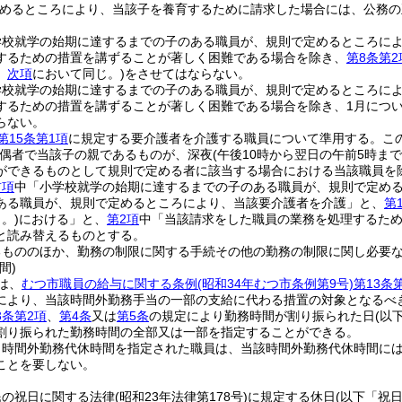
めるところにより、当該子を養育するために請求した場合には、公務の
学校就学の始期に達するまでの子のある職員が、規則で定めるところに
するための措置を講ずることが著しく困難である場合を除き、
第8条第2
。
次項
において同じ。)
をさせてはならない。
学校就学の始期に達するまでの子のある職員が、規則で定めるところに
するための措置を講ずることが著しく困難である場合を除き、1月について
らない。
第15条第1項
に規定する要介護者を介護する職員について準用する。
こ
配偶者で当該子の親であるものが、深夜
(午後10時から翌日の午前5時ま
ができるものとして規則で定める者に該当する場合における当該職員を除
前項
中「小学校就学の始期に達するまでの子のある職員が、規則で定める
ある職員が、規則で定めるところにより、当該要介護者を介護」と、
第
。)
における」と、
第2項
中「当該請求をした職員の業務を処理するた
と読み替えるものとする。
るもののほか、勤務の制限に関する手続その他の勤務の制限に関し必要
間)
は、
むつ市職員の給与に関する条例
(昭和34年むつ市条例第9号)
第13条
により、当該時間外勤務手当の一部の支給に代わる措置の対象となるべ
3条第2項
、
第4条
又は
第5条
の規定により勤務時間が割り振られた日
(以
割り振られた勤務時間の全部又は一部を指定することができる。
り時間外勤務代休時間を指定された職員は、当該時間外勤務代休時間に
ことを要しない。
民の祝日に関する法律
(昭和23年法律第178号)
に規定する休日
(以下「祝