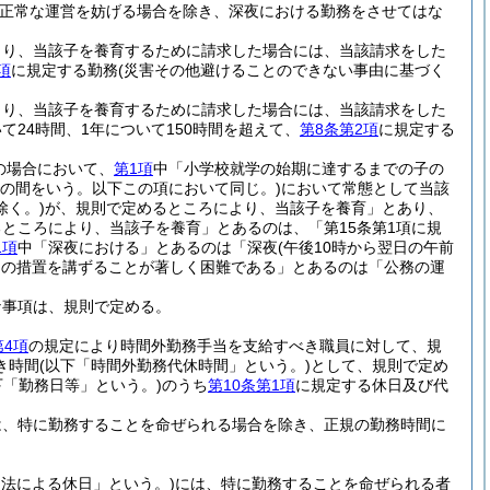
正常な運営を妨げる場合を除き、深夜における勤務をさせてはな
より、当該子を養育するために請求した場合には、当該請求をした
項
に規定する勤務
(災害その他避けることのできない事由に基づく
より、当該子を養育するために請求した場合には、当該請求をした
24時間、1年について150時間を超えて、
第8条第2項
に規定する
の場合において、
第1項
中「小学校就学の始期に達するまでの子の
での間をいう。以下この項において同じ。)
において常態として当該
く。)
が、規則で定めるところにより、当該子を養育」とあり、
ところにより、当該子を養育」とあるのは、「第15条第1項に規
1項
中「深夜における」とあるのは「深夜
(午後10時から翌日の午前
めの措置を講ずることが著しく困難である」とあるのは「公務の運
な事項は、規則で定める。
第4項
の規定により時間外勤務手当を支給すべき職員に対して、規
き時間
(以下「時間外勤務代休時間」という。)
として、規則で定め
下「勤務日等」という。)
のうち
第10条第1項
に規定する休日及び代
は、特に勤務することを命ぜられる場合を除き、正規の勤務時間に
日法による休日」という。)
には、特に勤務することを命ぜられる者