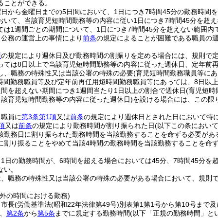
ることができる。
日から金曜日までの5日間において、1日につき7時間45分の勤務時間
おいて、当該育児短時間勤務等の内容に従い1日につき7時間45分を超
ては1週間ごとの期間について、1日につき7時間45分を超えない範囲
、公務の運営上の事情により
前条
の規定によることが困難である職員の
項
の規定により週休日及び勤務時間の割振りを定める場合には、規則で定
っては8日以上で当該育児短時間勤務等の内容に従った週休日、定年前再
し、職務の特殊性又は当該公署の特殊の必要
(育児短時間勤務職員等に
時間勤務職員等及び定年前再任用短時間勤務職員等にあっては、8日以上
週間を超えない期間につき1週間当たり1日以上の割合で週休日
(育児短
当該育児短時間勤務等の内容に従った週休日)
を設ける場合には、この限
、職員に
第3条第1項
又は
前条
の規定により週休日とされた日において特
項
又は
前条
の規定により勤務時間が割り振られた日
(以下この条におい
該勤務日に割り振られた勤務時間を当該勤務することを命ずる必要があ
に割り振ることをやめて当該4時間の勤務時間を当該勤務することを命
1日の勤務時間が、6時間を超える場合においては45分、7時間45分
ない。
は、職務の特殊性又は当該公署の特殊の必要がある場合において、規則
外の時間における勤務)
、市長
(労働基準法
(昭和22年法律第49号)
別表第1第1号から第10号まで
、
第2条
から
第5条
までに規定する勤務時間
(以下「正規の勤務時間」と