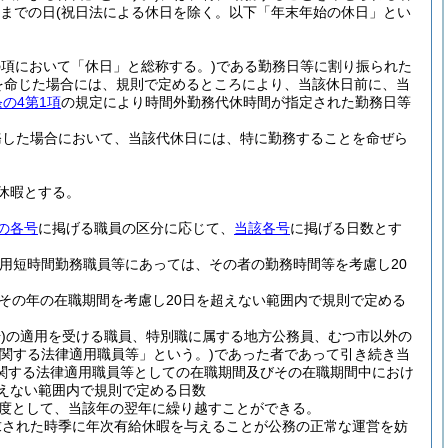
日までの日
(祝日法による休日を除く。以下「年末年始の休日」とい
の項において「休日」と総称する。)
である勤務日等に割り振られた
を命じた場合には、規則で定めるところにより、当該休日前に、当
条の4第1項
の規定により時間外勤務代休時間が指定された勤務日等
務した場合において、当該代休日には、特に勤務することを命ぜら
休暇とする。
の各号
に掲げる職員の区分に応じて、
当該各号
に掲げる日数とす
任用短時間勤務職員等にあっては、その者の勤務時間等を考慮し20
その年の在職期間を考慮し20日を超えない範囲内で規則で定める
)
の適用を受ける職員、特別職に属する地方公務員、むつ市以外の
関する法律適用職員等」という。)
であった者であって引き続き当
関する法律適用職員等としての在職期間及びその在職期間中におけ
えない範囲内で規則で定める日数
度として、当該年の翌年に繰り越すことができる。
求された時季に年次有給休暇を与えることが公務の正常な運営を妨