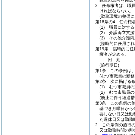
職員の意向を確認
2
任命権者は、職員
ければならない。
(勤務環境の整備に
第18条の4
任命権
(1)
職員に対する
(2)
介護両立支援
(3)
その他介護両
(臨時的に任用さ
第19条
臨時的に任
権者が定める。
附
則
(施行期日)
第1条
この条例は、
(むつ市職員の勤
第2条
次に掲げる
(1)
むつ市職員の
(2)
むつ市職員の
(廃止に伴う経過措
第3条
この条例の
基づき月曜日から
要しない日又は勤
た週休日又は勤務
2
この条例の施行
又は勤務時間の割