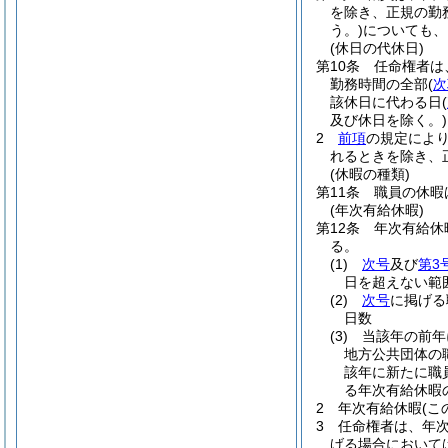
を除き、正規の勤
う。)
についても、
(休日の代休日)
第10条
任命権者は
勤務時間の全部
(
次
該休日に代わる日
(
及び休日を除く。)
2
前項
の規定によ
れるときを除き、
(休暇の種類)
第11条
職員の休暇
(年次有給休暇)
第12条
年次有給休
る。
(1)
次号
及び
第3
日を超えない範
(2)
次号
に掲げる
日数
(3)
当該年の前年
地方公共団体の
該年に新たに職
る年次有給休暇
2
年次有給休暇
(
3
任命権者は、年
げる場合において