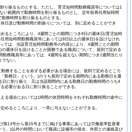
を割り振るものとする。
ただし、育児短時間勤務職員等については1
えない範囲内で勤務時間を割り振るものとし、定年前再任用短時間
内で勤務時間を割り振るものとする。
週休日及び勤務時間の割振りについては、別に定めることができ
めるところにより、4週間ごとの期間につき8日の週休日
(育児短時
任用短時間勤務職員等にあっては8日以上の週休日)
を設けなけれ
あっては、当該育児短時間勤務等の内容)
により、4週間ごとの期間
)
の週休日を設けることが困難である職員について、規則で定める
時間勤務職員等にあっては、4週間を超えない期間につき1週間当たり
りでない。
に勤務することを命ずる必要がある場合には、規則で定めるところ
て「勤務日」という。)
のうち規則で定める期間内にある勤務日を週
る日に割り振り、又は当該期間内にある勤務日の勤務時間のうち4
ずる必要がある日に割り振ることができる。
を超える場合においては1時間の休憩時間をそれぞれ勤務時間の途中に
で定めるところにより、一斉に与えないことができる。
及び第13号から第15号までに掲げる事業にあっては労働基準監督署
いう。)
以外の時間において職員に設備等の保全、外部との連絡及び