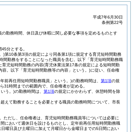
平成7年6月30日
条例第22号
職員の勤務時間、休日及び休暇に関し必要な事項を定めるものとす
45分とする。
。)
第10条第3項の規定により同条第1項に規定する育児短時間勤務
短時間勤務をすることになった職員を含む。以下「育児短時間勤務職
た育児短時間勤務の内容
(育児休業法第17条の規定による短時間勤
内容。以下「育児短時間勤務等の内容」という。)
に従い、任命権
定年前再任用短時間勤務職員」という。)
の勤務時間は、
第1項
の規
から31時間までの範囲内で、任命権者が定める。
いう。)
の勤務時間は、
第1項
の規定にかかわらず、休憩時間を除
を超えて勤務することを必要とする職員の勤務時間について、市長
。
ただし、任命権者は、育児短時間勤務職員等については必要に
日間において週休日を設けるものとし、定年前再任用短時間勤務職
は日曜日及び土曜日に加えて月曜日から金曜日までの5日間におい