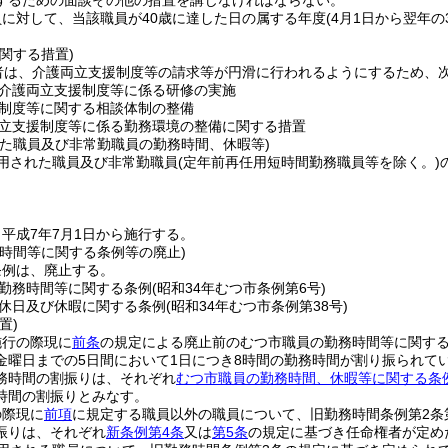
するための面談その他の措置を講じなければならない。
に対して、当該職員が40歳に達した日の属する年度
(4月1日から翌年の
関する措置)
者は、介護両立支援制度等の請求等が円滑に行われるようにするため、
介護両立支援制度等に係る研修の実施
制度等に関する相談体制の整備
立支援制度等に係る勤務環境の整備に関する措置
れた職員及び非常勤職員の勤務時間、休暇等)
用された職員及び非常勤職員
(定年前再任用短時間勤務職員等を除く。)
平成7年7月1日から施行する。
務時間等に関する条例等の廃止)
条例は、廃止する。
勤務時間等に関する条例
(昭和34年むつ市条例第6号)
休日及び休暇に関する条例
(昭和34年むつ市条例第38号)
置)
施行の際現に
前条
の規定による廃止前のむつ市職員の勤務時間等に関す
金曜日までの5日間において1日につき8時間の勤務時間が割り振られて
務時間の割振りは、それぞれ
むつ市職員の勤務時間、休暇等に関する条
時間の割振りとみなす。
の際現に
前項
に規定する職員以外の職員について、旧勤務時間条例第2条
振りは、それぞれ
新条例第4条
又は
第5条
の規定に基づき任命権者が定め