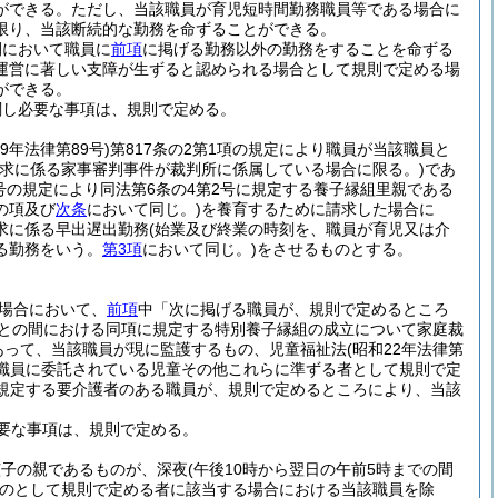
ができる。
ただし、当該職員が育児短時間勤務職員等である場合に
限り、当該断続的な勤務を命ずることができる。
間において職員に
前項
に掲げる勤務以外の勤務をすることを命ずる
運営に著しい支障が生ずると認められる場合として規則で定める場
ができる。
関し必要な事項は、規則で定める。
29年法律第89号)
第817条の2第1項の規定により職員が当該職員と
請求に係る家事審判事件が裁判所に係属している場合に限る。)
であ
3号の規定により同法第6条の4第2号に規定する養子縁組里親である
の項及び
次条
において同じ。)
を養育するために請求した場合に
求に係る早出遅出勤務
(始業及び終業の時刻を、職員が育児又は介
る勤務をいう。
第3項
において同じ。)
をさせるものとする。
場合において、
前項
中「次に掲げる職員が、規則で定めるところ
職員との間における同項に規定する特別養子縁組の成立について家庭裁
あって、当該職員が現に監護するもの、児童福祉法
(昭和22年法律第
る職員に委託されている児童その他これらに準ずる者として規則で定
に規定する要介護者のある職員が、規則で定めるところにより、当該
要な事項は、規則で定める。
該子の親であるものが、深夜
(午後10時から翌日の午前5時までの間
のとして規則で定める者に該当する場合における当該職員を除