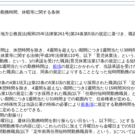
の勤務時間、休暇等に関する条例
、地方公務員法
(昭和25年法律第261号)
第24条第5項の規定に基づき、
間は、休憩時間を除き、4週間を超えない期間につき1週間当たり38時間
児休業等に関する法律
(平成3年法律第110号。以下「育児休業法」という
勤務」という。)
の承認を受けた職員
(育児休業法第17条の規定による
1週間当たりの勤務時間は、
前項
の規定にかかわらず、当該承認を受け
った職員にあっては、同条の規定によりすることとなった短時間勤務の
2条の4第1項又は第22条の5第1項の規定により採用された職員
(以下「
休憩時間を除き、4週間を超えない期間につき1週間当たり15時間30分
条第1項の規定に基づき採用された職員
(以下「任期付短時間勤務職員」と
ない期間につき1週間当たり31時間までの範囲内で、任命権者が定める。
務の特殊性又は当該公署の特殊の必要により
前各項
に規定する勤務時間
に定めることができる。
間の割振り)
土曜日は、週休日
(勤務時間を割り振らない日をいう。以下同じ。)
とする
時間勤務等の内容に従いこれらの日に加えて月曜日から金曜日までの5
間勤務職員
(以下「定年前再任用短時間勤務職員等」という。)
について