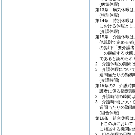
(病気休暇)
第13条
病気休暇は
(特別休暇)
第14条
特別休暇は
における休暇とし
(介護休暇)
第15条
介護休暇は
他規則で定める者
(
の
(以下「要介護者
一の継続する状態
であると認められ
2
介護休暇の期間
3
介護休暇につい
週間当たりの勤務
(介護時間)
第15条の2
介護時
護者に係る指定期
2
介護時間の時間
3
介護時間につい
週間当たりの勤務
(組合休暇)
第16条
組合休暇は
下この項において
に相当する機関の
2
組合休暇の日数は