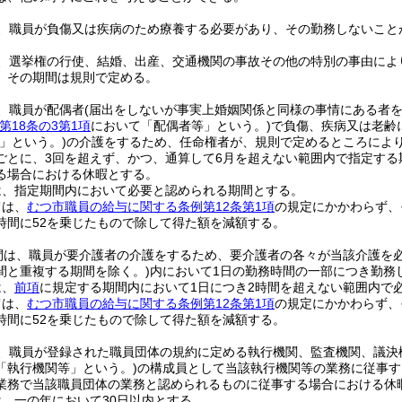
、職員が負傷又は疾病のため療養する必要があり、その勤務しないこと
、選挙権の行使、結婚、出産、交通機関の事故その他の特別の事由によ
、その期間は規則で定める。
、職員が配偶者
(届出をしないが事実上婚姻関係と同様の事情にある者を
第18条の3第1項
において「配偶者等」という。)
で負傷、疾病又は老齢
」という。)
の介護をするため、任命権者が、規則で定めるところによ
ごとに、3回を超えず、かつ、通算して6月を超えない範囲内で指定する
る場合における休暇とする。
は、指定期間内において必要と認められる期間とする。
ては、
むつ市職員の給与に関する条例第12条第1項
の規定にかかわらず、
時間に52を乗じたもので除して得た額を減額する。
間は、職員が要介護者の介護をするため、要介護者の各々が当該介護を
間と重複する期間を除く。)
内において1日の勤務時間の一部につき勤務
は、
前項
に規定する期間内において1日につき2時間を超えない範囲内で
ては、
むつ市職員の給与に関する条例第12条第1項
の規定にかかわらず、
時間に52を乗じたもので除して得た額を減額する。
、職員が登録された職員団体の規約に定める執行機関、監査機関、議決
「執行機関等」という。)
の構成員として当該執行機関等の業務に従事す
業務で当該職員団体の業務と認められるものに従事する場合における休
、一の年において30日以内とする。