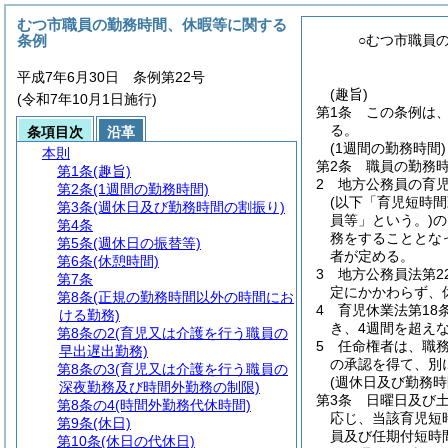
むつ市職員の勤務時間、休暇等に関する
条例
○むつ市職員
平成7年6月30日 条例第22号
(趣旨)
(令和7年10月1日施行)
第1条
この条例は
る。
条項目次
沿革
(1週間の勤務時間)
本則
第2条
職員の勤務時
第1条
(趣旨)
2
地方公務員の育
第2条
(1週間の勤務時間)
(以下「育児短時間
第3条
(週休日及び勤務時間の割振り)
員等」という。)
の
第4条
務をすることとな
第5条
(週休日の振替等)
者が定める。
第6条
(休憩時間)
3
地方公務員法第2
第7条
定にかかわらず、
第8条
(正規の勤務時間以外の時間にお
4
育児休業法第18
ける勤務)
き、4週間を超え
第8条の2
(育児又は介護を行う職員の
5
任命権者は、職
早出遅出勤務)
の承認を得て、別
第8条の3
(育児又は介護を行う職員の
(週休日及び勤務時
深夜勤務及び時間外勤務の制限)
第3条
日曜日及び
第8条の4
(時間外勤務代休時間)
応じ、当該育児短
第9条
(休日)
員及び任期付短時
第10条
(休日の代休日)