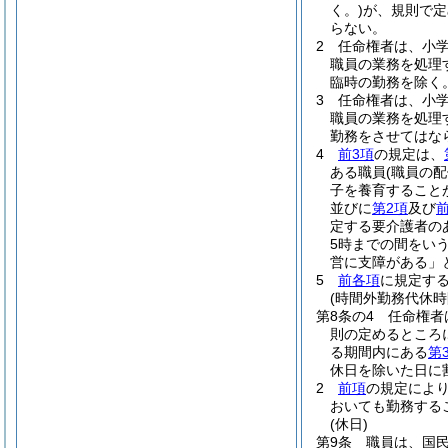
く。)
が、規則で定
らない。
2
任命権者は、小
職員の業務を処理
臨時の勤務を除く
3
任命権者は、小
職員の業務を処理
勤務をさせてはな
4
前3項
の規定は、
ある職員
(職員の
子を養育すること
並びに
第2項
及び
定する要介護者の
5時までの間をいう
営に支障がある」
5
前各項
に規定す
(時間外勤務代休時
第8条の4
任命権者
則の定めるところ
る期間内にある
第
休日を除いた日に
2
前項
の規定によ
おいても勤務する
(休日)
第9条
職員は、国