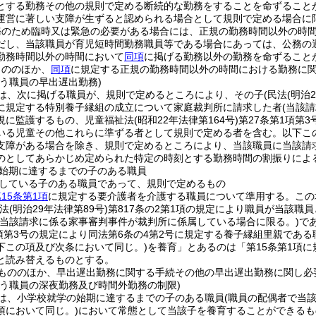
とする勤務その他の規則で定める断続的な勤務をすることを命ずること
運営に著しい支障が生ずると認められる場合として規則で定める場合に
務のため臨時又は緊急の必要がある場合には、正規の勤務時間以外の時
だし、当該職員が育児短時間勤務職員等である場合にあっては、公務の
勤務時間以外の時間において
同項
に掲げる勤務以外の勤務を命ずること
もののほか、
同項
に規定する正規の勤務時間以外の時間における勤務に
う職員の早出遅出勤務)
は、次に掲げる職員が、規則で定めるところにより、その子
(民法
(明治
に規定する特別養子縁組の成立について家庭裁判所に請求した者
(当該
現に監護するもの、児童福祉法
(昭和22年法律第164号)
第27条第1項第
いる児童その他これらに準ずる者として規則で定める者を含む。以下こ
支障がある場合を除き、規則で定めるところにより、当該職員に当該請
のとしてあらかじめ定められた特定の時刻とする勤務時間の割振りによ
始期に達するまでの子のある職員
している子のある職員であって、規則で定めるもの
15条第1項
に規定する要介護者を介護する職員について準用する。
この
民法
(明治29年法律第89号)
第817条の2第1項の規定により職員が当該
(当該請求に係る家事審判事件が裁判所に係属している場合に限る。)
で
1項第3号の規定により同法第6条の4第2号に規定する養子縁組里親であ
下この項及び次条において同じ。)
を養育」とあるのは「第15条第1項
と読み替えるものとする。
もののほか、早出遅出勤務に関する手続その他の早出遅出勤務に関し必
行う職員の深夜勤務及び時間外勤務の制限)
は、小学校就学の始期に達するまでの子のある職員
(職員の配偶者で当
項において同じ。)
において常態として当該子を養育することができるも