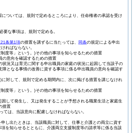
暇については、規則で定めるところにより、任命権者の承認を受け
必要な事項は、規則で定める。
21条第1項
の措置を講ずるに当たっては、
同条
の規定による申出
なければならない。
制度等」という。)
その他の事項を知らせるための措置
員の意向を確認するための措置
の状況又は育児に関する申出職員の家庭の状況に起因して当該子の
支障となる事情の改善に資する事項に係る申出職員の意向を確認す
)
に対して、規則で定める期間内に、次に掲げる措置を講じなけれ
制度等」という。)
その他の事項を知らせるための措置
起因して発生し、又は発生することが予想される職業生活と家庭生
の措置
っては、当該意向に配慮しなければならない。
を申し出たときは、当該職員に対して、仕事と介護との両立に資す
事項を知らせるとともに、介護両立支援制度等の請求等に係る当該