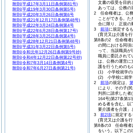
文書の収受を目的
附則
(平成17年3月11日条例第81号)
あっては、公務の
附則
(平成19年3月30日条例第5号)
2
任命権者は、公
附則
(平成20年3月26日条例第6号
ことができる。
た
附則
(平成21年12月17日条例第48号)
合に限り、正規の
附則
(平成22年3月24日条例第4号
3
前項
に規定する
附則
(平成22年6月28日条例第17号)
(育児又は介護を行
附則
(平成28年3月25日条例第4号)
第8条の2
任命権者
附則
(平成28年12月21日条例第48号)
の間における同項
附則
(平成31年3月22日条例第5号)
って、当該職員が
附則
(令和元年12月26日条例第9号抄)
職員に委託されて
附則
(令和4年12月22日条例第22号抄)
は、公務の運営に
附則
(令和7年3月14日条例第4号)
護を行うためのも
附則
(令和7年6月27日条例第21号)
(1)
小学校就学の
(2)
小学校に就学
2
前項
の規定は、
第
により、その子
(
判所に請求した者
164号)
第27条第
める者を含む。以
要介護者を介護」
3
前2項
に規定する
(育児又は介護を
第8条の3
任命権者
をいう。以下この