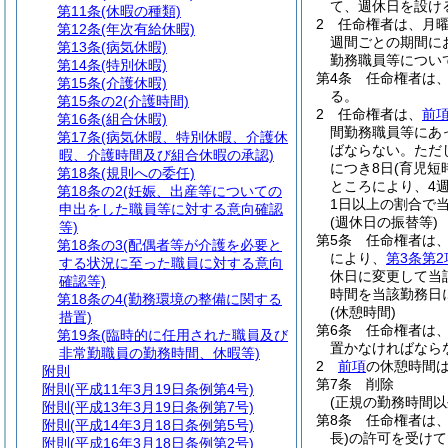
て、週休日を設け
第11条
(休暇の種類)
2
任命権者は、月曜
第12条
(年次有給休暇)
週間ごとの期間に
第13条
(病気休暇)
勤務職員等につい
第14条
(特別休暇)
第4条
任命権者は
第15条
(介護休暇)
る。
第15条の2
(介護時間)
2
任命権者は、
前
第16条
(組合休暇)
間勤務職員等にあ
第17条
(病気休暇、特別休暇、介護休
ばならない。
ただ
暇、介護時間及び組合休暇の承認)
につき8日
(育児短
第18条
(規則への委任)
ところにより、4
第18条の2
(妊娠、出産等についての
1日以上の割合で
申出をした職員等に対する意向確認
(週休日の振替等)
等)
第5条
任命権者は
第18条の3
(配偶者等が介護を必要と
により、
第3条第2
する状況に至った職員に対する意向
休日に変更して当
確認等)
時間を当該勤務日
第18条の4
(勤務環境の整備に関する
(休憩時間)
措置)
第6条
任命権者は、
第19条
(臨時的に任用された職員及び
置かなければなら
非常勤職員の勤務時間、休暇等)
2
前項
の休憩時間
附則
第7条
削除
附則
(平成11年3月19日条例第4号)
(正規の勤務時間以
附則
(平成13年3月19日条例第7号)
第8条
任命権者は
附則
(平成14年3月18日条例第5号)
長)
の許可を受けて
附則
(平成16年3月18日条例第2号)