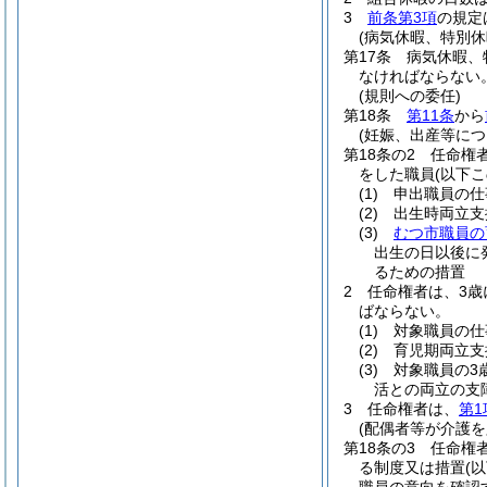
3
前条第3項
の規定
(病気休暇、特別
第17条
病気休暇、
なければならない
(規則への委任)
第18条
第11条
から
(妊娠、出産等に
第18条の2
任命権
をした職員
(以下
(1)
申出職員の仕
(2)
出生時両立支
(3)
むつ市職員の
出生の日以後に
るための措置
2
任命権者は、3歳
ばならない。
(1)
対象職員の仕
(2)
育児期両立支
(3)
対象職員の3
活との両立の支
3
任命権者は、
第1
(配偶者等が介護
第18条の3
任命権
る制度又は措置
(