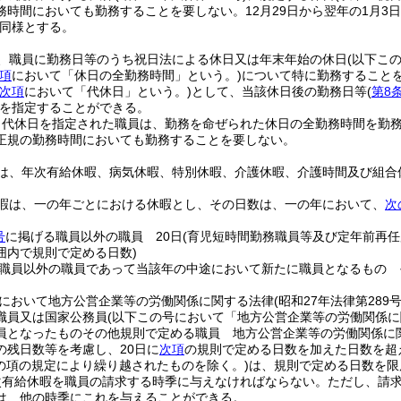
務時間においても勤務することを要しない。
12月29日から翌年の1月3
同様とする。
、職員に勤務日等のうち祝日法による休日又は年末年始の休日
(以下こ
項
において「休日の全勤務時間」という。)
について特に勤務すること
次項
において「代休日」という。)
として、当該休日後の勤務日等
(
第8
を指定することができる。
り代休日を指定された職員は、勤務を命ぜられた休日の全勤務時間を勤
正規の勤務時間においても勤務することを要しない。
は、年次有給休暇、病気休暇、特別休暇、介護休暇、介護時間及び組合
暇は、一の年ごとにおける休暇とし、その日数は、一の年において、
次
号
に掲げる職員以外の職員 20日
(育児短時間勤務職員等及び定年前再
囲内で規則で定める日数)
職員以外の職員であって当該年の中途において新たに職員となるもの 
において地方公営企業等の労働関係に関する法律
(昭和27年法律第289号
職員又は国家公務員
(以下この号において「地方公営企業等の労働関係に
員となったものその他規則で定める職員 地方公営企業等の労働関係に
の残日数等を考慮し、20日に
次項
の規則で定める日数を加えた日数を超
この項の規定により繰り越されたものを除く。)
は、規則で定める日数を限
次有給休暇を職員の請求する時季に与えなければならない。
ただし、請
は、他の時季にこれを与えることができる。