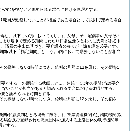
がやむを得ないと認められる場合における休暇とする。
り職員が勤務しないことが相当である場合として規則で定める場合
含む。以下この項において同じ。)
、父母、子、配偶者の父母その
により規則で定める期間にわたり日常生活を営むのに支障があるも
り、職員の申出に基づき、要介護者の各々が当該介護を必要とする
期間
(以下「指定期間」という。)
内において勤務しないことが相当
その勤務しない1時間につき、給料の月額に12を乗じ、その額を1
必要とする一の継続する状態ごとに、連続する3年の期間
(当該要介
しないことが相当であると認められる場合における休暇とする。
必要と認められる時間とする。
その勤務しない1時間につき、給料の月額に12を乗じ、その額を1
機関
(代議員制をとる場合に限る。)
、投票管理機関又は諮問機関
(以
る場合及び登録された職員団体の加入する上部団体の執行機関等
暇とする。