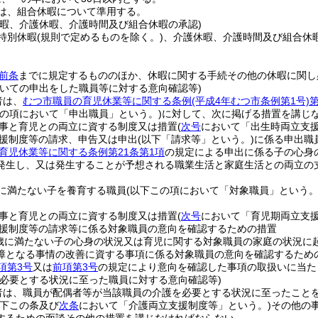
は、組合休暇について準用する。
休暇、介護休暇、介護時間及び組合休暇の承認)
特別休暇
(規則で定めるものを除く。)
、介護休暇、介護時間及び組合休
。
前条
までに規定するもののほか、休暇に関する手続その他の休暇に関し
ついての申出をした職員等に対する意向確認等)
者は、
むつ市職員の育児休業等に関する条例
(平成4年むつ市条例第1号)
第
この項において「申出職員」という。)
に対して、次に掲げる措置を講じ
事と育児との両立に資する制度又は措置
(
次号
において「出生時両立支援
援制度等の請求、申告又は申出
(以下「請求等」という。)
に係る申出職
育児休業等に関する条例第21条第1項
の規定による申出に係る子の心身
発生し、又は発生することが予想される職業生活と家庭生活との両立の
に満たない子を養育する職員
(以下この項において「対象職員」という。
事と育児との両立に資する制度又は措置
(
次号
において「育児期両立支援
援制度等の請求等に係る対象職員の意向を確認するための措置
歳に満たない子の心身の状況又は育児に関する対象職員の家庭の状況に
障となる事情の改善に資する事項に係る対象職員の意向を確認するため
項第3号
又は
前項第3号
の規定により意向を確認した事項の取扱いに当た
を必要とする状況に至った職員に対する意向確認等)
者は、職員が配偶者等が当該職員の介護を必要とする状況に至ったこと
以下この条及び
次条
において「介護両立支援制度等」という。)
その他の