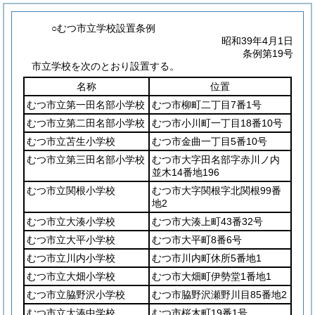
○むつ市立学校設置条例
昭和39年4月1日
条例第19号
市立学校を次のとおり設置する。
名称
位置
むつ市立第一田名部小学校
むつ市柳町二丁目7番1号
むつ市立第二田名部小学校
むつ市小川町一丁目18番10号
むつ市立苫生小学校
むつ市金曲一丁目5番10号
むつ市立第三田名部小学校
むつ市大字田名部字赤川ノ内
並木14番地196
むつ市立関根小学校
むつ市大字関根字北関根99番
地2
むつ市立大湊小学校
むつ市大湊上町43番32号
むつ市立大平小学校
むつ市大平町8番6号
むつ市立川内小学校
むつ市川内町休所5番地1
むつ市立大畑小学校
むつ市大畑町伊勢堂1番地1
むつ市立脇野沢小学校
むつ市脇野沢瀬野川目85番地2
むつ市立大湊中学校
むつ市桜木町19番1号