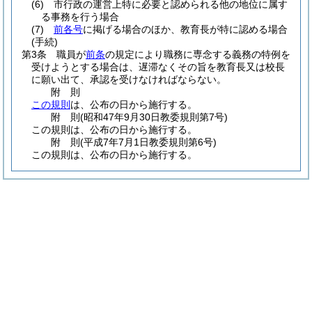
(6)
市行政の運営上特に必要と認められる他の地位に属す
る事務を行う場合
(7)
前各号
に掲げる場合のほか、教育長が特に認める場合
(手続)
第3条
職員が
前条
の規定により職務に専念する義務の特例を
受けようとする場合は、遅滞なくその旨を教育長又は校長
に願い出て、承認を受けなければならない。
附
則
この規則
は、公布の日から施行する。
附
則
(昭和47年9月30日
教委規則第7号)
この規則は、公布の日から施行する。
附
則
(平成7年7月1日
教委規則第6号)
この規則は、公布の日から施行する。