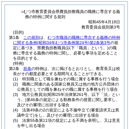
○むつ市教育委員会県費負担教職員の職務に専念する義
務の特例に関する規則
昭和45年4月18日
教育委員会規則第3号
(目的)
第1条
この規則
は、
むつ市職員の職務に専念する義務の特例
に関する条例
(昭和34年むつ市条例第24号)
第2条第3号
の規
定に基づき、県費負担教職員
(以下「職員」という。)
の職
務に専念する義務の特例に関し、必要な事項を定めること
を目的とする。
(特例)
第2条
前条
の特例は、次に掲げるとおりとし、教育長又は校
長がその都度必要とする期間与えることができる。
(1)
特別職として職を兼ねその職に属する事務を行う場合
(2)
職務に関連のある国家公務員又は他の地方公共団体の
公務員としての職を兼ねその職に属する事務を行う場合
(3)
地方公務員法
(昭和25年法律第261号。以下「法」とい
う。)
第46条の規定による勤務条件の措置に関し要求し、
及びその審理に出頭する場合
(4)
法第49条の2の規定による不服申立て
(審査請求又は異
議申立て)
をし、及びその審理に出頭する場合
(5)
法第55条第11項の規定による不満を表明し、又は意見
を申し出る場合