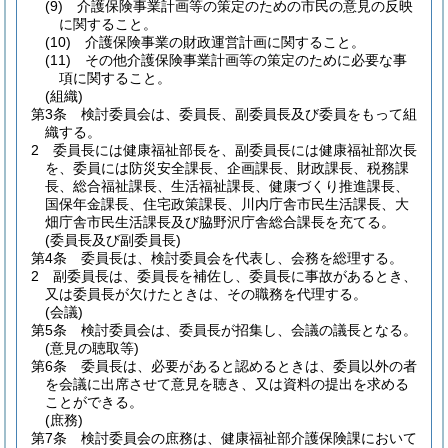
(9)
介護保険事業計画等の策定のための市民の意見の反映
に関すること。
(10)
介護保険事業の財政運営計画に関すること。
(11)
その他介護保険事業計画等の策定のために必要な事
項に関すること。
(組織)
第3条
検討委員会は、委員長、副委員長及び委員をもって組
織する。
2
委員長には健康福祉部長を、副委員長には健康福祉部次長
を、委員には防災安全課長、企画課長、財政課長、税務課
長、総合福祉課長、生活福祉課長、健康づくり推進課長、
国保年金課長、住宅政策課長、川内庁舎市民生活課長、大
畑庁舎市民生活課長及び脇野沢庁舎総合課長を充てる。
(委員長及び副委員長)
第4条
委員長は、検討委員会を代表し、会務を総理する。
2
副委員長は、委員長を補佐し、委員長に事故があるとき、
又は委員長が欠けたときは、その職務を代理する。
(会議)
第5条
検討委員会は、委員長が招集し、会議の議長となる。
(意見の聴取等)
第6条
委員長は、必要があると認めるときは、委員以外の者
を会議に出席させて意見を聴き、又は資料の提出を求める
ことができる。
(庶務)
第7条
検討委員会の庶務は、健康福祉部介護保険課において