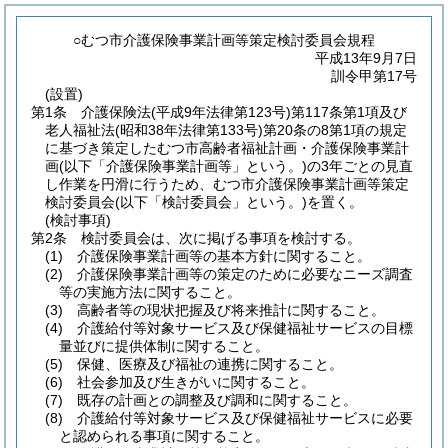
○むつ市介護保険事業計画等策定検討委員会規程
平成13年9月7日
訓令甲第17号
(設置)
第1条
介護保険法
(平成9年法律第123号)
第117条第1項及び
老人福祉法
(昭和38年法律第133号)
第20条の8第1項の規定
に基づき策定したむつ市高齢者福祉計画・介護保険事業計
画
(以下「介護保険事業計画等」という。)
の3年ごとの見直
し作業を円滑に行うため、むつ市介護保険事業計画等策定
検討委員会
(以下「検討委員会」という。)
を置く。
(検討事項)
第2条
検討委員会は、次に掲げる事項を検討する。
(1)
介護保険事業計画等の基本方針に関すること。
(2)
介護保険事業計画等の策定のために必要なニーズ調査
等の実施方法に関すること。
(3)
高齢者等の現状把握及び将来推計に関すること。
(4)
介護給付等対象サービス及び保健福祉サービスの目標
量並びに提供体制に関すること。
(5)
保健、医療及び福祉の連携に関すること。
(6)
社会参加及び生きがいに関すること。
(7)
既存の計画との調整及び調和に関すること。
(8)
介護給付等対象サービス及び保健福祉サービスに必要
と認められる事項に関すること。