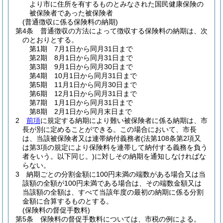
より市に住所を有するものとみなされた国民健康保険の
被保険者であった被保険者
(普通徴収に係る保険料の納期)
第4条
普通徴収の方法によって徴収する保険料の納期は、次
のとおりとする。
第1期 7月1日から同月31日まで
第2期 8月1日から同月31日まで
第3期 9月1日から同月30日まで
第4期 10月1日から同月31日まで
第5期 11月1日から同月30日まで
第6期 12月1日から同月31日まで
第7期 1月1日から同月31日まで
第8期 2月1日から同月末日まで
2
前項
に規定する納期により難い被保険者に係る納期は、市
長が別に定めることができる。
この場合において、市長
は、当該被保険者又は連帯納付義務者
(法第108条第2項又
は第3項の規定により保険料を連帯して納付する義務を負う
者をいう。以下同じ。)
に対しその納期を通知しなければな
らない。
3
納期ごとの分割金額に100円未満の端数がある場合又は当
該額の全額が100円未満である場合は、その端数金額又は
当該額の全額は、すべて当該年度の最初の納期に係る分割
金額に合算するものとする。
(保険料の督促手数料)
第5条
保険料の督促手数料については、市税の例による。