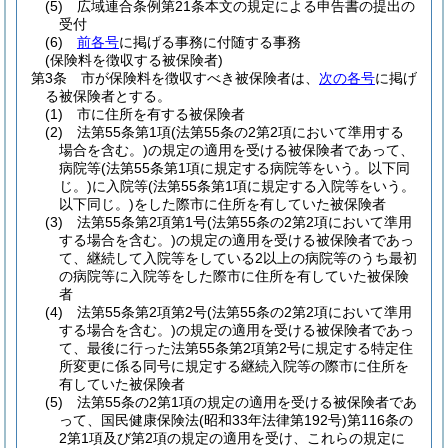
(5)
広域連合条例第21条本文の規定による申告書の提出の
受付
(6)
前各号
に掲げる事務に付随する事務
(保険料を徴収する被保険者)
第3条
市が保険料を徴収すべき被保険者は、
次の各号
に掲げ
る被保険者とする。
(1)
市に住所を有する被保険者
(2)
法第55条第1項
(法第55条の2第2項において準用する
場合を含む。)
の規定の適用を受ける被保険者であって、
病院等
(法第55条第1項に規定する病院等をいう。以下同
じ。)
に入院等
(法第55条第1項に規定する入院等をいう。
以下同じ。)
をした際市に住所を有していた被保険者
(3)
法第55条第2項第1号
(法第55条の2第2項において準用
する場合を含む。)
の規定の適用を受ける被保険者であっ
て、継続して入院等をしている2以上の病院等のうち最初
の病院等に入院等をした際市に住所を有していた被保険
者
(4)
法第55条第2項第2号
(法第55条の2第2項において準用
する場合を含む。)
の規定の適用を受ける被保険者であっ
て、最後に行った法第55条第2項第2号に規定する特定住
所変更に係る同号に規定する継続入院等の際市に住所を
有していた被保険者
(5)
法第55条の2第1項の規定の適用を受ける被保険者であ
って、国民健康保険法
(昭和33年法律第192号)
第116条の
2第1項及び第2項の規定の適用を受け、これらの規定に