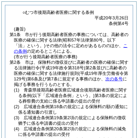
○むつ市後期高齢者医療に関する条例
平成20年3月26日
条例第4号
(趣旨)
第1条
市が行う後期高齢者医療の事務については、高齢者の
医療の確保に関する法律
(昭和57年法律第80号。以下
「法」という。)
その他の法令に定めがあるもののほか、
こ
の条例
の定めるところによる。
(市が行う後期高齢者医療の事務)
第2条
市は、保険料の徴収並びに高齢者の医療の確保に関す
る法律施行令
(平成19年政令第318号)
第2条並びに高齢者の
医療の確保に関する法律施行規則
(平成19年厚生労働省令第
129号)
第6条及び第7条に規定する事務のほか、
次の各号
に
掲げる事務を行うものとする。
(1)
青森県後期高齢者医療広域連合後期高齢者医療に関す
る条例
(以下「広域連合条例」という。)
第3条の規定によ
る葬祭費の支給に係る申請書の提出の受付
(2)
広域連合条例第18条の規定による保険料の額の通知に
係る通知書の引渡し
(3)
広域連合条例第19条第2項の規定による保険料の徴収
猶予に係る申請書の提出の受付
(4)
広域連合条例第20条第2項の規定による保険料の減免
に係る申請書の提出の受付