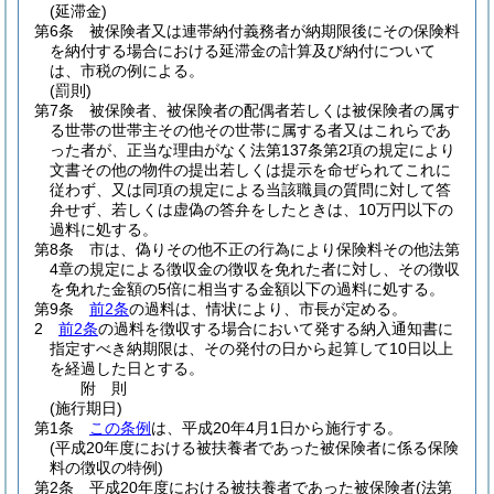
(延滞金)
第6条
被保険者又は連帯納付義務者が納期限後にその保険料
を納付する場合における延滞金の計算及び納付について
は、市税の例による。
(罰則)
第7条
被保険者、被保険者の配偶者若しくは被保険者の属す
る世帯の世帯主その他その世帯に属する者又はこれらであ
った者が、正当な理由がなく法第137条第2項の規定により
文書その他の物件の提出若しくは提示を命ぜられてこれに
従わず、又は同項の規定による当該職員の質問に対して答
弁せず、若しくは虚偽の答弁をしたときは、10万円以下の
過料に処する。
第8条
市は、偽りその他不正の行為により保険料その他法第
4章の規定による徴収金の徴収を免れた者に対し、その徴収
を免れた金額の5倍に相当する金額以下の過料に処する。
第9条
前2条
の過料は、情状により、市長が定める。
2
前2条
の過料を徴収する場合において発する納入通知書に
指定すべき納期限は、その発付の日から起算して10日以上
を経過した日とする。
附
則
(施行期日)
第1条
この条例
は、平成20年4月1日から施行する。
(平成20年度における被扶養者であった被保険者に係る保険
料の徴収の特例)
第2条
平成20年度における被扶養者であった被保険者
(法第