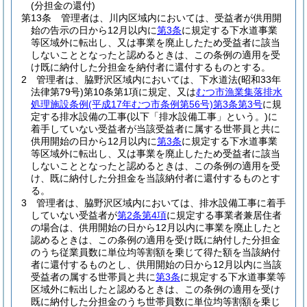
(分担金の還付)
第13条
管理者は、川内区域内においては、受益者が供用開
始の告示の日から12月以内に
第3条
に規定する下水道事業
等区域外に転出し、又は事業を廃止したため受益者に該当
しないこととなったと認めるときは、この条例の適用を受
け既に納付した分担金を納付者に還付するものとする。
2
管理者は、脇野沢区域内においては、下水道法
(昭和33年
法律第79号)
第10条第1項に規定、又は
むつ市漁業集落排水
処理施設条例
(平成17年むつ市条例第56号)
第3条第3号
に規
定する排水設備の工事
(以下「排水設備工事」という。)
に
着手していない受益者が当該受益者に属する世帯員と共に
供用開始の日から12月以内に
第3条
に規定する下水道事業
等区域外に転出し、又は事業を廃止したため受益者に該当
しないこととなったと認めるときは、この条例の適用を受
け、既に納付した分担金を当該納付者に還付するものとす
る。
3
管理者は、脇野沢区域内においては、排水設備工事に着手
していない受益者が
第2条第4項
に規定する事業者兼居住者
の場合は、供用開始の日から12月以内に事業を廃止したと
認めるときは、この条例の適用を受け既に納付した分担金
のうち従業員数に単位均等割額を乗じて得た額を当該納付
者に還付するものとし、供用開始の日から12月以内に当該
受益者の属する世帯員と共に
第3条
に規定する下水道事業等
区域外に転出したと認めるときは、この条例の適用を受け
既に納付した分担金のうち世帯員数に単位均等割額を乗じ