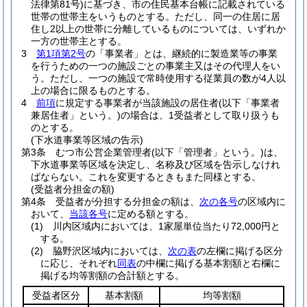
法律第81号)
に基づき、市の住民基本台帳に記載されている
世帯の世帯主をいうものとする。
ただし、同一の住居に居
住し2以上の世帯に分離しているものについては、いずれか
一方の世帯主とする。
3
第1項第2号
の「事業者」とは、継続的に製造業等の事業
を行うための一つの施設ごとの事業主又はその代理人をい
う。
ただし、一つの施設で常時使用する従業員の数が4人以
上の場合に限るものとする。
4
前項
に規定する事業者が当該施設の居住者
(以下「事業者
兼居住者」という。)
の場合は、1受益者として取り扱うも
のとする。
(下水道事業等区域の告示)
第3条
むつ市公営企業管理者
(以下「管理者」という。)
は、
下水道事業等区域を決定し、名称及び区域を告示しなけれ
ばならない。
これを変更するときもまた同様とする。
(受益者分担金の額)
第4条
受益者が分担する分担金の額は、
次の各号
の区域内に
おいて、
当該各号
に定める額とする。
(1)
川内区域内においては、1家屋単位当たり72,000円と
する。
(2)
脇野沢区域内においては、
次の表
の左欄に掲げる区分
に応じ、それぞれ
同表
の中欄に掲げる基本割額と右欄に
掲げる均等割額の合計額とする。
受益者区分
基本割額
均等割額