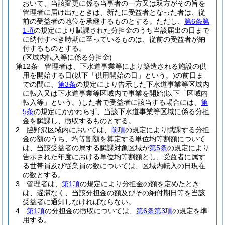
おいて、当該変更に係る当事者の一方又は双方がその旨を
管理者に届け出たときは、新たに受益者となった者は、従
前の受益者の地位を承継するものとする。
ただし、
第6条第
1項
の規定により賦課された分担金のうち当該届出の日まで
に納付すべき時期に至っているものは、従前の受益者が納
付するものとする。
(区域内転入等に係る分担金)
第12条
管理者は、下水道事業等により築造される施設の供
用を開始する日
(以下「供用開始の日」という。)
の前日ま
での間に、
第3条
の規定により告示した下水道事業等区域内
に転入又は下水道事業等区域内で事業を開始
(以下「区域内
転入等」という。)
した者で受益者に該当する場合には、
第
5条
の規定にかかわらず、当該下水道事業等区域に係る分担
金を賦課し、徴収するものとする。
2
脇野沢区域内においては、
前項
の規定により賦課する分担
金の額のうち、均等割額を算定する単位均等割額について
は、当該受益者の属する賦課対象区域が
第5条
の規定により
告示された年度における単位均等割額とし、受益者に属す
る世帯員及び従業員の数については、区域内転入の日現在
の数とする。
3
管理者は、
第1項
の規定により分担金の額を定めたとき
は、遅滞なく、当該分担金の額及びその納付期日等を当該
受益者に通知しなければならない。
4
第1項
の分担金の徴収については、
第6条第3項
の規定を準
用する。