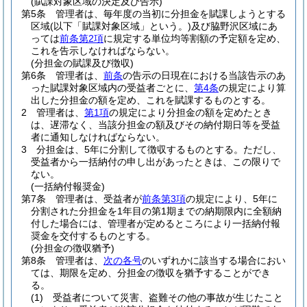
(賦課対象区域の決定及び告示)
第5条
管理者は、毎年度の当初に分担金を賦課しようとする
区域
(以下「賦課対象区域」という。)
及び脇野沢区域にあ
っては
前条第2項
に規定する単位均等割額の予定額を定め、
これを告示しなければならない。
(分担金の賦課及び徴収)
第6条
管理者は、
前条
の告示の日現在における当該告示のあ
った賦課対象区域内の受益者ごとに、
第4条
の規定により算
出した分担金の額を定め、これを賦課するものとする。
2
管理者は、
第1項
の規定により分担金の額を定めたとき
は、遅滞なく、当該分担金の額及びその納付期日等を受益
者に通知しなければならない。
3
分担金は、5年に分割して徴収するものとする。
ただし、
受益者から一括納付の申し出があったときは、この限りで
ない。
(一括納付報奨金)
第7条
管理者は、受益者が
前条第3項
の規定により、5年に
分割された分担金を1年目の第1期までの納期限内に全額納
付した場合には、管理者が定めるところにより一括納付報
奨金を交付するものとする。
(分担金の徴収猶予)
第8条
管理者は、
次の各号
のいずれかに該当する場合におい
ては、期限を定め、分担金の徴収を猶予することができ
る。
(1)
受益者について災害、盗難その他の事故が生じたこと