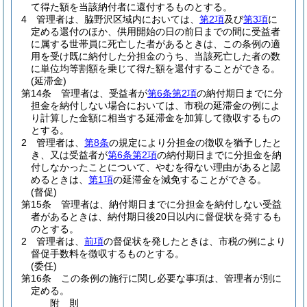
て得た額を当該納付者に還付するものとする。
4
管理者は、脇野沢区域内においては、
第2項
及び
第3項
に
定める還付のほか、供用開始の日の前日までの間に受益者
に属する世帯員に死亡した者があるときは、この条例の適
用を受け既に納付した分担金のうち、当該死亡した者の数
に単位均等割額を乗じて得た額を還付することができる。
(延滞金)
第14条
管理者は、受益者が
第6条第2項
の納付期日までに分
担金を納付しない場合においては、市税の延滞金の例によ
り計算した金額に相当する延滞金を加算して徴収するもの
とする。
2
管理者は、
第8条
の規定により分担金の徴収を猶予したと
き、又は受益者が
第6条第2項
の納付期日までに分担金を納
付しなかったことについて、やむを得ない理由があると認
めるときは、
第1項
の延滞金を減免することができる。
(督促)
第15条
管理者は、納付期日までに分担金を納付しない受益
者があるときは、納付期日後20日以内に督促状を発するも
のとする。
2
管理者は、
前項
の督促状を発したときは、市税の例により
督促手数料を徴収するものとする。
(委任)
第16条
この条例の施行に関し必要な事項は、管理者が別に
定める。
附
則