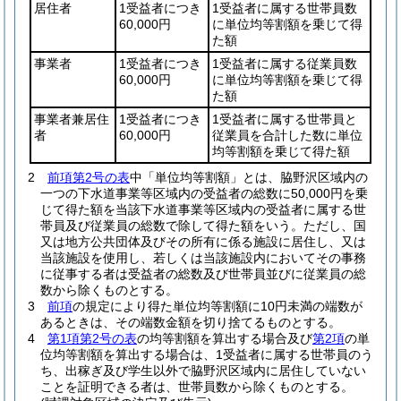
居住者
1受益者につき
1受益者に属する世帯員数
60,000円
に単位均等割額を乗じて得
た額
事業者
1受益者につき
1受益者に属する従業員数
60,000円
に単位均等割額を乗じて得
た額
事業者兼居住
1受益者につき
1受益者に属する世帯員と
者
60,000円
従業員を合計した数に単位
均等割額を乗じて得た額
2
前項第2号の表
中「単位均等割額」とは、脇野沢区域内の
一つの下水道事業等区域内の受益者の総数に50,000円を乗
じて得た額を当該下水道事業等区域内の受益者に属する世
帯員及び従業員の総数で除して得た額をいう。
ただし、国
又は地方公共団体及びその所有に係る施設に居住し、又は
当該施設を使用し、若しくは当該施設内においてその事務
に従事する者は受益者の総数及び世帯員並びに従業員の総
数から除くものとする。
3
前項
の規定により得た単位均等割額に10円未満の端数が
あるときは、その端数金額を切り捨てるものとする。
4
第1項第2号の表
の均等割額を算出する場合及び
第2項
の単
位均等割額を算出する場合は、1受益者に属する世帯員のう
ち、出稼ぎ及び学生以外で脇野沢区域内に居住していない
ことを証明できる者は、世帯員数から除くものとする。