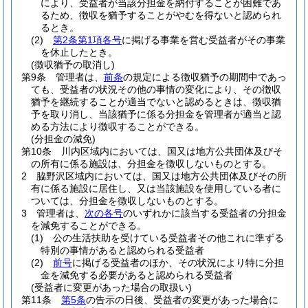
により、受益者が当該分担金を納付することが困難であ
るため、徴収を猶予することがやむを得ないと認められ
るとき。
(2)
第2条第1項各号
に掲げる事業を営む受益者がその事業
を休止したとき。
(徴収猶予の取消し)
第9条
管理者は、
前条
の規定による徴収猶予の期間中であっ
ても、受益者の状況その他の事情の変化により、その徴収
猶予を継続することが適当でないと認めるときは、徴収猶
予を取り消し、当該猶予に係る分担金を管理者が適当と認
める方法により徴収することができる。
(分担金の減免)
第10条
川内区域内においては、国又は地方公共団体及びそ
の所有に係る施設は、分担金を徴収しないものとする。
2
脇野沢区域内においては、国又は地方公共団体及びその所
有に係る施設に居住し、又は当該施設を使用している者に
ついては、分担金を徴収しないものとする。
3
管理者は、
次の各号
のいずれかに該当する受益者の分担金
を減免することができる。
(1)
公の生活扶助を受けている受益者その他これに準ずる
特別の事情があると認められる受益者
(2)
前号
に掲げる受益者のほか、その状況により特に分担
金を減免する必要があると認められる受益者
(受益者に変更があった場合の取扱い)
第11条
第5条
の告示の日後、受益者の変更があった場合に