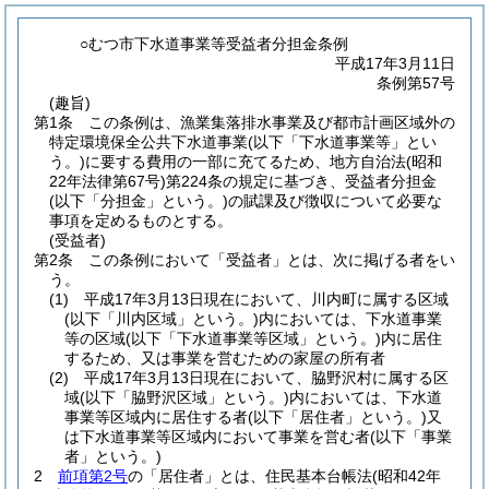
○むつ市下水道事業等受益者分担金条例
平成17年3月11日
条例第57号
(趣旨)
第1条
この条例は、漁業集落排水事業及び都市計画区域外の
特定環境保全公共下水道事業
(以下「下水道事業等」とい
う。)
に要する費用の一部に充てるため、地方自治法
(昭和
22年法律第67号)
第224条の規定に基づき、受益者分担金
(以下「分担金」という。)
の賦課及び徴収について必要な
事項を定めるものとする。
(受益者)
第2条
この条例において「受益者」とは、次に掲げる者をい
う。
(1)
平成17年3月13日現在において、川内町に属する区域
(以下「川内区域」という。)
内においては、下水道事業
等の区域
(以下「下水道事業等区域」という。)
内に居住
するため、又は事業を営むための家屋の所有者
(2)
平成17年3月13日現在において、脇野沢村に属する区
域
(以下「脇野沢区域」という。)
内においては、下水道
事業等区域内に居住する者
(以下「居住者」という。)
又
は下水道事業等区域内において事業を営む者
(以下「事業
者」という。)
2
前項第2号
の「居住者」とは、住民基本台帳法
(昭和42年