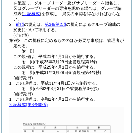
を配置し、グループリーダー及びサブリーダーを指名し、
又はグループリーダーの専決を認める場合は、グループ編
成表
(
別記様式
)
を作成し、局長の承認を得なければならな
い。
2
前項
の規定は、
第3条第2項
の規定によるグループ編成の
変更について準用する。
(その他)
第9条
この規程に定めるもののほか必要な事項は、管理者が
定める。
附
則
この規程は、平成21年4月1日から施行する。
附
則
(平成25年3月29日
企管規程第1号)
この規程は、平成25年4月1日から施行する。
附
則
(平成31年3月29日
企管規程第4号抄)
(施行期日)
1
この規程は、平成31年4月1日から施行する。
附
則
(令和2年3月31日
企管規程第3号抄)
(施行期日)
1
この規程は、令和2年4月1日から施行する。
別記様式
(第8条関係)