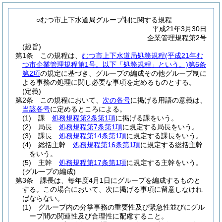
○むつ市上下水道局グループ制に関する規程
平成21年3月30日
企業管理規程第2号
(趣旨)
第1条
この規程は、
むつ市上下水道局処務規程
(平成21年む
つ市企業管理規程第1号。以下「処務規程」という。)
第6条
第2項
の規定に基づき、グループの編成その他グループ制に
よる事務の処理に関し必要な事項を定めるものとする。
(定義)
第2条
この規程において、
次の各号
に掲げる用語の意義は、
当該各号
に定めるところによる。
(1)
課
処務規程第2条第1項
に掲げる課をいう。
(2)
局長
処務規程第7条第1項
に規定する局長をいう。
(3)
課長
処務規程第14条第1項
に規定する課長をいう。
(4)
総括主幹
処務規程第16条第1項
に規定する総括主幹
をいう。
(5)
主幹
処務規程第17条第1項
に規定する主幹をいう。
(グループの編成)
第3条
課長は、毎年度4月1日にグループを編成するものと
する。
この場合において、次に掲げる事項に留意しなけれ
ばならない。
(1)
グループ内の分掌事務の重要性及び緊急性並びにグル
ープ間の関連性及び合理性に配慮すること。