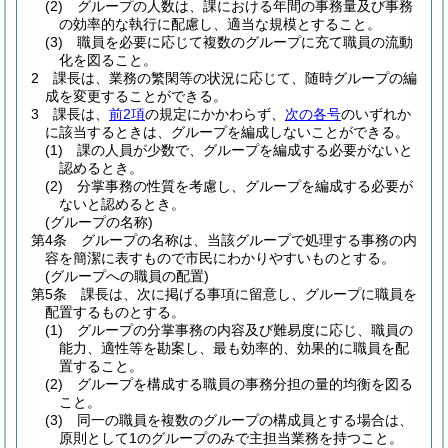
(2)
グループの人数は、課における年間の事務量及び事務
の効率的な執行に配慮し、適当な規模とすること。
(3)
職員を必要に応じて複数のグループに充て職員の流動
化を図ること。
2
課長は、業務の繁閑等の状況に応じて、随時グループの編
成を変更することができる。
3
課長は、
前2項
の規定にかかわらず、
次の各号
のいずれか
に該当するときは、グループを編成しないことができる。
(1)
課の人員が少数で、グループを編成する必要がないと
認めるとき。
(2)
分掌事務の性質を考慮し、グループを編成する必要が
ないと認めるとき。
(グループの名称)
第4条
グループの名称は、当該グループで処理する事務の内
容を簡潔に表すもので市民にわかりやすいものとする。
(グループへの職員の配置)
第5条
課長は、次に掲げる事項に留意し、グループに職員を
配置するものとする。
(1)
グループの分掌事務の内容及び難易度に応じ、職員の
能力、適性等を勘案し、最も効率的、効果的に職員を配
置すること。
(2)
グループを構成する職員の事務分担の量的均衡を図る
こと。
(3)
同一の職員を複数のグループの構成員とする場合は、
原則として1のグループのみで主担当業務を持つこと。