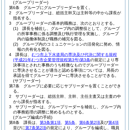
(グループリーダー)
第6条
グループにグループリーダーを置く。
2
グループリーダーは、総括主幹又は主幹等の中から課長が
指名する。
3
グループリーダーの基本的職務は、次のとおりとする。
(1)
課長を補佐し、グループ内の調整役として、グループ
の所掌事務に係る調整及び執行管理を実施し、グループ
内の協働体制及び職務の補完を図る。
(2)
グループ内のコミュニケーションの活発化に努め、情
報の共有化を図る。
4
課長は、
むつ市上下水道局の専決及び代決に関する規程
(平成21年むつ市企業管理規程第3号)
第3条
の規定により専
決事項とされた事務のうち軽微なものでグループリーダー
に専決させることが適当と認める事項については、局長の
承認を得てグループリーダーに専決させることができる。
(サブリーダー)
第7条
グループに必要に応じサブリーダーを置くことができ
る。
2
サブリーダーは、総括主幹、主幹、主任主査又は主査の中
から課長が指名する。
3
サブリーダーは、グループリーダーを補佐し、グループ内
の事務処理の調整に努めるものとする。
(グループ編成の手続)
第8条
課長は、
第3条第1項
、
第5条
、
第6条第2項
及び
第4項
並びに
第7条第2項
の規定により、グループを編成し、職員