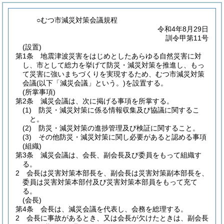
○むつ市減災対策会議規程
令和4年8月29日
訓令甲第11号
(設置)
第1条
地震津波災害をはじめとしたあらゆる自然災害に対
し、市として総力を挙げて防災・減災対策を推進し、もっ
て災害に強いまちづくりを実現するため、むつ市減災対策
会議
(以下「減災会議」という。)
を設置する。
(所掌事項)
第2条
減災会議は、次に掲げる事項を所掌する。
(1)
防災・減災対策に係る情報収集及び協議に関するこ
と。
(2)
防災・減災対策の進捗管理及び検証に関すること。
(3)
その他防災・減災対策に関し必要があると認める事項
(組織)
第3条
減災会議は、会長、副会長及び委員をもって組織す
る。
2
会長は災害対策本部長を、副会長は災害対策副本部長を、
委員は災害対策本部付及び災害対策本部員をもって充て
る。
(会長)
第4条
会長は、減災会議を代表し、会務を総理する。
2
会長に事故があるとき、又は会長が欠けたときは、副会長