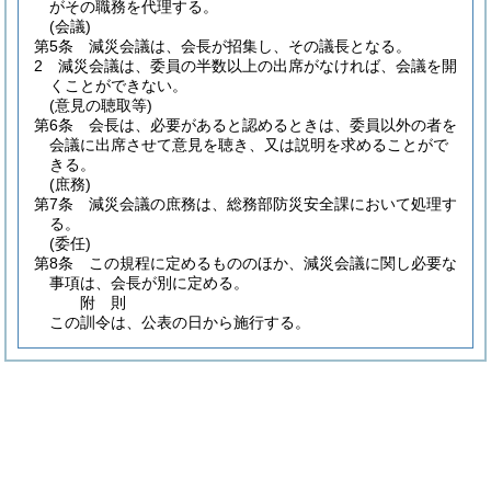
がその職務を代理する。
(会議)
第5条
減災会議は、会長が招集し、その議長となる。
2
減災会議は、委員の半数以上の出席がなければ、会議を開
くことができない。
(意見の聴取等)
第6条
会長は、必要があると認めるときは、委員以外の者を
会議に出席させて意見を聴き、又は説明を求めることがで
きる。
(庶務)
第7条
減災会議の庶務は、総務部防災安全課において処理す
る。
(委任)
第8条
この規程に定めるもののほか、減災会議に関し必要な
事項は、会長が別に定める。
附
則
この訓令は、公表の日から施行する。