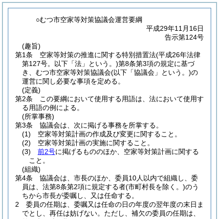
○むつ市空家等対策協議会運営要綱
平成29年11月16日
告示第124号
(趣旨)
第1条
空家等対策の推進に関する特別措置法
(平成26年法律
第127号。以下「法」という。)
第8条第3項の規定に基づ
き、むつ市空家等対策協議会
(以下「協議会」という。)
の
運営に関し必要な事項を定める。
(定義)
第2条
この要綱において使用する用語は、法において使用す
る用語の例による。
(所掌事務)
第3条
協議会は、次に掲げる事務を所掌する。
(1)
空家等対策計画の作成及び変更に関すること。
(2)
空家等対策計画の実施に関すること。
(3)
前2号
に掲げるもののほか、空家等対策計画に関する
こと。
(組織)
第4条
協議会は、市長のほか、委員10人以内で組織し、委
員は、法第8条第2項に規定する者
(市町村長を除く。)
のう
ちから市長が委嘱し、又は任命する。
2
委員の任期は、委嘱又は任命の日の年度の翌年度の末日ま
でとし、再任は妨げない。
ただし、補欠の委員の任期は、