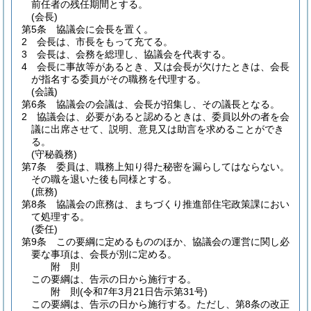
前任者の残任期間とする。
(会長)
第5条
協議会に会長を置く。
2
会長は、市長をもって充てる。
3
会長は、会務を総理し、協議会を代表する。
4
会長に事故等があるとき、又は会長が欠けたときは、会長
が指名する委員がその職務を代理する。
(会議)
第6条
協議会の会議は、会長が招集し、その議長となる。
2
協議会は、必要があると認めるときは、委員以外の者を会
議に出席させて、説明、意見又は助言を求めることができ
る。
(守秘義務)
第7条
委員は、職務上知り得た秘密を漏らしてはならない。
その職を退いた後も同様とする。
(庶務)
第8条
協議会の庶務は、まちづくり推進部住宅政策課におい
て処理する。
(委任)
第9条
この要綱に定めるもののほか、協議会の運営に関し必
要な事項は、会長が別に定める。
附
則
この要綱は、告示の日から施行する。
附
則
(令和7年3月21日
告示第31号)
この要綱は、告示の日から施行する。
ただし、第8条の改正