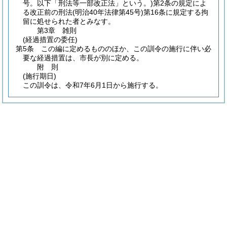
号。以下「刑法等一部改正法」という。)
第2条の規定によ
る改正前の刑法
(明治40年法律第45号)
第16条に規定する拘
留に処せられた者とみなす。
第3章
雑則
(経過措置の委任)
第5条
この編に定めるもののほか、この訓令の施行に伴い必
要な経過措置は、市長が別に定める。
附
則
(施行期日)
この訓令は、令和7年6月1日から施行する。