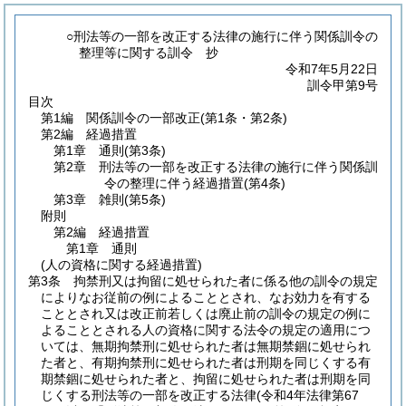
○刑法等の一部を改正する法律の施行に伴う関係訓令の
整理等に関する訓令 抄
令和7年5月22日
訓令甲第9号
目次
第1編
関係訓令の一部改正
(第1条・第2条)
第2編
経過措置
第1章
通則
(第3条)
第2章
刑法等の一部を改正する法律の施行に伴う関係訓
令の整理に伴う経過措置
(第4条)
第3章
雑則
(第5条)
附則
第2編
経過措置
第1章
通則
(人の資格に関する経過措置)
第3条
拘禁刑又は拘留に処せられた者に係る他の訓令の規定
によりなお従前の例によることとされ、なお効力を有する
こととされ又は改正前若しくは廃止前の訓令の規定の例に
よることとされる人の資格に関する法令の規定の適用につ
いては、無期拘禁刑に処せられた者は無期禁錮に処せられ
た者と、有期拘禁刑に処せられた者は刑期を同じくする有
期禁錮に処せられた者と、拘留に処せられた者は刑期を同
じくする刑法等の一部を改正する法律
(令和4年法律第67