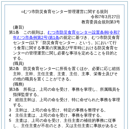
○むつ市防災食育センター管理運営に関する規則
令和7年3月27日
教育委員会規則第3号
(趣旨)
第1条
この規則は、
むつ市防災食育センター設置条例
(令和7
年むつ市条例第2号)
第1条
の規定に基づき、むつ市防災食育
センター
(以下「防災食育センター」という。)
において行
う食育に関する事業の実施及び平常時における防災食育セ
ンターの管理運営に関し必要な事項を定めることを目的と
する。
(職員)
第2条
防災食育センターに所長を置くほか、必要に応じ総括
主幹、主幹、主任主査、主査、主任、主事、栄養士及びそ
の他の職員を置くことができる。
(職務)
第3条
所長は、上司の命を受け、事務を掌理し、所属職員を
指揮監督する。
2
総括主幹は、上司の命を受け、特に命ぜられた事務を掌理
する。
3
主幹は、上司の命を受け、特定の事務を整理する。
4
主任主査は、上司の命を受け、事務を掌理する。
5
主査は、上司の命を受け、主任主査の補佐的事務に従事
し、主任主査が不在のとき、又は主任主査に事故があると