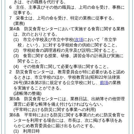
きは、その職務を代行する。
6
主任、主事及びその他の職員は、上司の命を受け、事務に
従事する。
7
栄養士は、上司の命を受け、特定の業務に従事する。
(業務)
第4条
防災食育センターにおいて実施する食育に関する業務
は、次のとおりとする。
(1)
市立小学校及び市立中学校
(
次項
において「市立学
校」という。)
に対する学校給食の供給に関すること。
(2)
学校給食の調理過程の見学及び説明に関すること。
(3)
食育に関する授業、研修、講習会等の計画及び実施に
関すること。
(4)
その他食育に関して必要な事項に関すること。
2
防災食育センターは、教育委員会が特に必要があると認め
るときは、市立学校のほか、学校教育法
(昭和22年法律第
26号)
第2条第2項に規定する公立学校に対し、
前項
の業務
を実施することができる。
(諸帳簿の整備)
第5条
防災食育センターには、業務日誌、出納簿その他管理
運営に必要な帳簿を備え付けなければならない。
(平常時における防災に関する事業への利用)
第6条
平常時における防災に関する事業のために防災食育セ
ンターを利用する場合には、市長は、次に掲げる事項をあ
らかじめ教育委員会に届け出るものとする。
(1)
利用日時