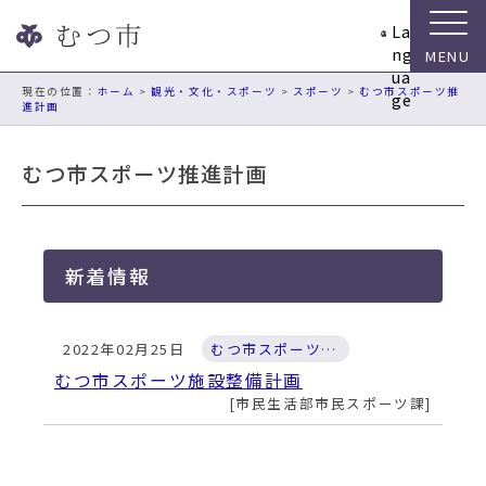
ナ
La
ビ
ng
ゲ
ua
ー
現在の位置：
ホーム
>
観光・文化・スポーツ
>
スポーツ
>
むつ市スポーツ推
ge
進計画
シ
ョ
ン
むつ市スポーツ推進計画
ス
キ
ッ
プ
新着情報
メ
ニ
ュ
2022年02月25日
むつ市スポーツ推進計画
ー
むつ市スポーツ施設整備計画
本
市民生活部市民スポーツ課
文
へ
移