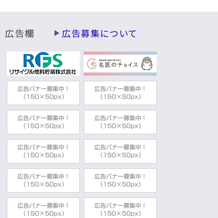
動
す
る
広告欄
広告募集について