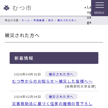
ナ
La
ビ
ng
ゲ
ua
ー
現在の位置：
ホーム
>
市政情報
>
防災
>
被災された方へ
ge
シ
ョ
被災された方へ
ン
ス
キ
ッ
新着情報
プ
メ
ニ
2026年04月30日
被災された方へ
ュ
ー
むつ市からのお知らせ～被災した皆様へ～
本
総務部防災安全課
文
へ
2026年02月04日
被災された方へ
移
災害救助法に基づく住家の屋根の雪下ろし