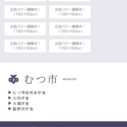
むつ市役所本庁舎
川内庁舎
大畑庁舎
脇野沢庁舎