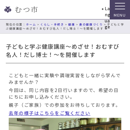
ナ
La
ビ
ng
ゲ
ua
ー
現在の位置：
ホーム
>
くらし・手続き
>
健康
>
食の健康づくり
> 子どもと学
ge
ぶ健康講座～めざせ！おむすび名人！だし博士！～を開催します
シ
ョ
ン
子どもと学ぶ健康講座～めざせ！おむすび
ス
名人！だし博士！～を開催します
キ
ッ
プ
こどもと一緒に実験や調理実習をしながら学んで
メ
みませんか？
ニ
ュ
今回は、同じ内容を2日行いますので、希望の日
ー
にちにお申し込みください。
本
親子（ご家族）での参加をお待ちしております。
文
去年の様子はこちらをご覧ください
へ
移