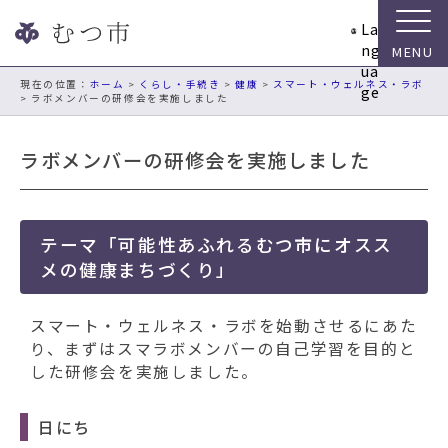
ナ
La
ビ
ng
ゲ
ua
ー
現在の位置：
ホーム
>
くらし・手続き
>
健康
>
スマート・ウェルネス・ラボ
ge
> ラボメンバーの研修会を実施しました
シ
ョ
ン
ラボメンバーの研修会を実施しました
ス
キ
ッ
プ
テーマ「可能性あふれるむつ市にオスス
メ
メの健康まちづくり」
ニ
ュ
スマート・ウェルネス・ラボを始動させるにあた
ー
り、まずはスマラボメンバーの自己学習を目的と
本
した研修会を実施しました。
文
へ
移
日にち