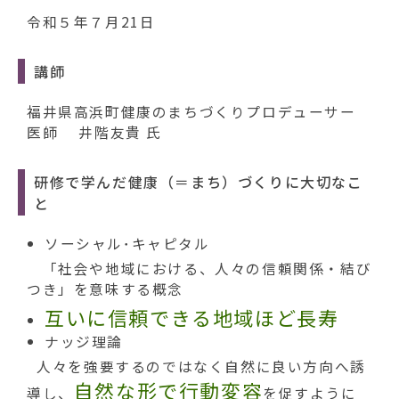
動
す
令和５年７月21日
る
講師
福井県高浜町健康のまちづくりプロデューサー
医師 井階友貴 氏
研修で学んだ健康（＝まち）づくりに大切なこ
と
ソーシャル･キャピタル
「社会や地域における、人々の信頼関係・結び
つき」を意味する概念
互いに信頼できる地域ほど長寿
ナッジ理論
人々を強要するのではなく自然に良い方向へ誘
自然な形で行動変容
導し、
を促すように