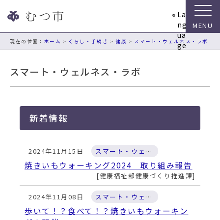
ナ
La
ビ
ng
ゲ
ua
ー
現在の位置：
ホーム
>
くらし・手続き
>
健康
>
スマート・ウェルネス・ラボ
ge
シ
ョ
スマート・ウェルネス・ラボ
ン
ス
キ
ッ
新着情報
プ
メ
ニ
2024年11月15日
スマート・ウェルネス・ラボ
ュ
ー
焼きいもウォーキング2024 取り組み報告
本
健康福祉部健康づくり推進課
文
へ
2024年11月08日
スマート・ウェルネス・ラボ
移
歩いて！？食べて！？焼きいもウォーキン