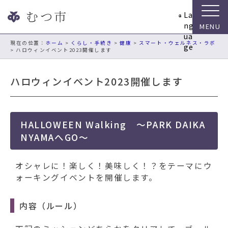
ナ
La
ビ
ng
ゲ
ua
ー
現在の位置：
ホーム
>
くらし・手続き
>
健康
>
スマート・ウェルネス・ラボ
ge
> ハロウィンイベント2023開催します
シ
ョ
ン
ハロウィンイベント2023開催します
ス
キ
ッ
プ
HALLOWEEN Walking ～PARK DAIKA
メ
NYAMAへGO～
ニ
ュ
オシャレに！楽しく！美味しく！？をテーマにウ
ー
ォーキングイベントを開催します。
本
文
へ
内容（ルール）
移