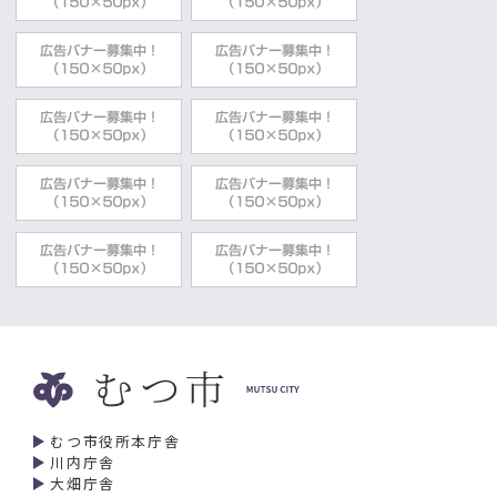
むつ市役所本庁舎
川内庁舎
大畑庁舎