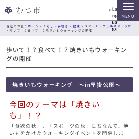
ナ
La
ビ
ng
ゲ
ua
ー
現在の位置：
ホーム
>
くらし・手続き
>
健康
>
スマート・ウェルネス・ラボ
ge
> 歩いて！？食べて！？焼きいもウォーキングの開催
シ
ョ
ン
歩いて！？食べて！？焼きいもウォーキン
ス
グの開催
キ
ッ
プ
メ
焼きいもウォーキング ～in早掛公園～
ニ
ュ
今回のテーマは「焼きい
ー
本
も
」！？
文
へ
「食欲の秋」、「スポーツの秋」にちなんで、焼
移
いもをかけたウォーキングイベントを開催しま