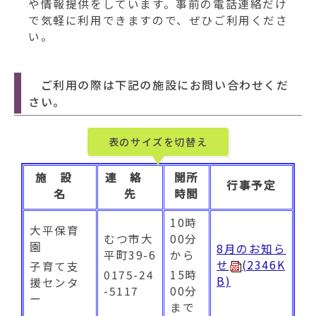
動
や情報提供をしています。事前の電話連絡だけ
す
で気軽に利用できますので、ぜひご利用くださ
る
い。
ご利用の際は下記の施設にお問い合わせくだ
さい。
表のサイズを切替え
施 設
連 絡
開所
行事予定
名
先
時間
10時
大平保育
むつ市大
00分
園
8月のお知ら
平町39-6
から
せ
(2346K
子育て支
0175-24
15時
B)
援センタ
-5117
00分
ー
まで