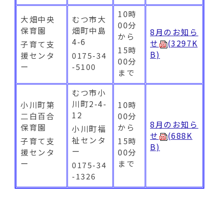
10時
大畑中央
むつ市大
00分
保育園
畑町中島
8月のお知ら
から
4-6
せ
(3297K
子育て支
15時
B)
援センタ
0175-34
00分
ー
-5100
まで
むつ市小
川町2-4-
小川町第
10時
12
二白百合
00分
8月のお知ら
保育園
から
小川町福
せ
(688K
祉センタ
子育て支
15時
B)
ー
援センタ
00分
ー
まで
0175-34
-1326