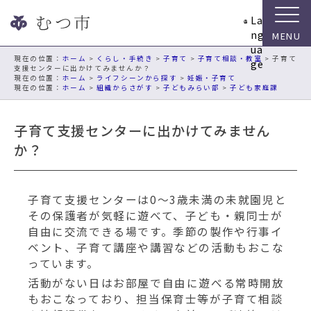
ナ
La
ビ
ng
ゲ
ua
ー
現在の位置：
ホーム
>
くらし・手続き
>
子育て
>
子育て相談・教室
> 子育て
ge
支援センターに出かけてみませんか？
シ
ホーム
>
ライフシーンから探す
>
妊娠・子育て
ョ
ホーム
>
組織からさがす
>
子どもみらい部
>
子ども家庭課
ン
ス
子育て支援センターに出かけてみません
キ
か？
ッ
プ
メ
ニ
子育て支援センターは0～3歳未満の未就園児と
ュ
その保護者が気軽に遊べて、子ども・親同士が
ー
自由に交流できる場です。季節の製作や行事イ
本
ベント、子育て講座や講習などの活動もおこな
文
っています。
へ
活動がない日はお部屋で自由に遊べる常時開放
移
もおこなっており、担当保育士等が子育て相談