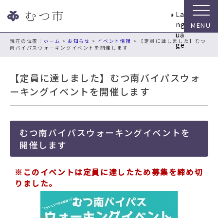
ナ
La
ビ
ng
ゲ
ua
ー
現在の位置：
ホーム
>
お知らせ
>
イベント情報
> 【定員に達しました】むつ
ge
南バイパスウォーキングイベントを開催します
シ
ョ
ン
【定員に達しました】むつ南バイパスウォ
ス
ーキングイベントを開催します
キ
ッ
プ
メ
むつ南バイパスウォーキングイベントを
ニ
開催します
ュ
ー
※このイベントは定員に達したため募集を締め切
本
りました。
文
へ
移