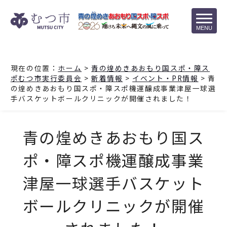
MENU
現在の位置：
ホーム
>
青の煌めきあおもり国スポ・障ス
ポむつ市実行委員会
>
新着情報
>
イベント・PR情報
> 青
の煌めきあおもり国スポ・障スポ機運醸成事業津屋一球選
手バスケットボールクリニックが開催されました！
青の煌めきあおもり国ス
ポ・障スポ機運醸成事業
津屋一球選手バスケット
ボールクリニックが開催