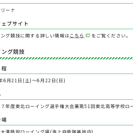
マリーナ
ウェブサイト
リング競技に関する詳しい情報は
こちら
をご覧ください。
イング競技
日程
5年6月21日(土)～6月22日(日)
名
和７年度東北ローイング選手権大会兼第51回東北高等学校ロ
会場
大湊特設ローイング場(海上自衛隊基地内)