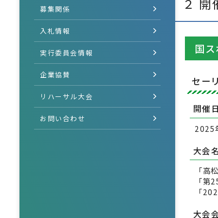
２ 開
募集関係
入札情報
国ス
実行委員会情報
企業協賛
セー
リハーサル大会
開催
お問い合わせ
202
大会
「高
「第
「20
大会