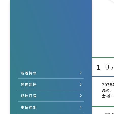
１ 
新着情報
開催競技
20
高め
会場
競技日程
市民運動