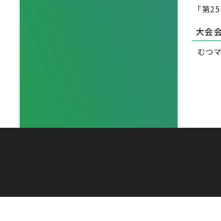
｢第2
大会
むつ