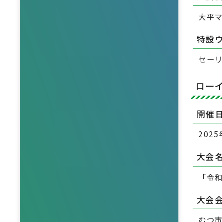
大平
特設
セー
ロー
開催
202
大会
「令
大会
むつ市