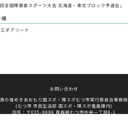
5回全国障害者スポーツ大会 北海道・東北ブロック予選会｣
会場
マエダアリーナ
お問い合わせ
青の煌めきあおもり国スポ・障スポむつ市実行委員会事務
(むつ市 市民生活部 国スポ・障スポ推進課内)
住所：〒035-8686 青森県むつ市中央一丁目8-1
電話：0175-221111 内線2481～2485