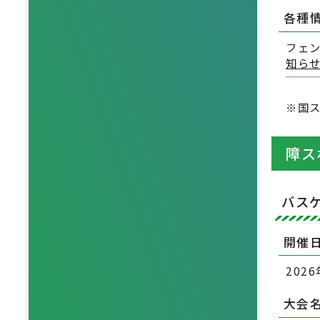
各種
フェ
知ら
※国
障ス
バス
開催
202
大会