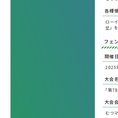
各種
ロー
せ
」
フェ
開催
202
大会
｢第7
大会
むつ