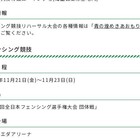
情報
イング競技リハーサル大会の各種情報は「
青の煌めきあおも
をご覧ください。
ンシング競技
日程
5年11月21日(金)～11月23日(日)
名
8回全日本フェンシング選手権大会 団体戦｣
会場
マエダアリーナ