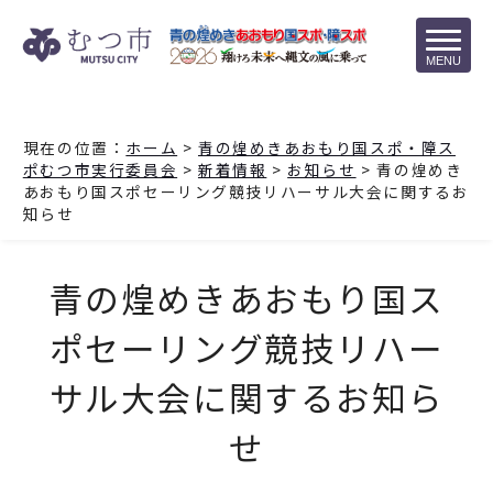
MENU
現在の位置：
ホーム
>
青の煌めきあおもり国スポ・障ス
ポむつ市実行委員会
>
新着情報
>
お知らせ
> 青の煌めき
あおもり国スポセーリング競技リハーサル大会に関するお
知らせ
青の煌めきあおもり国ス
ポセーリング競技リハー
サル大会に関するお知ら
せ