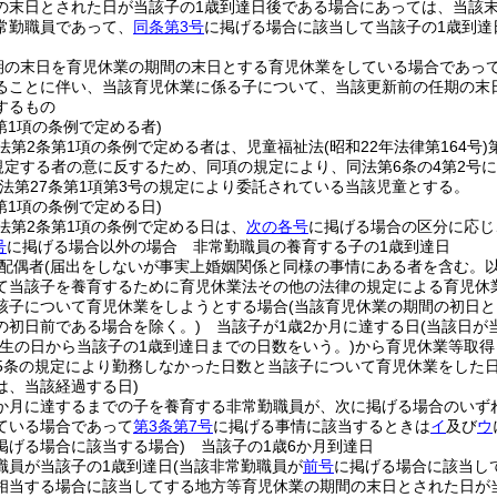
の末日とされた日が当該子の1歳到達日後である場合にあっては、当該
常勤職員であって、
同条第3号
に掲げる場合に該当して当該子の1歳到達
期の末日を育児休業の期間の末日とする育児休業をしている場合であっ
ることに伴い、当該育児休業に係る子について、当該更新前の任期の末
するもの
第1項の条例で定める者)
法第2条第1項の条例で定める者は、児童福祉法
(昭和22年法律第164号)
に規定する者の意に反するため、同項の規定により、同法第6条の4第2
法第27条第1項第3号の規定により委託されている当該児童とする。
第1項の条例で定める日)
法第2条第1項の条例で定める日は、
次の各号
に掲げる場合の区分に応じ
号
に掲げる場合以外の場合 非常勤職員の養育する子の1歳到達日
配偶者
(届出をしないが事実上婚姻関係と同様の事情にある者を含む。以
て当該子を養育するために育児休業法その他の法律の規定による育児休
該子について育児休業をしようとする場合
(当該育児休業の期間の初日
の初日前である場合を除く。)
当該子が1歳2か月に達する日
(当該日が
出生の日から当該子の1歳到達日までの日数をいう。)
から育児休業等取得
65条の規定により勤務しなかった日数と当該子について育児休業をした日
は、当該経過する日)
6か月に達するまでの子を養育する非常勤職員が、次に掲げる場合のいず
ている場合であって
第3条第7号
に掲げる事情に該当するときは
イ
及び
ウ
掲げる場合に該当する場合)
当該子の1歳6か月到達日
職員が当該子の1歳到達日
(当該非常勤職員が
前号
に掲げる場合に該当し
相当する場合に該当してする地方等育児休業の期間の末日とされた日が