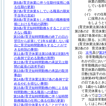
休業の期間
第6条
(育児休業に伴う任期付採用に係
している非
る任期の更新)
の
第7条
(育児休業をしている職員の期末
(イ)
その任
手当等の支給)
に採用され
第8条
(育児休業をした職員の職務復帰
をしようと
後における号給の調整)
(育児休業法第2条
第9条
(育児短時間勤務をすることがで
第2条の2
育児休業
きない職員)
法第27条第4項
第10条
(育児短時間勤務の終了の日の
職員に限る。)
に同
翌日から起算して1年を経過しない場
(育児休業法第2条
合に育児短時間勤務をすることがで
第2条の3
育児休業
きる特別の事情)
(1)
次号
及び
第3
第11条
(育児休業法第10条第1項第5号
(2)
非常勤職員の
の条例で定める勤務の形態)
れかの日におい
第12条
(育児短時間勤務の承認又は期
非常勤職員が当
間の延長の請求手続)
育児休業の期間
第13条
(育児短時間勤務の承認の取消
日数
(当該子の
事由)
法律第49号)
第
第14条
(育児休業法第17条の条例で定
の日であるとき
めるやむを得ない事情)
(3)
1歳から1歳
第15条
(育児短時間勤務の例による短
て育児休業をし
時間勤務に係る職員への通知)
にあっては
ウ
に
第16条
(育児短時間勤務に伴う短時間
ア
当該非常勤
勤務職員の任用に係る任期の更新)
しくはこれに
第17条
(部分休業をすることができな