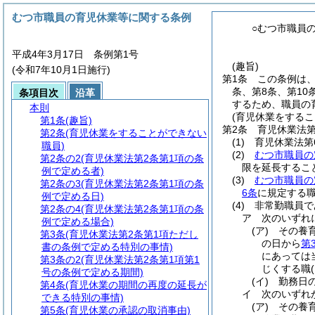
むつ市職員の育児休業等に関する条例
○むつ市職員
平成4年3月17日 条例第1号
(趣旨)
(令和7年10月1日施行)
第1条
この条例は
条、第8条、第10
条項目次
沿革
するため、職員の
本則
(育児休業をするこ
第1条
(趣旨)
第2条
育児休業法第
第2条
(育児休業をすることができない
(1)
育児休業法第
職員)
(2)
むつ市職員の
第2条の2
(育児休業法第2条第1項の条
限を延長するこ
例で定める者)
(3)
むつ市職員の
第2条の3
(育児休業法第2条第1項の条
6条
に規定する
例で定める日)
(4)
非常勤職員で
第2条の4
(育児休業法第2条第1項の条
ア
次のいずれ
例で定める場合)
(ア)
その養
第3条
(育児休業法第2条第1項ただし
の日から
第
書の条例で定める特別の事情)
にあっては
第3条の2
(育児休業法第2条第1項第1
じくする職
号の条例で定める期間)
(イ)
勤務日
第4条
(育児休業の期間の再度の延長が
イ
次のいずれ
できる特別の事情)
(ア)
その養
第5条
(育児休業の承認の取消事由)