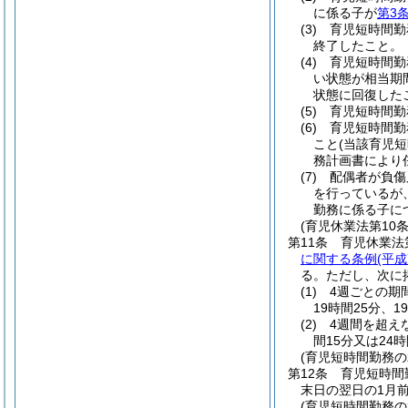
に係る子が
第3
(3)
育児短時間勤
終了したこと。
(4)
育児短時間勤
い状態が相当期
状態に回復した
(5)
育児短時間勤
(6)
育児短時間勤
こと
(当該育児
務計画書により
(7)
配偶者が負傷
を行っているが
勤務に係る子に
(育児休業法第10
第11条
育児休業法
に関する条例
(平
る。
ただし、次に
(1)
4週ごとの期
19時間25分、
(2)
4週間を超え
間15分又は24
(育児短時間勤務
第12条
育児短時間
末日の翌日の1月
(育児短時間勤務の