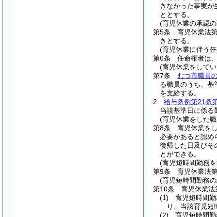
きなかった事実が
ととする。
(育児休業の承認の
第5条
育児休業法
きとする。
(育児休業に伴う
第6条
任命権者は
(育児休業をして
第7条
むつ市職員
る職員のうち、基
を支給する。
2
給与条例第21条
当該基準日に係る
(育児休業をした
第8条
育児休業を
必要があると認め
復帰した日及びそ
とができる。
(育児短時間勤務
第9条
育児休業法第
(育児短時間勤務
第10条
育児休業法
(1)
育児短時間勤
り、当該育児短
(2)
育児短時間勤