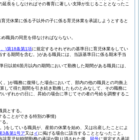
の延長をしなければその養育に著しい支障が生じることとなったこ
該育児休業に係る子以外の子に係る育児休業を承認しようとすると
じめ職員の同意を得なければならない。
。)
第18条第1項
に規定するそれぞれの基準日に育児休業をしてい
当する期間を含む。)
がある職員には、当該基準日に係る期末手当
準日以前6箇月以内の期間において勤務した期間がある職員には、
く。)
が職務に復帰した場合において、部内の他の職員との均衡上
り換算して得た期間を引き続き勤務したものとみなして、その職務に
のいずれかの日に、昇給の場合に準じてその者の号給を調整するこ
職員とする。
することができる特別の事情)
する。
。)
をしている職員が、産前の休業を始め、又は出産したことによ
第3条第1号ア
又は
イ
に掲げる場合に該当することとなったこと。
当該育児短時間勤務の承認が取り消された後、
同号
に規定する承認