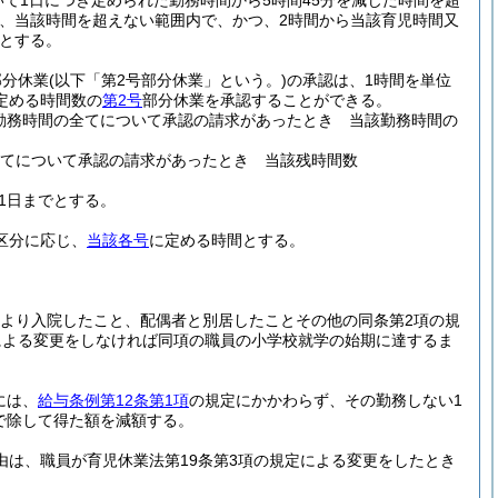
て1日につき定められた勤務時間から5時間45分を減じた時間を超
は、当該時間を超えない範囲内で、かつ、2時間から当該育児時間又
とする。
部分休業
(以下「第2号部分休業」という。)
の承認は、1時間を単位
定める時間数の
第2号
部分休業を承認することができる。
勤務時間の全てについて承認の請求があったとき 当該勤務時間の
全てについて承認の請求があったとき 当該残時間数
31日までとする。
区分に応じ、
当該各号
に定める時間とする。
により入院したこと、配偶者と別居したことその他の同条第2項の規
による変更をしなければ同項の職員の小学校就学の始期に達するま
には、
給与条例第12条第1項
の規定にかかわらず、その勤務しない1
で除して得た額を減額する。
由は、職員が育児休業法第19条第3項の規定による変更をしたとき