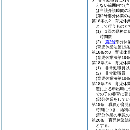
3
非常勤職員に対
えない範囲内で
(
は当該介護時間の
(第2号部分休業の
第18条の2
育児休
として行うものと
(1)
1回の勤務に
時間数
(2)
第2号
部分休
(育児休業法第19
第18条の3
育児休業
(育児休業法第19
第18条の4
育児休
(1)
非常勤職員以
(2)
非常勤職員 
(育児休業法第19
第18条の5
育児休
定による申出時に
での子の養育に著
(部分休業をしてい
第19条
職員が育児
時間につき、給料
(部分休業の承認の
第20条
育児休業法
とする。