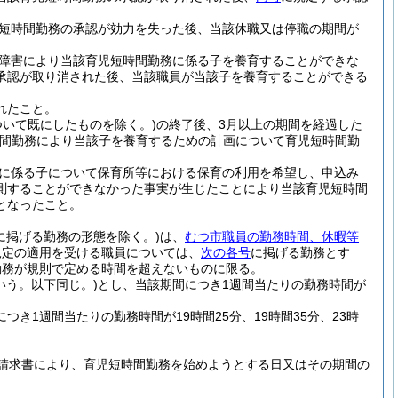
短時間勤務の承認が効力を失った後、当該休職又は停職の期間が
障害により当該育児短時間勤務に係る子を養育することができな
承認が取り消された後、当該職員が当該子を養育することができる
れたこと。
いて既にしたものを除く。)
の終了後、3月以上の期間を経過した
時間勤務により当該子を養育するための計画について育児短時間勤
に係る子について保育所等における保育の利用を希望し、申込み
測することができなかった事実が生じたことにより当該育児短時間
となったこと。
に掲げる勤務の形態を除く。)
は、
むつ市職員の勤務時間、休暇等
規定の適用を受ける職員については、
次の各号
に掲げる勤務とす
勤務が規則で定める時間を超えないものに限る。
いう。以下同じ。)
とし、当該期間につき1週間当たりの勤務時間が
き1週間当たりの勤務時間が19時間25分、19時間35分、23時
請求書により、育児短時間勤務を始めようとする日又はその期間の