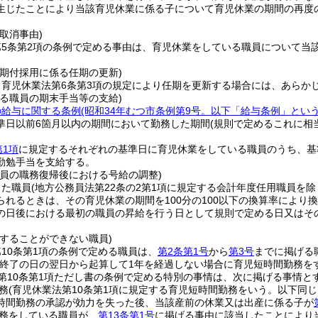
生じたことにより当該育児休業に係る子について育児休業の期間の再度
取消事由)
第5条第2項の条例で定める事由は、育児休業をしている職員について当
任期付採用に係る任期の更新)
、育児休業法第6条第3項の規定により任期を更新する場合には、あらか
いる職員の期末手当等の支給)
の給与に関する条例
(昭和34年むつ市条例第9号。以下「給与条例」という
準日以前6箇月以内の期間において勤務した期間
(規則で定めるこれに相
第1項
に規定するそれぞれの基準日に育児休業をしている職員のうち、基
勤勉手当を支給する。
職員の職務復帰後における号給の調整)
した職員
(地方公務員法第22条の2第1項に規定する会計年度任用職員を除
られるときは、その育児休業の期間を100分の100以下の換算率によ
の日後における最初の職員の昇給を行う日として規則で定める日又はそ
をすることができない職員)
10条第1項の条例で定める職員は、
第2条第1号
から
第3号
までに掲げる
の終了の日の翌日から起算して1年を経過しない場合に育児短時間勤務を
第10条第1項ただし書の条例で定める特別の事情は、次に掲げる事情と
務
(育児休業法第10条第1項に規定する育児短時間勤務をいう。以下同じ
時間勤務の承認が効力を失った後、当該産前の休業又は出産に係る子が
務をしている職員が、
第13条第1号
に掲げる事由に該当したことにより