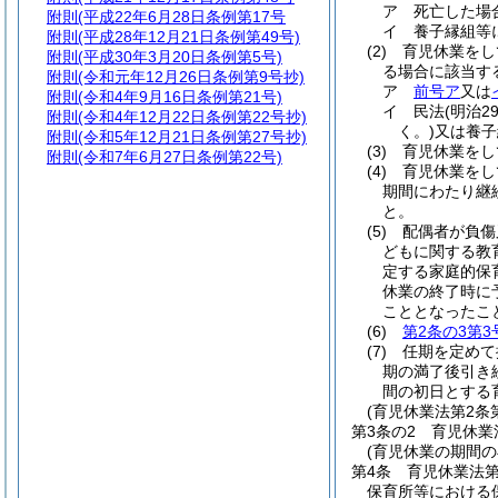
ア
死亡した場
附則
(平成22年6月28日条例第17号
イ
養子縁組等
附則
(平成28年12月21日条例第49号)
(2)
育児休業をし
附則
(平成30年3月20日条例第5号)
る場合に該当す
附則
(令和元年12月26日条例第9号抄)
ア
前号ア
又は
附則
(令和4年9月16日条例第21号)
イ
民法
(明治2
附則
(令和4年12月22日条例第22号抄)
く。)
又は養子
附則
(令和5年12月21日条例第27号抄)
(3)
育児休業をし
附則
(令和7年6月27日条例第22号)
(4)
育児休業をし
期間にわたり継
と。
(5)
配偶者が負傷
どもに関する教
定する家庭的保
休業の終了時に
こととなったこ
(6)
第2条の3第3
(7)
任期を定めて
期の満了後引き
間の初日とする
(育児休業法第2条
第3条の2
育児休業
(育児休業の期間
第4条
育児休業法
保育所等における