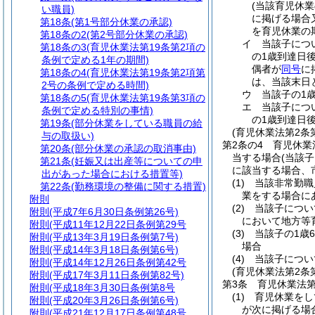
(当該育児休
い職員)
に掲げる場合
第18条
(第1号部分休業の承認)
を育児休業の
第18条の2
(第2号部分休業の承認)
イ
当該子につ
第18条の3
(育児休業法第19条第2項の
の1歳到達日
条例で定める1年の期間)
偶者が
同号
に
第18条の4
(育児休業法第19条第2項第
は、当該末日
2号の条例で定める時間)
ウ
当該子の1
第18条の5
(育児休業法第19条第3項の
エ
当該子につ
条例で定める特別の事情)
の1歳到達日
第19条
(部分休業をしている職員の給
(育児休業法第2条
与の取扱い)
第2条の4
育児休業
第20条
(部分休業の承認の取消事由)
当する場合
(当該
第21条
(妊娠又は出産等についての申
に該当する場合、
出があった場合における措置等)
(1)
当該非常勤職
第22条
(勤務環境の整備に関する措置)
業をする場合に
附則
(2)
当該子につい
附則
(平成7年6月30日条例第26号)
において地方等
附則
(平成11年12月22日条例第29号
(3)
当該子の1歳
附則
(平成13年3月19日条例第7号)
場合
附則
(平成14年3月18日条例第6号)
(4)
当該子につい
附則
(平成14年12月26日条例第42号
(育児休業法第2条
附則
(平成17年3月11日条例第82号)
第3条
育児休業法
附則
(平成18年3月30日条例第8号
(1)
育児休業をし
附則
(平成20年3月26日条例第6号)
が次に掲げる場
附則
(平成21年12月17日条例第48号