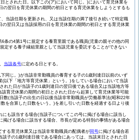
末日とされた日。以下この
(ア)
において同じ。)
において育児休業を
日の翌日を育児休業の期間の初日とする育児休業をしようとするも
て、当該任期を更新され、又は当該任期の満了後引き続いて特定職
日の翌日又は当該採用の日を育児休業の期間の初日とする育児休業
第6条の4第1号に規定する養育里親である職員
(児童の親その他の同
号に規定する養子縁組里親として当該児童を委託することができない
、
当該各号
に定める日とする。
下同じ。)
が当該非常勤職員の養育する子の1歳到達日以前のいず
業
(以下「地方等育児休業」という。)
をしている場合において当該
とされた日が当該子の1歳到達日の翌日後である場合又は当該地方等
当該育児休業の期間の初日とされた日から起算して育児休業等可能
日数
(当該子の出生の日以後当該非常勤職員が労働基準法
(昭和22年
数を合算した日数をいう。)
を差し引いた日数を経過する日より後
れにも該当する場合
(当該子についてこの号に掲げる場合に該当し
に掲げる場合に該当する場合、市長が定める特別の事情がある場合
てする育児休業又は当該非常勤職員の配偶者が
同号
に掲げる場合若
当該子の1歳到達日後である場合にあっては、当該末日とされた日