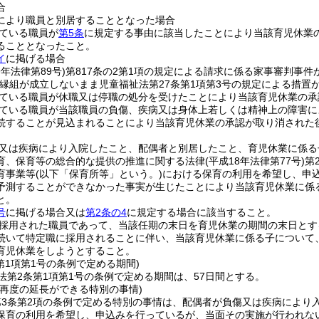
合
により職員と別居することとなった場合
ている職員が
第5条
に規定する事由に該当したことにより当該育児休業
ることとなったこと。
イ
に掲げる場合
9年法律第89号)
第817条の2第1項の規定による請求に係る家事審判事件
縁組が成立しないまま児童福祉法第27条第1項第3号の規定による措置
ている職員が休職又は停職の処分を受けたことにより当該育児休業の承
ている職員が当該職員の負傷、疾病又は身体上若しくは精神上の障害に
続することが見込まれることにより当該育児休業の承認が取り消された
又は疾病により入院したこと、配偶者と別居したこと、育児休業に係る
育、保育等の総合的な提供の推進に関する法律
(平成18年法律第77号)
第
育事業等
(以下「保育所等」という。)
における保育の利用を希望し、申
予測することができなかった事実が生じたことにより当該育児休業に係
と。
号
に掲げる場合又は
第2条の4
に規定する場合に該当すること。
採用された職員であって、当該任期の末日を育児休業の期間の末日とす
続いて特定職に採用されることに伴い、当該育児休業に係る子について
育児休業をしようとすること。
第1項第1号の条例で定める期間)
法第2条第1項第1号の条例で定める期間は、57日間とする。
の再度の延長ができる特別の事情)
第3条第2項の条例で定める特別の事情は、配偶者が負傷又は疾病により
保育の利用を希望し、申込みを行っているが、当面その実施が行われな