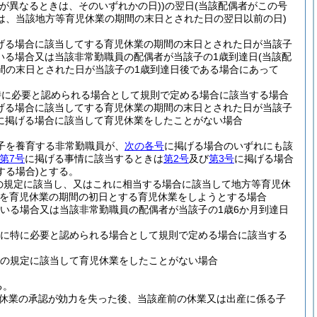
が異なるときは、そのいずれかの日)
)
の翌日
(当該配偶者がこの号
は、当該地方等育児休業の期間の末日とされた日の翌日以前の日)
げる場合に該当してする育児休業の期間の末日とされた日が当該子
いる場合又は当該非常勤職員の配偶者が当該子の1歳到達日
(当該配
間の末日とされた日が当該子の1歳到達日後である場合にあって
特に必要と認められる場合として規則で定める場合に該当する場合
げる場合に該当してする育児休業の期間の末日とされた日が当該子
に掲げる場合に該当して育児休業をしたことがない場合
の子を養育する非常勤職員が、
次の各号
に掲げる場合のいずれにも該
第7号
に掲げる事情に該当するときは
第2号
及び
第3号
に掲げる場合
する場合)
とする。
の規定に該当し、又はこれに相当する場合に該当して地方等育児休
を育児休業の期間の初日とする育児休業をしようとする場合
いる場合又は当該非常勤職員の配偶者が当該子の1歳6か月到達日
めに特に必要と認められる場合として規則で定める場合に該当する
条の規定に該当して育児休業をしたことがない場合
る。
休業の承認が効力を失った後、当該産前の休業又は出産に係る子