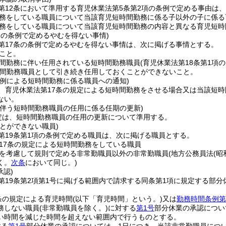
第12条において準用する育児休業法第5条第2項の条例で定める事由は
務をしている職員について当該育児短時間勤務に係る子以外の子に係る
務をしている職員について当該育児短時間勤務の内容と異なる育児短時
条の条例で定めるやむを得ない事情)
第17条の条例で定めるやむを得ない事情は、次に掲げる事情とする。
こと。
間勤務に伴い任用されている短時間勤務職員
(育児休業法第18条第1
間勤務職員として引き続き任用しておくことができないこと。
の例による短時間勤務に係る職員への通知)
、育児休業法第17条の規定による短時間勤務をさせる場合又は当該短
ない。
に伴う短時間勤務職員の任用に係る任期の更新)
定は、短時間勤務職員の任用の更新について準用する。
とができない職員)
第19条第1項の条例で定める職員は、次に掲げる職員とする。
17条の規定による短時間勤務をしている職員
を考慮して規則で定める非常勤職員以外の非常勤職員
(地方公務員法
(昭
く。
次条
において同じ。)
承認)
第19条第2項第1号に掲げる範囲内で請求する同条第1項に規定する部分
。
条の規定による育児時間
(以下「育児時間」という。)
又は
勤務時間条例第
務しない職員
(非常勤職員を除く。)
に対する
第1号
部分休業の承認につい
い時間を減じた時間を超えない範囲内で行うものとする。