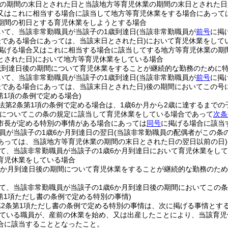
業の期間の末日とされた日と当該地方等育児休業の期間の末日とされた日
又はこれに相当する場合に該当して地方等育児休業をする場合にあって
期間の初日とする育児休業をしようとする場合
いて、当該非常勤職員が当該子の1歳到達日
(当該非常勤職員が
前号
に掲
後である場合にあっては、当該末日とされた日)
において育児休業をして
掲げる場合又はこれに相当する場合に該当してする地方等育児休業の期
とされた日)
において地方等育児休業をしている場合
歳到達日後の期間について育児休業をすることが継続的な勤務のために
いて、当該非常勤職員が当該子の1歳到達日
(当該非常勤職員が
前号
に掲
後である場合にあっては、当該末日とされた日)
後の期間においてこの号
第1項の条例で定める場合)
法第2条第1項の条例で定める場合は、1歳6か月から2歳に達するまで
子についてこの条の規定に該当して育児休業をしている場合であって
次条
市長が定める特別の事情がある場合にあっては
同号
に掲げる場合に該当
員が当該子の1歳6か月到達日の翌日
(当該非常勤職員の配偶者がこの条
あっては、当該地方等育児休業の期間の末日とされた日の翌日以前の日)
て、当該非常勤職員が当該子の1歳6か月到達日において育児休業をして
育児休業をしている場合
6か月到達日後の期間について育児休業をすることが継続的な勤務のた
て、当該非常勤職員が当該子の1歳6か月到達日後の期間においてこの
第1項ただし書の条例で定める特別の事情)
第2条第1項ただし書の条例で定める特別の事情は、次に掲げる事情とす
ている職員が、産前の休業を始め、又は出産したことにより、当該育児
合に該当することとなったこと。