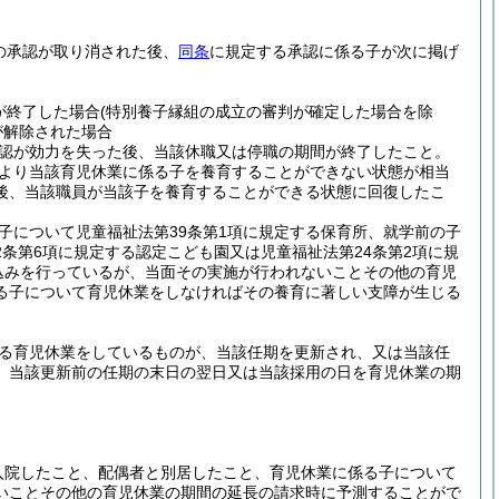
の承認が取り消された後、
同条
に規定する承認に係る子が次に掲げ
が終了した場合
(特別養子縁組の成立の審判が確定した場合を除
が解除された場合
認が効力を失った後、当該休職又は停職の期間が終了したこと。
より当該育児休業に係る子を養育することができない状態が相当
後、当該職員が当該子を養育することができる状態に回復したこ
子について児童福祉法第39条第1項に規定する保育所、就学前の子
2条第6項に規定する認定こども園又は児童福祉法第24条第2項に規
込みを行っているが、当面その実施が行われないことその他の育児
る子について育児休業をしなければその養育に著しい支障が生じる
る育児休業をしているものが、当該任期を更新され、又は当該任
、当該更新前の任期の末日の翌日又は当該採用の日を育児休業の期
入院したこと、配偶者と別居したこと、育児休業に係る子について
いことその他の育児休業の期間の延長の請求時に予測することがで