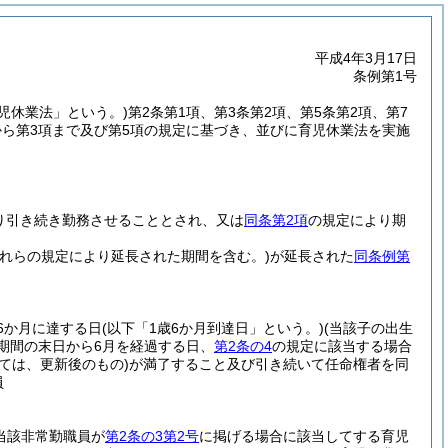
平成4年3月17日
条例第1号
育児休業法」という。)
第2条第1項、第3条第2項、第5条第2項、第7
1項から第3項まで及び第5項の規定に基づき、並びに育児休業法を実施
り引き続き勤務させることとされ、又は
同条第2項
の規定により期
これらの規定により延長された期間を含む。)
が延長された
同条例第
6か月に達する日
(以下「1歳6か月到達日」という。)
(当該子の出生
期間の末日から6月を経過する日、
第2条の4
の規定に該当する場合
ては、更新後のもの)
が満了すること及び引き続いて任命権者を同
員
当該非常勤職員が
第2条の3第2号
に掲げる場合に該当してする育児