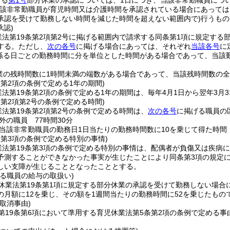
する
第1号
部分休業の承認については、1日につき、当該非常勤職員につい
当該非常勤職員が育児時間又は介護時間を承認されている場合にあって
承認を受けて勤務しない時間を減じた時間を超えない範囲内で)
行うもの
承認)
業法第19条第2項第2号に掲げる範囲内で請求する同条第1項に規定する
する。
ただし、
次の各号
に掲げる場合にあっては、それぞれ
当該各号
に
係る日ごとの勤務時間に分を単位とした時間がある場合であって、当該
業の残時間数に1時間未満の端数がある場合であって、当該残時間数の
条第2項の条例で定める1年の期間)
法第19条第2項の条例で定める1年の期間は、毎年4月1日から翌年3月
条第2項第2号の条例で定める時間)
業法第19条第2項第2号の条例で定める時間は、
次の各号
に掲げる職員の
外の職員 77時間30分
当該非常勤職員の勤務日1日当たりの勤務時間数に10を乗じて得た時間
条第3項の条例で定める特別の事情)
業法第19条第3項の条例で定める特別の事情は、配偶者が負傷又は疾病
予測することができなかった事実が生じたことにより同条第3項の規定
しい支障が生じることとなったこととする。
る職員の給与の取扱い)
休業法第19条第1項に規定する部分休業の承認を受けて勤務しない場合
の月額に12を乗じ、その額を1週間当たりの勤務時間に52を乗じたもの
取消事由)
第19条第6項において準用する育児休業法第5条第2項の条例で定める事