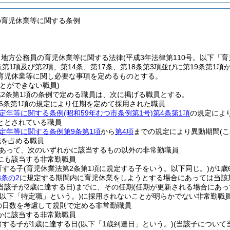
の育児休業等に関する条例
、地方公務員の育児休業等に関する法律
(平成3年法律第110号。以下「
条第1項及び第2項、第14条、第17条、第18条第3項並びに第19条第
育児休業等に関し必要な事項を定めるものとする。
とができない職員)
2条第1項の条例で定める職員は、次に掲げる職員とする。
6条第1項の規定により任期を定めて採用された職員
定年等に関する条例
(昭和59年むつ市条例第1号)
第4条第1項
の規定によ
ととされている職員
定年等に関する条例第9条第1項
から
第4項
までの規定により異動期間
(
職を占める職員
あって、次のいずれかに該当するもの以外の非常勤職員
にも該当する非常勤職員
育する子
(育児休業法第2条第1項に規定する子をいう。以下同じ。)
が1歳
3条の2
に規定する期間内に育児休業をしようとする場合にあっては当該
当該子が2歳に達する日)
までに、その任期
(任期が更新される場合にあっ
(以下「特定職」という。)
に採用されないことが明らかでない非常勤職
の日数を考慮して規則で定める非常勤職員
かに該当する非常勤職員
育する子が1歳に達する日
(以下「1歳到達日」という。)
(当該子について