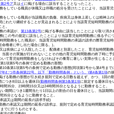
条第2号ア
又は
イ
に掲げる場合に該当することとなったこと。
務をしている職員が休職又は停職の処分を受けたことにより、当該育児
務をしている職員が当該職員の負傷、疾病又は身体上若しくは精神上の
間にわたり継続することが見込まれることにより当該育児短時間勤務の
こと。
務の承認が、
第13条第2号
に掲げる事由に該当したことにより取り消さ
務
(この号の規定に該当したことにより当該育児短時間勤務に係る子につ
短時間勤務をした職員が、当該育児短時間勤務の承認の請求の際育児短
任命権者に申し出た場合に限る。)
。
又は疾病により入院したこと、配偶者と別居したこと、育児短時間勤務
、当面その実施が行われないことその他の育児短時間勤務の終了時に予
ついて育児短時間勤務をしなければその養育に著しい支障が生じること
条第1項第5号の条例で定める勤務の形態)
第10条第1項第5号の条例で定める勤務の形態
(同項第1号から第4号まで
成7年むつ市条例第22号。以下「勤務時間条例」という。)
第4条第1項
の
掲げる勤務の形態が引き続き規則で定める日数を超えず、かつ、1回の
間につき8日以上を週休日
(
勤務時間条例第3条第1項
に規定する週休日を
19時間35分、23時間15分又は24時間35分となるように勤務すること。
ない期間につき1週間当たり1日以上の割合の日を週休日とし、当該期間につ
時間35分となるように勤務すること。
の承認又は期間の延長の請求手続)
勤務の承認又は期間の延長の請求は、規則で定める育児短時間勤務承認
前までに行うものとする。
承認の取消事由)