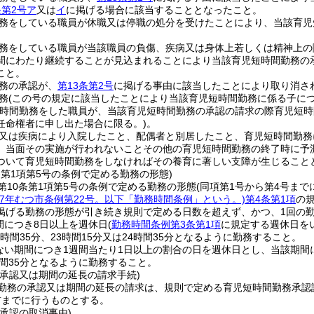
条第2号ア
又は
イ
に掲げる場合に該当することとなったこと。
務をしている職員が休職又は停職の処分を受けたことにより、当該育児
務をしている職員が当該職員の負傷、疾病又は身体上若しくは精神上の
間にわたり継続することが見込まれることにより当該育児短時間勤務の
こと。
務の承認が、
第13条第2号
に掲げる事由に該当したことにより取り消さ
務
(この号の規定に該当したことにより当該育児短時間勤務に係る子につ
短時間勤務をした職員が、当該育児短時間勤務の承認の請求の際育児短
任命権者に申し出た場合に限る。)
。
又は疾病により入院したこと、配偶者と別居したこと、育児短時間勤務
、当面その実施が行われないことその他の育児短時間勤務の終了時に予
ついて育児短時間勤務をしなければその養育に著しい支障が生じること
条第1項第5号の条例で定める勤務の形態)
第10条第1項第5号の条例で定める勤務の形態
(同項第1号から第4号まで
成7年むつ市条例第22号。以下「勤務時間条例」という。)
第4条第1項
の
掲げる勤務の形態が引き続き規則で定める日数を超えず、かつ、1回の
間につき8日以上を週休日
(
勤務時間条例第3条第1項
に規定する週休日を
19時間35分、23時間15分又は24時間35分となるように勤務すること。
ない期間につき1週間当たり1日以上の割合の日を週休日とし、当該期間につ
時間35分となるように勤務すること。
の承認又は期間の延長の請求手続)
勤務の承認又は期間の延長の請求は、規則で定める育児短時間勤務承認
前までに行うものとする。
承認の取消事由)