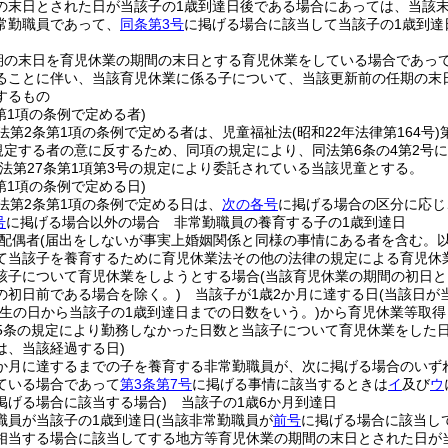
の末日とされた日が当該子の1歳到達日後である場合にあっては、当該
常勤職員であって、
同条第3号
に掲げる場合に該当して当該子の1歳到達
期の末日を育児休業の期間の末日とする育児休業をしている場合であっ
ることに伴い、当該育児休業に係る子について、当該更新前の任期の末
するもの
第1項の条例で定める者)
法第2条第1項の条例で定める者は、児童福祉法
(昭和22年法律第164号)
に規定する者の意に反するため、同項の規定により、同法第6条の4第2
法第27条第1項第3号の規定により委託されている当該児童とする。
第1項の条例で定める日)
法第2条第1項の条例で定める日は、
次の各号
に掲げる場合の区分に応じ
号
に掲げる場合以外の場合 非常勤職員の養育する子の1歳到達日
配偶者
(届出をしないが事実上婚姻関係と同様の事情にある者を含む。以
て当該子を養育するために育児休業法その他の法律の規定による育児休
該子について育児休業をしようとする場合
(当該育児休業の期間の初日
の初日前である場合を除く。)
当該子が1歳2か月に達する日
(当該日が
出生の日から当該子の1歳到達日までの日数をいう。)
から育児休業等取得
65条の規定により勤務しなかった日数と当該子について育児休業をした日
は、当該経過する日)
6か月に達するまでの子を養育する非常勤職員が、次に掲げる場合のいず
ている場合であって
第3条第7号
に掲げる事情に該当するときは
イ
及び
ウ
掲げる場合に該当する場合)
当該子の1歳6か月到達日
職員が当該子の1歳到達日
(当該非常勤職員が
前号
に掲げる場合に該当し
相当する場合に該当してする地方等育児休業の期間の末日とされた日が