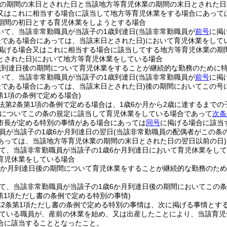
業の期間の末日とされた日と当該地方等育児休業の期間の末日とされた日
又はこれに相当する場合に該当して地方等育児休業をする場合にあって
期間の初日とする育児休業をしようとする場合
いて、当該非常勤職員が当該子の1歳到達日
(当該非常勤職員が
前号
に掲
後である場合にあっては、当該末日とされた日)
において育児休業をして
掲げる場合又はこれに相当する場合に該当してする地方等育児休業の期
とされた日)
において地方等育児休業をしている場合
歳到達日後の期間について育児休業をすることが継続的な勤務のために
いて、当該非常勤職員が当該子の1歳到達日
(当該非常勤職員が
前号
に掲
後である場合にあっては、当該末日とされた日)
後の期間においてこの号
第1項の条例で定める場合)
法第2条第1項の条例で定める場合は、1歳6か月から2歳に達するまで
子についてこの条の規定に該当して育児休業をしている場合であって
次条
市長が定める特別の事情がある場合にあっては
同号
に掲げる場合に該当
員が当該子の1歳6か月到達日の翌日
(当該非常勤職員の配偶者がこの条
あっては、当該地方等育児休業の期間の末日とされた日の翌日以前の日)
て、当該非常勤職員が当該子の1歳6か月到達日において育児休業をして
育児休業をしている場合
6か月到達日後の期間について育児休業をすることが継続的な勤務のた
て、当該非常勤職員が当該子の1歳6か月到達日後の期間においてこの
第1項ただし書の条例で定める特別の事情)
第2条第1項ただし書の条例で定める特別の事情は、次に掲げる事情とす
ている職員が、産前の休業を始め、又は出産したことにより、当該育児
合に該当することとなったこと。