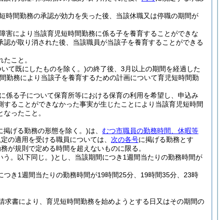
短時間勤務の承認が効力を失った後、当該休職又は停職の期間が
障害により当該育児短時間勤務に係る子を養育することができな
承認が取り消された後、当該職員が当該子を養育することができる
れたこと。
いて既にしたものを除く。)
の終了後、3月以上の期間を経過した
時間勤務により当該子を養育するための計画について育児短時間勤
に係る子について保育所等における保育の利用を希望し、申込み
測することができなかった事実が生じたことにより当該育児短時間
となったこと。
に掲げる勤務の形態を除く。)
は、
むつ市職員の勤務時間、休暇等
規定の適用を受ける職員については、
次の各号
に掲げる勤務とす
勤務が規則で定める時間を超えないものに限る。
いう。以下同じ。)
とし、当該期間につき1週間当たりの勤務時間が
き1週間当たりの勤務時間が19時間25分、19時間35分、23時
請求書により、育児短時間勤務を始めようとする日又はその期間の