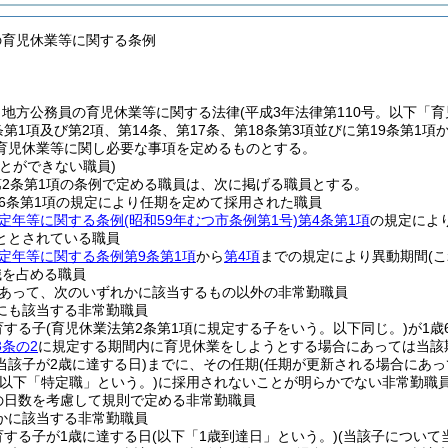
の育児休業等に関する条例
、地方公務員の育児休業等に関する法律
(平成3年法律第110号。以下「
条第1項及び第2項、第14条、第17条、第18条第3項並びに第19条第
育児休業等に関し必要な事項を定めるものとする。
とができない職員)
2条第1項の条例で定める職員は、次に掲げる職員とする。
6条第1項の規定により任期を定めて採用された職員
定年等に関する条例
(昭和59年むつ市条例第1号)
第4条第1項
の規定によ
ととされている職員
定年等に関する条例第9条第1項
から
第4項
までの規定により異動期間
(
職を占める職員
あって、次のいずれかに該当するもの以外の非常勤職員
にも該当する非常勤職員
育する子
(育児休業法第2条第1項に規定する子をいう。以下同じ。)
が1歳
3条の2
に規定する期間内に育児休業をしようとする場合にあっては当該
当該子が2歳に達する日)
までに、その任期
(任期が更新される場合にあっ
(以下「特定職」という。)
に採用されないことが明らかでない非常勤職
の日数を考慮して規則で定める非常勤職員
かに該当する非常勤職員
育する子が1歳に達する日
(以下「1歳到達日」という。)
(当該子について