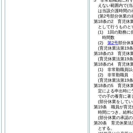
3
非常勤職員に対
えない範囲内で
(
は当該介護時間の
(第2号部分休業の
第18条の2
育児休
として行うものと
(1)
1回の勤務に
時間数
(2)
第2号
部分休
(育児休業法第19
第18条の3
育児休業
(育児休業法第19
第18条の4
育児休
(1)
非常勤職員以
(2)
非常勤職員 
(育児休業法第19
第18条の5
育児休
定による申出時に
での子の養育に著
(部分休業をしてい
第19条
職員が育児
時間につき、給料
(部分休業の承認の
第20条
育児休業法
とする。