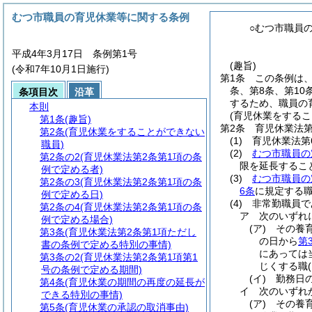
むつ市職員の育児休業等に関する条例
○むつ市職員
平成4年3月17日 条例第1号
(趣旨)
(令和7年10月1日施行)
第1条
この条例は
条、第8条、第10
条項目次
沿革
するため、職員の
本則
(育児休業をするこ
第1条
(趣旨)
第2条
育児休業法第
第2条
(育児休業をすることができない
(1)
育児休業法第
職員)
(2)
むつ市職員の
第2条の2
(育児休業法第2条第1項の条
限を延長するこ
例で定める者)
(3)
むつ市職員の
第2条の3
(育児休業法第2条第1項の条
6条
に規定する
例で定める日)
(4)
非常勤職員で
第2条の4
(育児休業法第2条第1項の条
ア
次のいずれ
例で定める場合)
(ア)
その養
第3条
(育児休業法第2条第1項ただし
の日から
第
書の条例で定める特別の事情)
にあっては
第3条の2
(育児休業法第2条第1項第1
じくする職
号の条例で定める期間)
(イ)
勤務日
第4条
(育児休業の期間の再度の延長が
イ
次のいずれ
できる特別の事情)
(ア)
その養
第5条
(育児休業の承認の取消事由)