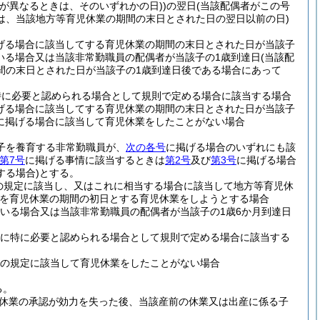
が異なるときは、そのいずれかの日)
)
の翌日
(当該配偶者がこの号
は、当該地方等育児休業の期間の末日とされた日の翌日以前の日)
げる場合に該当してする育児休業の期間の末日とされた日が当該子
いる場合又は当該非常勤職員の配偶者が当該子の1歳到達日
(当該配
間の末日とされた日が当該子の1歳到達日後である場合にあって
特に必要と認められる場合として規則で定める場合に該当する場合
げる場合に該当してする育児休業の期間の末日とされた日が当該子
に掲げる場合に該当して育児休業をしたことがない場合
の子を養育する非常勤職員が、
次の各号
に掲げる場合のいずれにも該
第7号
に掲げる事情に該当するときは
第2号
及び
第3号
に掲げる場合
する場合)
とする。
の規定に該当し、又はこれに相当する場合に該当して地方等育児休
を育児休業の期間の初日とする育児休業をしようとする場合
いる場合又は当該非常勤職員の配偶者が当該子の1歳6か月到達日
めに特に必要と認められる場合として規則で定める場合に該当する
条の規定に該当して育児休業をしたことがない場合
る。
休業の承認が効力を失った後、当該産前の休業又は出産に係る子