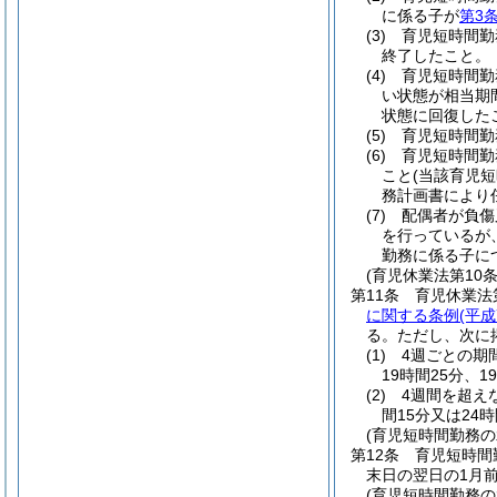
に係る子が
第3
(3)
育児短時間勤
終了したこと。
(4)
育児短時間勤
い状態が相当期
状態に回復した
(5)
育児短時間勤
(6)
育児短時間勤
こと
(当該育児
務計画書により
(7)
配偶者が負傷
を行っているが
勤務に係る子に
(育児休業法第10
第11条
育児休業法
に関する条例
(平
る。
ただし、次に
(1)
4週ごとの期
19時間25分、
(2)
4週間を超え
間15分又は24
(育児短時間勤務
第12条
育児短時間
末日の翌日の1月
(育児短時間勤務の