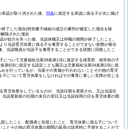
の承認が取り消された後、
同条
に規定する承認に係る子が次に掲げ
が終了した場合
(特別養子縁組の成立の審判が確定した場合を除
が解除された場合
認が効力を失った後、当該休職又は停職の期間が終了したこと。
より当該育児休業に係る子を養育することができない状態が相当
後、当該職員が当該子を養育することができる状態に回復したこ
子について児童福祉法第39条第1項に規定する保育所、就学前の子
2条第6項に規定する認定こども園又は児童福祉法第24条第2項に規
込みを行っているが、当面その実施が行われないことその他の育児
る子について育児休業をしなければその養育に著しい支障が生じる
る育児休業をしているものが、当該任期を更新され、又は当該任
、当該更新前の任期の末日の翌日又は当該採用の日を育児休業の期
入院したこと、配偶者と別居したこと、育児休業に係る子について
いことその他の育児休業の期間の延長の請求時に予測することがで