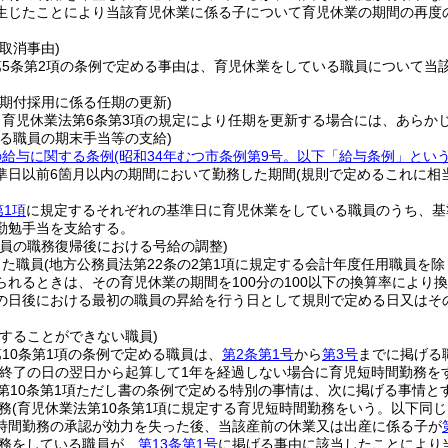
生じたことにより当該育児休業に係る子について育児休業の期間の再度
取消事由)
第5条第2項の条例で定める事由は、育児休業をしている職員について当
任期付採用に係る任期の更新)
、育児休業法第6条第3項の規定により任期を更新する場合には、あらか
いる職員の期末手当等の支給)
の給与に関する条例
(昭和34年むつ市条例第9号。以下「給与条例」という
準日以前6箇月以内の期間において勤務した期間
(規則で定めるこれに相
第1項
に規定するそれぞれの基準日に育児休業をしている職員のうち、基
勤勉手当を支給する。
職員の職務復帰後における号給の調整)
した職員
(地方公務員法第22条の2第1項に規定する会計年度任用職員を除
られるときは、その育児休業の期間を100分の100以下の換算率によ
の日後における最初の職員の昇給を行う日として規則で定める日又はそ
をすることができない職員)
10条第1項の条例で定める職員は、
第2条第1号
から
第3号
までに掲げる
の終了の日の翌日から起算して1年を経過しない場合に育児短時間勤務を
第10条第1項ただし書の条例で定める特別の事情は、次に掲げる事情と
務
(育児休業法第10条第1項に規定する育児短時間勤務をいう。以下同じ
時間勤務の承認が効力を失った後、当該産前の休業又は出産に係る子が
務をしている職員が、
第13条第1号
に掲げる事由に該当したことにより