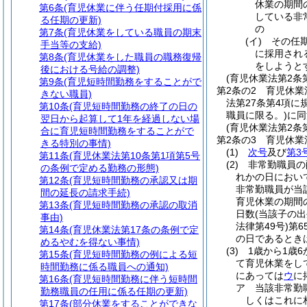
休業の期間
第6条
(育児休業に伴う任期付採用に係
している非
る任期の更新)
の
第7条
(育児休業をしている職員の期末
(イ)
その任
手当等の支給)
に採用され
第8条
(育児休業をした職員の職務復帰
をしようと
後における号給の調整)
(育児休業法第2条
第9条
(育児短時間勤務をすることがで
第2条の2
育児休業
きない職員)
法第27条第4項
第10条
(育児短時間勤務の終了の日の
職員に限る。)
に同
翌日から起算して1年を経過しない場
(育児休業法第2条
合に育児短時間勤務をすることがで
第2条の3
育児休業
きる特別の事情)
(1)
次号
及び
第3
第11条
(育児休業法第10条第1項第5号
(2)
非常勤職員の
の条例で定める勤務の形態)
れかの日におい
第12条
(育児短時間勤務の承認又は期
非常勤職員が当
間の延長の請求手続)
育児休業の期間
第13条
(育児短時間勤務の承認の取消
日数
(当該子の
事由)
法律第49号)
第
第14条
(育児休業法第17条の条例で定
の日であるとき
めるやむを得ない事情)
(3)
1歳から1歳
第15条
(育児短時間勤務の例による短
て育児休業をし
時間勤務に係る職員への通知)
にあっては
ウ
に
第16条
(育児短時間勤務に伴う短時間
ア
当該非常勤
勤務職員の任用に係る任期の更新)
しくはこれに
第17条
(部分休業をすることができな