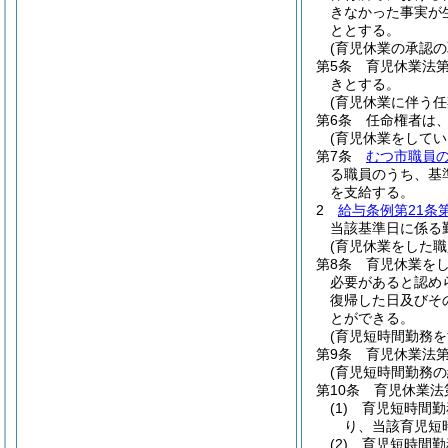
きなかった事実が
ととする。
(育児休業の承認の
第5条
育児休業法
きとする。
(育児休業に伴う
第6条
任命権者は
(育児休業をして
第7条
むつ市職員
る職員のうち、基
を支給する。
2
給与条例第21条
当該基準日に係る
(育児休業をした
第8条
育児休業を
必要があると認め
復帰した日及びそ
とができる。
(育児短時間勤務
第9条
育児休業法第
(育児短時間勤務
第10条
育児休業法
(1)
育児短時間勤
り、当該育児短
(2)
育児短時間勤