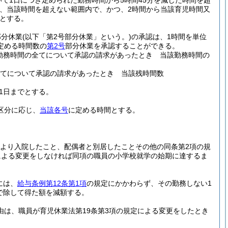
て1日につき定められた勤務時間から5時間45分を減じた時間を超
は、当該時間を超えない範囲内で、かつ、2時間から当該育児時間又
とする。
部分休業
(以下「第2号部分休業」という。)
の承認は、1時間を単位
定める時間数の
第2号
部分休業を承認することができる。
勤務時間の全てについて承認の請求があったとき 当該勤務時間の
全てについて承認の請求があったとき 当該残時間数
31日までとする。
区分に応じ、
当該各号
に定める時間とする。
により入院したこと、配偶者と別居したことその他の同条第2項の規
による変更をしなければ同項の職員の小学校就学の始期に達するま
には、
給与条例第12条第1項
の規定にかかわらず、その勤務しない1
で除して得た額を減額する。
由は、職員が育児休業法第19条第3項の規定による変更をしたとき