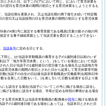
末日とされた日。以下この
(ア)
において同じ。)
において育児休業を
日の翌日を育児休業の期間の初日とする育児休業をしようとするも
て、当該任期を更新され、又は当該任期の満了後引き続いて特定職
日の翌日又は当該採用の日を育児休業の期間の初日とする育児休業
第6条の4第1号に規定する養育里親である職員
(児童の親その他の同
号に規定する養子縁組里親として当該児童を委託することができない
、
当該各号
に定める日とする。
下同じ。)
が当該非常勤職員の養育する子の1歳到達日以前のいず
業
(以下「地方等育児休業」という。)
をしている場合において当該
とされた日が当該子の1歳到達日の翌日後である場合又は当該地方等
当該育児休業の期間の初日とされた日から起算して育児休業等可能
日数
(当該子の出生の日以後当該非常勤職員が労働基準法
(昭和22年
数を合算した日数をいう。)
を差し引いた日数を経過する日より後
れにも該当する場合
(当該子についてこの号に掲げる場合に該当し
に掲げる場合に該当する場合、市長が定める特別の事情がある場合
てする育児休業又は当該非常勤職員の配偶者が
同号
に掲げる場合若
当該子の1歳到達日後である場合にあっては、当該末日とされた日