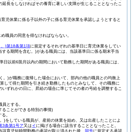
の延長をしなければその養育に著しい支障が生じることとなったこ
該育児休業に係る子以外の子に係る育児休業を承認しようとすると
じめ職員の同意を得なければならない。
。)
第18条第1項
に規定するそれぞれの基準日に育児休業をしてい
当する期間を含む。)
がある職員には、当該基準日に係る期末手当
準日以前6箇月以内の期間において勤務した期間がある職員には、
く。)
が職務に復帰した場合において、部内の他の職員との均衡上
り換算して得た期間を引き続き勤務したものとみなして、その職務に
のいずれかの日に、昇給の場合に準じてその者の号給を調整するこ
職員とする。
することができる特別の事情)
する。
。)
をしている職員が、産前の休業を始め、又は出産したことによ
第3条第1号ア
又は
イ
に掲げる場合に該当することとなったこと。
当該育児短時間勤務の承認が取り消された後、
同号
に規定する承認