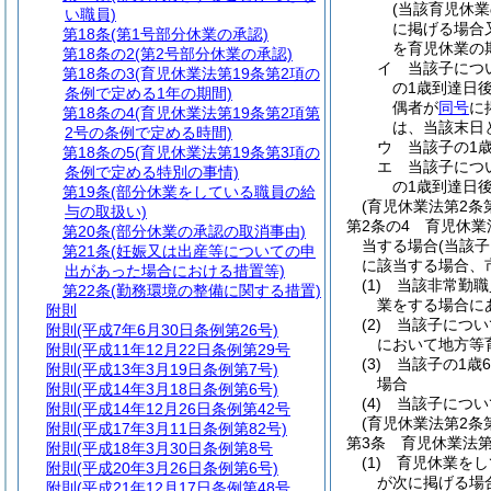
(当該育児休
い職員)
に掲げる場合
第18条
(第1号部分休業の承認)
を育児休業の
第18条の2
(第2号部分休業の承認)
イ
当該子につ
第18条の3
(育児休業法第19条第2項の
の1歳到達日
条例で定める1年の期間)
偶者が
同号
に
第18条の4
(育児休業法第19条第2項第
は、当該末日
2号の条例で定める時間)
ウ
当該子の1
第18条の5
(育児休業法第19条第3項の
エ
当該子につ
条例で定める特別の事情)
の1歳到達日
第19条
(部分休業をしている職員の給
(育児休業法第2条
与の取扱い)
第2条の4
育児休業
第20条
(部分休業の承認の取消事由)
当する場合
(当該
第21条
(妊娠又は出産等についての申
に該当する場合、
出があった場合における措置等)
(1)
当該非常勤職
第22条
(勤務環境の整備に関する措置)
業をする場合に
附則
(2)
当該子につい
附則
(平成7年6月30日条例第26号)
において地方等
附則
(平成11年12月22日条例第29号
(3)
当該子の1歳
附則
(平成13年3月19日条例第7号)
場合
附則
(平成14年3月18日条例第6号)
(4)
当該子につい
附則
(平成14年12月26日条例第42号
(育児休業法第2条
附則
(平成17年3月11日条例第82号)
第3条
育児休業法
附則
(平成18年3月30日条例第8号
(1)
育児休業をし
附則
(平成20年3月26日条例第6号)
が次に掲げる場
附則
(平成21年12月17日条例第48号