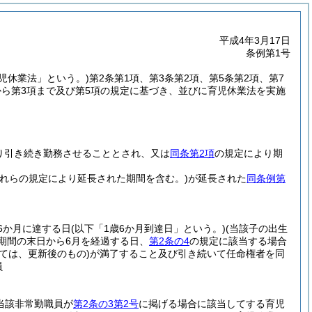
平成4年3月17日
条例第1号
育児休業法」という。)
第2条第1項、第3条第2項、第5条第2項、第7
1項から第3項まで及び第5項の規定に基づき、並びに育児休業法を実施
り引き続き勤務させることとされ、又は
同条第2項
の規定により期
これらの規定により延長された期間を含む。)
が延長された
同条例第
6か月に達する日
(以下「1歳6か月到達日」という。)
(当該子の出生
期間の末日から6月を経過する日、
第2条の4
の規定に該当する場合
ては、更新後のもの)
が満了すること及び引き続いて任命権者を同
員
当該非常勤職員が
第2条の3第2号
に掲げる場合に該当してする育児