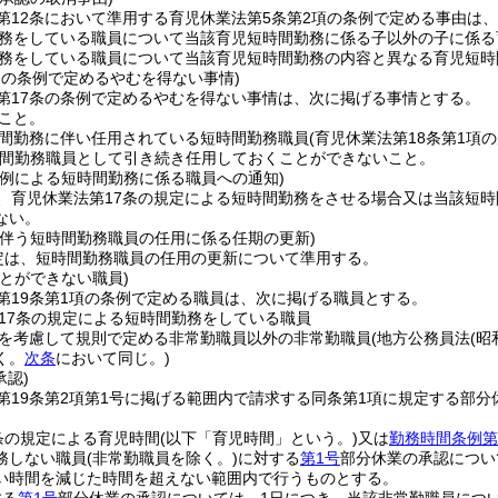
第12条において準用する育児休業法第5条第2項の条例で定める事由は
務をしている職員について当該育児短時間勤務に係る子以外の子に係る
務をしている職員について当該育児短時間勤務の内容と異なる育児短時
条の条例で定めるやむを得ない事情)
第17条の条例で定めるやむを得ない事情は、次に掲げる事情とする。
こと。
間勤務に伴い任用されている短時間勤務職員
(育児休業法第18条第1
間勤務職員として引き続き任用しておくことができないこと。
の例による短時間勤務に係る職員への通知)
、育児休業法第17条の規定による短時間勤務をさせる場合又は当該短
ない。
に伴う短時間勤務職員の任用に係る任期の更新)
定は、短時間勤務職員の任用の更新について準用する。
とができない職員)
第19条第1項の条例で定める職員は、次に掲げる職員とする。
17条の規定による短時間勤務をしている職員
を考慮して規則で定める非常勤職員以外の非常勤職員
(地方公務員法
(昭
く。
次条
において同じ。)
承認)
第19条第2項第1号に掲げる範囲内で請求する同条第1項に規定する部分
。
条の規定による育児時間
(以下「育児時間」という。)
又は
勤務時間条例第
務しない職員
(非常勤職員を除く。)
に対する
第1号
部分休業の承認につい
い時間を減じた時間を超えない範囲内で行うものとする。