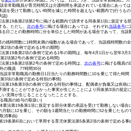
する
第1号
部分休業の承認については、1日につき、当該非常勤職員につい
当該非常勤職員が育児時間又は介護時間を承認されている場合にあって
承認を受けて勤務しない時間を減じた時間を超えない範囲内で)
行うもの
承認)
業法第19条第2項第2号に掲げる範囲内で請求する同条第1項に規定する
する。
ただし、
次の各号
に掲げる場合にあっては、それぞれ
当該各号
に
係る日ごとの勤務時間に分を単位とした時間がある場合であって、当該
業の残時間数に1時間未満の端数がある場合であって、当該残時間数の
条第2項の条例で定める1年の期間)
法第19条第2項の条例で定める1年の期間は、毎年4月1日から翌年3月
条第2項第2号の条例で定める時間)
業法第19条第2項第2号の条例で定める時間は、
次の各号
に掲げる職員の
外の職員 77時間30分
当該非常勤職員の勤務日1日当たりの勤務時間数に10を乗じて得た時間
条第3項の条例で定める特別の事情)
業法第19条第3項の条例で定める特別の事情は、配偶者が負傷又は疾病
予測することができなかった事実が生じたことにより同条第3項の規定
しい支障が生じることとなったこととする。
る職員の給与の取扱い)
休業法第19条第1項に規定する部分休業の承認を受けて勤務しない場合
の月額に12を乗じ、その額を1週間当たりの勤務時間に52を乗じたもの
取消事由)
第19条第6項において準用する育児休業法第5条第2項の条例で定める事