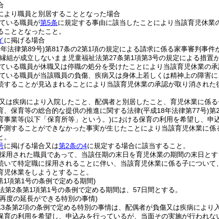
合
により職員と別居することとなった場合
ている職員が
第5条
に規定する事由に該当したことにより当該育児休業
ることとなったこと。
イ
に掲げる場合
9年法律第89号)
第817条の2第1項の規定による請求に係る家事審判事件
縁組が成立しないまま児童福祉法第27条第1項第3号の規定による措置
ている職員が休職又は停職の処分を受けたことにより当該育児休業の承
ている職員が当該職員の負傷、疾病又は身体上若しくは精神上の障害に
続することが見込まれることにより当該育児休業の承認が取り消された
又は疾病により入院したこと、配偶者と別居したこと、育児休業に係る
育、保育等の総合的な提供の推進に関する法律
(平成18年法律第77号)
第
育事業等
(以下「保育所等」という。)
における保育の利用を希望し、申
予測することができなかった事実が生じたことにより当該育児休業に係
と。
号
に掲げる場合又は
第2条の4
に規定する場合に該当すること。
採用された職員であって、当該任期の末日を育児休業の期間の末日とす
続いて特定職に採用されることに伴い、当該育児休業に係る子について
育児休業をしようとすること。
第1項第1号の条例で定める期間)
法第2条第1項第1号の条例で定める期間は、57日間とする。
の再度の延長ができる特別の事情)
第3条第2項の条例で定める特別の事情は、配偶者が負傷又は疾病により
保育の利用を希望し、申込みを行っているが、当面その実施が行われな