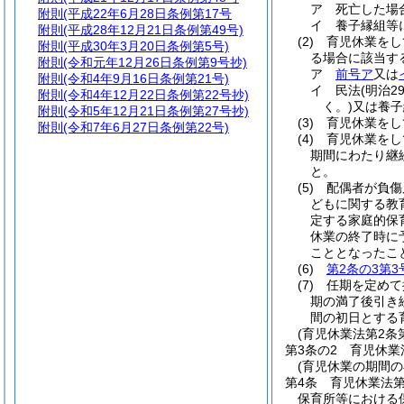
ア
死亡した場
附則
(平成22年6月28日条例第17号
イ
養子縁組等
附則
(平成28年12月21日条例第49号)
(2)
育児休業をし
附則
(平成30年3月20日条例第5号)
る場合に該当す
附則
(令和元年12月26日条例第9号抄)
ア
前号ア
又は
附則
(令和4年9月16日条例第21号)
イ
民法
(明治2
附則
(令和4年12月22日条例第22号抄)
く。)
又は養子
附則
(令和5年12月21日条例第27号抄)
(3)
育児休業をし
附則
(令和7年6月27日条例第22号)
(4)
育児休業をし
期間にわたり継
と。
(5)
配偶者が負傷
どもに関する教
定する家庭的保
休業の終了時に
こととなったこ
(6)
第2条の3第3
(7)
任期を定めて
期の満了後引き
間の初日とする
(育児休業法第2条
第3条の2
育児休業
(育児休業の期間
第4条
育児休業法
保育所等における