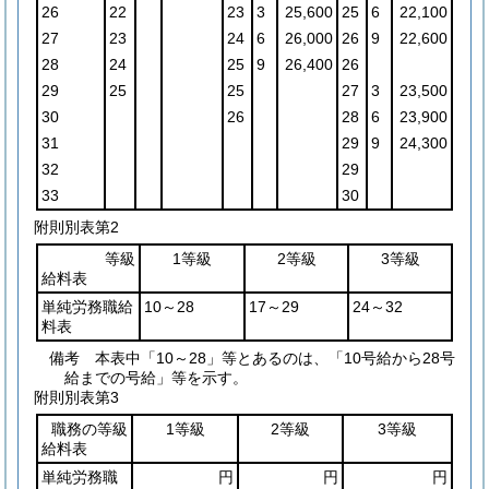
26
22
23
3
25,600
25
6
22,100
27
23
24
6
26,000
26
9
22,600
28
24
25
9
26,400
26
29
25
25
27
3
23,500
30
26
28
6
23,900
31
29
9
24,300
32
29
33
30
附則別表第2
等級
1等級
2等級
3等級
給料表
単純労務職給
10～28
17～29
24～32
料表
備考 本表中「10～28」等とあるのは、「10号給から28号
給までの号給」等を示す。
附則別表第3
職務の等級
1等級
2等級
3等級
給料表
単純労務職
円
円
円