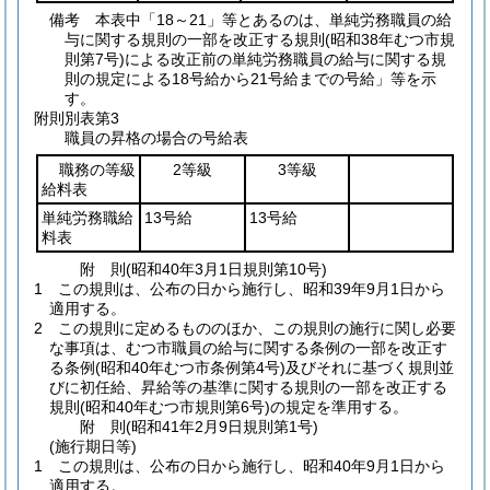
備考 本表中「18～21」等とあるのは、単純労務職員の給
与に関する規則の一部を改正する規則(昭和38年むつ市規
則第7号)による改正前の単純労務職員の給与に関する規
則の規定による18号給から21号給までの号給」等を示
す。
附則別表第3
職員の昇格の場合の号給表
職務の等級
2等級
3等級
給料表
単純労務職給
13号給
13号給
料表
附
則
(昭和40年3月1日
規則第10号)
1
この規則は、公布の日から施行し、昭和39年9月1日から
適用する。
2
この規則に定めるもののほか、この規則の施行に関し必要
な事項は、むつ市職員の給与に関する条例の一部を改正す
る条例
(昭和40年むつ市条例第4号)
及びそれに基づく規則並
びに初任給、昇給等の基準に関する規則の一部を改正する
規則
(昭和40年むつ市規則第6号)
の規定を準用する。
附
則
(昭和41年2月9日
規則第1号)
(施行期日等)
1
この規則は、公布の日から施行し、昭和40年9月1日から
適用する。