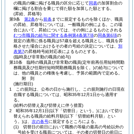
の職員の欄に掲げる職員の区分に応じて
同表
の加算割合の
欄に掲げる割合を乗じて得た額を加算した額とする。
(昇給、昇格等)
第9条
第2条
から
前条
までに規定するものを除くほか、職員
の昇給、昇格等については、一般職員の例による。
この場
合において、昇給については、その例によるものとされる
むつ市職員の給与に関する条例第4条第7項
の
同条第6項
の
規定の適用に係る職員は57歳を超える職員とし、職員を昇
格させた場合におけるその者の号給の決定については、
別
表第7
の昇格時号給対応表によるものとする。
(臨時及び非常勤の職員の給与)
第10条
臨時の職員及び非常勤の職員
(定年前再任用短時間勤
務職員及び任期付短時間勤務職員を除く。)
の給与について
は、他の職員との権衡を考慮し、予算の範囲内で定める。
附
則
(施行期日)
1
この規則は、公布の日から施行し、この規則施行の日現在
在職する職員については、昭和35年12月1日から適用す
る。
(給料の切替え及び切替えに伴う措置)
2
昭和35年12月1日
(以下「切替日」という。)
において切り
替えられる職員の給料月額
(以下「切替給料月額」とい
う。)
は、
次の各号
に規定するところによる。
(1)
切替日の前日において職務の等級の最高の号給以外の
号給を受ける職員については、その者の切替日の前日に