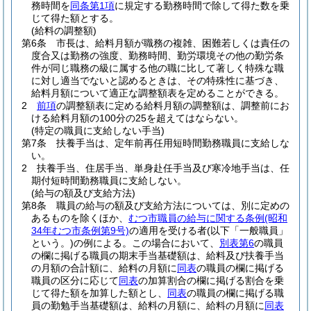
務時間を
同条第1項
に規定する勤務時間で除して得た数を乗
じて得た額とする。
(給料の調整額)
第6条
市長は、給料月額が職務の複雑、困難若しくは責任の
度合又は勤務の強度、勤務時間、勤労環境その他の勤労条
件が同じ職務の級に属する他の職に比して著しく特殊な職
に対し適当でないと認めるときは、その特殊性に基づき、
給料月額について適正な調整額表を定めることができる。
2
前項
の調整額表に定める給料月額の調整額は、調整前にお
ける給料月額の100分の25を超えてはならない。
(特定の職員に支給しない手当)
第7条
扶養手当は、定年前再任用短時間勤務職員に支給しな
い。
2
扶養手当、住居手当、単身赴任手当及び寒冷地手当は、任
期付短時間勤務職員に支給しない。
(給与の額及び支給方法)
第8条
職員の給与の額及び支給方法については、別に定めの
あるものを除くほか、
むつ市職員の給与に関する条例
(昭和
34年むつ市条例第9号)
の適用を受ける者
(以下「一般職員」
という。)
の例による。
この場合において、
別表第6
の職員
の欄に掲げる職員の期末手当基礎額は、給料及び扶養手当
の月額の合計額に、給料の月額に
同表
の職員の欄に掲げる
職員の区分に応じて
同表
の加算割合の欄に掲げる割合を乗
じて得た額を加算した額とし、
同表
の職員の欄に掲げる職
員の勤勉手当基礎額は、給料の月額に、給料の月額に
同表