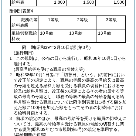
給料表
1,800
1,500
1,500
附則別表第4
職務の等
1等級
2等級
3等級
給料表級
単純労務職給
10号給
13号給
13号給
料表
附
則
(昭和39年2月10日
規則第3号)
(施行期日)
1
この規則は、公布の日から施行し、昭和38年10月1日から
適用する。
(最高号給等を受ける職員の切替え等)
2
昭和38年10月1日
(以下「切替日」という。)
の前日におい
て改正前の規定により、職務の等級の最高の号給又は最高
の号給を超える給料月額を受ける職員の切替日における号
給又は給料月額は、改正後の規定によるその者の属する等
級の最高の号給とし、職務の等級の最高の号給を超える給
料月額を受ける職員については附則別表第1に掲げる額を加
えた額に100円を加えた額をもってその者の切替日におけ
る給料月額とする。
3
前項の規定のほか、最高の号給等を受ける職員の切替えに
ついては、最高の号給等を受ける職員の号給の切替えに関
する規則
(昭和39年むつ市規則第5号)
の規定を準用する。
(昇給期間の短縮)