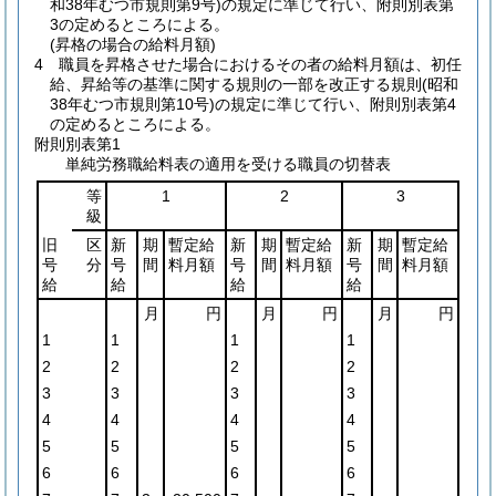
和38年むつ市規則第9号)
の規定に準じて行い、附則別表第
3の定めるところによる。
(昇格の場合の給料月額)
4
職員を昇格させた場合におけるその者の給料月額は、初任
給、昇給等の基準に関する規則の一部を改正する規則
(昭和
38年むつ市規則第10号)
の規定に準じて行い、附則別表第4
の定めるところによる。
附則別表第1
単純労務職給料表の適用を受ける職員の切替表
等
1
2
3
級
旧
区
新
期
暫定給
新
期
暫定給
新
期
暫定給
号
分
号
間
料月額
号
間
料月額
号
間
料月額
給
給
給
給
月
円
月
円
月
円
1
1
1
1
2
2
2
2
3
3
3
3
4
4
4
4
5
5
5
5
6
6
6
6