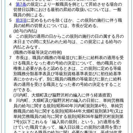
4
第7条
の規定により一般職員を例として昇給させる場合の
切替日以降における最初の昇給の取扱いについては、一般
職員の例による。
5
前3項
に定めるものを除くほか、この規則の施行に伴う職
員の給料の切替えについては、市長が定める。
(給与の内払)
6
この規則の適用の日からこの規則の施行の日の属する月の
末日までの間に支払われた給与は、この規定による給与の
内払とみなす。
(職務の等級等決定の特例)
7
市長は、職員の職務の等級並びに新たに給料表の適用を受
ける職員となった者の号給の決定について、他の職員との
権衡上必要があると認めるときは、この規則に定める等級
別職務分類基準表及び等級別資格基準表並びに初任給基準
表にかかわらず、別に職員の職務の等級並びに新たに給料
表の適用を受ける職員となった者の号給の決定をすること
ができる。
(川内町、大畑町及び脇野沢村の編入に伴う経過措置)
8
川内町、大畑町及び脇野沢村の編入の日前に、単純労務職
員の給与に関する規則
(昭和40年川内町規則第4号)
、単純労
務職員の給与に関する規則
(昭和44年大畑町規則第3号)
又は
単純労務職員の給与に関する規則
(昭和36年脇野沢村規則第
7号)
(以下これらを「編入前の規則」という。)
の適用を受
けていた職員であって、編入日以後この規則の適用を受け
ることとなる職員の給与に関し必要な事項は、平成16年度