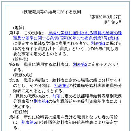
○技能職員等の給与に関する規則
昭和36年3月27日
規則第5号
(趣旨)
第1条
この規則は、
単純な労務に雇用される職員の給与の種
類及び基準に関する条例
(昭和36年むつ市条例第7号)
第1条
に規定する単純な労務に雇用される者で、
別表第1
に掲げる
職名を有する職員
(以下「職員」という。)
の給与に関し必
要な事項を定めるものとする。
(給料表)
第2条
職員に適用する給料表は、
別表第2
に定めるとおりと
する。
(職務の級)
第3条
職員の職務は、給料表に定める職務の級に分類するも
のとし、その分類は、
別表第3
の技能職等給料表級別職務分
類表に定めるとおりとする。
2
職員の職務の級は、
前項
に定める技能職等給料表級別職務
分類表及び
別表第4
の技能職等給料表級別資格基準表により
決定する。
(初任給)
第4条
新たに給料表の適用を受ける職員となった者の号給
は、
別表第5
の技能職等給料表初任給基準表により決定す
る。