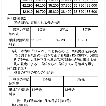
42,290
46,100
35,200
37,800
32,780
35,000
42,910
46,700
35,820
38,400
33,390
35,600
附則別表第2
昇給期間の短縮される号給の表
職務の等級
1等級
2等級
3等級
給料表
単純労務職給
11～21
18～28
25～31
料表
備考 本表中「11～21」等とあるのは、単純労務職員の給
与に関する規則の一部を改正する規則(昭和38年むつ市規
則第7号)による改正前の単純労務職員の給与に関する規
則の規定による11号給から21号給までの号給等を示す。
附則別表第3
職員の昇格の場合の号給表
職務の等級
2等級
3等級
給料表
単純労務職給
14号給
13号給
料表
附
則
(昭和42年1月20日
規則第1号)
(施行期日等)