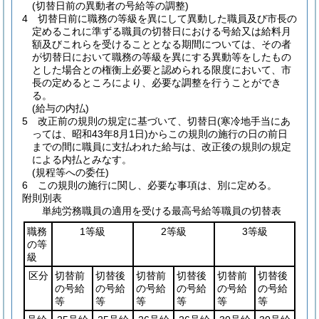
(切替日前の異動者の号給等の調整)
4
切替日前に職務の等級を異にして異動した職員及び市長の
定めるこれに準ずる職員の切替日における号給又は給料月
額及びこれらを受けることとなる期間については、その者
が切替日において職務の等級を異にする異動等をしたもの
とした場合との権衡上必要と認められる限度において、市
長の定めるところにより、必要な調整を行うことができ
る。
(給与の内払)
5
改正前の規則の規定に基づいて、切替日
(寒冷地手当にあ
っては、昭和43年8月1日)
からこの規則の施行の日の前日
までの間に職員に支払われた給与は、改正後の規則の規定
による内払とみなす。
(規程等への委任)
6
この規則の施行に関し、必要な事項は、別に定める。
附則別表
単純労務職員の適用を受ける最高号給等職員の切替表
職務
1等級
2等級
3等級
の等
級
区分
切替前
切替後
切替前
切替後
切替前
切替後
の号給
の号給
の号給
の号給
の号給
の号給
等
等
等
等
等
等