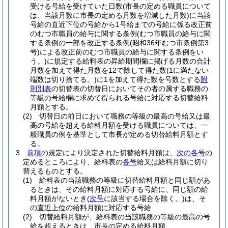
受ける号給を受けていた日数
(市長の定める職員について
は、当該月数に市長の定める月数を増減した月数)
に当該
号給の直近下位の号給から1号給までの号給に係る改正前
のむつ市職員の給与に関する条例
(むつ市職員の給与に関
する条例の一部を改正する条例
(昭和36年むつ市条例第3
号)
による改正前のむつ市職員の給与に関する条例をい
う。)
に規定する給料表の昇給期間欄に掲げる月数の合計
月数を加えて得た月数を12で除して得た数
(1に満たない
端数は切り捨てる。)
に1を加えて得た数を号数とする
附
則別表
の切替表の切替日においてその者の属する職務の
等級の号給欄に求めて得られる号給に対応する切替給料
月額とする。
(2)
切替日の前日において職務の等級の最高の号給又は最
高の号給を超える給料月額を受ける職員については、一
般職員の例を基準として市長が定める切替給料月額とす
る。
3
前項
の規定により決定された切替給料月額は、
次の各号
の
定めるところにより、給料表の
各号
給又は給料月額に切り
替えるものとする。
(1)
給料表の当該職務の等級に切替給料月額と同じ額があ
るときは、その給料月額に対応する号給に、同じ額の給
料月額がないとき
(
次号
に該当する場合を除く。)
は、そ
の直近上位の給料月額に対応する号給
(2)
切替給料月額が、給料表の当該職務の等級の最高の号
給を超えるときは、市長の定める給料月額