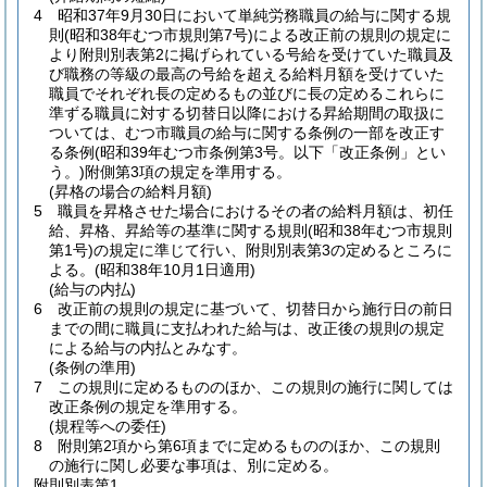
4
昭和37年9月30日において単純労務職員の給与に関する規
則
(昭和38年むつ市規則第7号)
による改正前の規則の規定に
より附則別表第2に掲げられている号給を受けていた職員及
び職務の等級の最高の号給を超える給料月額を受けていた
職員でそれぞれ長の定めるもの並びに長の定めるこれらに
準ずる職員に対する切替日以降における昇給期間の取扱に
ついては、むつ市職員の給与に関する条例の一部を改正す
る条例
(昭和39年むつ市条例第3号。以下「改正条例」とい
う。)
附側第3項の規定を準用する。
(昇格の場合の給料月額)
5
職員を昇格させた場合におけるその者の給料月額は、初任
給、昇格、昇給等の基準に関する規則
(昭和38年むつ市規則
第1号)
の規定に準じて行い、附則別表第3の定めるところに
よる。
(昭和38年10月1日適用)
(給与の内払)
6
改正前の規則の規定に基づいて、切替日から施行日の前日
までの間に職員に支払われた給与は、改正後の規則の規定
による給与の内払とみなす。
(条例の準用)
7
この規則に定めるもののほか、この規則の施行に関しては
改正条例の規定を準用する。
(規程等への委任)
8
附則第2項から第6項までに定めるもののほか、この規則
の施行に関し必要な事項は、別に定める。
附則別表第1