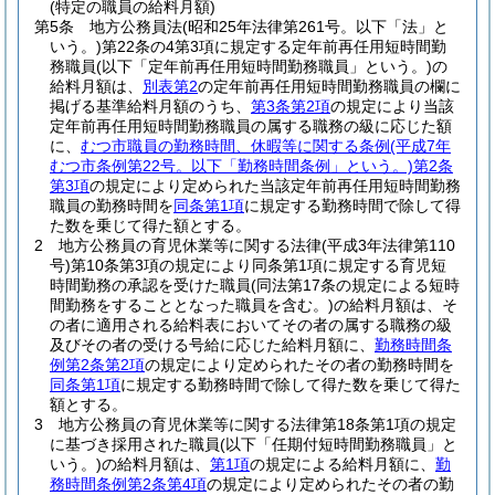
(特定の職員の給料月額)
第5条
地方公務員法
(昭和25年法律第261号。以下「法」と
いう。)
第22条の4第3項に規定する定年前再任用短時間勤
務職員
(以下「定年前再任用短時間勤務職員」という。)
の
給料月額は、
別表第2
の定年前再任用短時間勤務職員の欄に
掲げる基準給料月額のうち、
第3条第2項
の規定により当該
定年前再任用短時間勤務職員の属する職務の級に応じた額
に、
むつ市職員の勤務時間、休暇等に関する条例
(平成7年
むつ市条例第22号。以下「勤務時間条例」という。)
第2条
第3項
の規定により定められた当該定年前再任用短時間勤務
職員の勤務時間を
同条第1項
に規定する勤務時間で除して得
た数を乗じて得た額とする。
2
地方公務員の育児休業等に関する法律
(平成3年法律第110
号)
第10条第3項の規定により同条第1項に規定する育児短
時間勤務の承認を受けた職員
(同法第17条の規定による短時
間勤務をすることとなった職員を含む。)
の給料月額は、そ
の者に適用される給料表においてその者の属する職務の級
及びその者の受ける号給に応じた給料月額に、
勤務時間条
例第2条第2項
の規定により定められたその者の勤務時間を
同条第1項
に規定する勤務時間で除して得た数を乗じて得た
額とする。
3
地方公務員の育児休業等に関する法律第18条第1項の規定
に基づき採用された職員
(以下「任期付短時間勤務職員」と
いう。)
の給料月額は、
第1項
の規定による給料月額に、
勤
務時間条例第2条第4項
の規定により定められたその者の勤