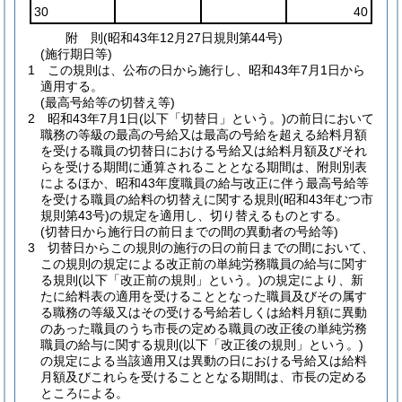
30
40
附
則
(昭和43年12月27日
規則第44号)
(施行期日等)
1
この規則は、公布の日から施行し、昭和43年7月1日から
適用する。
(最高号給等の切替え等)
2
昭和43年7月1日
(以下「切替日」という。)
の前日において
職務の等級の最高の号給又は最高の号給を超える給料月額
を受ける職員の切替日における号給又は給料月額及びそれ
らを受ける期間に通算されることとなる期間は、附則別表
によるほか、昭和43年度職員の給与改正に伴う最高号給等
を受ける職員の給料の切替えに関する規則
(昭和43年むつ市
規則第43号)
の規定を適用し、切り替えるものとする。
(切替日から施行日の前日までの間の異動者の号給等)
3
切替日からこの規則の施行の日の前日までの間において、
この規則の規定による改正前の単純労務職員の給与に関す
る規則
(以下「改正前の規則」という。)
の規定により、新
たに給料表の適用を受けることとなった職員及びその属す
る職務の等級又はその受ける号給若しくは給料月額に異動
のあった職員のうち市長の定める職員の改正後の単純労務
職員の給与に関する規則
(以下「改正後の規則」という。)
の規定による当該適用又は異動の日における号給又は給料
月額及びこれらを受けることとなる期間は、市長の定める
ところによる。