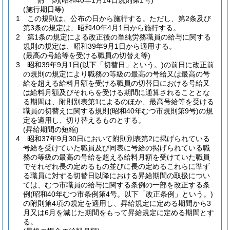
附
則
(昭和40年1月14日
規則第1号)
(施行期日等)
1
この規則は、公布の日から施行する。
ただし、第2条及び
第3条の規定は、昭和40年4月1日から施行する。
2
第1条の規定による改正後の単純労務職員の給与に関する
規則の規定は、昭和39年9月1日から適用する。
(最高の号給等を受ける職員の切替え等)
3
昭和39年9月1日
(以下「切替日」という。)
の前日に改正前
の規則の規定により職務の等級の最高の号給又は最高の号
給を超える給料月額を受ける職員の切替日における号給又
は給料月額及びそれらを受ける期間に通算されることとな
る期間は、附則別表第1によるのほか、最高号給等を受ける
職員の切替えに関する規則
(昭和40年むつ市規則第9号)
の規
定を適用し、切り替えるものとする。
(昇給期間の短縮)
4
昭和37年9月30日において附則別表第2に掲げられている
号給を受けていた職員及び同表に号給の掲げられている職
務の等級の最高の号給を超える給料月額を受けていた職員
でそれぞれ長の定めるもの並びに長の定めるこれらに準ず
る職員に対する切替日以降における昇給期間の取扱につい
ては、むつ市職員の給与に関する条例の一部を改正する条
例
(昭和40年むつ市条例第4号。以下「改正条例」という。)
の附則第4項の規定を適用し、昇給規定に定める期間から3
月又は6月を減じた期間をもって昇給規定に定める期間とす
る。