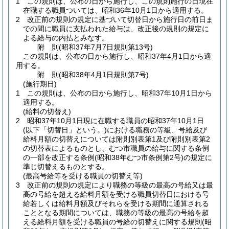
1
この規則は、公布の日から施行し、この規則施行の日現在
在職する職員ついては、昭和36年10月1日から適用する。
2
改正前の規則の規定に基づいて切替日から施行日の前日ま
での間に職員に支払われた給与は、改正後の規則の規定に
よる給与の内払とみなす。
附
則
(昭和37年7月7日
規則第13号)
この規則は、公布の日から施行し、昭和37年4月1日から適
用する。
附
則
(昭和38年4月1日
規則第7号)
(施行期日)
1
この規則は、公布の日から施行し、昭和37年10月1日から
適用する。
(給料の切替え)
2
昭和37年10月1日現に在職する職員の昭和37年10月1日
(以下「切替日」という。)
における職務の等級、号給及び
給料月額の切替えについては附則別表第1及び附則別表第2
の切替表によるものとし、むつ市職員の給与に関する条例
の一部を改正する条例
(昭和38年むつ市条例第2号)
の規定に
準じ切替えるものとする。
(最高号給等を受ける職員の切替え等)
3
改正前の規則の規定により職務の等級の最高の号給又は最
高の号給を超える給料月額を受ける職員切替日における号
給若しくは給料月額及びそれらを受ける期間に通算される
こととなる期間については、職務の等級の最高の号給を超
える給料月額を受ける職員の号給の切替えに関する規則
(昭