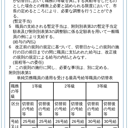
が切替日において職務の等級を異にする異動等をしたもの
とした場合との権衡上必要と認められる限度において、市
長の定めるところにより、必要な調整を行うことができ
る。
(暫定手当)
5
職員の支給される暫定手当は、附則別表第2の暫定手当定
額表及び附則別表第3の調整額に係る定額表を用いて一般職
員の例により支給する。
(給与の内払)
6
改正前の規則の規定に基づいて、切替日からこの規則の施
行の日の前日までの間に職員に支払われた給与は、改正後
の規則の規定による給与の内払とみなす。
(規程等への委任)
7
この規則の施行に関し、必要な事項は、別に定める。
附則別表第1
単純労務職員の適用を受ける最高号給等職員の切替表
職務
1等級
2等級
3等級
の等
級
区分
切替前
切替後
切替前
切替後
切替前
切替後
の号給
の号給
の号給
の号給
の号給
の号給
等
等
等
等
等
等
号給
25号給
25号給
26号給
26号給
30号給
30号給
又は