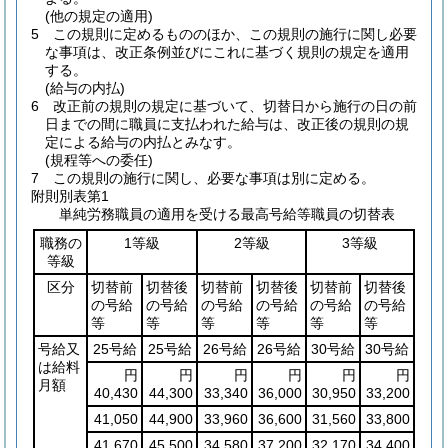
(他の規定の適用)
5
この規則に定めるもののほか、この規則の施行に関し必要
な事項は、改正条例並びにこれに基づく規則の規定を適用
する。
(給与の内払)
6
改正前の規則の規定に基づいて、切替日から施行の日の前
日までの間に職員に支払われた給与は、改正後の規則の規
定による給与の内払とみなす。
(規程等への委任)
7
この規則の施行に関し、必要な事項は別に定める。
附則別表第1
単純労務職員の適用を受ける最高号給等職員の切替表
職務の
1等級
2等級
3等級
等級
区分
切替前
切替後
切替前
切替後
切替前
切替後
の号給
の号給
の号給
の号給
の号給
の号給
等
等
等
等
等
等
号給又
25号給
25号給
26号給
26号給
30号給
30号給
は給料
円
円
円
円
円
円
月額
40,430
44,300
33,340
36,000
30,950
33,200
41,050
44,900
33,960
36,600
31,560
33,800
41,670
45,500
34,580
37,200
32,170
34,400