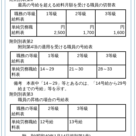
最高の号給を超える給料月額を受ける職員の切替表
職務の等級
1等級
2等級
3等級
給料表
単純労務職
円
円
円
給料表
2,500
1,700
1,600
附則別表第2
附則第4項の適用を受ける職員の号給表
職務の等級
1等級
2等級
3等級
給料表
単純労務職給
14～29
21～30
28～33
料表
備考 本表中「14～29」等とあるのは、「14号給から29号
給までの号給」等を示す。
附則別表第3
職員の昇格の場合の号給表
職務の等級
2等級
3等級
給料表
単純労務職給
12号給
13号給
料表