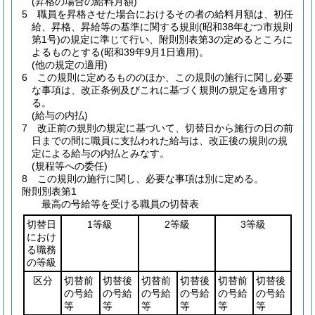
(昇格の場合の給料月額)
5
職員を昇格させた場合におけるその者の給料月額は、初任
給、昇格、昇給等の基準に関する規則
(昭和38年むつ市規則
第1号)
の規定に準じて行い、附則別表第3の定めるところに
よるものとする
(昭和39年9月1日適用)
。
(他の規定の適用)
6
この規則に定めるもののほか、この規則の施行に関し必要
な事項は、改正条例及びこれに基づく規則の規定を適用す
る。
(給与の内払)
7
改正前の規則の規定に基づいて、切替日から施行の日の前
日までの間に職員に支払われた給与は、改正後の規則の規
定による給与の内払とみなす。
(規程等への委任)
8
この規則の施行に関し、必要な事項は別に定める。
附則別表第1
最高の号給等を受ける職員の切替表
切替日
1等級
2等級
3等級
におけ
る職務
の等級
区分
切替前
切替後
切替前
切替後
切替前
切替後
の号給
の号給
の号給
の号給
の号給
の号給
等
等
等
等
等
等