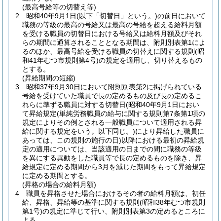
(最高号給等の切替え等)
2
昭和40年9月1日
(以下「切替日」という。)
の前日において
職務の等級の最高の号給又は最高の号給を超える給料月額
を受ける職員の切替日における号給又は給料月額及びそれ
らの期間に通算されることとなる期間は、附則別表第1によ
るのほか、最高号給を受ける職員の切替えに関する規則
(昭
和41年むつ市規則第4号)
の規定を適用し、切り替えるもの
とする。
(昇給期間の短縮)
3
昭和37年9月30日において附則別表第2に掲げられている
号給を受けていた職員で長の定めるもの及び長の定めるこ
れらに準ずる職員に対する切替日
(昭和40年9月1日におい
て昇給規定
(単純労務職員の給与に関する規則第7条第1項の
規定によりその例とされる一般職員について適用される昇
給に関する規定をいう。以下同じ。)
により昇給した職員に
あっては、この規則の施行の日)
以降における最初の昇給規
定の適用については、当該適用の日までの間に職務の等級
を異にする異動をした職員等で長の定めるものを除き、昇
給規定に定める期間から3月を減じた期間をもって昇給規定
に定める期間とする。
(昇格の場合の給料月額)
4
職員を昇格させた場合におけるその者の給料月額は、初任
給、昇格、昇給等の基準に関する規則
(昭和38年むつ市規則
第1号)
の規定に準じて行い、附則別表第3の定めるところに
よる。