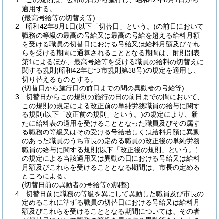
1
この規則は、公布の日から施行し、昭和42年8月1日から
適用する。
(最高号給等の切替え等)
2
昭和42年8月1日
(以下「切替日」という。)
の前日において
職務の等級の最高の号給又は最高の号給を超える給料月額
を受ける職員の切替日における号給又は給料月額及びそれ
らを受ける期間に通算されることとなる期間は、附則別表
第1によるほか、最高号給等を受ける職員の給料の切替えに
関する規則
(昭和42年むつ市規則第38号)
の規定を適用し、
切り替えるものとする。
(切替日から施行日の前日までの間の異動者の号給等)
3
切替日からこの規則の施行の日の前日までの間において、
この規則の規定による改正前の単純労務職員の給与に関す
る規則
(以下「改正前の規則」という。)
の規定により、新
たに給料表の適用を受けることとなった職員及びその属す
る職務の等級又はその受ける号給若しくは給料月額に異動
のあった職員のうち市長の定める職員の改正後の単純労務
職員の給与に関する規則
(以下「改正後の規則」という。)
の規定による当該適用又は異動の日における号給又は給料
月額及びこれらを受けることとなる期間は、市長の定める
ところによる。
(切替日前の異動者の号給等の調整)
4
切替日前に職務の等級を異にして異動した職員及び市長の
定めるこれに準ずる職員の切替日における号給又は給料月
額及びこれらを受けることとなる期間については、その者