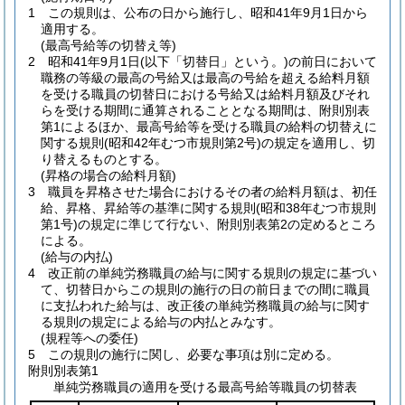
1
この規則は、公布の日から施行し、昭和41年9月1日から
適用する。
(最高号給等の切替え等)
2
昭和41年9月1日
(以下「切替日」という。)
の前日において
職務の等級の最高の号給又は最高の号給を超える給料月額
を受ける職員の切替日における号給又は給料月額及びそれ
らを受ける期間に通算されることとなる期間は、附則別表
第1によるほか、最高号給等を受ける職員の給料の切替えに
関する規則
(昭和42年むつ市規則第2号)
の規定を適用し、切
り替えるものとする。
(昇格の場合の給料月額)
3
職員を昇格させた場合におけるその者の給料月額は、初任
給、昇格、昇給等の基準に関する規則
(昭和38年むつ市規則
第1号)
の規定に準じて行ない、附則別表第2の定めるところ
による。
(給与の内払)
4
改正前の単純労務職員の給与に関する規則の規定に基づい
て、切替日からこの規則の施行の日の前日までの間に職員
に支払われた給与は、改正後の単純労務職員の給与に関す
る規則の規定による給与の内払とみなす。
(規程等への委任)
5
この規則の施行に関し、必要な事項は別に定める。
附則別表第1
単純労務職員の適用を受ける最高号給等職員の切替表