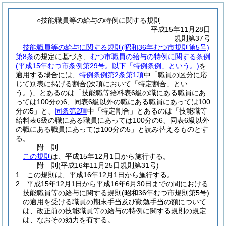
○技能職員等の給与の特例に関する規則
平成15年11月28日
規則第37号
技能職員等の給与に関する規則
(昭和36年むつ市規則第5号)
第8条
の規定に基づき、
むつ市職員の給与の特例に関する条例
(平成15年むつ市条例第29号。以下「特例条例」という。)
を
適用する場合には、
特例条例第2条第1項
中「職員の区分に応
じて別表に掲げる割合
(次項において「特定割合」とい
う。)
」とあるのは「技能職等給料表6級の職にある職員にあ
っては100分の6、同表6級以外の職にある職員にあっては100
分の5」と、
同条第2項
中「特定割合」とあるのは「技能職等
給料表6級の職にある職員にあっては100分の6、同表6級以外
の職にある職員にあっては100分の5」と読み替えるものとす
る。
附
則
この規則
は、平成15年12月1日から施行する。
附
則
(平成16年11月25日
規則第31号)
1
この規則は、平成16年12月1日から施行する。
2
平成15年12月1日から平成16年6月30日までの間における
技能職員等の給与に関する規則
(昭和36年むつ市規則第5号)
の適用を受ける職員の期末手当及び勤勉手当の額について
は、改正前の技能職員等の給与の特例に関する規則の規定
は、なおその効力を有する。