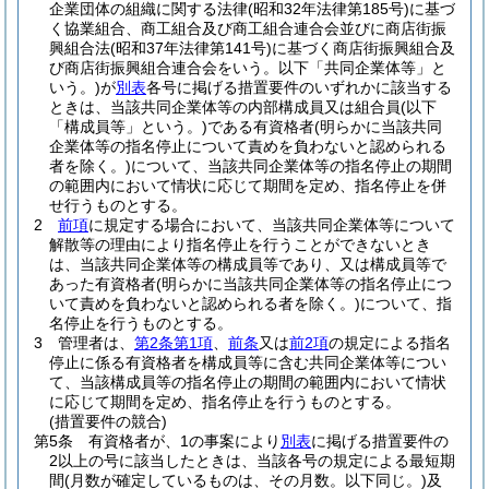
企業団体の組織に関する法律
(昭和32年法律第185号)
に基づ
く協業組合、商工組合及び商工組合連合会並びに商店街振
興組合法
(昭和37年法律第141号)
に基づく商店街振興組合及
び商店街振興組合連合会をいう。以下「共同企業体等」と
いう。)
が
別表
各号に掲げる措置要件のいずれかに該当する
ときは、当該共同企業体等の内部構成員又は組合員
(以下
「構成員等」という。)
である有資格者
(明らかに当該共同
企業体等の指名停止について責めを負わないと認められる
者を除く。)
について、当該共同企業体等の指名停止の期間
の範囲内において情状に応じて期間を定め、指名停止を併
せ行うものとする。
2
前項
に規定する場合において、当該共同企業体等について
解散等の理由により指名停止を行うことができないとき
は、当該共同企業体等の構成員等であり、又は構成員等で
あった有資格者
(明らかに当該共同企業体等の指名停止につ
いて責めを負わないと認められる者を除く。)
について、指
名停止を行うものとする。
3
管理者は、
第2条第1項
、
前条
又は
前2項
の規定による指名
停止に係る有資格者を構成員等に含む共同企業体等につい
て、当該構成員等の指名停止の期間の範囲内において情状
に応じて期間を定め、指名停止を行うものとする。
(措置要件の競合)
第5条
有資格者が、1の事案により
別表
に掲げる措置要件の
2以上の号に該当したときは、当該各号の規定による最短期
間
(月数が確定しているものは、その月数。以下同じ。)
及