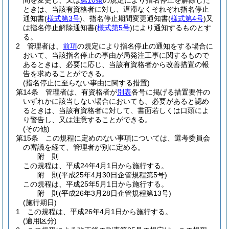
間を変更し、又は
第10条
の規定により指名停止を解除した
ときは、当該有資格者に対し、遅滞なくそれぞれ指名停止
通知書
(
様式第3号
)
、指名停止期間変更通知書
(
様式第4号
)
又
は指名停止解除通知書
(
様式第5号
)
により通知するものとす
る。
2
管理者は、
前項
の規定により指名停止の通知をする場合に
おいて、当該指名停止の事由が局発注工事に関するもので
あるときは、必要に応じ、当該有資格者から改善措置の報
告を求めることができる。
(指名停止に至らない事由に関する措置)
第14条
管理者は、有資格者が
別表
各号に掲げる措置要件の
いずれかに該当しない場合においても、必要があると認め
るときは、当該有資格者に対して、書面若しくは口頭によ
り警告し、又は注意することができる。
(その他)
第15条
この規程に定めのない事項については、選考委員会
の審議を経て、管理者が別に定める。
附
則
この規程は、平成24年4月1日から施行する。
附
則
(平成25年4月30日
企管規程第5号)
この規程は、平成25年5月1日から施行する。
附
則
(平成26年3月28日
企管規程第13号)
(施行期日)
1
この規程は、平成26年4月1日から施行する。
(適用区分)