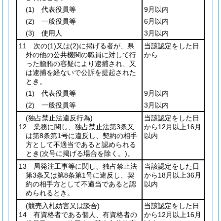
(1)
代表役員等
9月以内
(2)
一般役員等
6月以内
(3)
使用人
3月以内
11 次の
(1)
又は
(2)
に掲げる者が、県
当該認定をした日
外の他の公共機関の職員に対して行
から
った贈賄の容疑により逮捕され、又
は逮捕を経ないで公訴を提起された
とき。
(1)
代表役員等
9月以内
(2)
一般役員等
3月以内
(独占禁止法違反行為)
当該認定をした日
12 業務に関し、独占禁止法第3条又
から12月以上16月
は第8条第1号に違反し、契約の相手
以内
方として不適当であると認められる
とき
(次号に掲げる場合を除く。)
。
13 局発注工事等に関し、独占禁止法
当該認定をした日
第3条又は第8条第1号に違反し、契
から18月以上36月
約の相手方として不適当であると認
以内
められるとき。
(競売入札妨害又は談合)
当該認定をした日
14 有資格者である個人、有資格者の
から12月以上16月