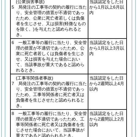
(公衆損害事故)
当該認定をした日
5 局発注の工事等の契約の履行に当た
から1月以上6月以
り、安全管理の措置が不適切であっ
内
たため、公衆に死亡者若しくは負傷
者を生じさせ、又は損害
(軽微なもの
を除く。)
を与えたと認められると
き。
6 一般工事等の履行に当たり、安全管
当該認定をした日
理の措置が不適切であったため、公
から1月以上3月以
衆に死亡者若しくは負傷者を生じさ
内
せ、又は損害を与えた場合におい
て、当該事故が重大であると認めら
れるとき。
(工事等関係者事故)
当該認定をした日
7 局発注の工事等の契約の履行に当た
から2週間以上4月
り、安全管理の措置が不適切であっ
以内
たため、工事等関係者に死亡者又は
負傷者を生じさせたと認められると
き。
8 一般工事等の履行に当たり、安全管
当該認定をした日
理の措置が不適切であったため、工
から2週間以上2月
事等関係者に死亡者又は負傷者を生
以内
じさせた場合において、当該事故が
重大であると認められるとき。