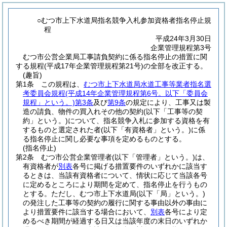
○むつ市上下水道局指名競争入札参加資格者指名停止規
程
平成24年3月30日
企業管理規程第3号
むつ市公営企業局工事請負契約に係る指名停止の措置に関
する規程(平成17年企業管理規程第21号)の全部を改正する。
(趣旨)
第1条
この規程は、
むつ市上下水道局水道工事等業者指名選
考委員会規程
(平成14年企業管理規程第6号。以下「委員会
規程」という。)
第3条
及び
第9条
の規定により、工事又は製
造の請負、物件の買入れその他の契約
(以下「工事等の契
約」という。)
について、指名競争入札に参加する資格を有
するものと選定された者
(以下「有資格者」という。)
に係
る指名停止に関し必要な事項を定めるものとする。
(指名停止)
第2条
むつ市公営企業管理者
(以下「管理者」という。)
は、
有資格者が
別表
各号に掲げる措置要件のいずれかに該当す
るときは、当該有資格者について、情状に応じて当該各号
に定めるところにより期間を定めて、指名停止を行うもの
とする。
ただし、むつ市上下水道局
(以下「局」という。)
の発注した工事等の契約の履行に関する事由以外の事由に
より措置要件に該当する場合において、
別表
各号により定
めるべき期間が経過する日又は当該年度の末日のいずれか