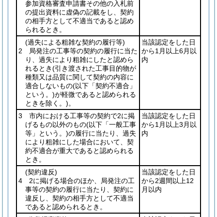
参加資格審査申請書その他の入札前
の提出資料に虚偽の記載をし、契約
の相手方として不適当であると認め
られるとき。
(過失による粗雑な契約の履行等)
当該認定をした日
2 局発注の工事等の契約の履行に当た
から1月以上6月以
り、過失により粗雑にしたと認めら
内
れるとき
(引き渡された工事目的物が
種類又は品質に関して契約の内容に
適合しないもの
(以下「契約不適合」
という。)
が軽微であると認められる
ときを除く。)
。
3 市内における工事等の契約で2に掲
当該認定をした日
げるもの以外のもの
(以下「一般工事
から1月以上3月以
等」という。)
の履行に当たり、過失
内
により粗雑にした場合において、契
約不適合が重大であると認められる
とき。
(契約違反)
当該認定をした日
4 2に掲げる場合のほか、局発注の工
から2週間以上12
事等の契約の履行に当たり、契約に
月以内
違反し、契約の相手方として不適当
であると認められるとき。