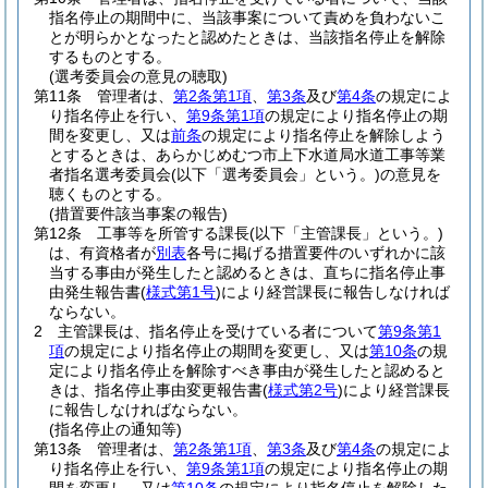
指名停止の期間中に、当該事案について責めを負わないこ
とが明らかとなったと認めたときは、当該指名停止を解除
するものとする。
(選考委員会の意見の聴取)
第11条
管理者は、
第2条第1項
、
第3条
及び
第4条
の規定によ
り指名停止を行い、
第9条第1項
の規定により指名停止の期
間を変更し、又は
前条
の規定により指名停止を解除しよう
とするときは、あらかじめむつ市上下水道局水道工事等業
者指名選考委員会
(以下「選考委員会」という。)
の意見を
聴くものとする。
(措置要件該当事案の報告)
第12条
工事等を所管する課長
(以下「主管課長」という。)
は、有資格者が
別表
各号に掲げる措置要件のいずれかに該
当する事由が発生したと認めるときは、直ちに指名停止事
由発生報告書
(
様式第1号
)
により経営課長に報告しなければ
ならない。
2
主管課長は、指名停止を受けている者について
第9条第1
項
の規定により指名停止の期間を変更し、又は
第10条
の規
定により指名停止を解除すべき事由が発生したと認めると
きは、指名停止事由変更報告書
(
様式第2号
)
により経営課長
に報告しなければならない。
(指名停止の通知等)
第13条
管理者は、
第2条第1項
、
第3条
及び
第4条
の規定によ
り指名停止を行い、
第9条第1項
の規定により指名停止の期