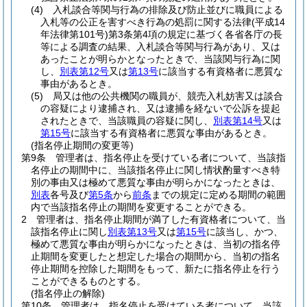
(4)
入札談合等関与行為の排除及び防止並びに職員による
入札等の公正を害すべき行為の処罰に関する法律
(平成14
年法律第101号)
第3条第4項の規定に基づく各省各庁の長
等による調査の結果、入札談合等関与行為があり、又は
あったことが明らかとなったときで、当該関与行為に関
し、
別表第12号
又は
第13号
に該当する有資格者に悪質な
事由があるとき。
(5)
局又は他の公共機関の職員が、競売入札妨害又は談合
の容疑により逮捕され、又は逮捕を経ないで公訴を提起
されたときで、当該職員の容疑に関し、
別表第14号
又は
第15号
に該当する有資格者に悪質な事由があるとき。
(指名停止期間の変更等)
第9条
管理者は、指名停止を受けている者について、当該指
名停止の期間中に、当該指名停止に関し情状酌量すべき特
別の事由又は極めて悪質な事由が明らかになったときは、
別表
各号及び
第5条
から
前条
までの規定に定める期間の範囲
内で当該指名停止の期間を変更することができる。
2
管理者は、指名停止期間が満了した有資格者について、当
該指名停止に関し
別表第13号
又は
第15号
に該当し、かつ、
極めて悪質な事由が明らかになったときは、当初の指名停
止期間を変更したと想定した場合の期間から、当初の指名
停止期間を控除した期間をもって、新たに指名停止を行う
ことができるものとする。
(指名停止の解除)
第10条
管理者は、指名停止を受けている者について、当該