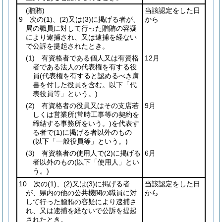
(贈賄)
当該認定をした日
9 次の
(1)
、
(2)
又は
(3)
に掲げる者が、
から
局の職員に対して行った贈賄の容疑
により逮捕され、又は逮捕を経ない
で公訴を提起されたとき。
(1)
有資格者である個人又は有資格
12月
者である法人の代表権を有する役
員
(代表権を有すると認めるべき肩
書を付した役員を含む。以下「代
表役員等」という。)
(2)
有資格者の役員又はその支店若
9月
しくは営業所
(常時工事等の契約を
締結する事務所をいう。)
を代表す
る者で
(1)
に掲げる者以外のもの
(以下「一般役員等」という。)
(3)
有資格者の使用人で
(2)
に掲げる
6月
者以外のもの
(以下「使用人」とい
う。)
10 次の
(1)
、
(2)
又は
(3)
に掲げる者
当該認定をした日
が、県内の他の公共機関の職員に対
から
して行った贈賄の容疑により逮捕さ
れ、又は逮捕を経ないで公訴を提起
されたとき。