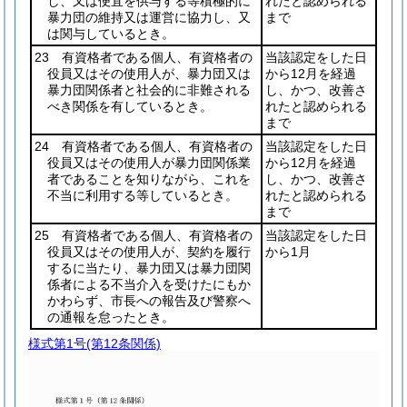
し、又は便宜を供与する等積極的に
れたと認められる
暴力団の維持又は運営に協力し、又
まで
は関与しているとき。
23 有資格者である個人、有資格者の
当該認定をした日
役員又はその使用人が、暴力団又は
から12月を経過
暴力団関係者と社会的に非難される
し、かつ、改善さ
べき関係を有しているとき。
れたと認められる
まで
24 有資格者である個人、有資格者の
当該認定をした日
役員又はその使用人が暴力団関係業
から12月を経過
者であることを知りながら、これを
し、かつ、改善さ
不当に利用する等しているとき。
れたと認められる
まで
25 有資格者である個人、有資格者の
当該認定をした日
役員又はその使用人が、契約を履行
から1月
するに当たり、暴力団又は暴力団関
係者による不当介入を受けたにもか
かわらず、市長への報告及び警察へ
の通報を怠ったとき。
様式第1号
(第12条関係)