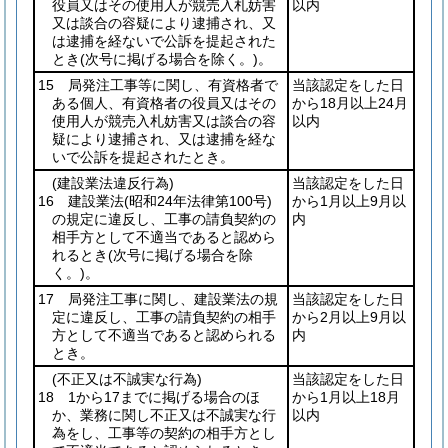
役員又はその使用人が競売入札妨害
以内
又は談合の容疑により逮捕され、又
は逮捕を経ないで公訴を提起された
とき
(次号に掲げる場合を除く。)
。
15 局発注工事等に関し、有資格者で
当該認定をした日
ある個人、有資格者の役員又はその
から18月以上24月
使用人が競売入札妨害又は談合の容
以内
疑により逮捕され、又は逮捕を経な
いで公訴を提起されたとき。
(建設業法違反行為)
当該認定をした日
16 建設業法
(昭和24年法律第100号)
から1月以上9月以
の規定に違反し、工事の請負契約の
内
相手方として不適当であると認めら
れるとき
(次号に掲げる場合を除
く。)
。
17 局発注工事に関し、建設業法の規
当該認定をした日
定に違反し、工事の請負契約の相手
から2月以上9月以
方として不適当であると認められる
内
とき。
(不正又は不誠実な行為)
当該認定をした日
18 1から17までに掲げる場合のほ
から1月以上18月
か、業務に関し不正又は不誠実な行
以内
為をし、工事等の契約の相手方とし