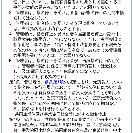
遅い日までの間に、当該有資格者を対象として指名する工
事等の契約の見込みがないときは、この限りでない。
2
管理者は、指名停止を受けた者を当該指名停止の期間中指
名してはならない。
3
管理者は、指名停止を受けた者を現に指名しているとき
は、当該指名を取り消すものとする。
4
管理者は、指名停止を受けた者を当該指名停止の期間中、
随意契約の相手方としてはならない。
ただし、災害復旧に
係る応急工事の場合、特許・特殊工法を必要とする場合そ
の他のやむを得ない理由がある場合で、あらかじめ管理者
の承認を受けたときは、この限りでない。
5
管理者は、指名停止を受けた者が、当該指名停止の期間
中、管理者の契約に係る工事等の下請負若しくは受託を
し、又は保証人になることを認めてはならない。
(下請負人に対する指名停止)
第3条
管理者は、
前条第1項
の規定により、元請負人につい
て指名停止を行う場合において、当該指名停止について責
めを負うべき有資格者である下請負人があることが明らか
になったときは、当該下請負人について、当該元請負人の
指名停止の期間の範囲内において情状に応じて期間を定
め、指名停止を併せ行うものとする。
(共同企業体及び事業協同組合等に対する指名停止)
第4条
管理者は、共同企業体又は事業協同組合等
(中小企業
等協同組合法
(昭和24年法律第181号)
に基づく事業協同組
合、事業協同小組合、協同組合連合会及び企業組合、中小