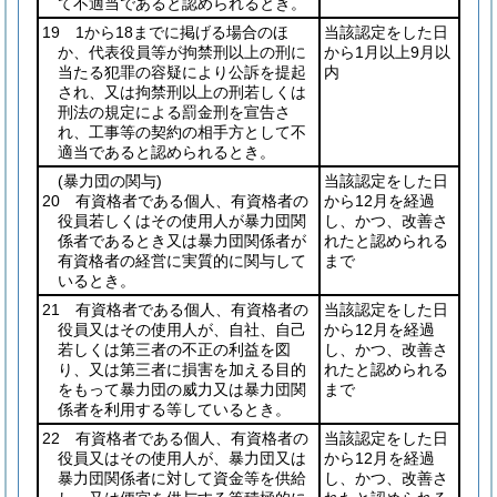
て不適当であると認められるとき。
19 1から18までに掲げる場合のほ
当該認定をした日
か、代表役員等が拘禁刑以上の刑に
から1月以上9月以
当たる犯罪の容疑により公訴を提起
内
され、又は拘禁刑以上の刑若しくは
刑法の規定による罰金刑を宣告さ
れ、工事等の契約の相手方として不
適当であると認められるとき。
(暴力団の関与)
当該認定をした日
20 有資格者である個人、有資格者の
から12月を経過
役員若しくはその使用人が暴力団関
し、かつ、改善さ
係者であるとき又は暴力団関係者が
れたと認められる
有資格者の経営に実質的に関与して
まで
いるとき。
21 有資格者である個人、有資格者の
当該認定をした日
役員又はその使用人が、自社、自己
から12月を経過
若しくは第三者の不正の利益を図
し、かつ、改善さ
り、又は第三者に損害を加える目的
れたと認められる
をもって暴力団の威力又は暴力団関
まで
係者を利用する等しているとき。
22 有資格者である個人、有資格者の
当該認定をした日
役員又はその使用人が、暴力団又は
から12月を経過
暴力団関係者に対して資金等を供給
し、かつ、改善さ