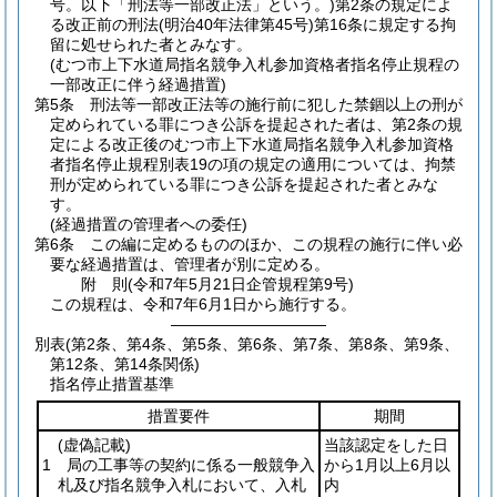
号。以下「刑法等一部改正法」という。)
第2条の規定によ
る改正前の刑法
(明治40年法律第45号)
第16条に規定する拘
留に処せられた者とみなす。
(むつ市上下水道局指名競争入札参加資格者指名停止規程の
一部改正に伴う経過措置)
第5条
刑法等一部改正法等の施行前に犯した禁錮以上の刑が
定められている罪につき公訴を提起された者は、第2条の規
定による改正後のむつ市上下水道局指名競争入札参加資格
者指名停止規程別表19の項の規定の適用については、拘禁
刑が定められている罪につき公訴を提起された者とみな
す。
(経過措置の管理者への委任)
第6条
この編に定めるもののほか、この規程の施行に伴い必
要な経過措置は、管理者が別に定める。
附
則
(令和7年5月21日
企管規程第9号)
この規程は、令和7年6月1日から施行する。
――――――――――
別表
(第2条、第4条、第5条、第6条、第7条、第8条、第9条、
第12条、第14条関係)
指名停止措置基準
措置要件
期間
(虚偽記載)
当該認定をした日
1 局の工事等の契約に係る一般競争入
から1月以上6月以
札及び指名競争入札において、入札
内