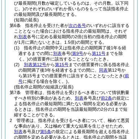
び最長期間
(月数が確定しているものは、その月数。以下同
じ。)
のそれぞれのいずれか長いものをもって当該指名停止
の最短期間及び最長期間とする。
(短期の延長)
第6条
指名停止を受けた者が
次の各号
のいずれかに該当する
こととなった場合における指名停止の最短期間は、それぞ
れ
別表
各号に定める最短期間の2倍
(当初の指名停止の期間
が1月に満たないときは、1.5倍)
の期間とする。
(1)
指名停止の期間中又は指名停止の期間満了後1年を経
過するまでの間に
別表
各号
(
第9号
から
第11号
までを除
く。)
の措置要件に該当することとなったとき。
(2)
別表第12号
から
第15号
までの措置要件に係る指名停止
の期間満了後3年を経過するまでの間に、
同表
第12号か
ら第15号までの措置要件に該当することとなったとき
(
前
号
に掲げる場合を除く。)
。
(指名停止期間の短縮及び延長)
第7条
管理者は、指名停止を受けるべき者について情状酌量
すべき特別の事由があるため、
別表
各号及び
前2条
の規定に
よる指名停止の最短期間に満たない期間を定める必要があ
るときは、指名停止の期間を当該最短期間の2分の1まで短
縮することができる。
2
管理者は、指名停止を受けるべき者について、極めて悪質
な事由があり、又は極めて重大な結果を生じさせたため、
別表
各号及び
第5条
の規定による最長期間を超える指名停止
の期間を定める必要があるときは、指名停止の期間を当該