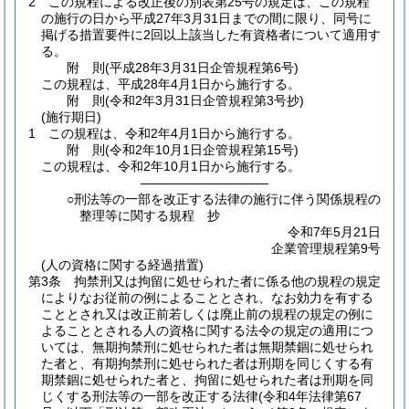
2
この規程による改正後の別表第25号の規定は、この規程
の施行の日から平成27年3月31日までの間に限り、同号に
掲げる措置要件に2回以上該当した有資格者について適用す
る。
附
則
(平成28年3月31日
企管規程第6号)
この規程は、平成28年4月1日から施行する。
附
則
(令和2年3月31日
企管規程第3号抄)
(施行期日)
1
この規程は、令和2年4月1日から施行する。
附
則
(令和2年10月1日
企管規程第15号)
この規程は、令和2年10月1日から施行する。
――――――――――
○刑法等の一部を改正する法律の施行に伴う関係規程の
整理等に関する規程 抄
令和7年5月21日
企業管理規程第9号
(人の資格に関する経過措置)
第3条
拘禁刑又は拘留に処せられた者に係る他の規程の規定
によりなお従前の例によることとされ、なお効力を有する
こととされ又は改正前若しくは廃止前の規程の規定の例に
よることとされる人の資格に関する法令の規定の適用につ
いては、無期拘禁刑に処せられた者は無期禁錮に処せられ
た者と、有期拘禁刑に処せられた者は刑期を同じくする有
期禁錮に処せられた者と、拘留に処せられた者は刑期を同
じくする刑法等の一部を改正する法律
(令和4年法律第67