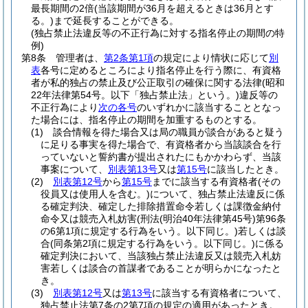
最長期間の2倍
(当該期間が36月を超えるときは36月とす
る。)
まで延長することができる。
(独占禁止法違反等の不正行為に対する指名停止の期間の特
例)
第8条
管理者は、
第2条第1項
の規定により情状に応じて
別
表
各号に定めるところにより指名停止を行う際に、有資格
者が私的独占の禁止及び公正取引の確保に関する法律
(昭和
22年法律第54号。以下「独占禁止法」という。)
違反等の
不正行為により
次の各号
のいずれかに該当することとなっ
た場合には、指名停止の期間を加重するものとする。
(1)
談合情報を得た場合又は局の職員が談合があると疑う
に足りる事実を得た場合で、有資格者から当該談合を行
っていないと誓約書が提出されたにもかかわらず、当該
事案について、
別表第13号
又は
第15号
に該当したとき。
(2)
別表第12号
から
第15号
までに該当する有資格者
(その
役員又は使用人を含む。)
について、独占禁止法違反に係
る確定判決、確定した排除措置命令若しくは課徴金納付
命令又は競売入札妨害
(刑法
(明治40年法律第45号)
第96条
の6第1項に規定する行為をいう。以下同じ。)
若しくは談
合
(同条第2項に規定する行為をいう。以下同じ。)
に係る
確定判決において、当該独占禁止法違反又は競売入札妨
害若しくは談合の首謀者であることが明らかになったと
き。
(3)
別表第12号
又は
第13号
に該当する有資格者について、
独占禁止法第7条の2第7項の規定の適用があったとき。