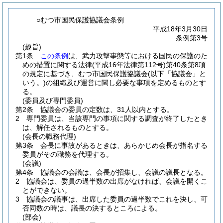
○むつ市国民保護協議会条例
平成18年3月30日
条例第3号
(趣旨)
第1条
この条例
は、武力攻撃事態等における国民の保護のた
めの措置に関する法律
(平成16年法律第112号)
第40条第8項
の規定に基づき、むつ市国民保護協議会
(以下「協議会」と
いう。)
の組織及び運営に関し必要な事項を定めるものとす
る。
(委員及び専門委員)
第2条
協議会の委員の定数は、31人以内とする。
2
専門委員は、当該専門の事項に関する調査が終了したとき
は、解任されるものとする。
(会長の職務代理)
第3条
会長に事故があるときは、あらかじめ会長が指名する
委員がその職務を代理する。
(会議)
第4条
協議会の会議は、会長が招集し、会議の議長となる。
2
協議会は、委員の過半数の出席がなければ、会議を開くこ
とができない。
3
協議会の議事は、出席した委員の過半数でこれを決し、可
否同数の時は、議長の決するところによる。
(部会)