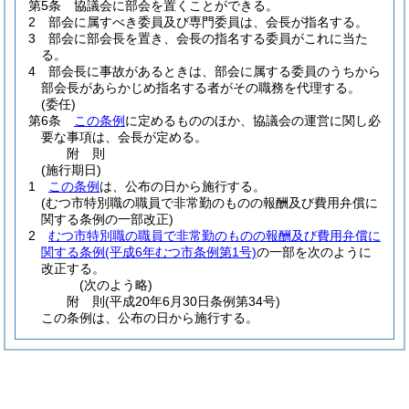
第5条
協議会に部会を置くことができる。
2
部会に属すべき委員及び専門委員は、会長が指名する。
3
部会に部会長を置き、会長の指名する委員がこれに当た
る。
4
部会長に事故があるときは、部会に属する委員のうちから
部会長があらかじめ指名する者がその職務を代理する。
(委任)
第6条
この条例
に定めるもののほか、協議会の運営に関し必
要な事項は、会長が定める。
附
則
(施行期日)
1
この条例
は、公布の日から施行する。
(むつ市特別職の職員で非常勤のものの報酬及び費用弁償に
関する条例の一部改正)
2
むつ市特別職の職員で非常勤のものの報酬及び費用弁償に
関する条例
(平成6年むつ市条例第1号)
の一部を次のように
改正する。
(次のよう略)
附
則
(平成20年6月30日
条例第34号)
この条例は、公布の日から施行する。