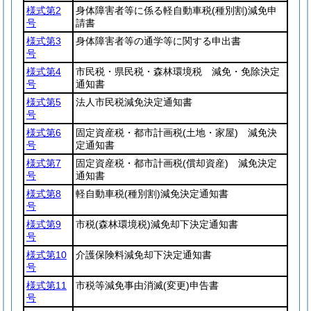
様式第2
身体障害者等に係る軽自動車税
(種別割)
減免申
号
請書
様式第3
身体障害者等の通学等に関する申出書
号
様式第4
市民税・県民税・森林環境税 減免・免除決定
号
通知書
様式第5
法人市民税減免決定通知書
号
様式第6
固定資産税・都市計画税
(土地・家屋)
減免決
号
定通知書
様式第7
固定資産税・都市計画税
(償却資産)
減免決定
号
通知書
様式第8
軽自動車税
(種別割)
減免決定通知書
号
様式第9
市税
(森林環境税)
減免却下決定通知書
号
様式第10
介護保険料減免却下決定通知書
号
様式第11
市税等減免事由消滅
(変更)
申告書
号