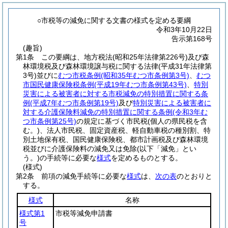
○市税等の減免に関する文書の様式を定める要綱
令和3年10月22日
告示第168号
(趣旨)
第1条
この要綱は、地方税法
(昭和25年法律第226号)
及び森
林環境税及び森林環境譲与税に関する法律
(平成31年法律第
3号)
並びに
むつ市税条例
(昭和35年むつ市条例第3号)
、
むつ
市国民健康保険税条例
(平成19年むつ市条例第43号)
、
特別
災害による被害者に対する市税減免の特別措置に関する条
例
(平成7年むつ市条例第19号)
及び
特別災害による被害者に
対する介護保険料減免の特別措置に関する条例
(令和3年む
つ市条例第25号)
の規定に基づく市民税
(個人の県民税を含
む。)
、法人市民税、固定資産税、軽自動車税の種別割、特
別土地保有税、国民健康保険税、都市計画税及び森林環境
税並びに介護保険料の減免又は免除
(以下「減免」とい
う。)
の手続等に必要な
様式
を定めるものとする。
(様式)
第2条
前項の減免手続等に必要な
様式
は、
次の表
のとおりと
する。
様式
名称
様式第1
市税等減免申請書
号