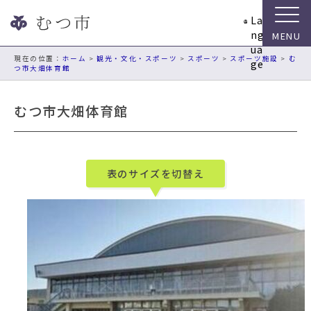
ナ
La
ビ
ng
ゲ
ua
ー
現在の位置：
ホーム
>
観光・文化・スポーツ
>
スポーツ
>
スポーツ施設
>
む
ge
つ市大畑体育館
シ
ョ
ン
むつ市大畑体育館
ス
キ
ッ
プ
表のサイズを切替え
メ
ニ
ュ
ー
本
文
へ
移