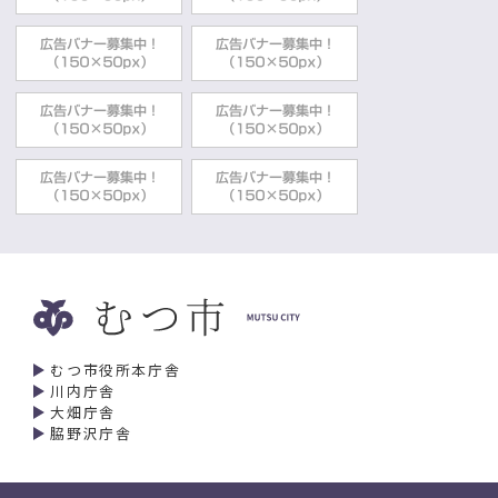
むつ市役所本庁舎
川内庁舎
大畑庁舎
脇野沢庁舎