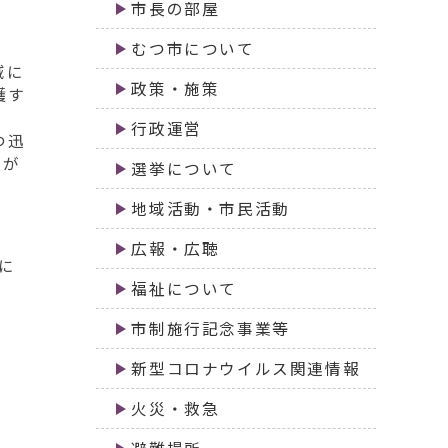
市長の部屋
むつ市について
域に
政策・施策
護す
、
行政運営
つ迅
市が
選挙について
地域活動・市民活動
広報・広聴
に
福祉について
市制施行記念事業等
新型コロナウイルス関連情報
火災・救急