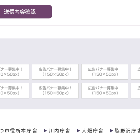
つ市役所本庁舎
川内庁舎
大畑庁舎
脇野沢庁