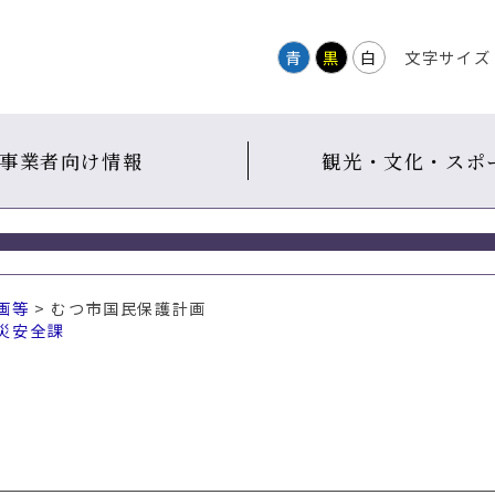
青
黒
白
文字サイズ
事業者向け情報
観光・文化・スポ
画等
> むつ市国民保護計画
災安全課