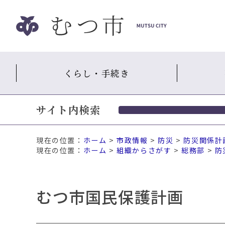
ナ
ビ
ゲ
ー
シ
くらし・手続き
ョ
ン
ス
サイト内検索
キ
ッ
プ
現在の位置：
ホーム
>
市政情報
>
防災
>
防災関係計
メ
ホーム
>
組織からさがす
>
総務部
>
防
ニ
ュ
ー
むつ市国民保護計画
本
文
へ