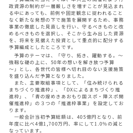
動
政資源の制約が一層厳しさを増すことが見込まれ
す
る中にあっても、前例や固定観念に捉われること
る
なく新たな発想の下で施策を展開するため、事務
事業の徹底した見直しを行い、守るべきものと改
めるべきものを選択し、そこから生み出した資源
を、将来を見据えた投資として重点的に配分する
予算編成としたところです。
予算のテーマは、「守り、拓き、躍動する。～
強靱な礎の上に、50年の想いを解き放つ予算
～」とし、各世代の皆様へ切れ目のない支援施策
を盛り込んだ予算となりました。
また、主要取組事項として、「住み続けられる
まちづくり推進枠」、「DXによるまちづくり推
進枠」、「青の煌めきあおもり国スポ・障スポ開
催推進枠」の３つの「推進枠事業」を設定してお
ります。
一般会計当初予算総額は、405億円となり、前
年度に比べ4億1,700万円、率にして1.0％の減と
なっています。