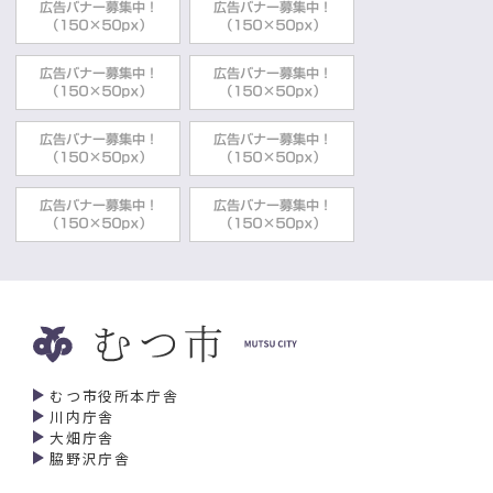
むつ市役所本庁舎
川内庁舎
大畑庁舎
脇野沢庁舎