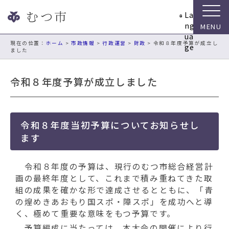
ナ
La
ビ
ng
ゲ
ua
ー
現在の位置：
ホーム
>
市政情報
>
行政運営
>
財政
> 令和８年度予算が成立し
ge
ました
シ
ョ
ン
令和８年度予算が成立しました
ス
キ
ッ
プ
令和８年度当初予算についてお知らせし
メ
ます
ニ
ュ
令和８年度の予算は、現行のむつ市総合経営計
ー
画の最終年度として、これまで積み重ねてきた取
本
組の成果を確かな形で達成させるとともに、「青
文
の煌めきあおもり国スポ・障スポ」を成功へと導
へ
く、極めて重要な意味をもつ予算です。
移
予算編成に当たっては、本大会の開催により行