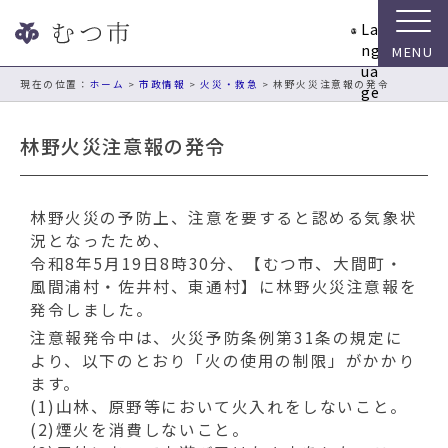
ナ
La
ビ
ng
ゲ
ua
ー
現在の位置：
ホーム
>
市政情報
>
火災・救急
> 林野火災注意報の発令
ge
シ
ョ
林野火災注意報の発令
ン
ス
キ
林野火災の予防上、注意を要すると認める気象状
ッ
況となったため、
プ
令和8年5月19日8時30分、【むつ市、大間町・
メ
風間浦村・佐井村、東通村】に林野火災注意報を
ニ
発令しました。
ュ
ー
注意報発令中は、火災予防条例第31条の規定に
本
より、以下のとおり「火の使用の制限」がかかり
文
ます。
へ
(1)山林、原野等において火入れをしないこと。
移
(2)煙火を消費しないこと。