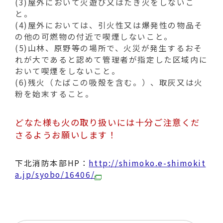
動
(3)屋外において火遊び又はたき火をしないこ
す
と。
る
(4)屋外においては、引火性又は爆発性の物品そ
の他の可燃物の付近で喫煙しないこと。
(5)山林、原野等の場所で、火災が発生するおそ
れが大であると認めて管理者が指定した区域内に
おいて喫煙をしないこと。
(6)残火（たばこの吸殻を含む。）、取灰又は火
粉を始末すること。
どなた様も火の取り扱いには十分ご注意くだ
さるようお願いします！
下北消防本部HP：
http://shimoko.e-shimokit
a.jp/syobo/16406/