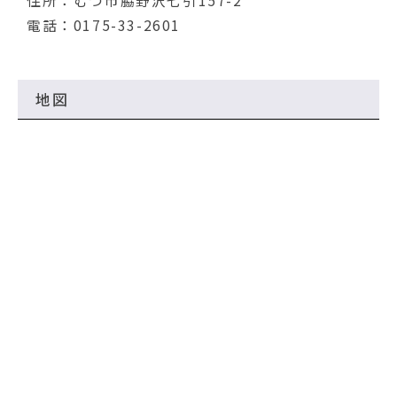
住所：むつ市脇野沢七引157-2
電話：0175-33-2601
地図