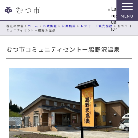
ナ
La
ビ
ng
ゲ
ua
ー
現在の位置：
ホーム
>
市政情報
>
公共施設
>
レジャー・観光施設
> むつ市コ
ge
ミュニティセントー脇野沢温泉
シ
ョ
ン
むつ市コミュニティセントー脇野沢温泉
ス
キ
ッ
プ
メ
ニ
ュ
ー
本
文
へ
移