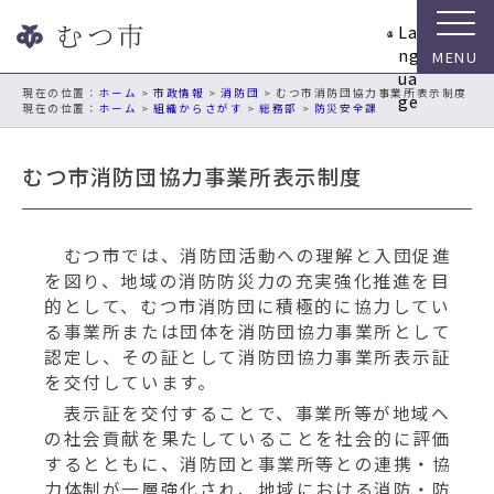
ナ
La
ビ
ng
ゲ
ua
ー
現在の位置：
ホーム
>
市政情報
>
消防団
> むつ市消防団協力事業所表示制度
ge
ホーム
>
組織からさがす
>
総務部
>
防災安全課
シ
ョ
ン
むつ市消防団協力事業所表示制度
ス
キ
ッ
むつ市では、消防団活動への理解と入団促進
プ
を図り、地域の消防防災力の充実強化推進を目
メ
的として、むつ市消防団に積極的に協力してい
ニ
る事業所または団体を消防団協力事業所として
ュ
認定し、その証として消防団協力事業所表示証
ー
を交付しています。
本
表示証を交付することで、事業所等が地域へ
文
の社会貢献を果たしていることを社会的に評価
へ
するとともに、消防団と事業所等との連携・協
移
力体制が一層強化され、地域における消防・防