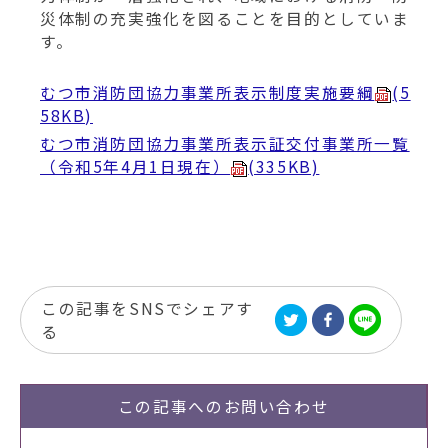
動
災体制の充実強化を図ることを目的としていま
す
す。
る
むつ市消防団協力事業所表示制度実施要綱
(5
58KB)
むつ市消防団協力事業所表示証交付事業所一覧
（令和5年4月1日現在）
(335KB)
この記事をSNSでシェアす
る
この記事への
お問い合わせ