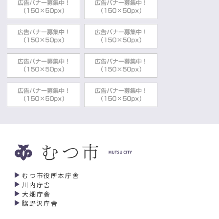
むつ市役所本庁舎
川内庁舎
大畑庁舎
脇野沢庁舎