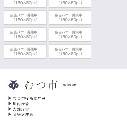
むつ市役所本庁舎
川内庁舎
大畑庁舎
脇野沢庁舎