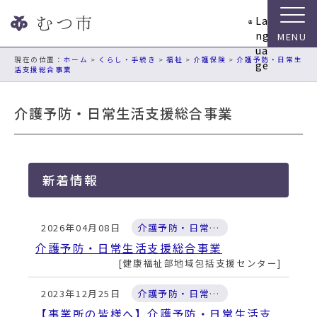
ナ
La
ビ
ng
ゲ
ua
ー
現在の位置：
ホーム
>
くらし・手続き
>
福祉
>
介護保険
>
介護予防・日常生
ge
活支援総合事業
シ
ョ
ン
介護予防・日常生活支援総合事業
ス
キ
ッ
プ
新着情報
メ
ニ
ュ
2026年04月08日
介護予防・日常生活支援総合事業
ー
介護予防・日常生活支援総合事業
本
健康福祉部地域包括支援センター
文
へ
2023年12月25日
介護予防・日常生活支援総合事業
移
【事業所の皆様へ】介護予防・日常生活支