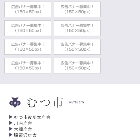
むつ市役所本庁舎
川内庁舎
大畑庁舎
脇野沢庁舎