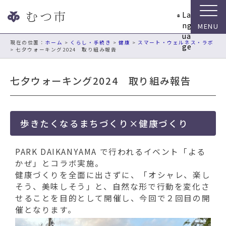
ナ
La
ビ
ng
ゲ
ua
ー
現在の位置：
ホーム
>
くらし・手続き
>
健康
>
スマート・ウェルネス・ラボ
ge
> 七夕ウォーキング2024 取り組み報告
シ
ョ
ン
七夕ウォーキング2024 取り組み報告
ス
キ
ッ
プ
歩きたくなるまちづくり×健康づくり
メ
ニ
PARK DAIKANYAMA で行われるイベント「よる
ュ
かぜ」とコラボ実施。
ー
健康づくりを全面に出さずに、「オシャレ、楽し
本
そう、美味しそう」と、自然な形で行動を変化さ
文
せることを目的として開催し、今回で２回目の開
へ
催となります。
移