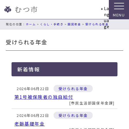
ナ
La
ビ
ng
ゲ
ua
ー
現在の位置：
ホーム
>
くらし・手続き
>
国民年金
>
受けられる年金
ge
シ
ョ
受けられる年金
ン
ス
キ
ッ
新着情報
プ
メ
ニ
2026年06月22日
受けられる年金
ュ
ー
第1号被保険者の独自給付
本
市民生活部国保年金課
文
へ
2026年06月22日
受けられる年金
移
老齢基礎年金