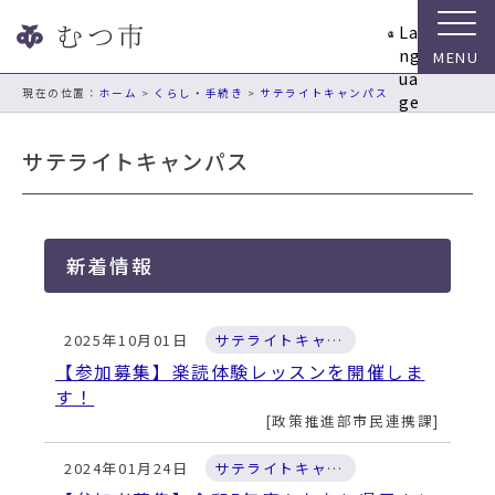
ナ
La
ビ
ng
ゲ
ua
ー
現在の位置：
ホーム
>
くらし・手続き
>
サテライトキャンパス
ge
シ
ョ
サテライトキャンパス
ン
ス
キ
ッ
新着情報
プ
メ
ニ
2025年10月01日
サテライトキャンパス
ュ
ー
【参加募集】楽読体験レッスンを開催しま
本
す！
文
政策推進部市民連携課
へ
移
2024年01月24日
サテライトキャンパス