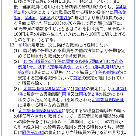
日後における最初の4月1日
(以下「特定日」という。)
以
後、当該職員に適用される給料表の給料月額のうち、
第4条
第2項
の規定により当該職員の属する職務の級並びに
同条第
3項
、
第4項
、
第6項
及び
第7項
の規定により当該職員の受け
る号給に応じた額に100分の70を乗じて得た額
(当該額に、
50円未満の端数を生じたときはこれを切り捨て、50円以上
100円未満の端数を生じたときはこれを100円に切り上げる
ものとする。)
とする。
13
前項
の規定は、次に掲げる職員には適用しない。
(1)
臨時的に任用される職員その他の法律により任期を定
めて任用される職員及び非常勤職員
(2)
むつ市職員の定年等に関する条例
(昭和59年むつ市条
例第1号。以下「定年等条例」という。)
第4条第1項
又は
第2項
の規定により勤務している職員
(
定年等条例第2条
に
規定する定年退職日において
前項
の規定が適用されてい
た職員を除く。)
(3)
定年等条例第9条第1項
又は
第2項
の規定により
同条第1
項
に規定する異動期間
(
同項
又は
同条第2項
の規定により
延長された期間を含む。)
を延長された
定年等条例第6条
に規定する職を占める職員
14
定年等条例第8条第1項
に規定する管理監督職以外の職へ
の降任等をされた職員であって、当該管理監督職以外の職
への降任等をされた日
(以下「異動日」という。)
の前日か
ら引き続き同一の給料表の適用を受ける職員のうち、特定
日に
附則第12項
の規定により当該職員の受ける給料月額
(以