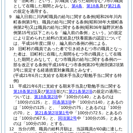
を「旧町村」という。)
の職員であった期間をむつ市の職員
として在職した期間とみなし、
第4条
、
第18条
及び
第21条
の規定を適用する。
9
編入日前に川内町職員の給与に関する条例
(昭和26年川内
町条例第3号)
、職員の給与に関する条例
(昭和38年大畑町条
例第2号)
又は職員の給与に関する条例
(昭和36年脇野沢村条
例第15号)
(以下これらを「編入前の条例」という。)
の規定
により定められた給料の支給及び扶養親族の認定について
は、平成16年度に限り、編入前の条例の例による。
10
旧町村の職員であった者で引き続きむつ市の職員となっ
た者は、旧町村に在職した期間をむつ市の職員として在職
した期間とみなして、むつ市職員の給与に関する条例の一
部を改正する条例
(平成16年むつ市条例第20号)
附則第2項第
3号に規定する経過措置対象職員とみなす。
(平成21年6月に支給する期末手当及び勤勉手当に関する特
例)
11
平成21年6月に支給する期末手当及び勤勉手当に関する
第18条第2項
及び
第3項
並びに
第21条第2項
の規定の適用に
ついては、
第18条第2項
中「100分の140」とあるのは
「100分の125」と、
同条第3項
中「100分の140」とあるの
は「100分の125」と、「100分の75」とあるのは「100分
の70」と、
第21条第2項第1号
中「100分の72.5」とあるの
は「100分の67.5」と、
同項第2号
中「100分の35」とある
のは「100分の30」とする。
12
当分の間、職員の給料月額は、当該職員が60歳に達した