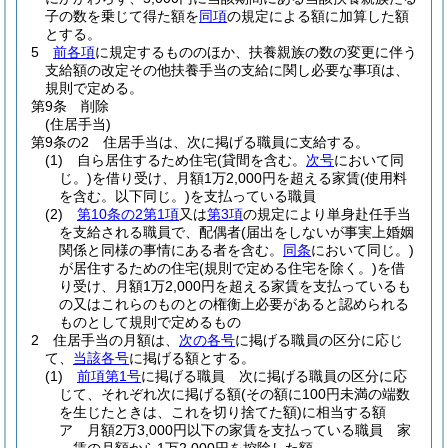
子の数を乗じて得た額を
同項
の規定による額に加算した額
とする。
5
前各項
に規定するもののほか、扶養親族の数の変更に伴う
支給額の改定その他扶養手当の支給に関し必要な事項は、
規則で定める。
第9条
削除
(住居手当)
第9条の2
住居手当は、次に掲げる職員に支給する。
(1)
自ら居住するため住宅
(貸間を含む。
次号
において同
じ。)
を借り受け、月額1万2,000円を超える家賃
(使用料
を含む。以下同じ。)
を支払っている職員
(2)
第10条の2第1項
又は
第3項
の規定により単身赴任手当
を支給される職員で、配偶者
(届出をしないが事実上婚姻
関係と同様の事情にある者を含む。
同条
において同じ。)
が居住するための住宅
(規則で定める住宅を除く。)
を借
り受け、月額1万2,000円を超える家賃を支払っているも
の又はこれらのものとの権衡上必要があると認められる
ものとして規則で定めるもの
2
住居手当の月額は、
次の各号
に掲げる職員の区分に応じ
て、
当該各号
に掲げる額とする。
(1)
前項第1号
に掲げる職員 次に掲げる職員の区分に応
じて、それぞれ次に掲げる額
(その額に100円未満の端数
を生じたときは、これを切り捨てた額)
に相当する額
ア
月額2万3,000円以下の家賃を支払っている職員 家