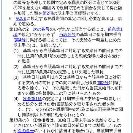
の級等を考慮して規則で定める職員の区分に応じて100分
の20を超えない範囲内で規則で定める割合を乗じて得た額
を加算した額を
第2項
の期末手当基礎額とする。
6
第2項
に規定する在職期間の算定に関し必要な事項は、規
則で定める。
第18条の2
次の各号
のいずれかに該当する者には、
前条第1
項
の規定にかかわらず、
当該各号
の基準日に係る期末手当
(
第4号
に掲げる者にあっては、その支給を一時差し止めた
期末手当)
は、支給しない。
(1)
基準日から当該基準日に対応する支給日の前日までの
間に法第29条第1項の規定による懲戒免職の処分を受け
た職員
(2)
基準日から当該基準日に対応する支給日の前日までの
間に法第28条第4項の規定により失職した職員
(3)
基準日前1箇月以内又は基準日から当該基準日に対応
する支給日の前日までの間に離職した職員
(
前2号
に掲げ
る者を除く。)
で、その離職した日から当該支給日の前日
までの間に拘禁刑以上の刑に処せられたもの
(4)
次条第1項
の規定により期末手当の支給を一時差し止
める処分を受けた者
(当該処分を取り消された者を除
く。)
で、その者の在職期間中の行為に係る刑事事件に関
し拘禁刑以上の刑に処せられたもの
第18条の3
任命権者は、支給日に期末手当を支給すること
とされていた職員で当該支給日の前日までに離職したもの
が
次の各号
のいずれかに該当する場合には、当該期末手当