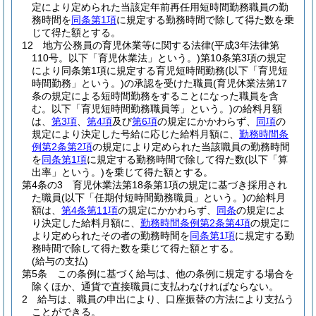
定により定められた当該定年前再任用短時間勤務職員の勤
務時間を
同条第1項
に規定する勤務時間で除して得た数を乗
じて得た額とする。
12
地方公務員の育児休業等に関する法律
(平成3年法律第
110号。以下「育児休業法」という。)
第10条第3項の規定
により同条第1項に規定する育児短時間勤務
(以下「育児短
時間勤務」という。)
の承認を受けた職員
(育児休業法第17
条の規定による短時間勤務をすることになった職員を含
む。以下「育児短時間勤務職員等」という。)
の給料月額
は、
第3項
、
第4項
及び
第6項
の規定にかかわらず、
同項
の
規定により決定した号給に応じた給料月額に、
勤務時間条
例第2条第2項
の規定により定められた当該職員の勤務時間
を
同条第1項
に規定する勤務時間で除して得た数
(以下「算
出率」という。)
を乗じて得た額とする。
第4条の3
育児休業法第18条第1項の規定に基づき採用され
た職員
(以下「任期付短時間勤務職員」という。)
の給料月
額は、
第4条第11項
の規定にかかわらず、
同条
の規定によ
り決定した給料月額に、
勤務時間条例第2条第4項
の規定に
より定められたその者の勤務時間を
同条第1項
に規定する勤
務時間で除して得た数を乗じて得た額とする。
(給与の支払)
第5条
この条例に基づく給与は、他の条例に規定する場合を
除くほか、通貨で直接職員に支払わなければならない。
2
給与は、職員の申出により、口座振替の方法により支払う
ことができる。