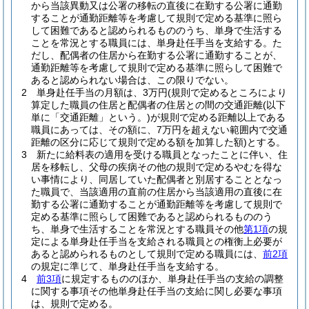
から当該異動又は公署の移転の直後に在勤する公署に通勤
することが通勤距離等を考慮して規則で定める基準に照ら
して困難であると認められるもののうち、単身で生活する
ことを常況とする職員には、単身赴任手当を支給する。
た
だし、配偶者の住居から在勤する公署に通勤することが、
通勤距離等を考慮して規則で定める基準に照らして困難で
あると認められない場合は、この限りでない。
2
単身赴任手当の月額は、3万円
(規則で定めるところにより
算定した職員の住居と配偶者の住居との間の交通距離
(以下
単に「交通距離」という。)
が規則で定める距離以上である
職員にあっては、その額に、7万円を超えない範囲内で交通
距離の区分に応じて規則で定める額を加算した額)
とする。
3
新たに給料表の適用を受ける職員となったことに伴い、住
居を移転し、父母の疾病その他の規則で定めるやむを得な
い事情により、同居していた配偶者と別居することとなっ
た職員で、当該適用の直前の住居から当該適用の直後に在
勤する公署に通勤することが通勤距離等を考慮して規則で
定める基準に照らして困難であると認められるもののう
ち、単身で生活することを常況とする職員その他
第1項
の規
定による単身赴任手当を支給される職員との権衡上必要が
あると認められるものとして規則で定める職員には、
前2項
の規定に準じて、単身赴任手当を支給する。
4
前3項
に規定するもののほか、単身赴任手当の支給の調整
に関する事項その他単身赴任手当の支給に関し必要な事項
は、規則で定める。