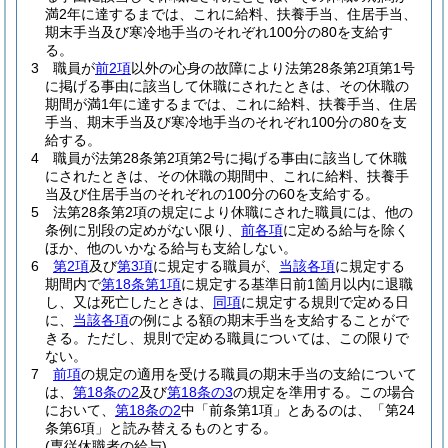
満2年に達するまでは、これに給料、扶養手当、住居手当、
期末手当及び寒冷地手当のそれぞれ100分の80を支給す
る。
3
職員が
前2項
以外の心身の故障により法第28条第2項第1号
に掲げる事由に該当して休職にされたときは、その休職の
期間が満1年に達するまでは、これに給料、扶養手当、住居
手当、期末手当及び寒冷地手当のそれぞれ100分の80を支
給する。
4
職員が法第28条第2項第2号に掲げる事由に該当して休職
にされたときは、その休職の期間中、これに給料、扶養手
当及び住居手当のそれぞれの100分の60を支給する。
5
法第28条第2項の規定により休職にされた職員には、他の
条例に別段の定めがない限り、
前各項
に定める給与を除く
ほか、他のいかなる給与も支給しない。
6
第2項
及び
第3項
に規定する職員が、
当該各項
に規定する
期間内で
第18条第1項
に規定する基準日前1箇月以内に退職
し、又は死亡したときは、
同項
に規定する規則で定める日
に、
当該各項
の例による額の期末手当を支給することがで
きる。
ただし、規則で定める職員については、この限りで
ない。
7
前項
の規定の適用を受ける職員の期末手当の支給について
は、
第18条の2
及び
第18条の3
の規定を準用する。
この場合
において、
第18条の2
中「前条第1項」とあるのは、「第24
条第6項」と読み替えるものとする。
(専従休職者の給与)