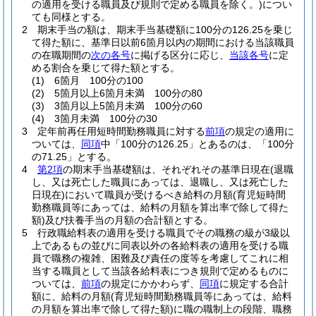
の適用を受ける職員及び規則で定める職員を除く。)
につい
ても同様とする。
2
期末手当の額は、期末手当基礎額に100分の126.25を乗じ
て得た額に、基準日以前6箇月以内の期間における当該職員
の在職期間の
次の各号
に掲げる区分に応じ、
当該各号
に定
める割合を乗じて得た額とする。
(1)
6箇月 100分の100
(2)
5箇月以上6箇月未満 100分の80
(3)
3箇月以上5箇月未満 100分の60
(4)
3箇月未満 100分の30
3
定年前再任用短時間勤務職員に対する
前項
の規定の適用に
ついては、
同項
中「100分の126.25」とあるのは、「100分
の71.25」とする。
4
第2項
の期末手当基礎額は、それぞれその基準日現在
(退職
し、又は死亡した職員にあっては、退職し、又は死亡した
日現在)
において職員が受けるべき給料の月額
(育児短時間
勤務職員等にあっては、給料の月額を算出率で除して得た
額)
及び扶養手当の月額の合計額とする。
5
行政職給料表の適用を受ける職員でその職務の級が3級以
上であるもの並びに同表以外の各給料表の適用を受ける職
員で職務の複雑、困難及び責任の度等を考慮してこれに相
当する職員として当該各給料表につき規則で定めるものに
ついては、
前項
の規定にかかわらず、
同項
に規定する合計
額に、給料の月額
(育児短時間勤務職員等にあっては、給料
の月額を算出率で除して得た額)
に職の職制上の段階、職務