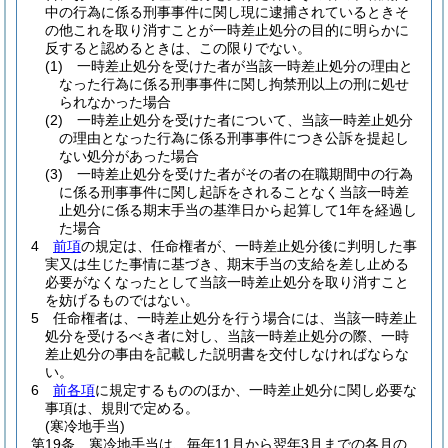
中の行為に係る刑事事件に関し現に逮捕されているときそ
の他これを取り消すことが一時差止処分の目的に明らかに
反すると認めるときは、この限りでない。
(1)
一時差止処分を受けた者が当該一時差止処分の理由と
なった行為に係る刑事事件に関し拘禁刑以上の刑に処せ
られなかった場合
(2)
一時差止処分を受けた者について、当該一時差止処分
の理由となった行為に係る刑事事件につき公訴を提起し
ない処分があった場合
(3)
一時差止処分を受けた者がその者の在職期間中の行為
に係る刑事事件に関し起訴をされることなく当該一時差
止処分に係る期末手当の基準日から起算して1年を経過し
た場合
4
前項
の規定は、任命権者が、一時差止処分後に判明した事
実又は生じた事情に基づき、期末手当の支給を差し止める
必要がなくなったとして当該一時差止処分を取り消すこと
を妨げるものではない。
5
任命権者は、一時差止処分を行う場合には、当該一時差止
処分を受けるべき者に対し、当該一時差止処分の際、一時
差止処分の事由を記載した説明書を交付しなければならな
い。
6
前各項
に規定するもののほか、一時差止処分に関し必要な
事項は、規則で定める。
(寒冷地手当)
第19条
寒冷地手当は、毎年11月から翌年3月までの各月の