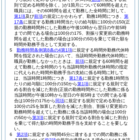
則で定める時間を除く。)
が1箇月について60時間を超えた
職員には、その60時間を超えて勤務した全時間に対して、
第1項
及び
前項
の規定にかかわらず、勤務1時間につき、
第
17条
に規定する勤務1時間当たりの給与額に100分の150
(正
規の勤務時間外にした勤務が午後10時から翌日の午前5時
までの間である場合は100分の175、割振り変更前の勤務時
間を超えてした勤務の場合は100分の50)
を乗じて得た額を
時間外勤務手当として支給する。
5
勤務時間条例第8条の4第1項
に規定する時間外勤務代休時
間を指定された場合において、当該時間外勤務代休時間に
職員が勤務しなかったときは、
前項
に規定する60時間を超
えて勤務した全時間のうち当該時間外勤務代休時間の指定
に代えられた時間外勤務手当の支給に係る時間に対して
は、当該時間1時間につき、
第17条
に規定する勤務1時間当
たりの給与額に100分の150から
第1項
に規定する規則で定
める割合を減じた割合
(正規の勤務時間外にした勤務に係る
当該時間が午後10時から翌日の午前5時までの間である場
合は100分の175から
同項
に規定する規則で定める割合に
100分の25を加算した割合を減じた割合、割振り変更前の
勤務時間を超えてした勤務に係る当該時間の場合は100分
の50から
第3項
に規定する規則で定める割合を減じた割合)
を乗じて得た額の時間外勤務手当を支給することを要しな
い。
6
第2項
に規定する7時間45分に達するまでの間の勤務に係