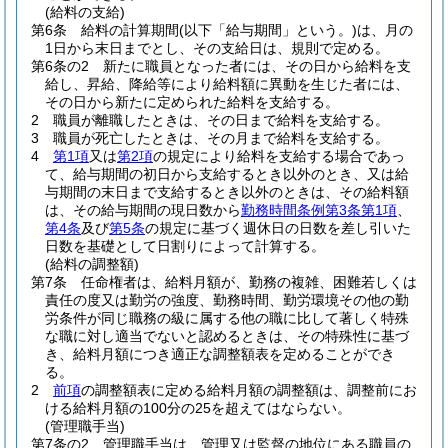
(給料の支給)
第6条
給料の計算期間
(以下「給与期間」という。)
は、月の
1日から末日までとし、その支給日は、規則で定める。
第6条の2
新たに職員となった者には、その日から給料を支
給し、昇給、降給等により給料額に異動を生じた者には、
その日から新たに定められた給料を支給する。
2
職員が離職したときは、その日まで給料を支給する。
3
職員が死亡したときは、その月まで給料を支給する。
4
第1項
又は
第2項
の規定により給料を支給する場合であっ
て、給与期間の初日から支給するとき以外のとき、又は給
与期間の末日まで支給するとき以外のときは、その給料額
は、その給与期間の現日数から
勤務時間条例第3条第1項
、
第4条
及び
第5条
の規定に基づく週休日の日数を差し引いた
日数を基礎として日割りによって計算する。
(給料の調整額)
第7条
任命権者は、給料月額が、勤務の複雑、困難若しくは
責任の度又は勤労の強度、勤務時間、勤労環境その他の勤
労条件が同じ職務の級に属する他の職に比して著しく特殊
な職に対し適当でないと認めるときは、その特殊性に基づ
き、給料月額につき適正な調整額表を定めることができ
る。
2
前項
の調整額表に定める給料月額の調整額は、調整前にお
ける給料月額の100分の25を超えてはならない。
(管理職手当)
第7条の2
管理職手当は、管理又は監督の地位にある職員の