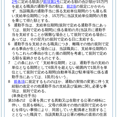
2号
に定める額及び
前項第1号
に定める額の合計額が15万円
を超える職員の通勤手当の額は、
前2項
の規定にかかわら
ず、当該職員の通勤手当に係る支給単位期間のうち最も長
い支給単位期間につき、15万円に当該支給単位期間の月数
を乗じて得た額とする。
5
通勤手当は、支給単位期間
(規則で定める通勤手当にあっ
ては、規則で定める期間)
に係る最初の月
(当該月に通勤手
当を支給することが困難な場合として規則で定める場合に
あっては、その翌月)
の規則で定める日に支給する。
6
通勤手当を支給される職員につき、離職その他の規則で定
める事由が生じた場合には、当該職員に、支給単位期間の
うちこれらの事由が生じた後の期間を考慮して規則で定め
る額を返納させるものとする。
7
この条において「支給単位期間」とは、通勤手当の支給の
単位となる期間として6箇月を超えない範囲内で1箇月を単
位として規則で定める期間
(自動車等及び駐車場等に係る通
勤手当にあっては、1箇月)
をいう。
8
前各項
に規定するもののほか、通勤の実情の変更に伴う支
給額の改定その他通勤手当の支給及び返納に関し必要な事
項は、規則で定める。
(単身赴任手当)
第10条の2
公署を異にする異動又は在勤する公署の移転に
伴い、住居を移転し、父母の疾病その他の規則で定めるや
むを得ない事情により、同居していた配偶者と別居するこ
ととなった職員で、当該異動又は公署の移転の直前の住居