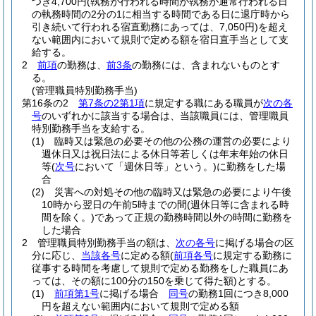
つき4,700円
(執務が行われる時間が執務が通常行われる日
の執務時間の2分の1に相当する時間である日に退庁時から
引き続いて行われる宿直勤務にあっては、7,050円)
を超え
ない範囲内において規則で定める額を宿日直手当として支
給する。
2
前項
の勤務は、
前3条
の勤務には、含まれないものとす
る。
(管理職員特別勤務手当)
第16条の2
第7条の2第1項
に規定する職にある職員が
次の各
号
のいずれかに該当する場合は、当該職員には、管理職員
特別勤務手当を支給する。
(1)
臨時又は緊急の必要その他の公務の運営の必要により
週休日又は祝日法による休日等若しくは年末年始の休日
等
(
次号
において「週休日等」という。)
に勤務をした場
合
(2)
災害への対処その他の臨時又は緊急の必要により午後
10時から翌日の午前5時までの間
(週休日等に含まれる時
間を除く。)
であって正規の勤務時間以外の時間に勤務を
した場合
2
管理職員特別勤務手当の額は、
次の各号
に掲げる場合の区
分に応じ、
当該各号
に定める額
(
前項各号
に規定する勤務に
従事する時間を考慮して規則で定める勤務をした職員にあ
っては、その額に100分の150を乗じて得た額)
とする。
(1)
前項第1号
に掲げる場合
同号
の勤務1回につき8,000
円を超えない範囲内において規則で定める額