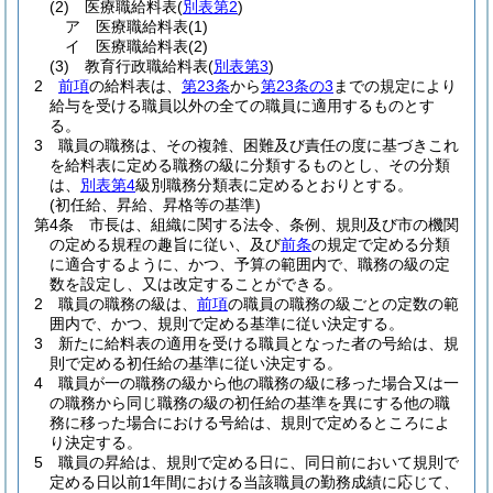
(2)
医療職給料表
(
別表第2
)
ア
医療職給料表
(1)
イ
医療職給料表
(2)
(3)
教育行政職給料表
(
別表第3
)
2
前項
の給料表は、
第23条
から
第23条の3
までの規定により
給与を受ける職員以外の全ての職員に適用するものとす
る。
3
職員の職務は、その複雑、困難及び責任の度に基づきこれ
を給料表に定める職務の級に分類するものとし、その分類
は、
別表第4
級別職務分類表に定めるとおりとする。
(初任給、昇給、昇格等の基準)
第4条
市長は、組織に関する法令、条例、規則及び市の機関
の定める規程の趣旨に従い、及び
前条
の規定で定める分類
に適合するように、かつ、予算の範囲内で、職務の級の定
数を設定し、又は改定することができる。
2
職員の職務の級は、
前項
の職員の職務の級ごとの定数の範
囲内で、かつ、規則で定める基準に従い決定する。
3
新たに給料表の適用を受ける職員となった者の号給は、規
則で定める初任給の基準に従い決定する。
4
職員が一の職務の級から他の職務の級に移った場合又は一
の職務から同じ職務の級の初任給の基準を異にする他の職
務に移った場合における号給は、規則で定めるところによ
り決定する。
5
職員の昇給は、規則で定める日に、同日前において規則で
定める日以前1年間における当該職員の勤務成績に応じて、