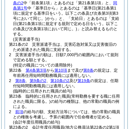
条の2
中「前条第1項」とあるのは「第21条第1項」と、
同
条第1号
中「基準日から」とあるのは「基準日
(第21条第1
項に規定する基準日をいう。以下この条及び次条第3項第3
号において同じ。)
から」と、「支給日」とあるのは「支給
日
(第21条第1項に規定する規則で定める日をいう。以下こ
の条及び次条第1項において同じ。)
」と読み替えるものと
する。
(災害派遣手当)
第21条の2
災害派遣手当は、災害応急対策又は災害復旧の
ため派遣された職員に支給する。
2
災害派遣手当の額は、日額7,000円の範囲内において規則
で定める額とする。
(特定の職員についての適用除外)
第22条
第4条第3項
から
第10項
まで及び
第8条
の規定は、定
年前再任用短時間勤務職員には適用しない。
2
第8条
、
第9条の2
、
第10条の2
及び
第19条
の規定は、任期
付短時間勤務職員には適用しない。
(臨時的に任用された職員の給与)
第23条
臨時的に任用された職員
(常時勤務を要する職に任用
された職員に限る。)
の給与の種類は、他の常勤の職員の例
による。
2
前項
の給与の額、支給方法等については、他の常勤の職員
との権衡を考慮し、予算の範囲内で任命権者が定める。
(会計年度任用職員の給与)
第23条の2
会計年度任用職員
(地方公務員法第22条の2第1項