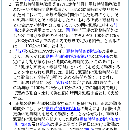
2
育児短時間勤務職員等並びに定年前再任用短時間勤務職員
及び任期付短時間勤務職員が、正規の勤務時間が割り振ら
れた日において、正規の勤務時間外にした勤務のうち、そ
の勤務の時間とその勤務をした日における正規の勤務時間
との合計が7時間45分に達するまでの間の勤務に対する
前
項
の規定の適用については、
同項
中「正規の勤務時間外に
した次に掲げる勤務の区分に応じてそれぞれ100分の125か
ら100分の150までの範囲内で規則で定める割合」とあるの
は、「100分の100」とする。
3
前2項
の規定にかかわらず、
勤務時間条例第5条
の規定に
より、あらかじめ
勤務時間条例第3条第2項
又は
第4条
の規
定により割り振られた1週間の勤務時間
(以下この条におい
て「割振り変更前の勤務時間」という。)
を超えて勤務する
ことを命ぜられた職員には、割振り変更前の勤務時間を超
えて勤務した全時間
(規則で定める時間を除く。)
に対し
て、勤務1時間につき、
第17条
に規定する勤務1時間当たり
の給与額に100分の25から100分の50までの範囲内で規則
で定める割合を乗じて得た額を時間外勤務手当として支給
する。
4
正規の勤務時間外に勤務することを命ぜられ、正規の勤務
時間外にし、及び
勤務時間条例第5条
の規定により割振り変
更前の勤務時間を超えて勤務することを命ぜられ、割振り
変更前の勤務時間を超えてした勤務
(
勤務時間条例第3条第1
項
、
第4条
及び
第5条
の規定に基づく週休日における勤務の
うち規則で定めるものを除く。)
の時間
(
前項
に規定する規