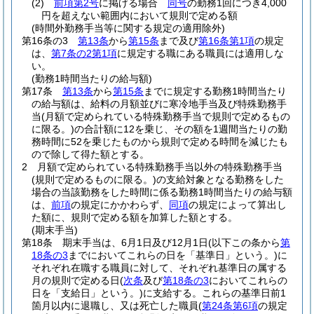
(2)
前項第2号
に掲げる場合
同号
の勤務1回につき4,000
円を超えない範囲内において規則で定める額
(時間外勤務手当等に関する規定の適用除外)
第16条の3
第13条
から
第15条
まで及び
第16条第1項
の規定
は、
第7条の2第1項
に規定する職にある職員には適用しな
い。
(勤務1時間当たりの給与額)
第17条
第13条
から
第15条
までに規定する勤務1時間当たり
の給与額は、給料の月額並びに寒冷地手当及び特殊勤務手
当
(月額で定められている特殊勤務手当で規則で定めるもの
に限る。)
の合計額に12を乗じ、その額を1週間当たりの勤
務時間に52を乗じたものから規則で定める時間を減じたも
ので除して得た額とする。
2
月額で定められている特殊勤務手当以外の特殊勤務手当
(規則で定めるものに限る。)
の支給対象となる勤務をした
場合の当該勤務をした時間に係る勤務1時間当たりの給与額
は、
前項
の規定にかかわらず、
同項
の規定によって算出し
た額に、規則で定める額を加算した額とする。
(期末手当)
第18条
期末手当は、6月1日及び12月1日
(以下この条から
第
18条の3
までにおいてこれらの日を「基準日」という。)
に
それぞれ在職する職員に対して、それぞれ基準日の属する
月の規則で定める日
(
次条
及び
第18条の3
においてこれらの
日を「支給日」という。)
に支給する。
これらの基準日前1
箇月以内に退職し、又は死亡した職員
(
第24条第6項
の規定