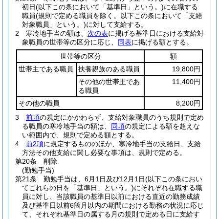
初日
(以下この条において「基準日」という。)
に在職する
職員
(規則で定める職員を除く。以下この条において「支給
対象職員」という。)
に対して支給する。
2
寒冷地手当の額は、
次の表
に掲げる基準日における支給対
象職員の世帯等の区分に応じ、
同表
に掲げる額とする。
世帯等の区分
額
世帯主である職員
扶養親族のある職員
19,800円
その他の世帯主であ
11,400円
る職員
その他の職員
8,200円
3
前項
の規定にかかわらず、支給対象職員のうち規則で定め
る職員の寒冷地手当の額は、
同項
の規定による額を超えな
い範囲内で、規則で定める額とする。
4
前2項
に規定するもののほか、寒冷地手当の支給日、支給
方法その他支給に関し必要な事項は、規則で定める。
第20条
削除
(勤勉手当)
第21条
勤勉手当は、6月1日及び12月1日
(以下この条におい
てこれらの日を「基準日」という。)
にそれぞれ在職する職
員に対し、当該職員の基準日以前における直近の勤務成績
及び基準日以前6箇月以内の期間における勤務の状況に応じ
て、それぞれ基準日の属する月の規則で定める日に支給す