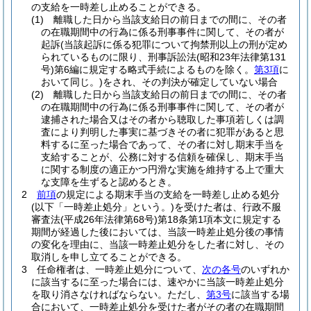
の支給を一時差し止めることができる。
(1)
離職した日から当該支給日の前日までの間に、その者
の在職期間中の行為に係る刑事事件に関して、その者が
起訴
(当該起訴に係る犯罪について拘禁刑以上の刑が定め
られているものに限り、刑事訴訟法
(昭和23年法律第131
号)
第6編に規定する略式手続によるものを除く。
第3項
に
おいて同じ。)
をされ、その判決が確定していない場合
(2)
離職した日から当該支給日の前日までの間に、その者
の在職期間中の行為に係る刑事事件に関して、その者が
逮捕された場合又はその者から聴取した事項若しくは調
査により判明した事実に基づきその者に犯罪があると思
料するに至った場合であって、その者に対し期末手当を
支給することが、公務に対する信頼を確保し、期末手当
に関する制度の適正かつ円滑な実施を維持する上で重大
な支障を生ずると認めるとき。
2
前項
の規定による期末手当の支給を一時差し止める処分
(以下「一時差止処分」という。)
を受けた者は、行政不服
審査法
(平成26年法律第68号)
第18条第1項本文に規定する
期間が経過した後においては、当該一時差止処分後の事情
の変化を理由に、当該一時差止処分をした者に対し、その
取消しを申し立てることができる。
3
任命権者は、一時差止処分について、
次の各号
のいずれか
に該当するに至った場合には、速やかに当該一時差止処分
を取り消さなければならない。
ただし、
第3号
に該当する場
合において、一時差止処分を受けた者がその者の在職期間