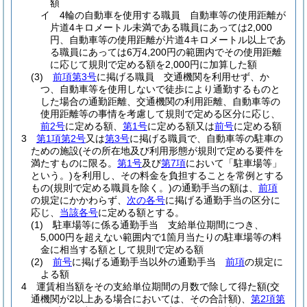
額
イ
4輪の自動車を使用する職員 自動車等の使用距離が
片道4キロメートル未満である職員にあっては2,000
円、自動車等の使用距離が片道4キロメートル以上であ
る職員にあっては6万4,200円の範囲内でその使用距離
に応じて規則で定める額を2,000円に加算した額
(3)
前項第3号
に掲げる職員 交通機関を利用せず、か
つ、自動車等を使用しないで徒歩により通勤するものと
した場合の通勤距離、交通機関の利用距離、自動車等の
使用距離等の事情を考慮して規則で定める区分に応じ、
前2号
に定める額、
第1号
に定める額又は
前号
に定める額
3
第1項第2号
又は
第3号
に掲げる職員で、自動車等の駐車の
ための施設
(その所在地及び利用形態が規則で定める要件を
満たすものに限る。
第1号
及び
第7項
において「駐車場等」
という。)
を利用し、その料金を負担することを常例とする
もの
(規則で定める職員を除く。)
の通勤手当の額は、
前項
の規定にかかわらず、
次の各号
に掲げる通勤手当の区分に
応じ、
当該各号
に定める額とする。
(1)
駐車場等に係る通勤手当 支給単位期間につき、
5,000円を超えない範囲内で1箇月当たりの駐車場等の料
金に相当する額として規則で定める額
(2)
前号
に掲げる通勤手当以外の通勤手当
前項
の規定に
よる額
4
運賃相当額をその支給単位期間の月数で除して得た額
(交
通機関が2以上ある場合においては、その合計額)
、
第2項第