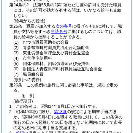
第24条の2
法第55条の2第1項ただし書の許可を受けた職員
には、その許可が効力を有する間は、いかなる給与も支給
しない。
(給与からの控除)
第25条
職員が加入する
次の各号
に掲げるものに対して、職
員が支払等をすべき
当該各号
に掲げるものについては、職
員の給与から控除することができる。
(1)
むつ市職員互助会の会費
(2)
青森県市町村職員共済組合定額貯金
(3)
東北労働金庫貯金及び貸付金返還金
(4)
市営住宅使用料
(5)
団体保険料、割賦償還金及び売掛金
(6)
財団法人青森県市町村職員福祉互助会掛金
(7)
職員組合費
(規則への委任)
第26条
この条例の施行に関し必要な事項は、規則で定め
る。
附
則
(施行期日)
1
この条例は、昭和34年9月1日から施行する。
2
昭和49年度に限り、
第18条
の規定による期末手当のほ
か、昭和49年5月4日に在職する職員に対して、この条例の
施行の日から起算して10日を超えない範囲内において市長
の定める日に期末手当を支給する。