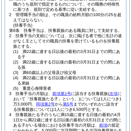
職のうち規則で指定するものについて、その職務の特殊性
に基づき、規則で定める基準に従い支給する。
2
管理職手当の額は、その職員の給料月額の100分の25を超
えてはならない。
(扶養手当)
第8条
扶養手当は、扶養親族のある職員に対して支給する。
2
扶養手当の支給については、次に掲げる者で他に生計の途
がなく主としてその職員の扶養を受けているものを扶養親
族とする。
(1)
満22歳に達する日以後の最初の3月31日までの間にあ
る子
(2)
満22歳に達する日以後の最初の3月31日までの間にあ
る孫
(3)
満60歳以上の父母及び祖父母
(4)
満22歳に達する日以後の最初の3月31日までの間にあ
る弟妹
(5)
重度心身障害者
3
扶養手当の月額は、
前項第1号
に該当する扶養親族
(
次項
に
おいて「扶養親族たる子」という。)
については1人につき1
万3,000円、
同項第2号
から
第5号
までのいずれかに該当す
る扶養親族については1人につき6,500円とする。
4
扶養親族たる子のうちに満15歳に達する日後の最初の4月
1日から満22歳に達する日以後の最初の3月31日までの間に
ある子がいる場合における扶養手当の月額は、
前項
の規定
にかかわらず、5,000円に当該期間にある当該扶養親族たる