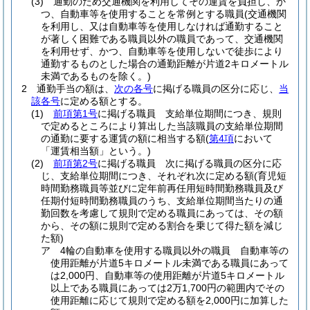
(3)
通勤のため交通機関を利用してその運賃を負担し、か
つ、自動車等を使用することを常例とする職員
(交通機関
を利用し、又は自動車等を使用しなければ通勤すること
が著しく困難である職員以外の職員であって、交通機関
を利用せず、かつ、自動車等を使用しないで徒歩により
通勤するものとした場合の通勤距離が片道2キロメートル
未満であるものを除く。)
2
通勤手当の額は、
次の各号
に掲げる職員の区分に応じ、
当
該各号
に定める額とする。
(1)
前項第1号
に掲げる職員 支給単位期間につき、規則
で定めるところにより算出した当該職員の支給単位期間
の通勤に要する運賃の額に相当する額
(
第4項
において
「運賃相当額」という。)
(2)
前項第2号
に掲げる職員 次に掲げる職員の区分に応
じ、支給単位期間につき、それぞれ次に定める額
(育児短
時間勤務職員等並びに定年前再任用短時間勤務職員及び
任期付短時間勤務職員のうち、支給単位期間当たりの通
勤回数を考慮して規則で定める職員にあっては、その額
から、その額に規則で定める割合を乗じて得た額を減じ
た額)
ア
4輪の自動車を使用する職員以外の職員 自動車等の
使用距離が片道5キロメートル未満である職員にあって
は2,000円、自動車等の使用距離が片道5キロメートル
以上である職員にあっては2万1,700円の範囲内でその
使用距離に応じて規則で定める額を2,000円に加算した