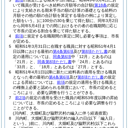
3
前項
の規定による期末手当の額は、昭和49年5月4日にお
いて職員が受けるべき給料の月額等の合計額
(
第18条
の規定
により支給される期末手当の額の計算の基礎となる給料の
月額その他の額の合計額を算定する場合の例により算定し
た額をいう。)
に100分の30を乗じて得た額に、同年3月2日
から同年5月4日までの間におけるその者の在職期間に応じ
て市長の定める割合を乗じて得た額とする。
4
前項
に規定する在職期間の算定に関し必要な事項は、市長
が定める。
5
昭和51年3月31日に在職する職員に対する昭和51年4月1
日以降における最初の
第4条第6項
及び
第8項ただし書
の規
定の適用については、
同条第6項
中「12月」とあるのは
「21月」と、
同条第8項ただし書
中「24月」とあるのは
「33月」と、「18月」とあるのは「27月」とする。
6
昭和51年4月1日以降に新たに給料表の適用を受ける職員
となった者の最初の
第4条第6項
及び
第8項ただし書
の規定
による昇給については、
前項
の規定の適用を受ける職員と
の権衡上必要と認められる限度において、市長の定めると
ころにより、必要な調整を行うことができる。
7
前2項
の規定の適用を受けた職員の昭和53年度以降の昇給
については、市長の定めるところにより必要な調整を行う
ことができる。
(川内町、大畑町及び脇野沢村の編入に伴う経過措置)
8
川内町、大畑町及び脇野沢村の編入の日
(以下「編入日」
という。)
前に、川内町、大畑町及び脇野沢村
(以下これら