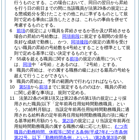
行うものとする。
この場合において、同日の翌日から昇給
を行う日の前日までの間に当該職員が法第29条の規定によ
る懲戒処分を受けたことその他これに準ずるものとして規
則で定める事由に該当したときは、これらの事由を併せて
考慮するものとする。
6
前項
の規定により職員を昇給させるか否か及び昇給させる
場合の昇給の号給数は、
同項前段
に規定する期間の全部を
良好な成績で勤務し、かつ、
同項後段
の規定の適用を受け
ない職員の昇給の号給数を4号給とすることを標準として規
則で定める基準に従い決定するものとする。
7
55歳を超える職員に関する
前項
の規定の適用について
は、
同項
中「4号給」とあるのは、「2号給」とする。
8
職員の昇給は、その属する職務の級における最高の号給を
超えて行うことができない。
9
職員の昇給は、予算の範囲内で行わなければならない。
10
第5項
から
前項
までに規定するもののほか、職員の昇給
に関し必要な事項は、規則で定める。
11
法第22条の4第1項又は第22条の5第1項の規定により採
用された職員
(以下「定年前再任用短時間勤務職員」とい
う。)
の給料月額は、当該定年前再任用短時間勤務職員に適
用される給料表の定年前再任用短時間勤務職員の項に掲げ
る基準給料月額のうち、
第2項
の規定により当該定年前再任
用短時間勤務職員の属する職務の級に応じた額に、
むつ市
職員の勤務時間、休暇等に関する条例
(平成7年むつ市条例
第22号。以下「勤務時間条例」という。)
第2条第3項
の規