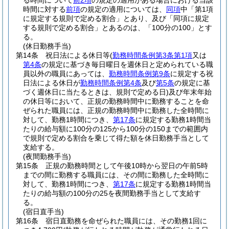
る時間について
前2項
の規定の適用がある場合における当該
時間に対する
前項
の規定の適用については、
同項
中「第1項
に規定する規則で定める割合」とあり、及び「同項に規定
する規則で定める割合」とあるのは、「100分の100」とす
る。
(休日勤務手当)
第14条
祝日法による休日等
(
勤務時間条例第3条第1項
又は
第4条
の規定に基づき毎日曜日を週休日と定められている職
員以外の職員にあっては、
勤務時間条例第9条
に規定する祝
日法による休日が
勤務時間条例第4条
及び
第5条
の規定に基
づく週休日に当たるときは、規則で定める日)
及び年末年始
の休日等において、正規の勤務時間中に勤務することを命
ぜられた職員には、正規の勤務時間中に勤務した全時間に
対して、勤務1時間につき、
第17条
に規定する勤務1時間当
たりの給与額に100分の125から100分の150までの範囲内
で規則で定める割合を乗じて得た額を休日勤務手当として
支給する。
(夜間勤務手当)
第15条
正規の勤務時間として午後10時から翌日の午前5時
までの間に勤務する職員には、その間に勤務した全時間に
対して、勤務1時間につき、
第17条
に規定する勤務1時間当
たりの給与額の100分の25を夜間勤務手当として支給す
る。
(宿日直手当)
第16条
宿日直勤務を命ぜられた職員には、その勤務1回に