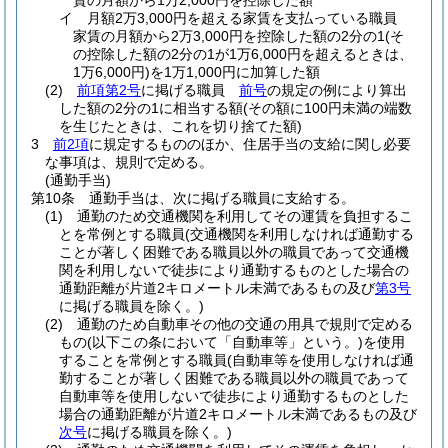
賃の月額から1万2,000円を控除した額
イ
月額2万3,000円を超える家賃を支払っている職員
家賃の月額から2万3,000円を控除した額の2分の1
(そ
の控除した額の2分の1が1万6,000円を超えるときは、
1万6,000円)
を1万1,000円に加算した額
(2)
前項第2号
に掲げる職員
前号
の規定の例により算出
した額の2分の1に相当する額
(その額に100円未満の端数
を生じたときは、これを切り捨てた額)
3
前2項
に規定するもののほか、住居手当の支給に関し必要
な事項は、規則で定める。
(通勤手当)
第10条
通勤手当は、次に掲げる職員に支給する。
(1)
通勤のため交通機関を利用してその運賃を負担するこ
とを常例とする職員
(交通機関を利用しなければ通勤する
ことが著しく困難である職員以外の職員であって交通機
関を利用しないで徒歩により通勤するものとした場合の
通勤距離が片道2キロメートル未満であるもの及び
第3号
に掲げる職員を除く。)
(2)
通勤のため自動車その他の交通の用具で規則で定める
もの
(以下この条において「自動車等」という。)
を使用
することを常例とする職員
(自動車等を使用しなければ通
勤することが著しく困難である職員以外の職員であって
自動車等を使用しないで徒歩により通勤するものとした
場合の通勤距離が片道2キロメートル未満であるもの及び
次号
に掲げる職員を除く。)