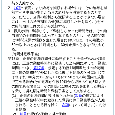
与を支給する。
2
前項
の規定により給与を減額する場合には、その給与を減
額すべき事由が生じた当月の給料から減額するものとす
る。
ただし、当月の給料から減額することができない場合
には、当月の給与期間の分
(既に減額した分を除く。)
を次
の給与期間以降の分から減額する。
3
職員が特に承認なくして勤務しなかった時間数は、その給
与期間の全時間数によって計算するものとし、その時間数
に1時間未満の端数を生じた場合においては、その端数が
30分以上のときは1時間とし、30分未満のときは切り捨て
る。
(時間外勤務手当)
第13条
正規の勤務時間外に勤務することを命ぜられた職員
には、正規の勤務時間外に勤務した全時間に対して、勤務1
時間につき、
第17条
に規定する勤務1時間当たりの給与額
に正規の勤務時間外にした次に掲げる勤務の区分に応じて
それぞれ100分の125から100分の150までの範囲内で規則
で定める割合
(その勤務が午後10時から翌日の午前5時まで
の間である場合は、その割合に100分の25を加算した割合)
を乗じて得た額を時間外勤務手当として支給する。
(1)
正規の勤務時間が割り振られた日
(
次条
の規定により
正規の勤務時間中に勤務した職員に休日勤務手当が支給
されることとなる日を除く。
次項
において同じ。)
におけ
る勤務
(2)
前号
に掲げる勤務以外の勤務