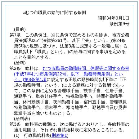
○むつ市職員の給与に関する条例
昭和34年9月1日
条例第9号
(目的)
第1条
この条例は、別に条例で定めるものを除き、地方公務
員法
(昭和25年法律第261号。以下「法」という。)
第24条
第5項の規定に基づき、法第3条に規定する一般職に属する
職員
(以下「職員」という。)
の給与に関する事項を定める
ことを目的とする。
(給料)
第2条
給料は、
むつ市職員の勤務時間、休暇等に関する条例
(平成7年むつ市条例第22号。以下「勤務時間条例」とい
う。)
第8条第1項
に規定する正規の勤務時間
(以下単に「正
規の勤務時間」という。)
による勤務に対する報酬であっ
て、この条例に定める管理職手当、扶養手当、住居手当、
通勤手当、単身赴任手当、特殊勤務手当、時間外勤務手
当、休日勤務手当、夜間勤務手当、宿日直手当、管理職員
特別勤務手当、期末手当、寒冷地手当、勤勉手当及び災害
派遣手当を除いたものとする。
(給料表)
第3条
給料表の種類は、次に掲げるとおりとし、各給料表の
適用範囲は、それぞれ当該給料表に定めるところによる。
(1)
行政職給料表
(
別表第1
)