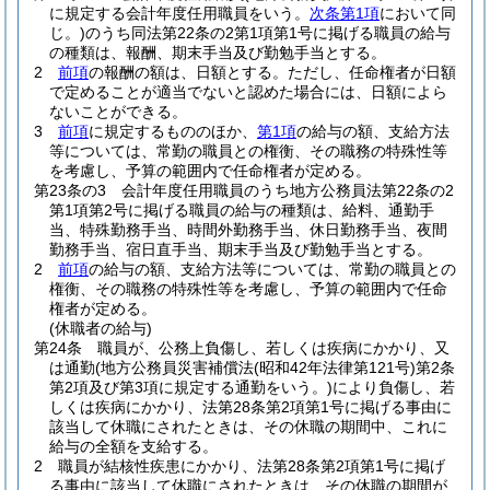
に規定する会計年度任用職員をいう。
次条第1項
において同
じ。)
のうち同法第22条の2第1項第1号に掲げる職員の給与
の種類は、報酬、期末手当及び勤勉手当とする。
2
前項
の報酬の額は、日額とする。
ただし、任命権者が日額
で定めることが適当でないと認めた場合には、日額によら
ないことができる。
3
前項
に規定するもののほか、
第1項
の給与の額、支給方法
等については、常勤の職員との権衡、その職務の特殊性等
を考慮し、予算の範囲内で任命権者が定める。
第23条の3
会計年度任用職員のうち地方公務員法第22条の2
第1項第2号に掲げる職員の給与の種類は、給料、通勤手
当、特殊勤務手当、時間外勤務手当、休日勤務手当、夜間
勤務手当、宿日直手当、期末手当及び勤勉手当とする。
2
前項
の給与の額、支給方法等については、常勤の職員との
権衡、その職務の特殊性等を考慮し、予算の範囲内で任命
権者が定める。
(休職者の給与)
第24条
職員が、公務上負傷し、若しくは疾病にかかり、又
は通勤
(地方公務員災害補償法
(昭和42年法律第121号)
第2条
第2項及び第3項に規定する通勤をいう。)
により負傷し、若
しくは疾病にかかり、法第28条第2項第1号に掲げる事由に
該当して休職にされたときは、その休職の期間中、これに
給与の全額を支給する。
2
職員が結核性疾患にかかり、法第28条第2項第1号に掲げ
る事由に該当して休職にされたときは、その休職の期間が