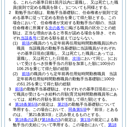
る。
これらの基準日前1箇月以内に退職し、又は死亡した職
員
(規則で定める職員を除く。)
についても同様とする。
2
勤勉手当の額は、勤勉手当基礎額に、任命権者が規則で定
める基準に従って定める割合を乗じて得た額とする。
この
場合において、任命権者が支給する勤勉手当の額の、当該
任命権者に所属する
次の各号
に掲げる職員の区分ごとの総
額は、正当な理由があると市長が認める場合を除き、それ
ぞれ
当該各号
に定める額を超えてはならない。
(1)
前項
の職員のうち定年前再任用短時間勤務職員以外の
職員 当該職員の勤勉手当基礎額に当該職員がそれぞれ
その基準日現在
(退職し、又は死亡した職員にあっては、
退職し、又は死亡した日現在。
次項
において同じ。)
にお
いて受けるべき扶養手当の月額を加算した額に100分の
106.25を乗じて得た額の総額
(2)
前項
の職員のうち定年前再任用短時間勤務職員 当該
定年前再任用短時間勤務職員の勤勉手当基礎額に100分
の51.25を乗じて得た額の総額
3
前項
の勤勉手当基礎額は、それぞれその基準日現在におい
て職員が受けるべき給料の月額
(育児短時間勤務職員等にあ
っては、給料の月額を算出率で除して得た額)
とする。
4
第18条第5項
の規定は、
第2項
の勤勉手当基礎額について
準用する。
この場合において、
同条第5項
中「前項」とある
のは、「第21条第3項」と読み替えるものとする。
5
第18条の2
及び
第18条の3
の規定は、
第1項
の規定による勤
勉手当の支給について準用する。
この場合において、
第18