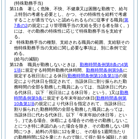
(特殊勤務手当)
第11条
著しく危険、不快、不健康又は困難な勤務で、給与
上特別の考慮を必要とし、かつ、その特殊性を給料で考慮
することが適当でないと認められるものに従事する職員
(
第
7条の2
の規定により管理職手当の支給を受ける者を除く。)
には、その勤務の特殊性に応じて特殊勤務手当を支給す
る。
2
特殊勤務手当の種類、支給される職員の範囲、支給額その
他特殊勤務手当の支給に関し必要な事項は、別に条例で定
める。
(給与の減額)
第12条
職員が勤務しないときは、
勤務時間条例第8条の4第
1項
に規定する時間外勤務代休時間、
勤務時間条例第9条
に
規定する祝日法による休日
(
勤務時間条例第10条第1項
の規
定により代休日を指定されて、当該休日に割り振られた勤
務時間の全部を勤務した職員にあっては、当該休日に代わ
る代休日。以下「祝日法による休日等」という。)
又は
勤務
時間条例第9条
に規定する年末年始の休日
(
勤務時間条例第
10条第1項
の規定により代休日を指定されて、当該休日に
割り振られた勤務時間の全部を勤務した職員にあっては、
当該休日に代わる代休日。以下「年末年始の休日等」とい
う。)
である場合、休暇による場合その他その勤務しないこ
とにつき特に承認のあった場合を除き、その勤務しない1時
間につき、給料の月額に12を乗じ、その額を1週間当たり
の勤務時間に52を乗じたもので除して得た額を減額した給