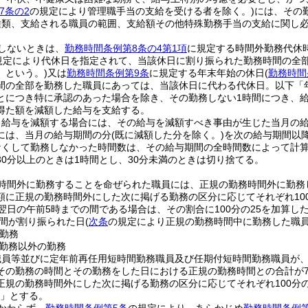
7条の2
の規定により管理職手当の支給を受ける者を除く。)
には、その
種類、支給される職員の範囲、支給額その他特殊勤務手当の支給に関し
しないときは、
勤務時間条例第8条の4第1項
に規定する時間外勤務代休
規定により代休日を指定されて、当該休日に割り振られた勤務時間の全
」という。)
又は
勤務時間条例第9条
に規定する年末年始の休日
(
勤務時間
間の全部を勤務した職員にあっては、当該休日に代わる代休日。以下「
とにつき特に承認のあった場合を除き、その勤務しない1時間につき、給
得た額を減額した給与を支給する。
り給与を減額する場合には、その給与を減額すべき事由が生じた当月の
には、当月の給与期間の分
(既に減額した分を除く。)
を次の給与期間以
なくして勤務しなかった時間数は、その給与期間の全時間数によって計算
30分以上のときは1時間とし、30分未満のときは切り捨てる。
時間外に勤務することを命ぜられた職員には、正規の勤務時間外に勤務
に正規の勤務時間外にした次に掲げる勤務の区分に応じてそれぞれ100分
翌日の午前5時までの間である場合は、その割合に100分の25を加算した
間が割り振られた日
(
次条
の規定により正規の勤務時間中に勤務した職
勤務
勤務以外の勤務
職員等並びに定年前再任用短時間勤務職員及び任期付短時間勤務職員が
その勤務の時間とその勤務をした日における正規の勤務時間との合計が7
正規の勤務時間外にした次に掲げる勤務の区分に応じてそれぞれ100分の1
0」とする。