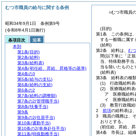
むつ市職員の給与に関する条例
○むつ市職員
昭和34年9月1日 条例第9号
(目的)
(令和8年4月1日施行)
第1条
この条例は
する一般職に属す
条項目次
沿革
(給料)
本則
第2条
給料は、
む
第1条
(目的)
間
(以下単に「正
第2条
(給料)
当、特殊勤務手当
第3条
(給料表)
当を除いたものと
第4条
(初任給、昇給、昇格等の基準)
(給料表)
第4条の3
第3条
給料表の種
第5条
(給与の支払)
(1)
行政職給料表
第6条
(給料の支給)
(2)
医療職給料表
第6条の2
ア
医療職給料
第7条
(給料の調整額)
イ
医療職給料
第7条の2
(管理職手当)
(3)
教育行政職給
第8条
(扶養手当)
2
前項
の給料表は
第9条
3
職員の職務は、
第9条の2
(住居手当)
おりとする。
第10条
(通勤手当)
(初任給、昇給、昇
第10条の2
(単身赴任手当)
第4条
市長は、組
第11条
(特殊勤務手当)