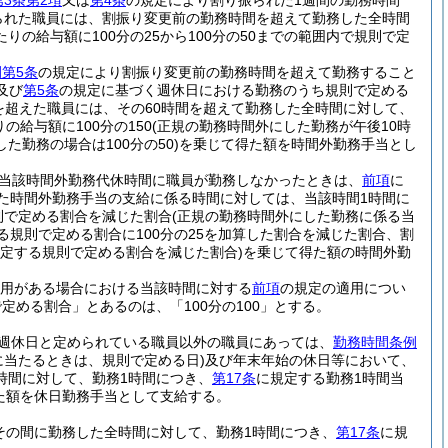
3条第2項
又は
第4条
の規定により割り振られた1週間の勤務時間
られた職員には、割振り変更前の勤務時間を超えて勤務した全時間
りの給与額に100分の25から100分の50までの範囲内で規則で定
第5条
の規定により割振り変更前の勤務時間を超えて勤務すること
及び
第5条
の規定に基づく週休日における勤務のうち規則で定める
間を超えた職員には、その60時間を超えて勤務した全時間に対して、
の給与額に100分の150
(正規の勤務時間外にした勤務が午後10時
た勤務の場合は100分の50)
を乗じて得た額を時間外勤務手当とし
当該時間外勤務代休時間に職員が勤務しなかったときは、
前項
に
た時間外勤務手当の支給に係る時間に対しては、当該時間1時間に
則で定める割合を減じた割合
(正規の勤務時間外にした勤務に係る当
る規則で定める割合に100分の25を加算した割合を減じた割合、割
定する規則で定める割合を減じた割合)
を乗じて得た額の時間外勤
用がある場合における当該時間に対する
前項
の規定の適用につい
める割合」とあるのは、「100分の100」とする。
週休日と定められている職員以外の職員にあっては、
勤務時間条例
に当たるときは、規則で定める日)
及び年末年始の休日等において、
時間に対して、勤務1時間につき、
第17条
に規定する勤務1時間当
得た額を休日勤務手当として支給する。
その間に勤務した全時間に対して、勤務1時間につき、
第17条
に規