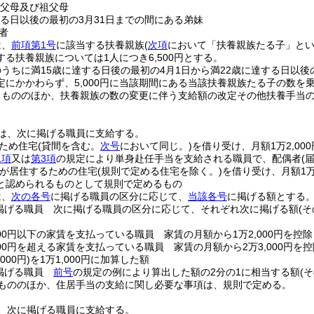
の父母及び祖父母
する日以後の最初の3月31日までの間にある弟妹
者
は、
前項第1号
に該当する扶養親族
(
次項
において「扶養親族たる子」とい
る扶養親族については1人につき6,500円とする。
うちに満15歳に達する日後の最初の4月1日から満22歳に達する日以後
定にかかわらず、5,000円に当該期間にある当該扶養親族たる子の数を
るもののほか、扶養親族の数の変更に伴う支給額の改定その他扶養手当
は、次に掲げる職員に支給する。
ため住宅
(貸間を含む。
次号
において同じ。)
を借り受け、月額1万2,00
1項
又は
第3項
の規定により単身赴任手当を支給される職員で、配偶者
(
が居住するための住宅
(規則で定める住宅を除く。)
を借り受け、月額1万
と認められるものとして規則で定めるもの
は、
次の各号
に掲げる職員の区分に応じて、
当該各号
に掲げる額とする
掲げる職員 次に掲げる職員の区分に応じて、それぞれ次に掲げる額
(
000円以下の家賃を支払っている職員 家賃の月額から1万2,000円を控
000円を超える家賃を支払っている職員 家賃の月額から2万3,000円を
000円)
を1万1,000円に加算した額
掲げる職員
前号
の規定の例により算出した額の2分の1に相当する額
(
もののほか、住居手当の支給に関し必要な事項は、規則で定める。
、次に掲げる職員に支給する。