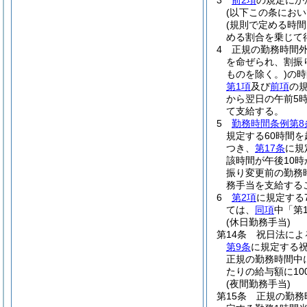
3
前2項
の規定にか
(以下この条にお
(規則で定める時間
める割合を乗じて
4
正規の勤務時間
を命ぜられ、割振
ものを除く。)
の時
第1項
及び
前項
の
から翌日の午前5時
て支給する。
5
勤務時間条例第8
規定する60時間
つき、
第17条
に規
該時間が午後10時
振り変更前の勤務
務手当を支給する
6
第2項
に規定する
ては、
同項
中「第
(休日勤務手当)
第14条
祝日法によ
第9条
に規定する
正規の勤務時間中
たりの給与額に10
(夜間勤務手当)
第15条
正規の勤務