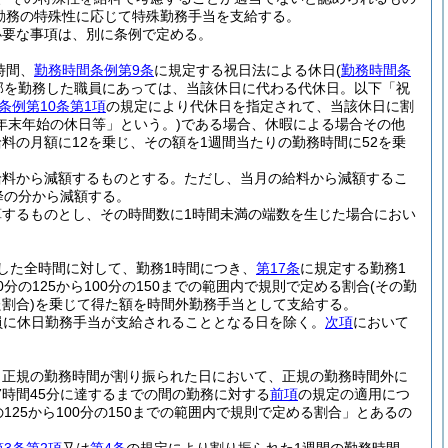
勤務の特殊性に応じて特殊勤務手当を支給する。
必要な事項は、別に条例で定める。
時間、
勤務時間条例第9条
に規定する祝日法による休日
(
勤務時間条
部を勤務した職員にあっては、当該休日に代わる代休日。以下「祝
条例第10条第1項
の規定により代休日を指定されて、当該休日に割
年末年始の休日等」という。)
である場合、休暇による場合その他
料の月額に12を乗じ、その額を1週間当たりの勤務時間に52を乗
給料から減額するものとする。
ただし、当月の給料から減額するこ
降の分から減額する。
するものとし、その時間数に1時間未満の端数を生じた場合におい
した全時間に対して、勤務1時間につき、
第17条
に規定する勤務1
の125から100分の150までの範囲内で規則で定める割合
(その勤
割合)
を乗じて得た額を時間外勤務手当として支給する。
員に休日勤務手当が支給されることとなる日を除く。
次項
において
、正規の勤務時間が割り振られた日において、正規の勤務時間外に
時間45分に達するまでの間の勤務に対する
前項
の規定の適用につ
25から100分の150までの範囲内で規則で定める割合」とあるの