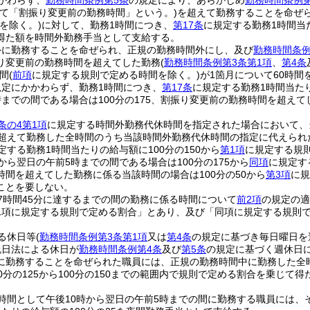
かわらず、
勤務時間条例第5条
の規定により、あらかじめ
勤務時間条例第
いて「割振り変更前の勤務時間」という。)
を超えて勤務することを命ぜ
を除く。)
に対して、勤務1時間につき、
第17条
に規定する勤務1時間当た
得た額を時間外勤務手当として支給する。
外に勤務することを命ぜられ、正規の勤務時間外にし、及び
勤務時間条例
り変更前の勤務時間を超えてした勤務
(
勤務時間条例第3条第1項
、
第4条
間
(
前項
に規定する規則で定める時間を除く。)
が1箇月について60時
規定にかかわらず、勤務1時間につき、
第17条
に規定する勤務1時間当たり
までの間である場合は100分の175、割振り変更前の勤務時間を超えてし
条の4第1項
に規定する時間外勤務代休時間を指定された場合において、
を超えて勤務した全時間のうち当該時間外勤務代休時間の指定に代えられ
定する勤務1時間当たりの給与額に100分の150から
第1項
に規定する規
から翌日の午前5時までの間である場合は100分の175から
同項
に規定す
時間を超えてした勤務に係る当該時間の場合は100分の50から
第3項
に規
ことを要しない。
7時間45分に達するまでの間の勤務に係る時間について
前2項
の規定の適
1項に規定する規則で定める割合」とあり、及び「同項に規定する規則で定
る休日等
(
勤務時間条例第3条第1項
又は
第4条
の規定に基づき毎日曜日を
祝日法による休日が
勤務時間条例第4条
及び
第5条
の規定に基づく週休日
に勤務することを命ぜられた職員には、正規の勤務時間中に勤務した全
0分の125から100分の150までの範囲内で規則で定める割合を乗じて
時間として午後10時から翌日の午前5時までの間に勤務する職員には、