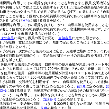
通機関を利用してその運賃を負担することを常例とする職員
(交通機関
関を利用しないで徒歩により通勤するものとした場合の通勤距離が片道
動車その他の交通の用具で規則で定めるもの
(以下この条において「自
勤することが著しく困難である職員以外の職員であって自動車等を使用
であるもの及び
次号
に掲げる職員を除く。)
通機関を利用してその運賃を負担し、かつ、自動車等を使用することを
が著しく困難である職員以外の職員であって、交通機関を利用せず、か
2キロメートル未満であるものを除く。)
、
次の各号
に掲げる職員の区分に応じ、
当該各号
に定める額とする。
掲げる職員 支給単位期間につき、規則で定めるところにより算出した
賃相当額」という。)
掲げる職員 次に掲げる職員の区分に応じ、支給単位期間につき、それ
期付短時間勤務職員のうち、支給単位期間当たりの通勤回数を考慮して
た額を減じた額)
車を使用する職員以外の職員 自動車等の使用距離が片道5キロメートル未
上である職員にあっては2万1,700円の範囲内でその使用距離に応じて規
車を使用する職員 自動車等の使用距離が片道4キロメートル未満である職
員にあっては6万4,200円の範囲内でその使用距離に応じて規則で定める
掲げる職員 交通機関を利用せず、かつ、自動車等を使用しないで徒歩
距離等の事情を考慮して規則で定める区分に応じ、
前2号
に定める額、
第
第3号
に掲げる職員で、自動車等の駐車のための施設
(その所在地及び利
」という。)
を利用し、その料金を負担することを常例とするもの
(規則
げる通勤手当の区分に応じ、
当該各号
に定める額とする。
る通勤手当 支給単位期間につき、5,000円を超えない範囲内で1箇
る通勤手当以外の通勤手当
前項
の規定による額