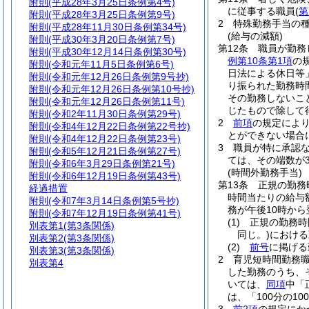
附則
(平成28年3月25日条例第4号)
に従事する職員
(
第
附則
(平成28年3月25日条例第9号)
2
特殊勤務手当の
附則
(平成28年11月30日条例第34号)
(給与の減額)
附則
(平成30年3月20日条例第7号)
第12条
職員が勤務
附則
(平成30年12月14日条例第30号)
例第10条第1項
の
附則
(令和元年11月5日条例第6号)
日法による休日等
附則
(令和元年12月26日条例第9号抄)
り振られた勤務時
附則
(令和元年12月26日条例第10号抄)
その勤務しないこ
附則
(令和元年12月26日条例第11号)
じたもので除して
附則
(令和2年11月30日条例第29号)
2
前項
の規定によ
附則
(令和4年12月22日条例第22号抄)
とができない場合
附則
(令和4年12月22日条例第23号)
3
職員が特に承認
附則
(令和5年12月21日条例第27号)
ては、その端数が
附則
(令和6年3月29日条例第21号)
(時間外勤務手当)
附則
(令和6年12月19日条例第43号)
第13条
正規の勤務
経過措置
時間当たりの給与額
附則
(令和7年3月14日条例第5号抄)
務が午後10時から
附則
(令和7年12月19日条例第41号)
(1)
正規の勤務時
別表第1
(第3条関係)
同じ。)
における
別表第2
(第3条関係)
(2)
前号
に掲げる
別表第3
(第3条関係)
2
育児短時間勤務
別表第4
した勤務のうち、
いては、
同項
中「
は、「100分の10