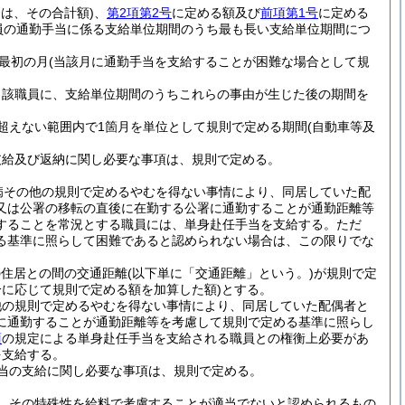
は、その合計額)
、
第2項第2号
に定める額及び
前項第1号
に定める
員の通勤手当に係る支給単位期間のうち最も長い支給単位期間につ
最初の月
(当該月に通勤手当を支給することが困難な場合として規
当該職員に、支給単位期間のうちこれらの事由が生じた後の期間を
超えない範囲内で1箇月を単位として規則で定める期間
(自動車等及
支給及び返納に関し必要な事項は、規則で定める。
病その他の規則で定めるやむを得ない事情により、同居していた配
又は公署の移転の直後に在勤する公署に通勤することが通勤距離等
することを常況とする職員には、単身赴任手当を支給する。
ただ
る基準に照らして困難であると認められない場合は、この限りでな
の住居との間の交通距離
(以下単に「交通距離」という。)
が規則で定
に応じて規則で定める額を加算した額)
とする。
他の規則で定めるやむを得ない事情により、同居していた配偶者と
に通勤することが通勤距離等を考慮して規則で定める基準に照らし
項
の規定による単身赴任手当を支給される職員との権衡上必要があ
を支給する。
当の支給に関し必要な事項は、規則で定める。
、その特殊性を給料で考慮することが適当でないと認められるもの