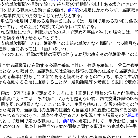
の支給単位期間の月数で除して得た額
(交通機関が2以上ある場合において
万円を超える職員の通勤手当の額は、
前2項
の規定にかかわらず、当該職
該支給単位期間の月数を乗じて得た額とする。
給単位期間
(規則で定める通勤手当にあっては、規則で定める期間)
に係る
あっては、その翌月)
の規則で定める日に支給する。
される職員につき、離職その他の規則で定める事由が生じた場合には、
める額を返納させるものとする。
「支給単位期間」とは、通勤手当の支給の単位となる期間として6箇月を
通勤手当にあっては、1箇月)
をいう。
るもののほか、通勤の実情の変更に伴う支給額の改定その他通勤手当の
異にする異動又は在勤する公署の移転に伴い、住居を移転し、父母の疾
ととなった職員で、当該異動又は公署の移転の直前の住居から当該異動
定める基準に照らして困難であると認められるもののうち、単身で生活
から在勤する公署に通勤することが、通勤距離等を考慮して規則で定め
額は、3万円
(規則で定めるところにより算定した職員の住居と配偶者
る職員にあっては、その額に、7万円を超えない範囲内で交通距離の区分
適用を受ける職員となったことに伴い、住居を移転し、父母の疾病その
った職員で、当該適用の直前の住居から当該適用の直後に在勤する公署
められるもののうち、単身で生活することを常況とする職員その他
第1
のとして規則で定める職員には、
前2項
の規定に準じて、単身赴任手当
もののほか、単身赴任手当の支給の調整に関する事項その他単身赴任手
、不快、不健康又は困難な勤務で、給与上特別の考慮を必要とし、かつ