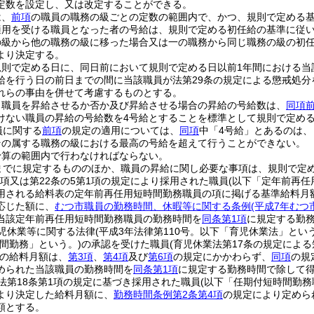
定数を設定し、又は改定することができる。
は、
前項
の職員の職務の級ごとの定数の範囲内で、かつ、規則で定める
適用を受ける職員となった者の号給は、規則で定める初任給の基準に従
の級から他の職務の級に移った場合又は一の職務から同じ職務の級の初
より決定する。
規則で定める日に、同日前において規則で定める日以前1年間における当
給を行う日の前日までの間に当該職員が法第29条の規定による懲戒処
れらの事由を併せて考慮するものとする。
り職員を昇給させるか否か及び昇給させる場合の昇給の号給数は、
同項
けない職員の昇給の号給数を4号給とすることを標準として規則で定め
員に関する
前項
の規定の適用については、
同項
中「4号給」とあるのは、
その属する職務の級における最高の号給を超えて行うことができない。
予算の範囲内で行わなければならない。
までに規定するもののほか、職員の昇給に関し必要な事項は、規則で定
1項又は第22条の5第1項の規定により採用された職員
(以下「定年前再任
用される給料表の定年前再任用短時間勤務職員の項に掲げる基準給料月
応じた額に、
むつ市職員の勤務時間、休暇等に関する条例
(平成7年むつ
当該定年前再任用短時間勤務職員の勤務時間を
同条第1項
に規定する勤
児休業等に関する法律
(平成3年法律第110号。以下「育児休業法」という
間勤務」という。)
の承認を受けた職員
(育児休業法第17条の規定によ
の給料月額は、
第3項
、
第4項
及び
第6項
の規定にかかわらず、
同項
の規
められた当該職員の勤務時間を
同条第1項
に規定する勤務時間で除して
法第18条第1項の規定に基づき採用された職員
(以下「任期付短時間勤務
より決定した給料月額に、
勤務時間条例第2条第4項
の規定により定めら
額とする。