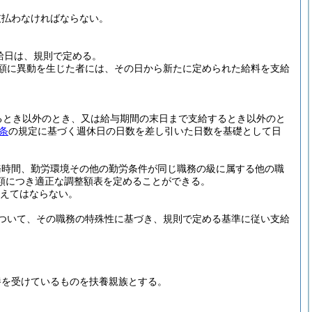
支払わなければならない。
給日は、規則で定める。
額に異動を生じた者には、その日から新たに定められた給料を支給
るとき以外のとき、又は給与期間の末日まで支給するとき以外のと
条
の規定に基づく週休日の日数を差し引いた日数を基礎として日
務時間、勤労環境その他の勤労条件が同じ職務の級に属する他の職
額につき適正な調整額表を定めることができる。
超えてはならない。
ついて、その職務の特殊性に基づき、規則で定める基準に従い支給
養を受けているものを扶養親族とする。