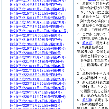
附則
(平成13年12月25日条例第24号)
4
運賃相当額をそ
附則
(平成14年3月18日条例第7号)
額の合計額が15
附則
(平成14年12月26日条例第42号)
き、15万円に当
附則
(平成15年3月18日条例第2号)
5
通勤手当は、支
附則
(平成15年11月28日条例第33号)
則で定める場合に
附則
(平成16年10月28日条例第20号)
6
通勤手当を支給
附則
(平成17年3月11日条例第85号)
考慮して規則で定
附則
(平成17年11月28日条例第161号)
7
この条において
附則
(平成18年3月30日条例第8号)
び駐車場等に係る
附則
(平成19年3月30日条例第7号)
8
前各項
に規定す
附則
(平成19年3月30日条例第18号)
(単身赴任手当)
附則
(平成19年11月30日条例第40号)
第10条の2
公署を
附則
(平成20年3月26日条例第6号
偶者と別居するこ
附則
(平成20年12月24日条例第45号)
を考慮して規則で
附則
(平成21年5月28日条例第26号)
し、配偶者の住居
附則
(平成21年11月27日条例第45号
い。
附則
(平成21年12月17日条例第48号
2
単身赴任手当の月
附則
(平成22年3月24日条例第4号)
める距離以上であ
附則
(平成22年11月30日条例第25号)
3
新たに給料表の
附則
(平成23年11月30日条例第16号)
別居することとな
附則
(平成24年11月30日条例第26号)
て困難であると認
附則
(平成26年3月24日条例第4号)
ると認められるも
附則
(平成26年11月27日条例第25号)
4
前3項
に規定する
附則
(平成27年3月24日条例第9号)
(特殊勤務手当)
附則
(平成28年3月25日条例第2号
第11条
著しく危険