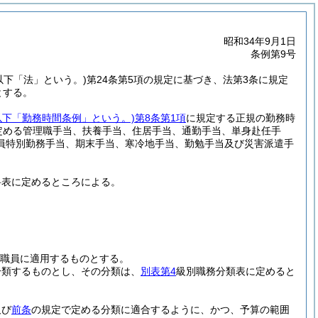
昭和34年9月1日
条例第9号
。以下「法」という。)
第24条第5項の規定に基づき、法第3条に規定
とする。
以下「勤務時間条例」という。)
第8条第1項
に規定する正規の勤務時
定める管理職手当、扶養手当、住居手当、通勤手当、単身赴任手
員特別勤務手当、期末手当、寒冷地手当、勤勉手当及び災害派遣手
料表に定めるところによる。
職員に適用するものとする。
分類するものとし、その分類は、
別表第4
級別職務分類表に定めると
及び
前条
の規定で定める分類に適合するように、かつ、予算の範囲