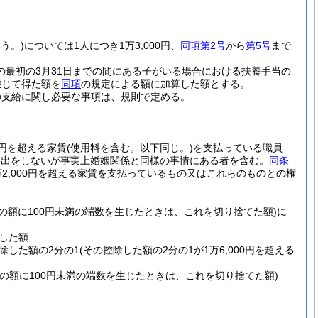
う。)
については1人につき1万3,000円、
同項第2号
から
第5号
まで
の最初の3月31日までの間にある子がいる場合における扶養手当の
乗じて得た額を
同項
の規定による額に加算した額とする。
の支給に関し必要な事項は、規則で定める。
0円を超える家賃
(使用料を含む。以下同じ。)
を支払っている職員
届出をしないが事実上婚姻関係と同様の事情にある者を含む。
同条
2,000円を超える家賃を支払っているもの又はこれらのものとの権
。
その額に100円未満の端数を生じたときは、これを切り捨てた額)
に
除した額
控除した額の2分の1
(その控除した額の2分の1が1万6,000円を超える
その額に100円未満の端数を生じたときは、これを切り捨てた額)