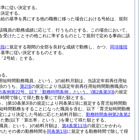
基準に従い決定する。
い決定する。
任給の基準を異にする他の職務に移った場合における号給は、規則
該職員の勤務成績に応じて、行うものとする。
この場合において、
分を受けたことその他これに準ずるものとして規則で定める事由に該
前段
に規定する期間の全部を良好な成績で勤務し、かつ、
同項後段
る基準に従い決定するものとする。
「2号給」とする。
める。
用短時間勤務職員」という。)
の給料月額は、当該定年前再任用短
額のうち、
第2項
の規定により当該定年前再任用短時間勤務職員の
市条例第22号。以下「勤務時間条例」という。)
第2条第3項
の規定
務時間で除して得た数を乗じて得た額とする。
。)
第10条第3項の規定により同条第1項に規定する育児短時間勤
る短時間勤務をすることになった職員を含む。以下「育児短時間勤務
定により決定した号給に応じた給料月額に、
勤務時間条例第2条第2
得た数
(以下「算出率」という。)
を乗じて得た額とする。
職員」という。)
の給料月額は、
第4条第11項
の規定にかかわら
れたその者の勤務時間を
同条第1項
に規定する勤務時間で除して得