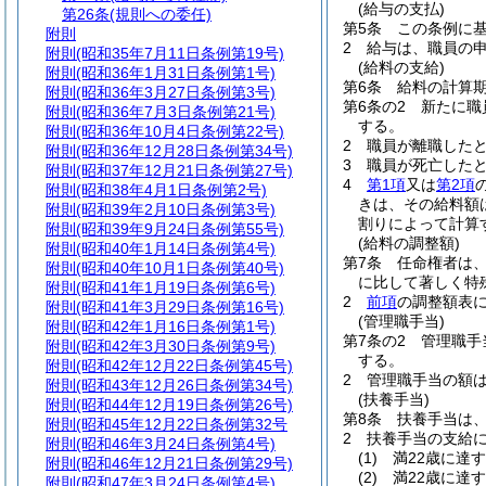
(給与の支払)
第26条
(規則への委任)
第5条
この条例に
附則
2
給与は、職員の
附則
(昭和35年7月11日条例第19号)
(給料の支給)
附則
(昭和36年1月31日条例第1号)
第6条
給料の計算
附則
(昭和36年3月27日条例第3号)
第6条の2
新たに職
附則
(昭和36年7月3日条例第21号)
する。
附則
(昭和36年10月4日条例第22号)
2
職員が離職した
附則
(昭和36年12月28日条例第34号)
3
職員が死亡した
附則
(昭和37年12月21日条例第27号)
4
第1項
又は
第2項
附則
(昭和38年4月1日条例第2号)
きは、その給料額
附則
(昭和39年2月10日条例第3号)
割りによって計算
附則
(昭和39年9月24日条例第55号)
(給料の調整額)
附則
(昭和40年1月14日条例第4号)
第7条
任命権者は
附則
(昭和40年10月1日条例第40号)
に比して著しく特
附則
(昭和41年1月19日条例第6号)
2
前項
の調整額表に
附則
(昭和41年3月29日条例第16号)
(管理職手当)
附則
(昭和42年1月16日条例第1号)
第7条の2
管理職手
附則
(昭和42年3月30日条例第9号)
する。
附則
(昭和42年12月22日条例第45号)
2
管理職手当の額は
附則
(昭和43年12月26日条例第34号)
(扶養手当)
附則
(昭和44年12月19日条例第26号)
第8条
扶養手当は
附則
(昭和45年12月22日条例第32号
2
扶養手当の支給
附則
(昭和46年3月24日条例第4号)
(1)
満22歳に達
附則
(昭和46年12月21日条例第29号)
(2)
満22歳に達
附則
(昭和47年3月24日条例第4号)