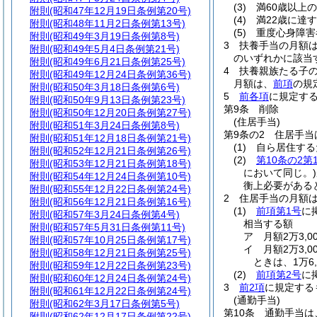
(3)
満60歳以上
附則
(昭和47年12月19日条例第20号)
(4)
満22歳に達
附則
(昭和48年11月2日条例第13号)
(5)
重度心身障害
附則
(昭和49年3月19日条例第8号)
3
扶養手当の月額
附則
(昭和49年5月4日条例第21号)
のいずれかに該当す
附則
(昭和49年6月21日条例第25号)
4
扶養親族たる子の
附則
(昭和49年12月24日条例第36号)
月額は、
前項
の規
附則
(昭和50年3月18日条例第6号)
5
前各項
に規定す
附則
(昭和50年9月13日条例第23号)
第9条
削除
附則
(昭和50年12月20日条例第27号)
(住居手当)
附則
(昭和51年3月24日条例第8号)
第9条の2
住居手当
附則
(昭和51年12月18日条例第21号)
(1)
自ら居住する
附則
(昭和52年12月21日条例第26号)
(2)
第10条の2第
附則
(昭和53年12月21日条例第18号)
において同じ。)
附則
(昭和54年12月24日条例第10号)
衡上必要がある
附則
(昭和55年12月22日条例第24号)
2
住居手当の月額
附則
(昭和56年12月21日条例第16号)
(1)
前項第1号
に
附則
(昭和57年3月24日条例第4号)
相当する額
附則
(昭和57年5月31日条例第11号)
ア
月額2万3,
附則
(昭和57年10月25日条例第17号)
イ
月額2万3,
附則
(昭和58年12月21日条例第25号)
ときは、1万6,
附則
(昭和59年12月22日条例第23号)
(2)
前項第2号
に
附則
(昭和60年12月24日条例第24号)
3
前2項
に規定する
附則
(昭和61年12月22日条例第24号)
(通勤手当)
附則
(昭和62年3月17日条例第5号)
第10条
通勤手当は
附則
(昭和62年12月17日条例第22号)