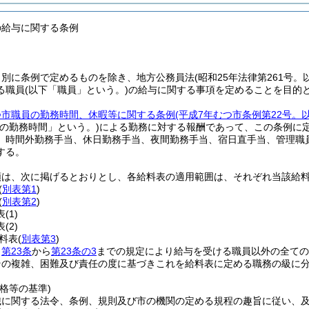
の給与に関する条例
、別に条例で定めるものを除き、地方公務員法
(昭和25年法律第261号
る職員
(以下「職員」という。)
の給与に関する事項を定めることを目的
つ市職員の勤務時間、休暇等に関する条例
(平成7年むつ市条例第22号。
規の勤務時間」という。)
による勤務に対する報酬であって、この条例に
、時間外勤務手当、休日勤務手当、夜間勤務手当、宿日直手当、管理職
する。
類は、次に掲げるとおりとし、各給料表の適用範囲は、それぞれ当該給
(
別表第1
)
(
別表第2
)
表
(1)
表
(2)
料表
(
別表第3
)
、
第23条
から
第23条の3
までの規定により給与を受ける職員以外の全ての
その複雑、困難及び責任の度に基づきこれを給料表に定める職務の級に
格等の基準)
織に関する法令、条例、規則及び市の機関の定める規程の趣旨に従い、