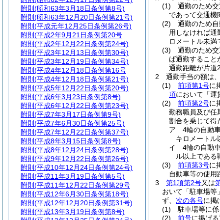
(1)
通勤のため交
附則
(昭和63年3月18日条例第8号)
であって交通機
附則
(昭和63年12月20日条例第21号)
(2)
通勤のため自
附則
(平成元年12月25日条例第26号)
用しなければ通
附則
(平成2年9月21日条例第20号
ロメートル未満
附則
(平成2年12月22日条例第24号)
(3)
通勤のため交
附則
(平成3年12月13日条例第30号)
ば通勤すること
附則
(平成3年12月19日条例第34号)
通勤距離が片道
附則
(平成4年12月18日条例第16号
2
通勤手当の額は
附則
(平成4年12月18日条例第21号)
(1)
前項第1号
に
附則
(平成5年12月22日条例第20号)
項
において「運
附則
(平成6年3月23日条例第8号)
(2)
前項第2号
に
附則
(平成6年12月22日条例第23号)
勤務職員及び任
附則
(平成7年3月17日条例第9号)
割合を乗じて得
附則
(平成7年6月30日条例第25号)
ア
4輪の自動
附則
(平成7年12月22日条例第37号)
キロメートル以
附則
(平成8年3月15日条例第8号)
イ
4輪の自動
附則
(平成8年12月24日条例第28号)
ル以上である職
附則
(平成9年12月22日条例第26号)
(3)
前項第3号
に
附則
(平成10年12月24日条例第24号)
自動車等の使用
附則
(平成11年3月19日条例第5号)
3
第1項第2号
又は
附則
(平成11年12月22日条例第29号
おいて「駐車場等
附則
(平成12年6月30日条例第18号)
ず、
次の各号
に掲
附則
(平成12年12月20日条例第31号)
(1)
駐車場等に係
附則
(平成13年3月19日条例第8号)
(2)
前号
に掲げ