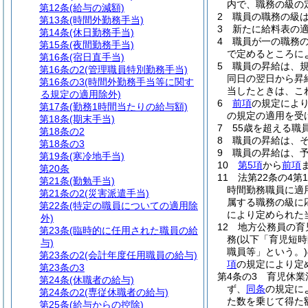
内で、職務の級の
第12条
(給与の減額)
2
職員の職務の級
第13条
(時間外勤務手当)
3
新たに給料表の
第14条
(休日勤務手当)
4
職員が一の職務
第15条
(夜間勤務手当)
で定めるところに
第16条
(宿日直手当)
5
職員の昇給は、
第16条の2
(管理職員特別勤務手当)
同日の翌日から昇
第16条の3
(時間外勤務手当等に関す
当したときは、こ
る規定の適用除外)
6
前項
の規定によ
第17条
(勤務1時間当たりの給与額)
の規定の適用を受
第18条
(期末手当)
7
55歳を超える職
第18条の2
8
職員の昇給は、
第18条の3
9
職員の昇給は、
第19条
(寒冷地手当)
10
第5項
から
前項
第20条
11
法第22条の4第
第21条
(勤勉手当)
時間勤務職員に適
第21条の2
(災害派遣手当)
属する職務の級に
第22条
(特定の職員についての適用除
により定められた
外)
12
地方公務員の育
第23条
(臨時的に任用された職員の給
務
(以下「育児短時
与)
職員等」という。)
第23条の2
(会計年度任用職員の給与)
項
の規定により定
第23条の3
第4条の3
育児休業
第24条
(休職者の給与)
ず、
同条
の規定に
第24条の2
(専従休職者の給与)
た数を乗じて得た
第25条
(給与からの控除)