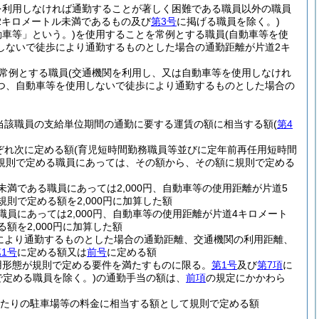
を利用しなければ通勤することが著しく困難である職員以外の職員
2キロメートル未満であるもの及び
第3号
に掲げる職員を除く。)
動車等」という。)
を使用することを常例とする職員
(自動車等を使
しないで徒歩により通勤するものとした場合の通勤距離が片道2キ
常例とする職員
(交通機関を利用し、又は自動車等を使用しなけれ
つ、自動車等を使用しないで徒歩により通勤するものとした場合の
当該職員の支給単位期間の通勤に要する運賃の額に相当する額
(
第4
ぞれ次に定める額
(育児短時間勤務職員等並びに定年前再任用短時間
規則で定める職員にあっては、その額から、その額に規則で定める
満である職員にあっては2,000円、自動車等の使用距離が片道5
則で定める額を2,000円に加算した額
員にあっては2,000円、自動車等の使用距離が片道4キロメート
額を2,000円に加算した額
により通勤するものとした場合の通勤距離、交通機関の利用距離、
1号
に定める額又は
前号
に定める額
用形態が規則で定める要件を満たすものに限る。
第1号
及び
第7項
に
で定める職員を除く。)
の通勤手当の額は、
前項
の規定にかかわら
月当たりの駐車場等の料金に相当する額として規則で定める額