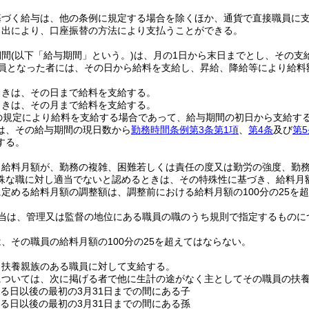
基づく給与は、他の条例に規定する場合を除くほか、通貨で直接職員に
申出により、口座振替の方法により支払うことができる。
期間
(以下「給与期間」という。)
は、月の1日から末日までとし、その支
員となった者には、その日から給料を支給し、昇給、降給等により給料
ときは、その日まで給料を支給する。
ときは、その月まで給料を支給する。
の規定により給料を支給する場合であって、給与期間の初日から支給す
は、その給与期間の現日数から
勤務時間条例第3条第1項
、
第4条
及び
第5
する。
、給料月額が、勤務の複雑、困難若しくは責任の度又は勤労の強度、勤
殊な職に対し適当でないと認めるときは、その特殊性に基づき、給料月
定める給料月額の調整額は、調整前における給料月額の100分の25を
当は、管理又は監督の地位にある職員の職のうち規則で指定するものに
、その職員の給料月額の100分の25を超えてはならない。
、扶養親族のある職員に対して支給する。
については、次に掲げる者で他に生計の途がなく主としてその職員の扶
する日以後の最初の3月31日までの間にある子
する日以後の最初の3月31日までの間にある孫