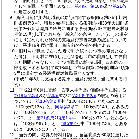
を「旧町村」という。)
の職員であった期間をむつ市の職員
として在職した期間とみなし、
第4条
、
第18条
及び
第21条
の規定を適用する。
9
編入日前に川内町職員の給与に関する条例
(昭和26年川内
町条例第3号)
、職員の給与に関する条例
(昭和38年大畑町条
例第2号)
又は職員の給与に関する条例
(昭和36年脇野沢村条
例第15号)
(以下これらを「編入前の条例」という。)
の規定
により定められた給料の支給及び扶養親族の認定について
は、平成16年度に限り、編入前の条例の例による。
10
旧町村の職員であった者で引き続きむつ市の職員となっ
た者は、旧町村に在職した期間をむつ市の職員として在職
した期間とみなして、むつ市職員の給与に関する条例の一
部を改正する条例
(平成16年むつ市条例第20号)
附則第2項第
3号に規定する経過措置対象職員とみなす。
(平成21年6月に支給する期末手当及び勤勉手当に関する特
例)
11
平成21年6月に支給する期末手当及び勤勉手当に関する
第18条第2項
及び
第3項
並びに
第21条第2項
の規定の適用に
ついては、
第18条第2項
中「100分の140」とあるのは
「100分の125」と、
同条第3項
中「100分の140」とあるの
は「100分の125」と、「100分の75」とあるのは「100分
の70」と、
第21条第2項第1号
中「100分の72.5」とあるの
は「100分の67.5」と、
同項第2号
中「100分の35」とある
のは「100分の30」とする。
12
当分の間、職員の給料月額は、当該職員が60歳に達した