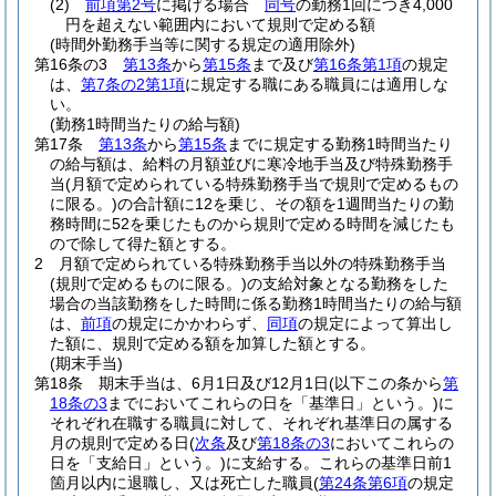
(2)
前項第2号
に掲げる場合
同号
の勤務1回につき4,000
円を超えない範囲内において規則で定める額
(時間外勤務手当等に関する規定の適用除外)
第16条の3
第13条
から
第15条
まで及び
第16条第1項
の規定
は、
第7条の2第1項
に規定する職にある職員には適用しな
い。
(勤務1時間当たりの給与額)
第17条
第13条
から
第15条
までに規定する勤務1時間当たり
の給与額は、給料の月額並びに寒冷地手当及び特殊勤務手
当
(月額で定められている特殊勤務手当で規則で定めるもの
に限る。)
の合計額に12を乗じ、その額を1週間当たりの勤
務時間に52を乗じたものから規則で定める時間を減じたも
ので除して得た額とする。
2
月額で定められている特殊勤務手当以外の特殊勤務手当
(規則で定めるものに限る。)
の支給対象となる勤務をした
場合の当該勤務をした時間に係る勤務1時間当たりの給与額
は、
前項
の規定にかかわらず、
同項
の規定によって算出し
た額に、規則で定める額を加算した額とする。
(期末手当)
第18条
期末手当は、6月1日及び12月1日
(以下この条から
第
18条の3
までにおいてこれらの日を「基準日」という。)
に
それぞれ在職する職員に対して、それぞれ基準日の属する
月の規則で定める日
(
次条
及び
第18条の3
においてこれらの
日を「支給日」という。)
に支給する。
これらの基準日前1
箇月以内に退職し、又は死亡した職員
(
第24条第6項
の規定