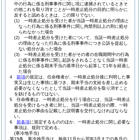
中の行為に係る刑事事件に関し現に逮捕されているときそ
の他これを取り消すことが一時差止処分の目的に明らかに
反すると認めるときは、この限りでない。
(1)
一時差止処分を受けた者が当該一時差止処分の理由と
なった行為に係る刑事事件に関し拘禁刑以上の刑に処せ
られなかった場合
(2)
一時差止処分を受けた者について、当該一時差止処分
の理由となった行為に係る刑事事件につき公訴を提起し
ない処分があった場合
(3)
一時差止処分を受けた者がその者の在職期間中の行為
に係る刑事事件に関し起訴をされることなく当該一時差
止処分に係る期末手当の基準日から起算して1年を経過し
た場合
4
前項
の規定は、任命権者が、一時差止処分後に判明した事
実又は生じた事情に基づき、期末手当の支給を差し止める
必要がなくなったとして当該一時差止処分を取り消すこと
を妨げるものではない。
5
任命権者は、一時差止処分を行う場合には、当該一時差止
処分を受けるべき者に対し、当該一時差止処分の際、一時
差止処分の事由を記載した説明書を交付しなければならな
い。
6
前各項
に規定するもののほか、一時差止処分に関し必要な
事項は、規則で定める。
(寒冷地手当)
第19条
寒冷地手当は、毎年11月から翌年3月までの各月の