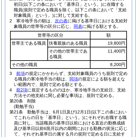
初日
(以下この条において「基準日」という。)
に在職する
職員
(規則で定める職員を除く。以下この条において「支給
対象職員」という。)
に対して支給する。
2
寒冷地手当の額は、
次の表
に掲げる基準日における支給対
象職員の世帯等の区分に応じ、
同表
に掲げる額とする。
世帯等の区分
額
世帯主である職員
扶養親族のある職員
19,800円
その他の世帯主であ
11,400円
る職員
その他の職員
8,200円
3
前項
の規定にかかわらず、支給対象職員のうち規則で定め
る職員の寒冷地手当の額は、
同項
の規定による額を超えな
い範囲内で、規則で定める額とする。
4
前2項
に規定するもののほか、寒冷地手当の支給日、支給
方法その他支給に関し必要な事項は、規則で定める。
第20条
削除
(勤勉手当)
第21条
勤勉手当は、6月1日及び12月1日
(以下この条におい
てこれらの日を「基準日」という。)
にそれぞれ在職する職
員に対し、当該職員の基準日以前における直近の勤務成績
及び基準日以前6箇月以内の期間における勤務の状況に応じ
て、それぞれ基準日の属する月の規則で定める日に支給す