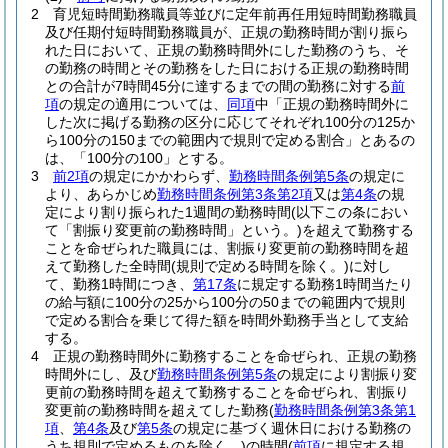
2
育児短時間勤務職員等並びに定年前再任用短時間勤務職員
及び任期付短時間勤務職員が、正規の勤務時間が割り振ら
れた日において、正規の勤務時間外にした勤務のうち、そ
の勤務の時間とその勤務をした日における正規の勤務時間
との合計が7時間45分に達するまでの間の勤務に対する
前
項
の規定の適用については、
同項
中「正規の勤務時間外に
した次に掲げる勤務の区分に応じてそれぞれ100分の125か
ら100分の150までの範囲内で規則で定める割合」とあるの
は、「100分の100」とする。
3
前2項
の規定にかかわらず、
勤務時間条例第5条
の規定に
より、あらかじめ
勤務時間条例第3条第2項
又は
第4条
の規
定により割り振られた1週間の勤務時間
(以下この条におい
て「割振り変更前の勤務時間」という。)
を超えて勤務する
ことを命ぜられた職員には、割振り変更前の勤務時間を超
えて勤務した全時間
(規則で定める時間を除く。)
に対し
て、勤務1時間につき、
第17条
に規定する勤務1時間当たり
の給与額に100分の25から100分の50までの範囲内で規則
で定める割合を乗じて得た額を時間外勤務手当として支給
する。
4
正規の勤務時間外に勤務することを命ぜられ、正規の勤務
時間外にし、及び
勤務時間条例第5条
の規定により割振り変
更前の勤務時間を超えて勤務することを命ぜられ、割振り
変更前の勤務時間を超えてした勤務
(
勤務時間条例第3条第1
項
、
第4条
及び
第5条
の規定に基づく週休日における勤務の
うち規則で定めるものを除く。)
の時間
(
前項
に規定する規