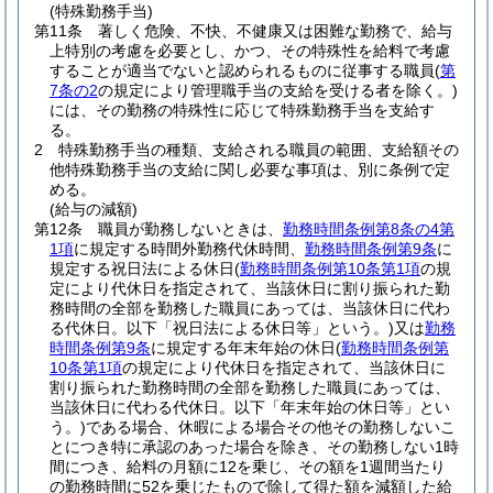
(特殊勤務手当)
第11条
著しく危険、不快、不健康又は困難な勤務で、給与
上特別の考慮を必要とし、かつ、その特殊性を給料で考慮
することが適当でないと認められるものに従事する職員
(
第
7条の2
の規定により管理職手当の支給を受ける者を除く。)
には、その勤務の特殊性に応じて特殊勤務手当を支給す
る。
2
特殊勤務手当の種類、支給される職員の範囲、支給額その
他特殊勤務手当の支給に関し必要な事項は、別に条例で定
める。
(給与の減額)
第12条
職員が勤務しないときは、
勤務時間条例第8条の4第
1項
に規定する時間外勤務代休時間、
勤務時間条例第9条
に
規定する祝日法による休日
(
勤務時間条例第10条第1項
の規
定により代休日を指定されて、当該休日に割り振られた勤
務時間の全部を勤務した職員にあっては、当該休日に代わ
る代休日。以下「祝日法による休日等」という。)
又は
勤務
時間条例第9条
に規定する年末年始の休日
(
勤務時間条例第
10条第1項
の規定により代休日を指定されて、当該休日に
割り振られた勤務時間の全部を勤務した職員にあっては、
当該休日に代わる代休日。以下「年末年始の休日等」とい
う。)
である場合、休暇による場合その他その勤務しないこ
とにつき特に承認のあった場合を除き、その勤務しない1時
間につき、給料の月額に12を乗じ、その額を1週間当たり
の勤務時間に52を乗じたもので除して得た額を減額した給