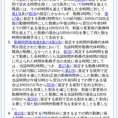
則で定める時間を除く。)
が1箇月について60時間を超えた
職員には、その60時間を超えて勤務した全時間に対して、
第1項
及び
前項
の規定にかかわらず、勤務1時間につき、
第
17条
に規定する勤務1時間当たりの給与額に100分の150
(正
規の勤務時間外にした勤務が午後10時から翌日の午前5時
までの間である場合は100分の175、割振り変更前の勤務時
間を超えてした勤務の場合は100分の50)
を乗じて得た額を
時間外勤務手当として支給する。
5
勤務時間条例第8条の4第1項
に規定する時間外勤務代休時
間を指定された場合において、当該時間外勤務代休時間に
職員が勤務しなかったときは、
前項
に規定する60時間を超
えて勤務した全時間のうち当該時間外勤務代休時間の指定
に代えられた時間外勤務手当の支給に係る時間に対して
は、当該時間1時間につき、
第17条
に規定する勤務1時間当
たりの給与額に100分の150から
第1項
に規定する規則で定
める割合を減じた割合
(正規の勤務時間外にした勤務に係る
当該時間が午後10時から翌日の午前5時までの間である場
合は100分の175から
同項
に規定する規則で定める割合に
100分の25を加算した割合を減じた割合、割振り変更前の
勤務時間を超えてした勤務に係る当該時間の場合は100分
の50から
第3項
に規定する規則で定める割合を減じた割合)
を乗じて得た額の時間外勤務手当を支給することを要しな
い。
6
第2項
に規定する7時間45分に達するまでの間の勤務に係