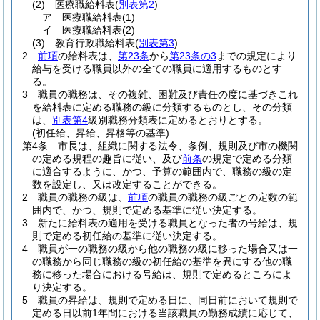
(2)
医療職給料表
(
別表第2
)
ア
医療職給料表
(1)
イ
医療職給料表
(2)
(3)
教育行政職給料表
(
別表第3
)
2
前項
の給料表は、
第23条
から
第23条の3
までの規定により
給与を受ける職員以外の全ての職員に適用するものとす
る。
3
職員の職務は、その複雑、困難及び責任の度に基づきこれ
を給料表に定める職務の級に分類するものとし、その分類
は、
別表第4
級別職務分類表に定めるとおりとする。
(初任給、昇給、昇格等の基準)
第4条
市長は、組織に関する法令、条例、規則及び市の機関
の定める規程の趣旨に従い、及び
前条
の規定で定める分類
に適合するように、かつ、予算の範囲内で、職務の級の定
数を設定し、又は改定することができる。
2
職員の職務の級は、
前項
の職員の職務の級ごとの定数の範
囲内で、かつ、規則で定める基準に従い決定する。
3
新たに給料表の適用を受ける職員となった者の号給は、規
則で定める初任給の基準に従い決定する。
4
職員が一の職務の級から他の職務の級に移った場合又は一
の職務から同じ職務の級の初任給の基準を異にする他の職
務に移った場合における号給は、規則で定めるところによ
り決定する。
5
職員の昇給は、規則で定める日に、同日前において規則で
定める日以前1年間における当該職員の勤務成績に応じて、