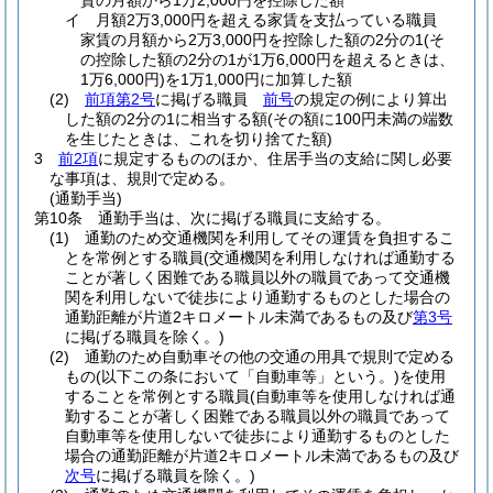
賃の月額から1万2,000円を控除した額
イ
月額2万3,000円を超える家賃を支払っている職員
家賃の月額から2万3,000円を控除した額の2分の1
(そ
の控除した額の2分の1が1万6,000円を超えるときは、
1万6,000円)
を1万1,000円に加算した額
(2)
前項第2号
に掲げる職員
前号
の規定の例により算出
した額の2分の1に相当する額
(その額に100円未満の端数
を生じたときは、これを切り捨てた額)
3
前2項
に規定するもののほか、住居手当の支給に関し必要
な事項は、規則で定める。
(通勤手当)
第10条
通勤手当は、次に掲げる職員に支給する。
(1)
通勤のため交通機関を利用してその運賃を負担するこ
とを常例とする職員
(交通機関を利用しなければ通勤する
ことが著しく困難である職員以外の職員であって交通機
関を利用しないで徒歩により通勤するものとした場合の
通勤距離が片道2キロメートル未満であるもの及び
第3号
に掲げる職員を除く。)
(2)
通勤のため自動車その他の交通の用具で規則で定める
もの
(以下この条において「自動車等」という。)
を使用
することを常例とする職員
(自動車等を使用しなければ通
勤することが著しく困難である職員以外の職員であって
自動車等を使用しないで徒歩により通勤するものとした
場合の通勤距離が片道2キロメートル未満であるもの及び
次号
に掲げる職員を除く。)