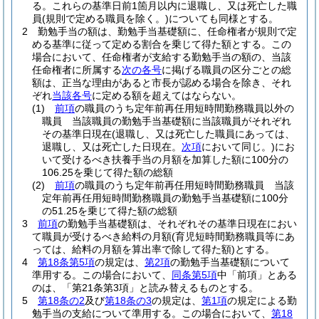
る。
これらの基準日前1箇月以内に退職し、又は死亡した職
員
(規則で定める職員を除く。)
についても同様とする。
2
勤勉手当の額は、勤勉手当基礎額に、任命権者が規則で定
める基準に従って定める割合を乗じて得た額とする。
この
場合において、任命権者が支給する勤勉手当の額の、当該
任命権者に所属する
次の各号
に掲げる職員の区分ごとの総
額は、正当な理由があると市長が認める場合を除き、それ
ぞれ
当該各号
に定める額を超えてはならない。
(1)
前項
の職員のうち定年前再任用短時間勤務職員以外の
職員 当該職員の勤勉手当基礎額に当該職員がそれぞれ
その基準日現在
(退職し、又は死亡した職員にあっては、
退職し、又は死亡した日現在。
次項
において同じ。)
にお
いて受けるべき扶養手当の月額を加算した額に100分の
106.25を乗じて得た額の総額
(2)
前項
の職員のうち定年前再任用短時間勤務職員 当該
定年前再任用短時間勤務職員の勤勉手当基礎額に100分
の51.25を乗じて得た額の総額
3
前項
の勤勉手当基礎額は、それぞれその基準日現在におい
て職員が受けるべき給料の月額
(育児短時間勤務職員等にあ
っては、給料の月額を算出率で除して得た額)
とする。
4
第18条第5項
の規定は、
第2項
の勤勉手当基礎額について
準用する。
この場合において、
同条第5項
中「前項」とある
のは、「第21条第3項」と読み替えるものとする。
5
第18条の2
及び
第18条の3
の規定は、
第1項
の規定による勤
勉手当の支給について準用する。
この場合において、
第18