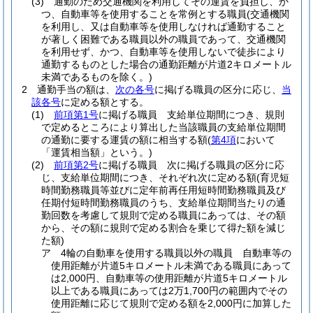
(3)
通勤のため交通機関を利用してその運賃を負担し、か
つ、自動車等を使用することを常例とする職員
(交通機関
を利用し、又は自動車等を使用しなければ通勤すること
が著しく困難である職員以外の職員であって、交通機関
を利用せず、かつ、自動車等を使用しないで徒歩により
通勤するものとした場合の通勤距離が片道2キロメートル
未満であるものを除く。)
2
通勤手当の額は、
次の各号
に掲げる職員の区分に応じ、
当
該各号
に定める額とする。
(1)
前項第1号
に掲げる職員 支給単位期間につき、規則
で定めるところにより算出した当該職員の支給単位期間
の通勤に要する運賃の額に相当する額
(
第4項
において
「運賃相当額」という。)
(2)
前項第2号
に掲げる職員 次に掲げる職員の区分に応
じ、支給単位期間につき、それぞれ次に定める額
(育児短
時間勤務職員等並びに定年前再任用短時間勤務職員及び
任期付短時間勤務職員のうち、支給単位期間当たりの通
勤回数を考慮して規則で定める職員にあっては、その額
から、その額に規則で定める割合を乗じて得た額を減じ
た額)
ア
4輪の自動車を使用する職員以外の職員 自動車等の
使用距離が片道5キロメートル未満である職員にあって
は2,000円、自動車等の使用距離が片道5キロメートル
以上である職員にあっては2万1,700円の範囲内でその
使用距離に応じて規則で定める額を2,000円に加算した