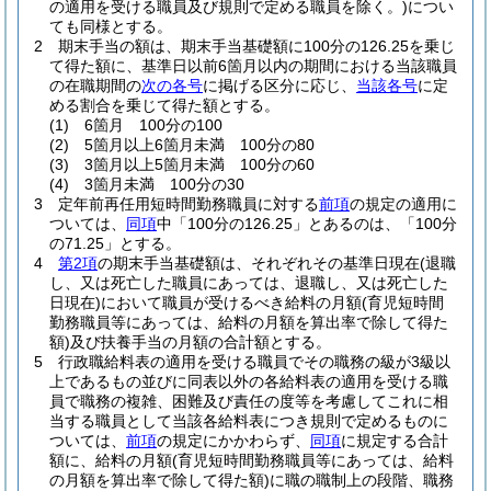
の適用を受ける職員及び規則で定める職員を除く。)
につい
ても同様とする。
2
期末手当の額は、期末手当基礎額に100分の126.25を乗じ
て得た額に、基準日以前6箇月以内の期間における当該職員
の在職期間の
次の各号
に掲げる区分に応じ、
当該各号
に定
める割合を乗じて得た額とする。
(1)
6箇月 100分の100
(2)
5箇月以上6箇月未満 100分の80
(3)
3箇月以上5箇月未満 100分の60
(4)
3箇月未満 100分の30
3
定年前再任用短時間勤務職員に対する
前項
の規定の適用に
ついては、
同項
中「100分の126.25」とあるのは、「100分
の71.25」とする。
4
第2項
の期末手当基礎額は、それぞれその基準日現在
(退職
し、又は死亡した職員にあっては、退職し、又は死亡した
日現在)
において職員が受けるべき給料の月額
(育児短時間
勤務職員等にあっては、給料の月額を算出率で除して得た
額)
及び扶養手当の月額の合計額とする。
5
行政職給料表の適用を受ける職員でその職務の級が3級以
上であるもの並びに同表以外の各給料表の適用を受ける職
員で職務の複雑、困難及び責任の度等を考慮してこれに相
当する職員として当該各給料表につき規則で定めるものに
ついては、
前項
の規定にかかわらず、
同項
に規定する合計
額に、給料の月額
(育児短時間勤務職員等にあっては、給料
の月額を算出率で除して得た額)
に職の職制上の段階、職務