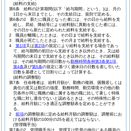
(給料の支給)
第6条
給料の計算期間
(以下「給与期間」という。)
は、月の
1日から末日までとし、その支給日は、規則で定める。
第6条の2
新たに職員となった者には、その日から給料を支
給し、昇給、降給等により給料額に異動を生じた者には、
その日から新たに定められた給料を支給する。
2
職員が離職したときは、その日まで給料を支給する。
3
職員が死亡したときは、その月まで給料を支給する。
4
第1項
又は
第2項
の規定により給料を支給する場合であっ
て、給与期間の初日から支給するとき以外のとき、又は給
与期間の末日まで支給するとき以外のときは、その給料額
は、その給与期間の現日数から
勤務時間条例第3条第1項
、
第4条
及び
第5条
の規定に基づく週休日の日数を差し引いた
日数を基礎として日割りによって計算する。
(給料の調整額)
第7条
任命権者は、給料月額が、勤務の複雑、困難若しくは
責任の度又は勤労の強度、勤務時間、勤労環境その他の勤
労条件が同じ職務の級に属する他の職に比して著しく特殊
な職に対し適当でないと認めるときは、その特殊性に基づ
き、給料月額につき適正な調整額表を定めることができ
る。
2
前項
の調整額表に定める給料月額の調整額は、調整前にお
ける給料月額の100分の25を超えてはならない。
(管理職手当)
第7条の2
管理職手当は、管理又は監督の地位にある職員の