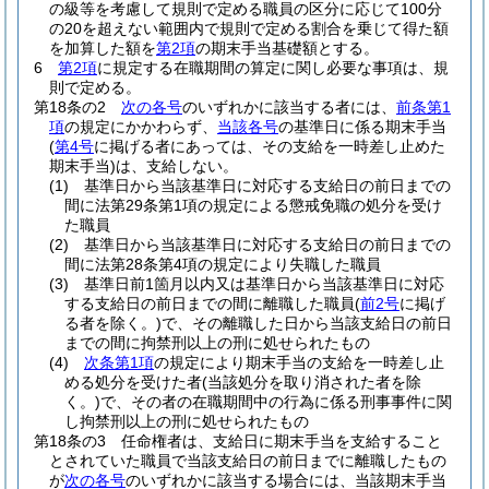
の級等を考慮して規則で定める職員の区分に応じて100分
の20を超えない範囲内で規則で定める割合を乗じて得た額
を加算した額を
第2項
の期末手当基礎額とする。
6
第2項
に規定する在職期間の算定に関し必要な事項は、規
則で定める。
第18条の2
次の各号
のいずれかに該当する者には、
前条第1
項
の規定にかかわらず、
当該各号
の基準日に係る期末手当
(
第4号
に掲げる者にあっては、その支給を一時差し止めた
期末手当)
は、支給しない。
(1)
基準日から当該基準日に対応する支給日の前日までの
間に法第29条第1項の規定による懲戒免職の処分を受け
た職員
(2)
基準日から当該基準日に対応する支給日の前日までの
間に法第28条第4項の規定により失職した職員
(3)
基準日前1箇月以内又は基準日から当該基準日に対応
する支給日の前日までの間に離職した職員
(
前2号
に掲げ
る者を除く。)
で、その離職した日から当該支給日の前日
までの間に拘禁刑以上の刑に処せられたもの
(4)
次条第1項
の規定により期末手当の支給を一時差し止
める処分を受けた者
(当該処分を取り消された者を除
く。)
で、その者の在職期間中の行為に係る刑事事件に関
し拘禁刑以上の刑に処せられたもの
第18条の3
任命権者は、支給日に期末手当を支給すること
とされていた職員で当該支給日の前日までに離職したもの
が
次の各号
のいずれかに該当する場合には、当該期末手当