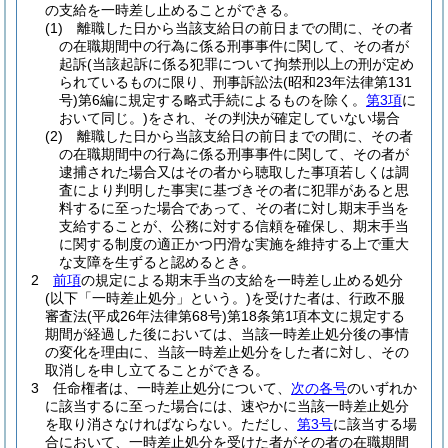
の支給を一時差し止めることができる。
(1)
離職した日から当該支給日の前日までの間に、その者
の在職期間中の行為に係る刑事事件に関して、その者が
起訴
(当該起訴に係る犯罪について拘禁刑以上の刑が定め
られているものに限り、刑事訴訟法
(昭和23年法律第131
号)
第6編に規定する略式手続によるものを除く。
第3項
に
おいて同じ。)
をされ、その判決が確定していない場合
(2)
離職した日から当該支給日の前日までの間に、その者
の在職期間中の行為に係る刑事事件に関して、その者が
逮捕された場合又はその者から聴取した事項若しくは調
査により判明した事実に基づきその者に犯罪があると思
料するに至った場合であって、その者に対し期末手当を
支給することが、公務に対する信頼を確保し、期末手当
に関する制度の適正かつ円滑な実施を維持する上で重大
な支障を生ずると認めるとき。
2
前項
の規定による期末手当の支給を一時差し止める処分
(以下「一時差止処分」という。)
を受けた者は、行政不服
審査法
(平成26年法律第68号)
第18条第1項本文に規定する
期間が経過した後においては、当該一時差止処分後の事情
の変化を理由に、当該一時差止処分をした者に対し、その
取消しを申し立てることができる。
3
任命権者は、一時差止処分について、
次の各号
のいずれか
に該当するに至った場合には、速やかに当該一時差止処分
を取り消さなければならない。
ただし、
第3号
に該当する場
合において、一時差止処分を受けた者がその者の在職期間