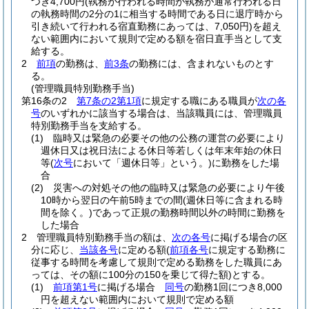
つき4,700円
(執務が行われる時間が執務が通常行われる日
の執務時間の2分の1に相当する時間である日に退庁時から
引き続いて行われる宿直勤務にあっては、7,050円)
を超え
ない範囲内において規則で定める額を宿日直手当として支
給する。
2
前項
の勤務は、
前3条
の勤務には、含まれないものとす
る。
(管理職員特別勤務手当)
第16条の2
第7条の2第1項
に規定する職にある職員が
次の各
号
のいずれかに該当する場合は、当該職員には、管理職員
特別勤務手当を支給する。
(1)
臨時又は緊急の必要その他の公務の運営の必要により
週休日又は祝日法による休日等若しくは年末年始の休日
等
(
次号
において「週休日等」という。)
に勤務をした場
合
(2)
災害への対処その他の臨時又は緊急の必要により午後
10時から翌日の午前5時までの間
(週休日等に含まれる時
間を除く。)
であって正規の勤務時間以外の時間に勤務を
した場合
2
管理職員特別勤務手当の額は、
次の各号
に掲げる場合の区
分に応じ、
当該各号
に定める額
(
前項各号
に規定する勤務に
従事する時間を考慮して規則で定める勤務をした職員にあ
っては、その額に100分の150を乗じて得た額)
とする。
(1)
前項第1号
に掲げる場合
同号
の勤務1回につき8,000
円を超えない範囲内において規則で定める額