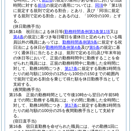
る時間について
前2項
の規定の適用がある場合における当該
時間に対する
前項
の規定の適用については、
同項
中「第1項
に規定する規則で定める割合」とあり、及び「同項に規定
する規則で定める割合」とあるのは、「100分の100」とす
る。
(休日勤務手当)
第14条
祝日法による休日等
(
勤務時間条例第3条第1項
又は
第4条
の規定に基づき毎日曜日を週休日と定められている職
員以外の職員にあっては、
勤務時間条例第9条
に規定する祝
日法による休日が
勤務時間条例第4条
及び
第5条
の規定に基
づく週休日に当たるときは、規則で定める日)
及び年末年始
の休日等において、正規の勤務時間中に勤務することを命
ぜられた職員には、正規の勤務時間中に勤務した全時間に
対して、勤務1時間につき、
第17条
に規定する勤務1時間当
たりの給与額に100分の125から100分の150までの範囲内
で規則で定める割合を乗じて得た額を休日勤務手当として
支給する。
(夜間勤務手当)
第15条
正規の勤務時間として午後10時から翌日の午前5時
までの間に勤務する職員には、その間に勤務した全時間に
対して、勤務1時間につき、
第17条
に規定する勤務1時間当
たりの給与額の100分の25を夜間勤務手当として支給す
る。
(宿日直手当)
第16条
宿日直勤務を命ぜられた職員には、その勤務1回に