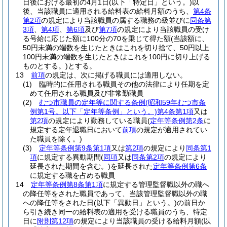
日後における最初の4月1日
(以下「特定日」という。)
以
後、当該職員に適用される給料表の給料月額のうち、
第4条
第2項
の規定により当該職員の属する職務の級並びに
同条第
3項
、
第4項
、
第6項
及び
第7項
の規定により当該職員の受け
る号給に応じた額に100分の70を乗じて得た額
(当該額に、
50円未満の端数を生じたときはこれを切り捨て、50円以上
100円未満の端数を生じたときはこれを100円に切り上げる
ものとする。)
とする。
13
前項
の規定は、次に掲げる職員には適用しない。
(1)
臨時的に任用される職員その他の法律により任期を定
めて任用される職員及び非常勤職員
(2)
むつ市職員の定年等に関する条例
(昭和59年むつ市条
例第1号。以下「定年等条例」という。)
第4条第1項
又は
第2項
の規定により勤務している職員
(
定年等条例第2条
に
規定する定年退職日において
前項
の規定が適用されてい
た職員を除く。)
(3)
定年等条例第9条第1項
又は
第2項
の規定により
同条第1
項
に規定する異動期間
(
同項
又は
同条第2項
の規定により
延長された期間を含む。)
を延長された
定年等条例第6条
に規定する職を占める職員
14
定年等条例第8条第1項
に規定する管理監督職以外の職へ
の降任等をされた職員であって、当該管理監督職以外の職
への降任等をされた日
(以下「異動日」という。)
の前日か
ら引き続き同一の給料表の適用を受ける職員のうち、特定
日に
附則第12項
の規定により当該職員の受ける給料月額
(以