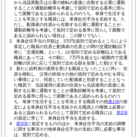
から当該異動又は公署の移転の直後に在勤する公署に通勤
することが通勤距離等を考慮して規則で定める基準に照ら
して困難であると認められるもののうち、単身で生活する
ことを常況とする職員には、単身赴任手当を支給する。
た
だし、配偶者の住居から在勤する公署に通勤することが、
通勤距離等を考慮して規則で定める基準に照らして困難で
あると認められない場合は、この限りでない。
2
単身赴任手当の月額は、3万円
(規則で定めるところにより
算定した職員の住居と配偶者の住居との間の交通距離
(以下
単に「交通距離」という。)
が規則で定める距離以上である
職員にあっては、その額に、7万円を超えない範囲内で交通
距離の区分に応じて規則で定める額を加算した額)
とする。
3
新たに給料表の適用を受ける職員となったことに伴い、住
居を移転し、父母の疾病その他の規則で定めるやむを得な
い事情により、同居していた配偶者と別居することとなっ
た職員で、当該適用の直前の住居から当該適用の直後に在
勤する公署に通勤することが通勤距離等を考慮して規則で
定める基準に照らして困難であると認められるもののう
ち、単身で生活することを常況とする職員その他
第1項
の規
定による単身赴任手当を支給される職員との権衡上必要が
あると認められるものとして規則で定める職員には、
前2項
の規定に準じて、単身赴任手当を支給する。
4
前3項
に規定するもののほか、単身赴任手当の支給の調整
に関する事項その他単身赴任手当の支給に関し必要な事項
は、規則で定める。