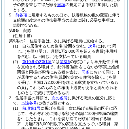
子の数を乗じて得た額を
同項
の規定による額に加算した額
とする。
5
前各項
に規定するもののほか、扶養親族の数の変更に伴う
支給額の改定その他扶養手当の支給に関し必要な事項は、
規則で定める。
第9条
削除
(住居手当)
第9条の2
住居手当は、次に掲げる職員に支給する。
(1)
自ら居住するため住宅
(貸間を含む。
次号
において同
じ。)
を借り受け、月額1万2,000円を超える家賃
(使用料
を含む。以下同じ。)
を支払っている職員
(2)
第10条の2第1項
又は
第3項
の規定により単身赴任手当
を支給される職員で、配偶者
(届出をしないが事実上婚姻
関係と同様の事情にある者を含む。
同条
において同じ。)
が居住するための住宅
(規則で定める住宅を除く。)
を借
り受け、月額1万2,000円を超える家賃を支払っているも
の又はこれらのものとの権衡上必要があると認められる
ものとして規則で定めるもの
2
住居手当の月額は、
次の各号
に掲げる職員の区分に応じ
て、
当該各号
に掲げる額とする。
(1)
前項第1号
に掲げる職員 次に掲げる職員の区分に応
じて、それぞれ次に掲げる額
(その額に100円未満の端数
を生じたときは、これを切り捨てた額)
に相当する額
ア
月額2万3,000円以下の家賃を支払っている職員 家