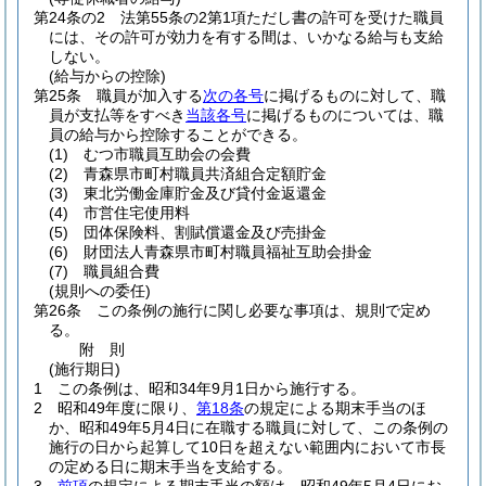
第24条の2
法第55条の2第1項ただし書の許可を受けた職員
には、その許可が効力を有する間は、いかなる給与も支給
しない。
(給与からの控除)
第25条
職員が加入する
次の各号
に掲げるものに対して、職
員が支払等をすべき
当該各号
に掲げるものについては、職
員の給与から控除することができる。
(1)
むつ市職員互助会の会費
(2)
青森県市町村職員共済組合定額貯金
(3)
東北労働金庫貯金及び貸付金返還金
(4)
市営住宅使用料
(5)
団体保険料、割賦償還金及び売掛金
(6)
財団法人青森県市町村職員福祉互助会掛金
(7)
職員組合費
(規則への委任)
第26条
この条例の施行に関し必要な事項は、規則で定め
る。
附
則
(施行期日)
1
この条例は、昭和34年9月1日から施行する。
2
昭和49年度に限り、
第18条
の規定による期末手当のほ
か、昭和49年5月4日に在職する職員に対して、この条例の
施行の日から起算して10日を超えない範囲内において市長
の定める日に期末手当を支給する。