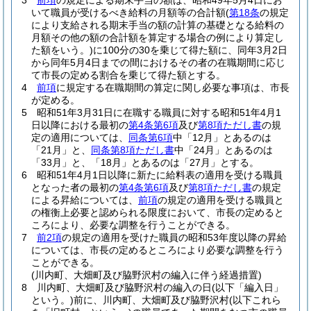
3
前項
の規定による期末手当の額は、昭和49年5月4日にお
いて職員が受けるべき給料の月額等の合計額
(
第18条
の規定
により支給される期末手当の額の計算の基礎となる給料の
月額その他の額の合計額を算定する場合の例により算定し
た額をいう。)
に100分の30を乗じて得た額に、同年3月2日
から同年5月4日までの間におけるその者の在職期間に応じ
て市長の定める割合を乗じて得た額とする。
4
前項
に規定する在職期間の算定に関し必要な事項は、市長
が定める。
5
昭和51年3月31日に在職する職員に対する昭和51年4月1
日以降における最初の
第4条第6項
及び
第8項ただし書
の規
定の適用については、
同条第6項
中「12月」とあるのは
「21月」と、
同条第8項ただし書
中「24月」とあるのは
「33月」と、「18月」とあるのは「27月」とする。
6
昭和51年4月1日以降に新たに給料表の適用を受ける職員
となった者の最初の
第4条第6項
及び
第8項ただし書
の規定
による昇給については、
前項
の規定の適用を受ける職員と
の権衡上必要と認められる限度において、市長の定めると
ころにより、必要な調整を行うことができる。
7
前2項
の規定の適用を受けた職員の昭和53年度以降の昇給
については、市長の定めるところにより必要な調整を行う
ことができる。
(川内町、大畑町及び脇野沢村の編入に伴う経過措置)
8
川内町、大畑町及び脇野沢村の編入の日
(以下「編入日」
という。)
前に、川内町、大畑町及び脇野沢村
(以下これら