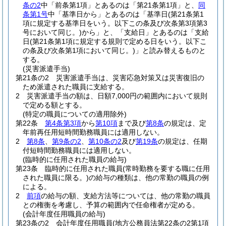
条の2
中「前条第1項」とあるのは「第21条第1項」と、
同
条第1号
中「基準日から」とあるのは「基準日
(第21条第1
項に規定する基準日をいう。以下この条及び次条第3項第3
号において同じ。)
から」と、「支給日」とあるのは「支給
日
(第21条第1項に規定する規則で定める日をいう。以下こ
の条及び次条第1項において同じ。)
」と読み替えるものと
する。
(災害派遣手当)
第21条の2
災害派遣手当は、災害応急対策又は災害復旧の
ため派遣された職員に支給する。
2
災害派遣手当の額は、日額7,000円の範囲内において規則
で定める額とする。
(特定の職員についての適用除外)
第22条
第4条第3項
から
第10項
まで及び
第8条
の規定は、定
年前再任用短時間勤務職員には適用しない。
2
第8条
、
第9条の2
、
第10条の2
及び
第19条
の規定は、任期
付短時間勤務職員には適用しない。
(臨時的に任用された職員の給与)
第23条
臨時的に任用された職員
(常時勤務を要する職に任用
された職員に限る。)
の給与の種類は、他の常勤の職員の例
による。
2
前項
の給与の額、支給方法等については、他の常勤の職員
との権衡を考慮し、予算の範囲内で任命権者が定める。
(会計年度任用職員の給与)
第23条の2
会計年度任用職員
(地方公務員法第22条の2第1項