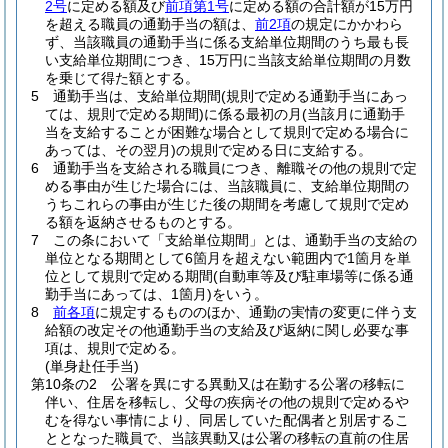
2号
に定める額及び
前項第1号
に定める額の合計額が15万円
を超える職員の通勤手当の額は、
前2項
の規定にかかわら
ず、当該職員の通勤手当に係る支給単位期間のうち最も長
い支給単位期間につき、15万円に当該支給単位期間の月数
を乗じて得た額とする。
5
通勤手当は、支給単位期間
(規則で定める通勤手当にあっ
ては、規則で定める期間)
に係る最初の月
(当該月に通勤手
当を支給することが困難な場合として規則で定める場合に
あっては、その翌月)
の規則で定める日に支給する。
6
通勤手当を支給される職員につき、離職その他の規則で定
める事由が生じた場合には、当該職員に、支給単位期間の
うちこれらの事由が生じた後の期間を考慮して規則で定め
る額を返納させるものとする。
7
この条において「支給単位期間」とは、通勤手当の支給の
単位となる期間として6箇月を超えない範囲内で1箇月を単
位として規則で定める期間
(自動車等及び駐車場等に係る通
勤手当にあっては、1箇月)
をいう。
8
前各項
に規定するもののほか、通勤の実情の変更に伴う支
給額の改定その他通勤手当の支給及び返納に関し必要な事
項は、規則で定める。
(単身赴任手当)
第10条の2
公署を異にする異動又は在勤する公署の移転に
伴い、住居を移転し、父母の疾病その他の規則で定めるや
むを得ない事情により、同居していた配偶者と別居するこ
ととなった職員で、当該異動又は公署の移転の直前の住居