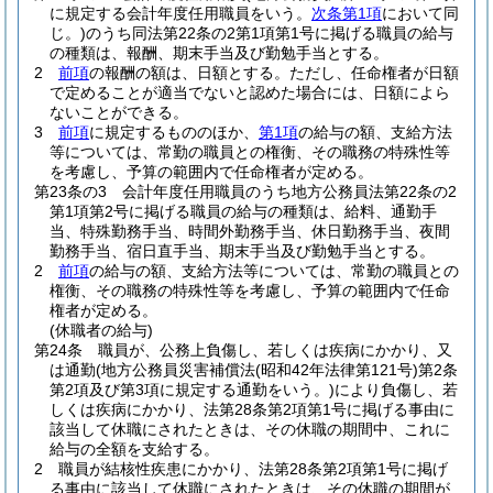
に規定する会計年度任用職員をいう。
次条第1項
において同
じ。)
のうち同法第22条の2第1項第1号に掲げる職員の給与
の種類は、報酬、期末手当及び勤勉手当とする。
2
前項
の報酬の額は、日額とする。
ただし、任命権者が日額
で定めることが適当でないと認めた場合には、日額によら
ないことができる。
3
前項
に規定するもののほか、
第1項
の給与の額、支給方法
等については、常勤の職員との権衡、その職務の特殊性等
を考慮し、予算の範囲内で任命権者が定める。
第23条の3
会計年度任用職員のうち地方公務員法第22条の2
第1項第2号に掲げる職員の給与の種類は、給料、通勤手
当、特殊勤務手当、時間外勤務手当、休日勤務手当、夜間
勤務手当、宿日直手当、期末手当及び勤勉手当とする。
2
前項
の給与の額、支給方法等については、常勤の職員との
権衡、その職務の特殊性等を考慮し、予算の範囲内で任命
権者が定める。
(休職者の給与)
第24条
職員が、公務上負傷し、若しくは疾病にかかり、又
は通勤
(地方公務員災害補償法
(昭和42年法律第121号)
第2条
第2項及び第3項に規定する通勤をいう。)
により負傷し、若
しくは疾病にかかり、法第28条第2項第1号に掲げる事由に
該当して休職にされたときは、その休職の期間中、これに
給与の全額を支給する。
2
職員が結核性疾患にかかり、法第28条第2項第1号に掲げ
る事由に該当して休職にされたときは、その休職の期間が