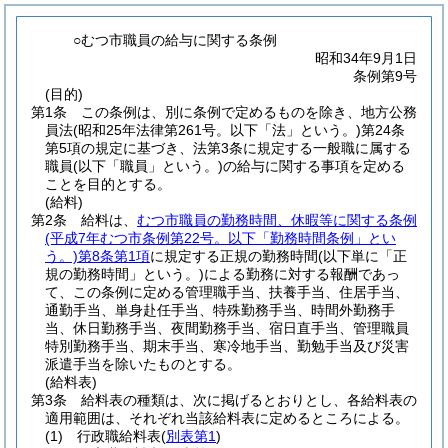
○むつ市職員の給与に関する条例
昭和34年9月1日
条例第9号
(目的)
第1条
この条例は、別に条例で定めるものを除き、地方公務
員法
(昭和25年法律第261号。以下「法」という。)
第24条
第5項の規定に基づき、法第3条に規定する一般職に属する
職員
(以下「職員」という。)
の給与に関する事項を定める
ことを目的とする。
(給料)
第2条
給料は、
むつ市職員の勤務時間、休暇等に関する条例
(平成7年むつ市条例第22号。以下「勤務時間条例」とい
う。)
第8条第1項
に規定する正規の勤務時間
(以下単に「正
規の勤務時間」という。)
による勤務に対する報酬であっ
て、この条例に定める管理職手当、扶養手当、住居手当、
通勤手当、単身赴任手当、特殊勤務手当、時間外勤務手
当、休日勤務手当、夜間勤務手当、宿日直手当、管理職員
特別勤務手当、期末手当、寒冷地手当、勤勉手当及び災害
派遣手当を除いたものとする。
(給料表)
第3条
給料表の種類は、次に掲げるとおりとし、各給料表の
適用範囲は、それぞれ当該給料表に定めるところによる。
(1)
行政職給料表
(
別表第1
)