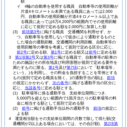
額
イ
4輪の自動車を使用する職員 自動車等の使用距離が
片道4キロメートル未満である職員にあっては2,000
円、自動車等の使用距離が片道4キロメートル以上であ
る職員にあっては6万4,200円の範囲内でその使用距離
に応じて規則で定める額を2,000円に加算した額
(3)
前項第3号
に掲げる職員 交通機関を利用せず、か
つ、自動車等を使用しないで徒歩により通勤するものと
した場合の通勤距離、交通機関の利用距離、自動車等の
使用距離等の事情を考慮して規則で定める区分に応じ、
前2号
に定める額、
第1号
に定める額又は
前号
に定める額
3
第1項第2号
又は
第3号
に掲げる職員で、自動車等の駐車の
ための施設
(その所在地及び利用形態が規則で定める要件を
満たすものに限る。
第1号
及び
第7項
において「駐車場等」
という。)
を利用し、その料金を負担することを常例とする
もの
(規則で定める職員を除く。)
の通勤手当の額は、
前項
の規定にかかわらず、
次の各号
に掲げる通勤手当の区分に
応じ、
当該各号
に定める額とする。
(1)
駐車場等に係る通勤手当 支給単位期間につき、
5,000円を超えない範囲内で1箇月当たりの駐車場等の料
金に相当する額として規則で定める額
(2)
前号
に掲げる通勤手当以外の通勤手当
前項
の規定に
よる額
4
運賃相当額をその支給単位期間の月数で除して得た額
(交
通機関が2以上ある場合においては、その合計額)
、
第2項第