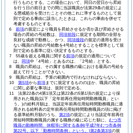
行うものとする。
この場合において、同日の翌日から昇給
を行う日の前日までの間に当該職員が法第29条の規定によ
る懲戒処分を受けたことその他これに準ずるものとして規
則で定める事由に該当したときは、これらの事由を併せて
考慮するものとする。
6
前項
の規定により職員を昇給させるか否か及び昇給させる
場合の昇給の号給数は、
同項前段
に規定する期間の全部を
良好な成績で勤務し、かつ、
同項後段
の規定の適用を受け
ない職員の昇給の号給数を4号給とすることを標準として規
則で定める基準に従い決定するものとする。
7
55歳を超える職員に関する
前項
の規定の適用について
は、
同項
中「4号給」とあるのは、「2号給」とする。
8
職員の昇給は、その属する職務の級における最高の号給を
超えて行うことができない。
9
職員の昇給は、予算の範囲内で行わなければならない。
10
第5項
から
前項
までに規定するもののほか、職員の昇給
に関し必要な事項は、規則で定める。
11
法第22条の4第1項又は第22条の5第1項の規定により採
用された職員
(以下「定年前再任用短時間勤務職員」とい
う。)
の給料月額は、当該定年前再任用短時間勤務職員に適
用される給料表の定年前再任用短時間勤務職員の項に掲げ
る基準給料月額のうち、
第2項
の規定により当該定年前再任
用短時間勤務職員の属する職務の級に応じた額に、
むつ市
職員の勤務時間、休暇等に関する条例
(平成7年むつ市条例
第22号。以下「勤務時間条例」という。)
第2条第3項
の規