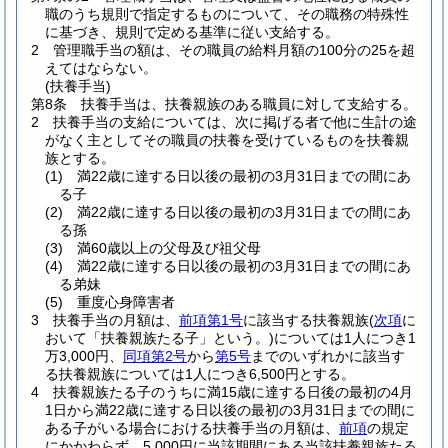
職のうち規則で指定するものについて、その職務の特殊性
に基づき、規則で定める基準に従い支給する。
2
管理職手当の額は、その職員の給料月額の100分の25を超
えてはならない。
(扶養手当)
第8条
扶養手当は、扶養親族のある職員に対して支給する。
2
扶養手当の支給については、次に掲げる者で他に生計の途
がなく主としてその職員の扶養を受けているものを扶養親
族とする。
(1)
満22歳に達する日以後の最初の3月31日までの間にあ
る子
(2)
満22歳に達する日以後の最初の3月31日までの間にあ
る孫
(3)
満60歳以上の父母及び祖父母
(4)
満22歳に達する日以後の最初の3月31日までの間にあ
る弟妹
(5)
重度心身障害者
3
扶養手当の月額は、
前項第1号
に該当する扶養親族
(
次項
に
おいて「扶養親族たる子」という。)
については1人につき1
万3,000円、
同項第2号
から
第5号
までのいずれかに該当す
る扶養親族については1人につき6,500円とする。
4
扶養親族たる子のうちに満15歳に達する日後の最初の4月
1日から満22歳に達する日以後の最初の3月31日までの間に
ある子がいる場合における扶養手当の月額は、
前項
の規定
にかかわらず、5,000円に当該期間にある当該扶養親族たる