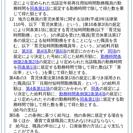
定により定められた当該定年前再任用短時間勤務職員の勤
務時間を
同条第1項
に規定する勤務時間で除して得た数を乗
じて得た額とする。
12
地方公務員の育児休業等に関する法律
(平成3年法律第
110号。以下「育児休業法」という。)
第10条第3項の規定
により同条第1項に規定する育児短時間勤務
(以下「育児短
時間勤務」という。)
の承認を受けた職員
(育児休業法第17
条の規定による短時間勤務をすることになった職員を含
む。以下「育児短時間勤務職員等」という。)
の給料月額
は、
第3項
、
第4項
及び
第6項
の規定にかかわらず、
同項
の
規定により決定した号給に応じた給料月額に、
勤務時間条
例第2条第2項
の規定により定められた当該職員の勤務時間
を
同条第1項
に規定する勤務時間で除して得た数
(以下「算
出率」という。)
を乗じて得た額とする。
第4条の3
育児休業法第18条第1項の規定に基づき採用され
た職員
(以下「任期付短時間勤務職員」という。)
の給料月
額は、
第4条第11項
の規定にかかわらず、
同条
の規定によ
り決定した給料月額に、
勤務時間条例第2条第4項
の規定に
より定められたその者の勤務時間を
同条第1項
に規定する勤
務時間で除して得た数を乗じて得た額とする。
(給与の支払)
第5条
この条例に基づく給与は、他の条例に規定する場合を
除くほか、通貨で直接職員に支払わなければならない。
2
給与は、職員の申出により、口座振替の方法により支払う
ことができる。