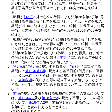
満2年に達するまでは、これに給料、扶養手当、住居手当、
期末手当及び寒冷地手当のそれぞれ100分の80を支給す
る。
3
職員が
前2項
以外の心身の故障により法第28条第2項第1号
に掲げる事由に該当して休職にされたときは、その休職の
期間が満1年に達するまでは、これに給料、扶養手当、住居
手当、期末手当及び寒冷地手当のそれぞれ100分の80を支
給する。
4
職員が法第28条第2項第2号に掲げる事由に該当して休職
にされたときは、その休職の期間中、これに給料、扶養手
当及び住居手当のそれぞれの100分の60を支給する。
5
法第28条第2項の規定により休職にされた職員には、他の
条例に別段の定めがない限り、
前各項
に定める給与を除く
ほか、他のいかなる給与も支給しない。
6
第2項
及び
第3項
に規定する職員が、
当該各項
に規定する
期間内で
第18条第1項
に規定する基準日前1箇月以内に退職
し、又は死亡したときは、
同項
に規定する規則で定める日
に、
当該各項
の例による額の期末手当を支給することがで
きる。
ただし、規則で定める職員については、この限りで
ない。
7
前項
の規定の適用を受ける職員の期末手当の支給について
は、
第18条の2
及び
第18条の3
の規定を準用する。
この場合
において、
第18条の2
中「前条第1項」とあるのは、「第24
条第6項」と読み替えるものとする。
(専従休職者の給与)