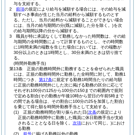
与を支給する。
2
前項
の規定により給与を減額する場合には、その給与を減
額すべき事由が生じた当月の給料から減額するものとす
る。
ただし、当月の給料から減額することができない場合
には、当月の給与期間の分
(既に減額した分を除く。)
を次
の給与期間以降の分から減額する。
3
職員が特に承認なくして勤務しなかった時間数は、その給
与期間の全時間数によって計算するものとし、その時間数
に1時間未満の端数を生じた場合においては、その端数が
30分以上のときは1時間とし、30分未満のときは切り捨て
る。
(時間外勤務手当)
第13条
正規の勤務時間外に勤務することを命ぜられた職員
には、正規の勤務時間外に勤務した全時間に対して、勤務1
時間につき、
第17条
に規定する勤務1時間当たりの給与額
に正規の勤務時間外にした次に掲げる勤務の区分に応じて
それぞれ100分の125から100分の150までの範囲内で規則
で定める割合
(その勤務が午後10時から翌日の午前5時まで
の間である場合は、その割合に100分の25を加算した割合)
を乗じて得た額を時間外勤務手当として支給する。
(1)
正規の勤務時間が割り振られた日
(
次条
の規定により
正規の勤務時間中に勤務した職員に休日勤務手当が支給
されることとなる日を除く。
次項
において同じ。)
におけ
る勤務
(2)
前号
に掲げる勤務以外の勤務