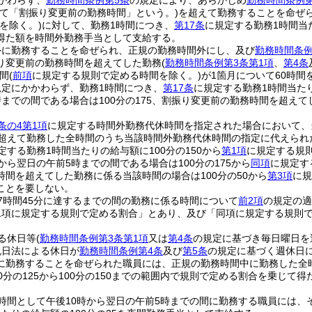
かわらず、
勤務時間条例第5条
の規定により、あらかじめ
勤務時間条例第
いて「割振り変更前の勤務時間」という。)
を超えて勤務することを命ぜ
を除く。)
に対して、勤務1時間につき、
第17条
に規定する勤務1時間当た
得た額を時間外勤務手当として支給する。
外に勤務することを命ぜられ、正規の勤務時間外にし、及び
勤務時間条例
り変更前の勤務時間を超えてした勤務
(
勤務時間条例第3条第1項
、
第4条
間
(
前項
に規定する規則で定める時間を除く。)
が1箇月について60時
規定にかかわらず、勤務1時間につき、
第17条
に規定する勤務1時間当たり
までの間である場合は100分の175、割振り変更前の勤務時間を超えてし
条の4第1項
に規定する時間外勤務代休時間を指定された場合において、
を超えて勤務した全時間のうち当該時間外勤務代休時間の指定に代えられ
定する勤務1時間当たりの給与額に100分の150から
第1項
に規定する規
から翌日の午前5時までの間である場合は100分の175から
同項
に規定す
時間を超えてした勤務に係る当該時間の場合は100分の50から
第3項
に規
ことを要しない。
7時間45分に達するまでの間の勤務に係る時間について
前2項
の規定の適
1項に規定する規則で定める割合」とあり、及び「同項に規定する規則で定
る休日等
(
勤務時間条例第3条第1項
又は
第4条
の規定に基づき毎日曜日を
祝日法による休日が
勤務時間条例第4条
及び
第5条
の規定に基づく週休日
に勤務することを命ぜられた職員には、正規の勤務時間中に勤務した全
0分の125から100分の150までの範囲内で規則で定める割合を乗じて
時間として午後10時から翌日の午前5時までの間に勤務する職員には、