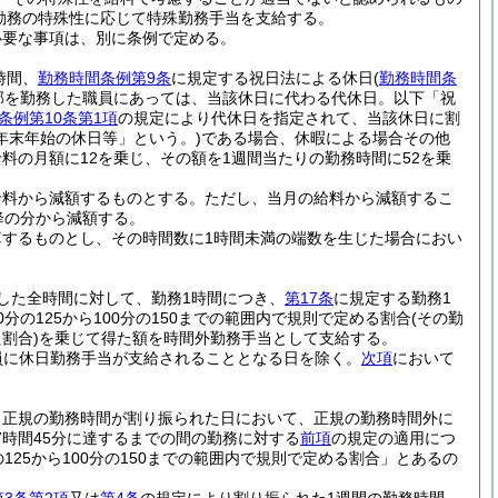
勤務の特殊性に応じて特殊勤務手当を支給する。
必要な事項は、別に条例で定める。
時間、
勤務時間条例第9条
に規定する祝日法による休日
(
勤務時間条
部を勤務した職員にあっては、当該休日に代わる代休日。以下「祝
条例第10条第1項
の規定により代休日を指定されて、当該休日に割
年末年始の休日等」という。)
である場合、休暇による場合その他
料の月額に12を乗じ、その額を1週間当たりの勤務時間に52を乗
給料から減額するものとする。
ただし、当月の給料から減額するこ
降の分から減額する。
するものとし、その時間数に1時間未満の端数を生じた場合におい
した全時間に対して、勤務1時間につき、
第17条
に規定する勤務1
の125から100分の150までの範囲内で規則で定める割合
(その勤
割合)
を乗じて得た額を時間外勤務手当として支給する。
員に休日勤務手当が支給されることとなる日を除く。
次項
において
、正規の勤務時間が割り振られた日において、正規の勤務時間外に
時間45分に達するまでの間の勤務に対する
前項
の規定の適用につ
25から100分の150までの範囲内で規則で定める割合」とあるの