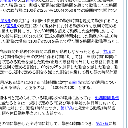
3条第2項
又は
第4条
の規定により割り振られた1週間の勤務時間
られた職員には、割振り変更前の勤務時間を超えて勤務した全時間
りの給与額に100分の25から100分の50までの範囲内で規則で定
第5条
の規定により割振り変更前の勤務時間を超えて勤務すること
及び
第5条
の規定に基づく週休日における勤務のうち規則で定める
間を超えた職員には、その60時間を超えて勤務した全時間に対して、
の給与額に100分の150
(正規の勤務時間外にした勤務が午後10時
た勤務の場合は100分の50)
を乗じて得た額を時間外勤務手当とし
当該時間外勤務代休時間に職員が勤務しなかったときは、
前項
に
た時間外勤務手当の支給に係る時間に対しては、当該時間1時間に
則で定める割合を減じた割合
(正規の勤務時間外にした勤務に係る当
る規則で定める割合に100分の25を加算した割合を減じた割合、割
定する規則で定める割合を減じた割合)
を乗じて得た額の時間外勤
用がある場合における当該時間に対する
前項
の規定の適用につい
める割合」とあるのは、「100分の100」とする。
週休日と定められている職員以外の職員にあっては、
勤務時間条例
に当たるときは、規則で定める日)
及び年末年始の休日等において、
時間に対して、勤務1時間につき、
第17条
に規定する勤務1時間当
得た額を休日勤務手当として支給する。
その間に勤務した全時間に対して、勤務1時間につき、
第17条
に規