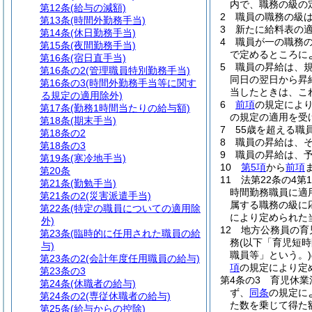
内で、職務の級の
第12条
(給与の減額)
2
職員の職務の級
第13条
(時間外勤務手当)
3
新たに給料表の
第14条
(休日勤務手当)
4
職員が一の職務
第15条
(夜間勤務手当)
で定めるところに
第16条
(宿日直手当)
5
職員の昇給は、
第16条の2
(管理職員特別勤務手当)
同日の翌日から昇
第16条の3
(時間外勤務手当等に関す
当したときは、こ
る規定の適用除外)
6
前項
の規定によ
第17条
(勤務1時間当たりの給与額)
の規定の適用を受
第18条
(期末手当)
7
55歳を超える職
第18条の2
8
職員の昇給は、
第18条の3
9
職員の昇給は、
第19条
(寒冷地手当)
10
第5項
から
前項
第20条
11
法第22条の4第
第21条
(勤勉手当)
時間勤務職員に適
第21条の2
(災害派遣手当)
属する職務の級に
第22条
(特定の職員についての適用除
により定められた
外)
12
地方公務員の育
第23条
(臨時的に任用された職員の給
務
(以下「育児短時
与)
職員等」という。)
第23条の2
(会計年度任用職員の給与)
項
の規定により定
第23条の3
第4条の3
育児休業
第24条
(休職者の給与)
ず、
同条
の規定に
第24条の2
(専従休職者の給与)
た数を乗じて得た
第25条
(給与からの控除)