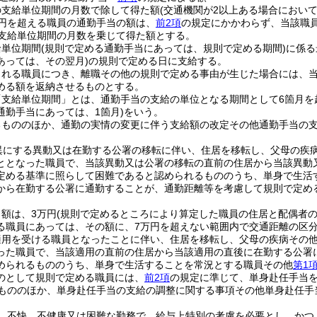
の支給単位期間の月数で除して得た額
(交通機関が2以上ある場合において
万円を超える職員の通勤手当の額は、
前2項
の規定にかかわらず、当該職
該支給単位期間の月数を乗じて得た額とする。
給単位期間
(規則で定める通勤手当にあっては、規則で定める期間)
に係る
あっては、その翌月)
の規則で定める日に支給する。
される職員につき、離職その他の規則で定める事由が生じた場合には、
める額を返納させるものとする。
「支給単位期間」とは、通勤手当の支給の単位となる期間として6箇月を
通勤手当にあっては、1箇月)
をいう。
るもののほか、通勤の実情の変更に伴う支給額の改定その他通勤手当の
異にする異動又は在勤する公署の移転に伴い、住居を移転し、父母の疾
ととなった職員で、当該異動又は公署の移転の直前の住居から当該異動
定める基準に照らして困難であると認められるもののうち、単身で生活
から在勤する公署に通勤することが、通勤距離等を考慮して規則で定め
額は、3万円
(規則で定めるところにより算定した職員の住居と配偶者
る職員にあっては、その額に、7万円を超えない範囲内で交通距離の区分
適用を受ける職員となったことに伴い、住居を移転し、父母の疾病その
った職員で、当該適用の直前の住居から当該適用の直後に在勤する公署
められるもののうち、単身で生活することを常況とする職員その他
第1
のとして規則で定める職員には、
前2項
の規定に準じて、単身赴任手当
もののほか、単身赴任手当の支給の調整に関する事項その他単身赴任手
、不快、不健康又は困難な勤務で、給与上特別の考慮を必要とし、かつ