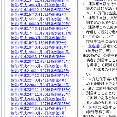
附則
(平成13年12月25日条例第24号)
4
運賃相当額をそ
附則
(平成14年3月18日条例第7号)
額の合計額が15
附則
(平成14年12月26日条例第42号)
き、15万円に当
附則
(平成15年3月18日条例第2号)
5
通勤手当は、支
附則
(平成15年11月28日条例第33号)
則で定める場合に
附則
(平成16年10月28日条例第20号)
6
通勤手当を支給
附則
(平成17年3月11日条例第85号)
考慮して規則で定
附則
(平成17年11月28日条例第161号)
7
この条において
附則
(平成18年3月30日条例第8号)
び駐車場等に係る
附則
(平成19年3月30日条例第7号)
8
前各項
に規定す
附則
(平成19年3月30日条例第18号)
(単身赴任手当)
附則
(平成19年11月30日条例第40号)
第10条の2
公署を
附則
(平成20年3月26日条例第6号
偶者と別居するこ
附則
(平成20年12月24日条例第45号)
を考慮して規則で
附則
(平成21年5月28日条例第26号)
し、配偶者の住居
附則
(平成21年11月27日条例第45号
い。
附則
(平成21年12月17日条例第48号
2
単身赴任手当の月
附則
(平成22年3月24日条例第4号)
める距離以上であ
附則
(平成22年11月30日条例第25号)
3
新たに給料表の
附則
(平成23年11月30日条例第16号)
別居することとな
附則
(平成24年11月30日条例第26号)
て困難であると認
附則
(平成26年3月24日条例第4号)
ると認められるも
附則
(平成26年11月27日条例第25号)
4
前3項
に規定する
附則
(平成27年3月24日条例第9号)
(特殊勤務手当)
附則
(平成28年3月25日条例第2号
第11条
著しく危険