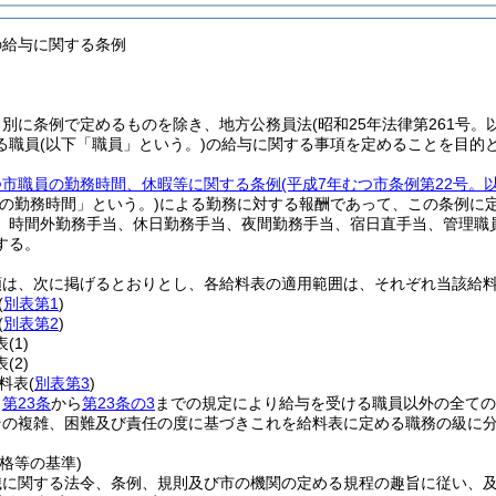
の給与に関する条例
、別に条例で定めるものを除き、地方公務員法
(昭和25年法律第261号
る職員
(以下「職員」という。)
の給与に関する事項を定めることを目的
つ市職員の勤務時間、休暇等に関する条例
(平成7年むつ市条例第22号。
規の勤務時間」という。)
による勤務に対する報酬であって、この条例に
、時間外勤務手当、休日勤務手当、夜間勤務手当、宿日直手当、管理職
する。
類は、次に掲げるとおりとし、各給料表の適用範囲は、それぞれ当該給
(
別表第1
)
(
別表第2
)
表
(1)
表
(2)
料表
(
別表第3
)
、
第23条
から
第23条の3
までの規定により給与を受ける職員以外の全ての
その複雑、困難及び責任の度に基づきこれを給料表に定める職務の級に
格等の基準)
織に関する法令、条例、規則及び市の機関の定める規程の趣旨に従い、