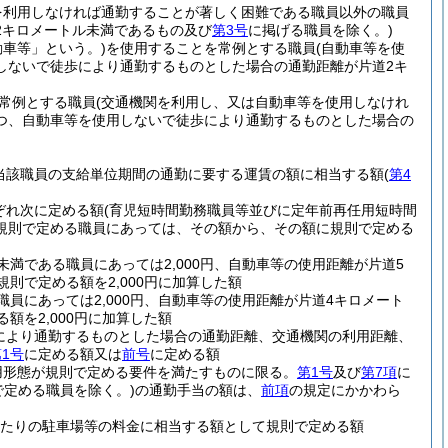
を利用しなければ通勤することが著しく困難である職員以外の職員
2キロメートル未満であるもの及び
第3号
に掲げる職員を除く。)
動車等」という。)
を使用することを常例とする職員
(自動車等を使
しないで徒歩により通勤するものとした場合の通勤距離が片道2キ
常例とする職員
(交通機関を利用し、又は自動車等を使用しなけれ
つ、自動車等を使用しないで徒歩により通勤するものとした場合の
当該職員の支給単位期間の通勤に要する運賃の額に相当する額
(
第4
ぞれ次に定める額
(育児短時間勤務職員等並びに定年前再任用短時間
規則で定める職員にあっては、その額から、その額に規則で定める
満である職員にあっては2,000円、自動車等の使用距離が片道5
則で定める額を2,000円に加算した額
員にあっては2,000円、自動車等の使用距離が片道4キロメート
額を2,000円に加算した額
により通勤するものとした場合の通勤距離、交通機関の利用距離、
1号
に定める額又は
前号
に定める額
用形態が規則で定める要件を満たすものに限る。
第1号
及び
第7項
に
で定める職員を除く。)
の通勤手当の額は、
前項
の規定にかかわら
月当たりの駐車場等の料金に相当する額として規則で定める額