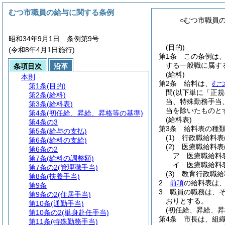
むつ市職員の給与に関する条例
○むつ市職員
昭和34年9月1日 条例第9号
(目的)
(令和8年4月1日施行)
第1条
この条例は
する一般職に属す
条項目次
沿革
(給料)
本則
第2条
給料は、
む
第1条
(目的)
間
(以下単に「正
第2条
(給料)
当、特殊勤務手当
第3条
(給料表)
当を除いたものと
第4条
(初任給、昇給、昇格等の基準)
(給料表)
第4条の3
第3条
給料表の種
第5条
(給与の支払)
(1)
行政職給料表
第6条
(給料の支給)
(2)
医療職給料表
第6条の2
ア
医療職給料
第7条
(給料の調整額)
イ
医療職給料
第7条の2
(管理職手当)
(3)
教育行政職給
第8条
(扶養手当)
2
前項
の給料表は
第9条
3
職員の職務は、
第9条の2
(住居手当)
おりとする。
第10条
(通勤手当)
(初任給、昇給、昇
第10条の2
(単身赴任手当)
第4条
市長は、組
第11条
(特殊勤務手当)