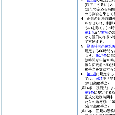
3
前2項
の規定にか
(以下この条にお
(規則で定める時間
める割合を乗じて
4
正規の勤務時間
を命ぜられ、割振
ものを除く。)
の時
第1項
及び
前項
の
から翌日の午前5時
て支給する。
5
勤務時間条例第8
規定する60時間
つき、
第17条
に規
該時間が午後10時
振り変更前の勤務
務手当を支給する
6
第2項
に規定する
ては、
同項
中「第
(休日勤務手当)
第14条
祝日法によ
第9条
に規定する
正規の勤務時間中
たりの給与額に10
(夜間勤務手当)
第15条
正規の勤務