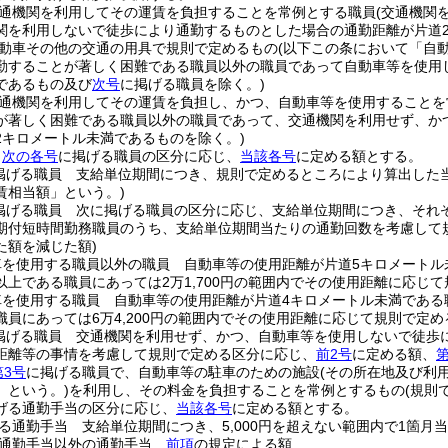
通機関を利用してその運賃を負担することを常例とする職員
(交通機関
関を利用しないで徒歩により通勤するものとした場合の通勤距離が片道
動車その他の交通の用具で規則で定めるもの
(以下この条において「自
勤することが著しく困難である職員以外の職員であって自動車等を使用
であるもの及び
次号
に掲げる職員を除く。)
通機関を利用してその運賃を負担し、かつ、自動車等を使用することを
が著しく困難である職員以外の職員であって、交通機関を利用せず、か
2キロメートル未満であるものを除く。)
、
次の各号
に掲げる職員の区分に応じ、
当該各号
に定める額とする。
掲げる職員 支給単位期間につき、規則で定めるところにより算出した
賃相当額」という。)
掲げる職員 次に掲げる職員の区分に応じ、支給単位期間につき、それ
期付短時間勤務職員のうち、支給単位期間当たりの通勤回数を考慮して
た額を減じた額)
車を使用する職員以外の職員 自動車等の使用距離が片道5キロメートル未
上である職員にあっては2万1,700円の範囲内でその使用距離に応じて規
車を使用する職員 自動車等の使用距離が片道4キロメートル未満である職
員にあっては6万4,200円の範囲内でその使用距離に応じて規則で定める
掲げる職員 交通機関を利用せず、かつ、自動車等を使用しないで徒歩
距離等の事情を考慮して規則で定める区分に応じ、
前2号
に定める額、
第
第3号
に掲げる職員で、自動車等の駐車のための施設
(その所在地及び利
」という。)
を利用し、その料金を負担することを常例とするもの
(規則
げる通勤手当の区分に応じ、
当該各号
に定める額とする。
る通勤手当 支給単位期間につき、5,000円を超えない範囲内で1箇
る通勤手当以外の通勤手当
前項
の規定による額