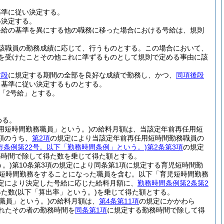
基準に従い決定する。
い決定する。
任給の基準を異にする他の職務に移った場合における号給は、規則
該職員の勤務成績に応じて、行うものとする。
この場合において、
分を受けたことその他これに準ずるものとして規則で定める事由に該
前段
に規定する期間の全部を良好な成績で勤務し、かつ、
同項後段
る基準に従い決定するものとする。
「2号給」とする。
める。
用短時間勤務職員」という。)
の給料月額は、当該定年前再任用短
額のうち、
第2項
の規定により当該定年前再任用短時間勤務職員の
市条例第22号。以下「勤務時間条例」という。)
第2条第3項
の規定
務時間で除して得た数を乗じて得た額とする。
。)
第10条第3項の規定により同条第1項に規定する育児短時間勤
る短時間勤務をすることになった職員を含む。以下「育児短時間勤務
定により決定した号給に応じた給料月額に、
勤務時間条例第2条第2
得た数
(以下「算出率」という。)
を乗じて得た額とする。
職員」という。)
の給料月額は、
第4条第11項
の規定にかかわら
れたその者の勤務時間を
同条第1項
に規定する勤務時間で除して得