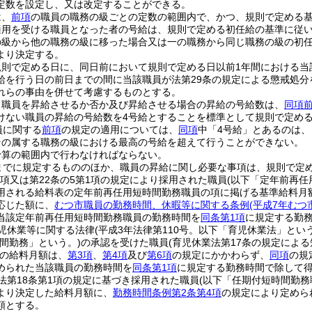
定数を設定し、又は改定することができる。
は、
前項
の職員の職務の級ごとの定数の範囲内で、かつ、規則で定める
適用を受ける職員となった者の号給は、規則で定める初任給の基準に従
の級から他の職務の級に移った場合又は一の職務から同じ職務の級の初
より決定する。
規則で定める日に、同日前において規則で定める日以前1年間における当
給を行う日の前日までの間に当該職員が法第29条の規定による懲戒処
れらの事由を併せて考慮するものとする。
り職員を昇給させるか否か及び昇給させる場合の昇給の号給数は、
同項
けない職員の昇給の号給数を4号給とすることを標準として規則で定め
員に関する
前項
の規定の適用については、
同項
中「4号給」とあるのは、
その属する職務の級における最高の号給を超えて行うことができない。
予算の範囲内で行わなければならない。
までに規定するもののほか、職員の昇給に関し必要な事項は、規則で定
1項又は第22条の5第1項の規定により採用された職員
(以下「定年前再任
用される給料表の定年前再任用短時間勤務職員の項に掲げる基準給料月
応じた額に、
むつ市職員の勤務時間、休暇等に関する条例
(平成7年むつ
当該定年前再任用短時間勤務職員の勤務時間を
同条第1項
に規定する勤
児休業等に関する法律
(平成3年法律第110号。以下「育児休業法」という
間勤務」という。)
の承認を受けた職員
(育児休業法第17条の規定によ
の給料月額は、
第3項
、
第4項
及び
第6項
の規定にかかわらず、
同項
の規
められた当該職員の勤務時間を
同条第1項
に規定する勤務時間で除して
法第18条第1項の規定に基づき採用された職員
(以下「任期付短時間勤務
より決定した給料月額に、
勤務時間条例第2条第4項
の規定により定めら
額とする。