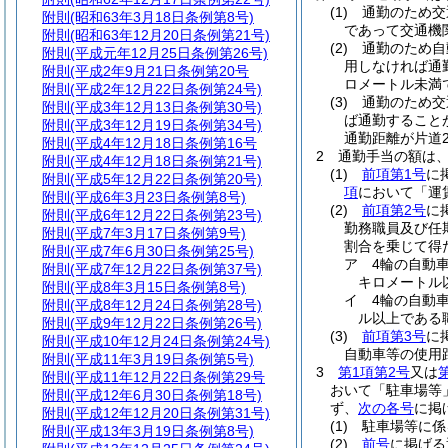
(1)
通勤のため交
附則
(昭和63年3月18日条例第8号)
であって交通機
附則
(昭和63年12月20日条例第21号)
(2)
通勤のため自
附則
(平成元年12月25日条例第26号)
用しなければ通
附則
(平成2年9月21日条例第20号
ロメートル未満
附則
(平成2年12月22日条例第24号)
(3)
通勤のため交
附則
(平成3年12月13日条例第30号)
ば通勤すること
附則
(平成3年12月19日条例第34号)
通勤距離が片道
附則
(平成4年12月18日条例第16号
2
通勤手当の額は
附則
(平成4年12月18日条例第21号)
(1)
前項第1号
に
附則
(平成5年12月22日条例第20号)
項
において「運
附則
(平成6年3月23日条例第8号)
(2)
前項第2号
に
附則
(平成6年12月22日条例第23号)
勤務職員及び任
附則
(平成7年3月17日条例第9号)
割合を乗じて得
附則
(平成7年6月30日条例第25号)
ア
4輪の自動
附則
(平成7年12月22日条例第37号)
キロメートル以
附則
(平成8年3月15日条例第8号)
イ
4輪の自動
附則
(平成8年12月24日条例第28号)
ル以上である職
附則
(平成9年12月22日条例第26号)
(3)
前項第3号
に
附則
(平成10年12月24日条例第24号)
自動車等の使用
附則
(平成11年3月19日条例第5号)
3
第1項第2号
又は
附則
(平成11年12月22日条例第29号
おいて「駐車場等
附則
(平成12年6月30日条例第18号)
ず、
次の各号
に掲
附則
(平成12年12月20日条例第31号)
(1)
駐車場等に係
附則
(平成13年3月19日条例第8号)
(2)
前号
に掲げ