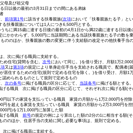
の父母及び祖父母
する日以後の最初の3月31日までの間にある弟妹
者
は、
前項第1号
に該当する扶養親族
(
次項
において「扶養親族たる子」とい
る扶養親族については1人につき6,500円とする。
うちに満15歳に達する日後の最初の4月1日から満22歳に達する日以後
定にかかわらず、5,000円に当該期間にある当該扶養親族たる子の数を
るもののほか、扶養親族の数の変更に伴う支給額の改定その他扶養手当
は、次に掲げる職員に支給する。
ため住宅
(貸間を含む。
次号
において同じ。)
を借り受け、月額1万2,00
1項
又は
第3項
の規定により単身赴任手当を支給される職員で、配偶者
(
が居住するための住宅
(規則で定める住宅を除く。)
を借り受け、月額1万
と認められるものとして規則で定めるもの
は、
次の各号
に掲げる職員の区分に応じて、
当該各号
に掲げる額とする
掲げる職員 次に掲げる職員の区分に応じて、それぞれ次に掲げる額
(
000円以下の家賃を支払っている職員 家賃の月額から1万2,000円を控
000円を超える家賃を支払っている職員 家賃の月額から2万3,000円を
000円)
を1万1,000円に加算した額
掲げる職員
前号
の規定の例により算出した額の2分の1に相当する額
(
もののほか、住居手当の支給に関し必要な事項は、規則で定める。
、次に掲げる職員に支給する。