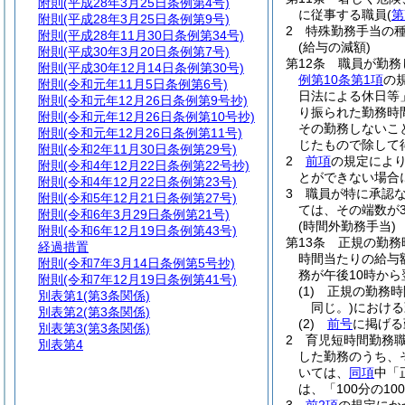
附則
(平成28年3月25日条例第4号)
に従事する職員
(
第
附則
(平成28年3月25日条例第9号)
2
特殊勤務手当の
附則
(平成28年11月30日条例第34号)
(給与の減額)
附則
(平成30年3月20日条例第7号)
第12条
職員が勤務
附則
(平成30年12月14日条例第30号)
例第10条第1項
の
附則
(令和元年11月5日条例第6号)
日法による休日等
附則
(令和元年12月26日条例第9号抄)
り振られた勤務時
附則
(令和元年12月26日条例第10号抄)
その勤務しないこ
附則
(令和元年12月26日条例第11号)
じたもので除して
附則
(令和2年11月30日条例第29号)
2
前項
の規定によ
附則
(令和4年12月22日条例第22号抄)
とができない場合
附則
(令和4年12月22日条例第23号)
3
職員が特に承認
附則
(令和5年12月21日条例第27号)
ては、その端数が
附則
(令和6年3月29日条例第21号)
(時間外勤務手当)
附則
(令和6年12月19日条例第43号)
第13条
正規の勤務
経過措置
時間当たりの給与額
附則
(令和7年3月14日条例第5号抄)
務が午後10時から
附則
(令和7年12月19日条例第41号)
(1)
正規の勤務時
別表第1
(第3条関係)
同じ。)
における
別表第2
(第3条関係)
(2)
前号
に掲げる
別表第3
(第3条関係)
2
育児短時間勤務
別表第4
した勤務のうち、
いては、
同項
中「
は、「100分の10