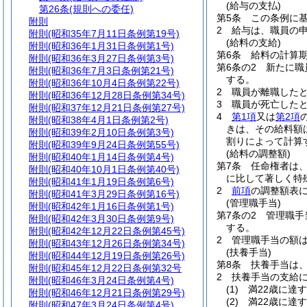
(給与の支払)
第26条
(規則への委任)
第5条
この条例に
附則
2
給与は、職員の
附則
(昭和35年7月11日条例第19号)
(給料の支給)
附則
(昭和36年1月31日条例第1号)
第6条
給料の計算
附則
(昭和36年3月27日条例第3号)
第6条の2
新たに職
附則
(昭和36年7月3日条例第21号)
する。
附則
(昭和36年10月4日条例第22号)
2
職員が離職した
附則
(昭和36年12月28日条例第34号)
3
職員が死亡した
附則
(昭和37年12月21日条例第27号)
4
第1項
又は
第2項
附則
(昭和38年4月1日条例第2号)
きは、その給料額
附則
(昭和39年2月10日条例第3号)
割りによって計算
附則
(昭和39年9月24日条例第55号)
(給料の調整額)
附則
(昭和40年1月14日条例第4号)
第7条
任命権者は
附則
(昭和40年10月1日条例第40号)
に比して著しく特
附則
(昭和41年1月19日条例第6号)
2
前項
の調整額表に
附則
(昭和41年3月29日条例第16号)
(管理職手当)
附則
(昭和42年1月16日条例第1号)
第7条の2
管理職手
附則
(昭和42年3月30日条例第9号)
する。
附則
(昭和42年12月22日条例第45号)
2
管理職手当の額は
附則
(昭和43年12月26日条例第34号)
(扶養手当)
附則
(昭和44年12月19日条例第26号)
第8条
扶養手当は
附則
(昭和45年12月22日条例第32号
2
扶養手当の支給
附則
(昭和46年3月24日条例第4号)
(1)
満22歳に達
附則
(昭和46年12月21日条例第29号)
(2)
満22歳に達
附則
(昭和47年3月24日条例第4号)