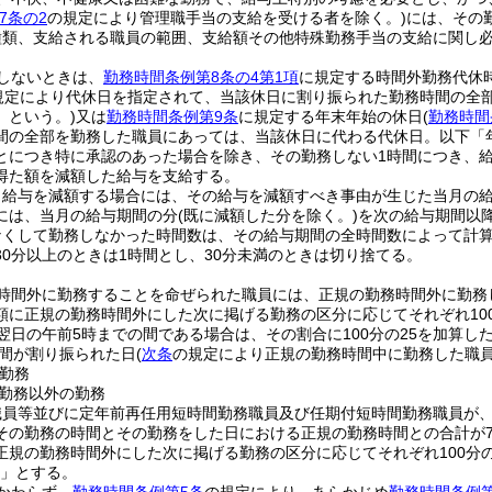
7条の2
の規定により管理職手当の支給を受ける者を除く。)
には、その
種類、支給される職員の範囲、支給額その他特殊勤務手当の支給に関し
しないときは、
勤務時間条例第8条の4第1項
に規定する時間外勤務代休
規定により代休日を指定されて、当該休日に割り振られた勤務時間の全
」という。)
又は
勤務時間条例第9条
に規定する年末年始の休日
(
勤務時間
間の全部を勤務した職員にあっては、当該休日に代わる代休日。以下「
とにつき特に承認のあった場合を除き、その勤務しない1時間につき、給
得た額を減額した給与を支給する。
り給与を減額する場合には、その給与を減額すべき事由が生じた当月の
には、当月の給与期間の分
(既に減額した分を除く。)
を次の給与期間以
なくして勤務しなかった時間数は、その給与期間の全時間数によって計算
30分以上のときは1時間とし、30分未満のときは切り捨てる。
時間外に勤務することを命ぜられた職員には、正規の勤務時間外に勤務
に正規の勤務時間外にした次に掲げる勤務の区分に応じてそれぞれ100分
翌日の午前5時までの間である場合は、その割合に100分の25を加算した
間が割り振られた日
(
次条
の規定により正規の勤務時間中に勤務した職
勤務
勤務以外の勤務
職員等並びに定年前再任用短時間勤務職員及び任期付短時間勤務職員が
その勤務の時間とその勤務をした日における正規の勤務時間との合計が7
正規の勤務時間外にした次に掲げる勤務の区分に応じてそれぞれ100分の1
0」とする。