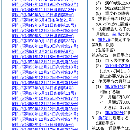
(3)
満60歳以上
附則
(昭和47年12月19日条例第20号)
(4)
満22歳に達
附則
(昭和48年11月2日条例第13号)
(5)
重度心身障害
附則
(昭和49年3月19日条例第8号)
3
扶養手当の月額
附則
(昭和49年5月4日条例第21号)
のいずれかに該当す
附則
(昭和49年6月21日条例第25号)
4
扶養親族たる子の
附則
(昭和49年12月24日条例第36号)
月額は、
前項
の規
附則
(昭和50年3月18日条例第6号)
5
前各項
に規定す
附則
(昭和50年9月13日条例第23号)
第9条
削除
附則
(昭和50年12月20日条例第27号)
(住居手当)
附則
(昭和51年3月24日条例第8号)
第9条の2
住居手当
附則
(昭和51年12月18日条例第21号)
(1)
自ら居住する
附則
(昭和52年12月21日条例第26号)
(2)
第10条の2第
附則
(昭和53年12月21日条例第18号)
において同じ。)
附則
(昭和54年12月24日条例第10号)
衡上必要がある
附則
(昭和55年12月22日条例第24号)
2
住居手当の月額
附則
(昭和56年12月21日条例第16号)
(1)
前項第1号
に
附則
(昭和57年3月24日条例第4号)
相当する額
附則
(昭和57年5月31日条例第11号)
ア
月額2万3,
附則
(昭和57年10月25日条例第17号)
イ
月額2万3,
附則
(昭和58年12月21日条例第25号)
ときは、1万6,
附則
(昭和59年12月22日条例第23号)
(2)
前項第2号
に
附則
(昭和60年12月24日条例第24号)
3
前2項
に規定する
附則
(昭和61年12月22日条例第24号)
(通勤手当)
附則
(昭和62年3月17日条例第5号)
第10条
通勤手当は
附則
(昭和62年12月17日条例第22号)