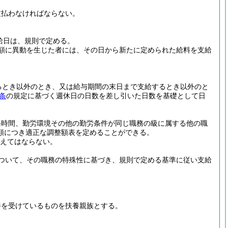
支払わなければならない。
給日は、規則で定める。
額に異動を生じた者には、その日から新たに定められた給料を支給
るとき以外のとき、又は給与期間の末日まで支給するとき以外のと
条
の規定に基づく週休日の日数を差し引いた日数を基礎として日
務時間、勤労環境その他の勤労条件が同じ職務の級に属する他の職
額につき適正な調整額表を定めることができる。
超えてはならない。
ついて、その職務の特殊性に基づき、規則で定める基準に従い支給
養を受けているものを扶養親族とする。