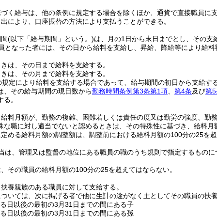
基づく給与は、他の条例に規定する場合を除くほか、通貨で直接職員に
申出により、口座振替の方法により支払うことができる。
期間
(以下「給与期間」という。)
は、月の1日から末日までとし、その支
員となった者には、その日から給料を支給し、昇給、降給等により給料
ときは、その日まで給料を支給する。
ときは、その月まで給料を支給する。
の規定により給料を支給する場合であって、給与期間の初日から支給す
は、その給与期間の現日数から
勤務時間条例第3条第1項
、
第4条
及び
第5
する。
、給料月額が、勤務の複雑、困難若しくは責任の度又は勤労の強度、勤
殊な職に対し適当でないと認めるときは、その特殊性に基づき、給料月
定める給料月額の調整額は、調整前における給料月額の100分の25を
当は、管理又は監督の地位にある職員の職のうち規則で指定するものに
、その職員の給料月額の100分の25を超えてはならない。
、扶養親族のある職員に対して支給する。
については、次に掲げる者で他に生計の途がなく主としてその職員の扶
する日以後の最初の3月31日までの間にある子
する日以後の最初の3月31日までの間にある孫