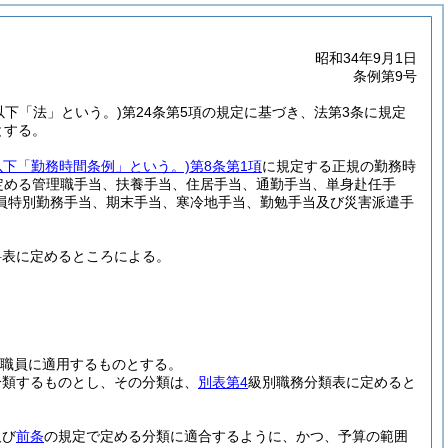
昭和34年9月1日
条例第9号
。以下「法」という。)
第24条第5項の規定に基づき、法第3条に規定
とする。
以下「勤務時間条例」という。)
第8条第1項
に規定する正規の勤務時
定める管理職手当、扶養手当、住居手当、通勤手当、単身赴任手
員特別勤務手当、期末手当、寒冷地手当、勤勉手当及び災害派遣手
料表に定めるところによる。
職員に適用するものとする。
分類するものとし、その分類は、
別表第4
級別職務分類表に定めると
及び
前条
の規定で定める分類に適合するように、かつ、予算の範囲