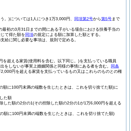
う。)
については1人につき1万3,000円、
同項第2号
から
第5号
まで
の最初の3月31日までの間にある子がいる場合における扶養手当の
乗じて得た額を
同項
の規定による額に加算した額とする。
の支給に関し必要な事項は、規則で定める。
0円を超える家賃
(使用料を含む。以下同じ。)
を支払っている職員
届出をしないが事実上婚姻関係と同様の事情にある者を含む。
同条
2,000円を超える家賃を支払っているもの又はこれらのものとの権
。
その額に100円未満の端数を生じたときは、これを切り捨てた額)
に
除した額
控除した額の2分の1
(その控除した額の2分の1が1万6,000円を超える
その額に100円未満の端数を生じたときは、これを切り捨てた額)