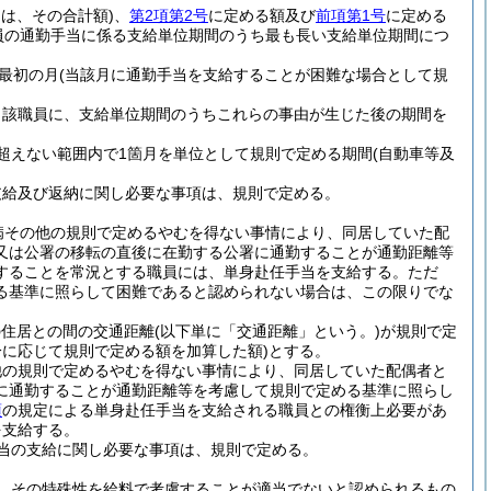
は、その合計額)
、
第2項第2号
に定める額及び
前項第1号
に定める
員の通勤手当に係る支給単位期間のうち最も長い支給単位期間につ
最初の月
(当該月に通勤手当を支給することが困難な場合として規
当該職員に、支給単位期間のうちこれらの事由が生じた後の期間を
超えない範囲内で1箇月を単位として規則で定める期間
(自動車等及
支給及び返納に関し必要な事項は、規則で定める。
病その他の規則で定めるやむを得ない事情により、同居していた配
又は公署の移転の直後に在勤する公署に通勤することが通勤距離等
することを常況とする職員には、単身赴任手当を支給する。
ただ
る基準に照らして困難であると認められない場合は、この限りでな
の住居との間の交通距離
(以下単に「交通距離」という。)
が規則で定
に応じて規則で定める額を加算した額)
とする。
他の規則で定めるやむを得ない事情により、同居していた配偶者と
に通勤することが通勤距離等を考慮して規則で定める基準に照らし
項
の規定による単身赴任手当を支給される職員との権衡上必要があ
を支給する。
当の支給に関し必要な事項は、規則で定める。
、その特殊性を給料で考慮することが適当でないと認められるもの