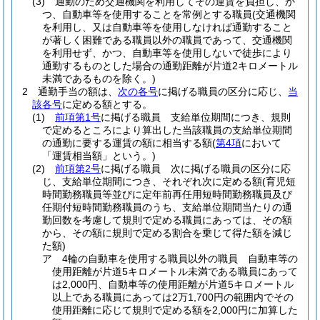
(3)
通勤のため交通機関を利用してその運賃を負担し、か
つ、自動車等を使用することを常例とする職員
(交通機関
を利用し、又は自動車等を使用しなければ通勤すること
が著しく困難である職員以外の職員であって、交通機関
を利用せず、かつ、自動車等を使用しないで徒歩により
通勤するものとした場合の通勤距離が片道2キロメートル
未満であるものを除く。)
2
通勤手当の額は、
次の各号
に掲げる職員の区分に応じ、
当
該各号
に定める額とする。
(1)
前項第1号
に掲げる職員 支給単位期間につき、規則
で定めるところにより算出した当該職員の支給単位期間
の通勤に要する運賃の額に相当する額
(
第4項
において
「運賃相当額」という。)
(2)
前項第2号
に掲げる職員 次に掲げる職員の区分に応
じ、支給単位期間につき、それぞれ次に定める額
(育児短
時間勤務職員等並びに定年前再任用短時間勤務職員及び
任期付短時間勤務職員のうち、支給単位期間当たりの通
勤回数を考慮して規則で定める職員にあっては、その額
から、その額に規則で定める割合を乗じて得た額を減じ
た額)
ア
4輪の自動車を使用する職員以外の職員 自動車等の
使用距離が片道5キロメートル未満である職員にあって
は2,000円、自動車等の使用距離が片道5キロメートル
以上である職員にあっては2万1,700円の範囲内でその
使用距離に応じて規則で定める額を2,000円に加算した