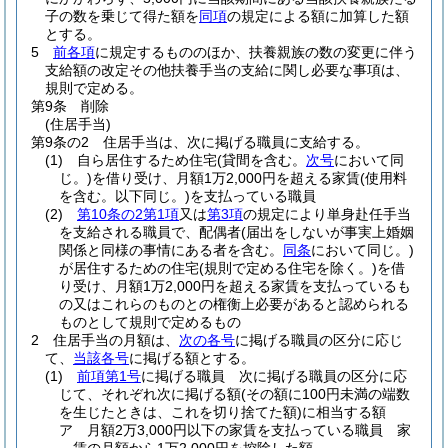
子の数を乗じて得た額を
同項
の規定による額に加算した額
とする。
5
前各項
に規定するもののほか、扶養親族の数の変更に伴う
支給額の改定その他扶養手当の支給に関し必要な事項は、
規則で定める。
第9条
削除
(住居手当)
第9条の2
住居手当は、次に掲げる職員に支給する。
(1)
自ら居住するため住宅
(貸間を含む。
次号
において同
じ。)
を借り受け、月額1万2,000円を超える家賃
(使用料
を含む。以下同じ。)
を支払っている職員
(2)
第10条の2第1項
又は
第3項
の規定により単身赴任手当
を支給される職員で、配偶者
(届出をしないが事実上婚姻
関係と同様の事情にある者を含む。
同条
において同じ。)
が居住するための住宅
(規則で定める住宅を除く。)
を借
り受け、月額1万2,000円を超える家賃を支払っているも
の又はこれらのものとの権衡上必要があると認められる
ものとして規則で定めるもの
2
住居手当の月額は、
次の各号
に掲げる職員の区分に応じ
て、
当該各号
に掲げる額とする。
(1)
前項第1号
に掲げる職員 次に掲げる職員の区分に応
じて、それぞれ次に掲げる額
(その額に100円未満の端数
を生じたときは、これを切り捨てた額)
に相当する額
ア
月額2万3,000円以下の家賃を支払っている職員 家