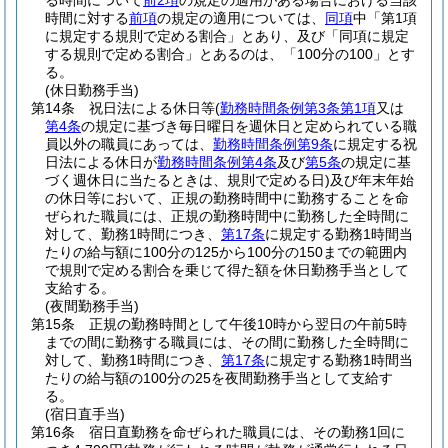
る時間について
前2項
の規定の適用がある場合における当該
時間に対する
前項
の規定の適用については、
同項
中「第1項
に規定する規則で定める割合」とあり、及び「同項に規定
する規則で定める割合」とあるのは、「100分の100」とす
る。
(休日勤務手当)
第14条
祝日法による休日等
(
勤務時間条例第3条第1項
又は
第4条
の規定に基づき毎日曜日を週休日と定められている職
員以外の職員にあっては、
勤務時間条例第9条
に規定する祝
日法による休日が
勤務時間条例第4条
及び
第5条
の規定に基
づく週休日に当たるときは、規則で定める日)
及び年末年始
の休日等において、正規の勤務時間中に勤務することを命
ぜられた職員には、正規の勤務時間中に勤務した全時間に
対して、勤務1時間につき、
第17条
に規定する勤務1時間当
たりの給与額に100分の125から100分の150までの範囲内
で規則で定める割合を乗じて得た額を休日勤務手当として
支給する。
(夜間勤務手当)
第15条
正規の勤務時間として午後10時から翌日の午前5時
までの間に勤務する職員には、その間に勤務した全時間に
対して、勤務1時間につき、
第17条
に規定する勤務1時間当
たりの給与額の100分の25を夜間勤務手当として支給す
る。
(宿日直手当)
第16条
宿日直勤務を命ぜられた職員には、その勤務1回に