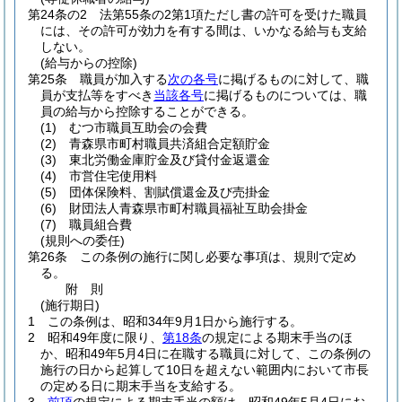
第24条の2
法第55条の2第1項ただし書の許可を受けた職員
には、その許可が効力を有する間は、いかなる給与も支給
しない。
(給与からの控除)
第25条
職員が加入する
次の各号
に掲げるものに対して、職
員が支払等をすべき
当該各号
に掲げるものについては、職
員の給与から控除することができる。
(1)
むつ市職員互助会の会費
(2)
青森県市町村職員共済組合定額貯金
(3)
東北労働金庫貯金及び貸付金返還金
(4)
市営住宅使用料
(5)
団体保険料、割賦償還金及び売掛金
(6)
財団法人青森県市町村職員福祉互助会掛金
(7)
職員組合費
(規則への委任)
第26条
この条例の施行に関し必要な事項は、規則で定め
る。
附
則
(施行期日)
1
この条例は、昭和34年9月1日から施行する。
2
昭和49年度に限り、
第18条
の規定による期末手当のほ
か、昭和49年5月4日に在職する職員に対して、この条例の
施行の日から起算して10日を超えない範囲内において市長
の定める日に期末手当を支給する。