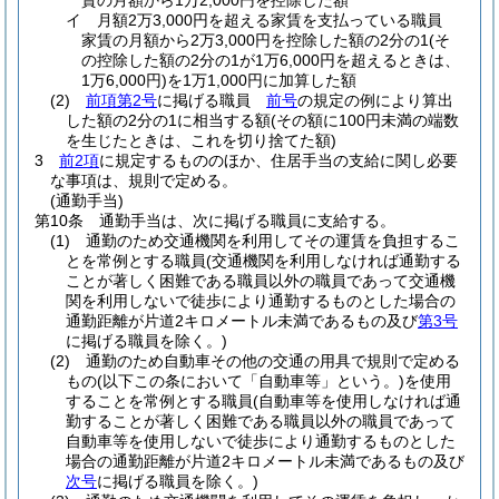
賃の月額から1万2,000円を控除した額
イ
月額2万3,000円を超える家賃を支払っている職員
家賃の月額から2万3,000円を控除した額の2分の1
(そ
の控除した額の2分の1が1万6,000円を超えるときは、
1万6,000円)
を1万1,000円に加算した額
(2)
前項第2号
に掲げる職員
前号
の規定の例により算出
した額の2分の1に相当する額
(その額に100円未満の端数
を生じたときは、これを切り捨てた額)
3
前2項
に規定するもののほか、住居手当の支給に関し必要
な事項は、規則で定める。
(通勤手当)
第10条
通勤手当は、次に掲げる職員に支給する。
(1)
通勤のため交通機関を利用してその運賃を負担するこ
とを常例とする職員
(交通機関を利用しなければ通勤する
ことが著しく困難である職員以外の職員であって交通機
関を利用しないで徒歩により通勤するものとした場合の
通勤距離が片道2キロメートル未満であるもの及び
第3号
に掲げる職員を除く。)
(2)
通勤のため自動車その他の交通の用具で規則で定める
もの
(以下この条において「自動車等」という。)
を使用
することを常例とする職員
(自動車等を使用しなければ通
勤することが著しく困難である職員以外の職員であって
自動車等を使用しないで徒歩により通勤するものとした
場合の通勤距離が片道2キロメートル未満であるもの及び
次号
に掲げる職員を除く。)