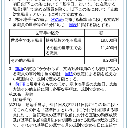
初日
(以下この条において「基準日」という。)
に在職する
職員
(規則で定める職員を除く。以下この条において「支給
対象職員」という。)
に対して支給する。
2
寒冷地手当の額は、
次の表
に掲げる基準日における支給対
象職員の世帯等の区分に応じ、
同表
に掲げる額とする。
世帯等の区分
額
世帯主である職員
扶養親族のある職員
19,800円
その他の世帯主であ
11,400円
る職員
その他の職員
8,200円
3
前項
の規定にかかわらず、支給対象職員のうち規則で定め
る職員の寒冷地手当の額は、
同項
の規定による額を超えな
い範囲内で、規則で定める額とする。
4
前2項
に規定するもののほか、寒冷地手当の支給日、支給
方法その他支給に関し必要な事項は、規則で定める。
第20条
削除
(勤勉手当)
第21条
勤勉手当は、6月1日及び12月1日
(以下この条におい
てこれらの日を「基準日」という。)
にそれぞれ在職する職
員に対し、当該職員の基準日以前における直近の勤務成績
及び基準日以前6箇月以内の期間における勤務の状況に応じ
て、それぞれ基準日の属する月の規則で定める日に支給す