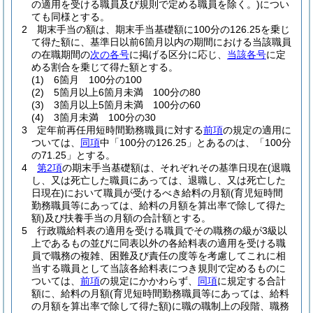
の適用を受ける職員及び規則で定める職員を除く。)
につい
ても同様とする。
2
期末手当の額は、期末手当基礎額に100分の126.25を乗じ
て得た額に、基準日以前6箇月以内の期間における当該職員
の在職期間の
次の各号
に掲げる区分に応じ、
当該各号
に定
める割合を乗じて得た額とする。
(1)
6箇月 100分の100
(2)
5箇月以上6箇月未満 100分の80
(3)
3箇月以上5箇月未満 100分の60
(4)
3箇月未満 100分の30
3
定年前再任用短時間勤務職員に対する
前項
の規定の適用に
ついては、
同項
中「100分の126.25」とあるのは、「100分
の71.25」とする。
4
第2項
の期末手当基礎額は、それぞれその基準日現在
(退職
し、又は死亡した職員にあっては、退職し、又は死亡した
日現在)
において職員が受けるべき給料の月額
(育児短時間
勤務職員等にあっては、給料の月額を算出率で除して得た
額)
及び扶養手当の月額の合計額とする。
5
行政職給料表の適用を受ける職員でその職務の級が3級以
上であるもの並びに同表以外の各給料表の適用を受ける職
員で職務の複雑、困難及び責任の度等を考慮してこれに相
当する職員として当該各給料表につき規則で定めるものに
ついては、
前項
の規定にかかわらず、
同項
に規定する合計
額に、給料の月額
(育児短時間勤務職員等にあっては、給料
の月額を算出率で除して得た額)
に職の職制上の段階、職務