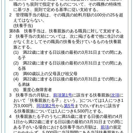
職のうち規則で指定するものについて、その職務の特殊性
に基づき、規則で定める基準に従い支給する。
2
管理職手当の額は、その職員の給料月額の100分の25を超
えてはならない。
(扶養手当)
第8条
扶養手当は、扶養親族のある職員に対して支給する。
2
扶養手当の支給については、次に掲げる者で他に生計の途
がなく主としてその職員の扶養を受けているものを扶養親
族とする。
(1)
満22歳に達する日以後の最初の3月31日までの間にあ
る子
(2)
満22歳に達する日以後の最初の3月31日までの間にあ
る孫
(3)
満60歳以上の父母及び祖父母
(4)
満22歳に達する日以後の最初の3月31日までの間にあ
る弟妹
(5)
重度心身障害者
3
扶養手当の月額は、
前項第1号
に該当する扶養親族
(
次項
に
おいて「扶養親族たる子」という。)
については1人につき1
万3,000円、
同項第2号
から
第5号
までのいずれかに該当す
る扶養親族については1人につき6,500円とする。
4
扶養親族たる子のうちに満15歳に達する日後の最初の4月
1日から満22歳に達する日以後の最初の3月31日までの間に
ある子がいる場合における扶養手当の月額は、
前項
の規定
にかかわらず、5,000円に当該期間にある当該扶養親族たる