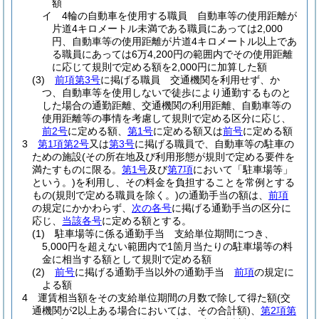
額
イ
4輪の自動車を使用する職員 自動車等の使用距離が
片道4キロメートル未満である職員にあっては2,000
円、自動車等の使用距離が片道4キロメートル以上であ
る職員にあっては6万4,200円の範囲内でその使用距離
に応じて規則で定める額を2,000円に加算した額
(3)
前項第3号
に掲げる職員 交通機関を利用せず、か
つ、自動車等を使用しないで徒歩により通勤するものと
した場合の通勤距離、交通機関の利用距離、自動車等の
使用距離等の事情を考慮して規則で定める区分に応じ、
前2号
に定める額、
第1号
に定める額又は
前号
に定める額
3
第1項第2号
又は
第3号
に掲げる職員で、自動車等の駐車の
ための施設
(その所在地及び利用形態が規則で定める要件を
満たすものに限る。
第1号
及び
第7項
において「駐車場等」
という。)
を利用し、その料金を負担することを常例とする
もの
(規則で定める職員を除く。)
の通勤手当の額は、
前項
の規定にかかわらず、
次の各号
に掲げる通勤手当の区分に
応じ、
当該各号
に定める額とする。
(1)
駐車場等に係る通勤手当 支給単位期間につき、
5,000円を超えない範囲内で1箇月当たりの駐車場等の料
金に相当する額として規則で定める額
(2)
前号
に掲げる通勤手当以外の通勤手当
前項
の規定に
よる額
4
運賃相当額をその支給単位期間の月数で除して得た額
(交
通機関が2以上ある場合においては、その合計額)
、
第2項第