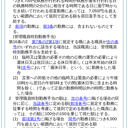
つき4,700円
(執務が行われる時間が執務が通常行われる日
の執務時間の2分の1に相当する時間である日に退庁時から
引き続いて行われる宿直勤務にあっては、7,050円)
を超え
ない範囲内において規則で定める額を宿日直手当として支
給する。
2
前項
の勤務は、
前3条
の勤務には、含まれないものとす
る。
(管理職員特別勤務手当)
第16条の2
第7条の2第1項
に規定する職にある職員が
次の各
号
のいずれかに該当する場合は、当該職員には、管理職員
特別勤務手当を支給する。
(1)
臨時又は緊急の必要その他の公務の運営の必要により
週休日又は祝日法による休日等若しくは年末年始の休日
等
(
次号
において「週休日等」という。)
に勤務をした場
合
(2)
災害への対処その他の臨時又は緊急の必要により午後
10時から翌日の午前5時までの間
(週休日等に含まれる時
間を除く。)
であって正規の勤務時間以外の時間に勤務を
した場合
2
管理職員特別勤務手当の額は、
次の各号
に掲げる場合の区
分に応じ、
当該各号
に定める額
(
前項各号
に規定する勤務に
従事する時間を考慮して規則で定める勤務をした職員にあ
っては、その額に100分の150を乗じて得た額)
とする。
(1)
前項第1号
に掲げる場合
同号
の勤務1回につき8,000
円を超えない範囲内において規則で定める額