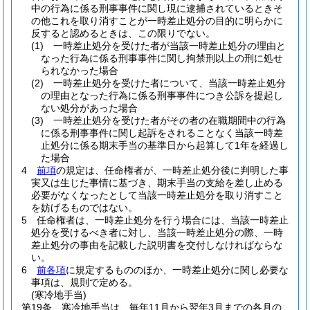
中の行為に係る刑事事件に関し現に逮捕されているときそ
の他これを取り消すことが一時差止処分の目的に明らかに
反すると認めるときは、この限りでない。
(1)
一時差止処分を受けた者が当該一時差止処分の理由と
なった行為に係る刑事事件に関し拘禁刑以上の刑に処せ
られなかった場合
(2)
一時差止処分を受けた者について、当該一時差止処分
の理由となった行為に係る刑事事件につき公訴を提起し
ない処分があった場合
(3)
一時差止処分を受けた者がその者の在職期間中の行為
に係る刑事事件に関し起訴をされることなく当該一時差
止処分に係る期末手当の基準日から起算して1年を経過し
た場合
4
前項
の規定は、任命権者が、一時差止処分後に判明した事
実又は生じた事情に基づき、期末手当の支給を差し止める
必要がなくなったとして当該一時差止処分を取り消すこと
を妨げるものではない。
5
任命権者は、一時差止処分を行う場合には、当該一時差止
処分を受けるべき者に対し、当該一時差止処分の際、一時
差止処分の事由を記載した説明書を交付しなければならな
い。
6
前各項
に規定するもののほか、一時差止処分に関し必要な
事項は、規則で定める。
(寒冷地手当)
第19条
寒冷地手当は、毎年11月から翌年3月までの各月の