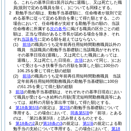
る。
これらの基準日前1箇月以内に退職し、又は死亡した職
員
(規則で定める職員を除く。)
についても同様とする。
2
勤勉手当の額は、勤勉手当基礎額に、任命権者が規則で定
める基準に従って定める割合を乗じて得た額とする。
この
場合において、任命権者が支給する勤勉手当の額の、当該
任命権者に所属する
次の各号
に掲げる職員の区分ごとの総
額は、正当な理由があると市長が認める場合を除き、それ
ぞれ
当該各号
に定める額を超えてはならない。
(1)
前項
の職員のうち定年前再任用短時間勤務職員以外の
職員 当該職員の勤勉手当基礎額に当該職員がそれぞれ
その基準日現在
(退職し、又は死亡した職員にあっては、
退職し、又は死亡した日現在。
次項
において同じ。)
にお
いて受けるべき扶養手当の月額を加算した額に100分の
106.25を乗じて得た額の総額
(2)
前項
の職員のうち定年前再任用短時間勤務職員 当該
定年前再任用短時間勤務職員の勤勉手当基礎額に100分
の51.25を乗じて得た額の総額
3
前項
の勤勉手当基礎額は、それぞれその基準日現在におい
て職員が受けるべき給料の月額
(育児短時間勤務職員等にあ
っては、給料の月額を算出率で除して得た額)
とする。
4
第18条第5項
の規定は、
第2項
の勤勉手当基礎額について
準用する。
この場合において、
同条第5項
中「前項」とある
のは、「第21条第3項」と読み替えるものとする。
5
第18条の2
及び
第18条の3
の規定は、
第1項
の規定による勤
勉手当の支給について準用する。
この場合において、
第18