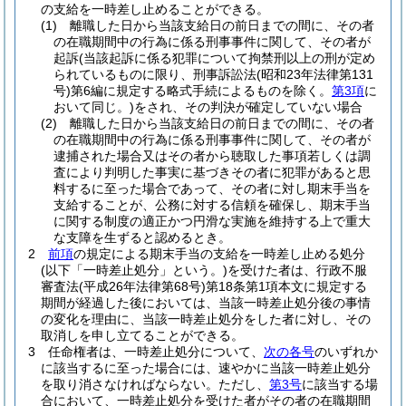
の支給を一時差し止めることができる。
(1)
離職した日から当該支給日の前日までの間に、その者
の在職期間中の行為に係る刑事事件に関して、その者が
起訴
(当該起訴に係る犯罪について拘禁刑以上の刑が定め
られているものに限り、刑事訴訟法
(昭和23年法律第131
号)
第6編に規定する略式手続によるものを除く。
第3項
に
おいて同じ。)
をされ、その判決が確定していない場合
(2)
離職した日から当該支給日の前日までの間に、その者
の在職期間中の行為に係る刑事事件に関して、その者が
逮捕された場合又はその者から聴取した事項若しくは調
査により判明した事実に基づきその者に犯罪があると思
料するに至った場合であって、その者に対し期末手当を
支給することが、公務に対する信頼を確保し、期末手当
に関する制度の適正かつ円滑な実施を維持する上で重大
な支障を生ずると認めるとき。
2
前項
の規定による期末手当の支給を一時差し止める処分
(以下「一時差止処分」という。)
を受けた者は、行政不服
審査法
(平成26年法律第68号)
第18条第1項本文に規定する
期間が経過した後においては、当該一時差止処分後の事情
の変化を理由に、当該一時差止処分をした者に対し、その
取消しを申し立てることができる。
3
任命権者は、一時差止処分について、
次の各号
のいずれか
に該当するに至った場合には、速やかに当該一時差止処分
を取り消さなければならない。
ただし、
第3号
に該当する場
合において、一時差止処分を受けた者がその者の在職期間