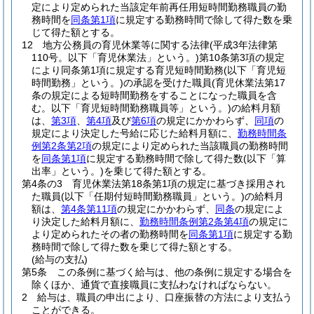
定により定められた当該定年前再任用短時間勤務職員の勤
務時間を
同条第1項
に規定する勤務時間で除して得た数を乗
じて得た額とする。
12
地方公務員の育児休業等に関する法律
(平成3年法律第
110号。以下「育児休業法」という。)
第10条第3項の規定
により同条第1項に規定する育児短時間勤務
(以下「育児短
時間勤務」という。)
の承認を受けた職員
(育児休業法第17
条の規定による短時間勤務をすることになった職員を含
む。以下「育児短時間勤務職員等」という。)
の給料月額
は、
第3項
、
第4項
及び
第6項
の規定にかかわらず、
同項
の
規定により決定した号給に応じた給料月額に、
勤務時間条
例第2条第2項
の規定により定められた当該職員の勤務時間
を
同条第1項
に規定する勤務時間で除して得た数
(以下「算
出率」という。)
を乗じて得た額とする。
第4条の3
育児休業法第18条第1項の規定に基づき採用され
た職員
(以下「任期付短時間勤務職員」という。)
の給料月
額は、
第4条第11項
の規定にかかわらず、
同条
の規定によ
り決定した給料月額に、
勤務時間条例第2条第4項
の規定に
より定められたその者の勤務時間を
同条第1項
に規定する勤
務時間で除して得た数を乗じて得た額とする。
(給与の支払)
第5条
この条例に基づく給与は、他の条例に規定する場合を
除くほか、通貨で直接職員に支払わなければならない。
2
給与は、職員の申出により、口座振替の方法により支払う
ことができる。