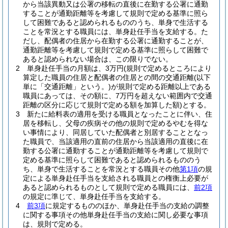
から当該異動又は公署の移転の直後に在勤する公署に通勤
することが通勤距離等を考慮して規則で定める基準に照ら
して困難であると認められるもののうち、単身で生活する
ことを常況とする職員には、単身赴任手当を支給する。
た
だし、配偶者の住居から在勤する公署に通勤することが、
通勤距離等を考慮して規則で定める基準に照らして困難で
あると認められない場合は、この限りでない。
2
単身赴任手当の月額は、3万円
(規則で定めるところにより
算定した職員の住居と配偶者の住居との間の交通距離
(以下
単に「交通距離」という。)
が規則で定める距離以上である
職員にあっては、その額に、7万円を超えない範囲内で交通
距離の区分に応じて規則で定める額を加算した額)
とする。
3
新たに給料表の適用を受ける職員となったことに伴い、住
居を移転し、父母の疾病その他の規則で定めるやむを得な
い事情により、同居していた配偶者と別居することとなっ
た職員で、当該適用の直前の住居から当該適用の直後に在
勤する公署に通勤することが通勤距離等を考慮して規則で
定める基準に照らして困難であると認められるもののう
ち、単身で生活することを常況とする職員その他
第1項
の規
定による単身赴任手当を支給される職員との権衡上必要が
あると認められるものとして規則で定める職員には、
前2項
の規定に準じて、単身赴任手当を支給する。
4
前3項
に規定するもののほか、単身赴任手当の支給の調整
に関する事項その他単身赴任手当の支給に関し必要な事項
は、規則で定める。