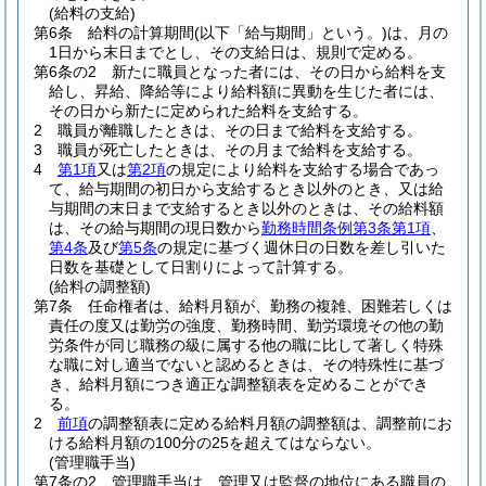
(給料の支給)
第6条
給料の計算期間
(以下「給与期間」という。)
は、月の
1日から末日までとし、その支給日は、規則で定める。
第6条の2
新たに職員となった者には、その日から給料を支
給し、昇給、降給等により給料額に異動を生じた者には、
その日から新たに定められた給料を支給する。
2
職員が離職したときは、その日まで給料を支給する。
3
職員が死亡したときは、その月まで給料を支給する。
4
第1項
又は
第2項
の規定により給料を支給する場合であっ
て、給与期間の初日から支給するとき以外のとき、又は給
与期間の末日まで支給するとき以外のときは、その給料額
は、その給与期間の現日数から
勤務時間条例第3条第1項
、
第4条
及び
第5条
の規定に基づく週休日の日数を差し引いた
日数を基礎として日割りによって計算する。
(給料の調整額)
第7条
任命権者は、給料月額が、勤務の複雑、困難若しくは
責任の度又は勤労の強度、勤務時間、勤労環境その他の勤
労条件が同じ職務の級に属する他の職に比して著しく特殊
な職に対し適当でないと認めるときは、その特殊性に基づ
き、給料月額につき適正な調整額表を定めることができ
る。
2
前項
の調整額表に定める給料月額の調整額は、調整前にお
ける給料月額の100分の25を超えてはならない。
(管理職手当)
第7条の2
管理職手当は、管理又は監督の地位にある職員の