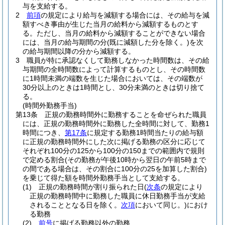
与を支給する。
2
前項
の規定により給与を減額する場合には、その給与を減
額すべき事由が生じた当月の給料から減額するものとす
る。
ただし、当月の給料から減額することができない場合
には、当月の給与期間の分
(既に減額した分を除く。)
を次
の給与期間以降の分から減額する。
3
職員が特に承認なくして勤務しなかった時間数は、その給
与期間の全時間数によって計算するものとし、その時間数
に1時間未満の端数を生じた場合においては、その端数が
30分以上のときは1時間とし、30分未満のときは切り捨て
る。
(時間外勤務手当)
第13条
正規の勤務時間外に勤務することを命ぜられた職員
には、正規の勤務時間外に勤務した全時間に対して、勤務1
時間につき、
第17条
に規定する勤務1時間当たりの給与額
に正規の勤務時間外にした次に掲げる勤務の区分に応じて
それぞれ100分の125から100分の150までの範囲内で規則
で定める割合
(その勤務が午後10時から翌日の午前5時まで
の間である場合は、その割合に100分の25を加算した割合)
を乗じて得た額を時間外勤務手当として支給する。
(1)
正規の勤務時間が割り振られた日
(
次条
の規定により
正規の勤務時間中に勤務した職員に休日勤務手当が支給
されることとなる日を除く。
次項
において同じ。)
におけ
る勤務
(2)
前号
に掲げる勤務以外の勤務