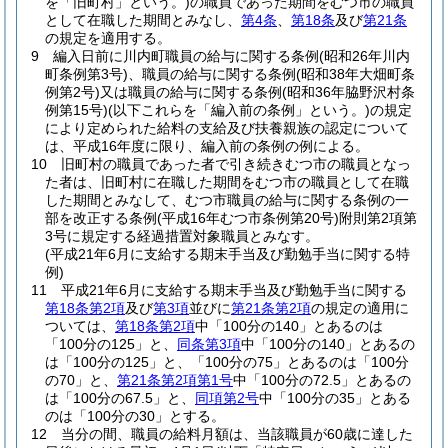
を「旧町村」という。)
の職員であった期間をむつ市の職員
として在職した期間とみなし、
第4条
、
第18条
及び
第21条
の規定を適用する。
9
編入日前に川内町職員の給与に関する条例
(昭和26年川内
町条例第3号)
、職員の給与に関する条例
(昭和38年大畑町条
例第2号)
又は職員の給与に関する条例
(昭和36年脇野沢村条
例第15号)
(以下これらを「編入前の条例」という。)
の規定
により定められた給料の支給及び扶養親族の認定について
は、平成16年度に限り、編入前の条例の例による。
10
旧町村の職員であった者で引き続きむつ市の職員となっ
た者は、旧町村に在職した期間をむつ市の職員として在職
した期間とみなして、むつ市職員の給与に関する条例の一
部を改正する条例
(平成16年むつ市条例第20号)
附則第2項第
3号に規定する経過措置対象職員とみなす。
(平成21年6月に支給する期末手当及び勤勉手当に関する特
例)
11
平成21年6月に支給する期末手当及び勤勉手当に関する
第18条第2項
及び
第3項
並びに
第21条第2項
の規定の適用に
ついては、
第18条第2項
中「100分の140」とあるのは
「100分の125」と、
同条第3項
中「100分の140」とあるの
は「100分の125」と、「100分の75」とあるのは「100分
の70」と、
第21条第2項第1号
中「100分の72.5」とあるの
は「100分の67.5」と、
同項第2号
中「100分の35」とある
のは「100分の30」とする。
12
当分の間、職員の給料月額は、当該職員が60歳に達した