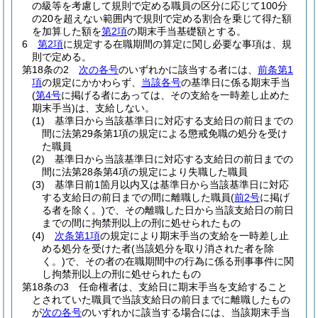
の級等を考慮して規則で定める職員の区分に応じて100分
の20を超えない範囲内で規則で定める割合を乗じて得た額
を加算した額を
第2項
の期末手当基礎額とする。
6
第2項
に規定する在職期間の算定に関し必要な事項は、規
則で定める。
第18条の2
次の各号
のいずれかに該当する者には、
前条第1
項
の規定にかかわらず、
当該各号
の基準日に係る期末手当
(
第4号
に掲げる者にあっては、その支給を一時差し止めた
期末手当)
は、支給しない。
(1)
基準日から当該基準日に対応する支給日の前日までの
間に法第29条第1項の規定による懲戒免職の処分を受け
た職員
(2)
基準日から当該基準日に対応する支給日の前日までの
間に法第28条第4項の規定により失職した職員
(3)
基準日前1箇月以内又は基準日から当該基準日に対応
する支給日の前日までの間に離職した職員
(
前2号
に掲げ
る者を除く。)
で、その離職した日から当該支給日の前日
までの間に拘禁刑以上の刑に処せられたもの
(4)
次条第1項
の規定により期末手当の支給を一時差し止
める処分を受けた者
(当該処分を取り消された者を除
く。)
で、その者の在職期間中の行為に係る刑事事件に関
し拘禁刑以上の刑に処せられたもの
第18条の3
任命権者は、支給日に期末手当を支給すること
とされていた職員で当該支給日の前日までに離職したもの
が
次の各号
のいずれかに該当する場合には、当該期末手当