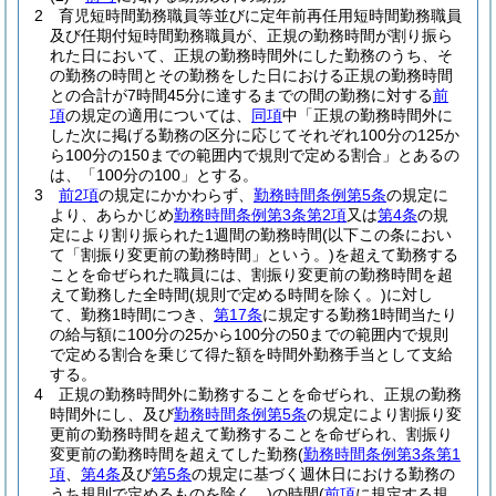
2
育児短時間勤務職員等並びに定年前再任用短時間勤務職員
及び任期付短時間勤務職員が、正規の勤務時間が割り振ら
れた日において、正規の勤務時間外にした勤務のうち、そ
の勤務の時間とその勤務をした日における正規の勤務時間
との合計が7時間45分に達するまでの間の勤務に対する
前
項
の規定の適用については、
同項
中「正規の勤務時間外に
した次に掲げる勤務の区分に応じてそれぞれ100分の125か
ら100分の150までの範囲内で規則で定める割合」とあるの
は、「100分の100」とする。
3
前2項
の規定にかかわらず、
勤務時間条例第5条
の規定に
より、あらかじめ
勤務時間条例第3条第2項
又は
第4条
の規
定により割り振られた1週間の勤務時間
(以下この条におい
て「割振り変更前の勤務時間」という。)
を超えて勤務する
ことを命ぜられた職員には、割振り変更前の勤務時間を超
えて勤務した全時間
(規則で定める時間を除く。)
に対し
て、勤務1時間につき、
第17条
に規定する勤務1時間当たり
の給与額に100分の25から100分の50までの範囲内で規則
で定める割合を乗じて得た額を時間外勤務手当として支給
する。
4
正規の勤務時間外に勤務することを命ぜられ、正規の勤務
時間外にし、及び
勤務時間条例第5条
の規定により割振り変
更前の勤務時間を超えて勤務することを命ぜられ、割振り
変更前の勤務時間を超えてした勤務
(
勤務時間条例第3条第1
項
、
第4条
及び
第5条
の規定に基づく週休日における勤務の
うち規則で定めるものを除く。)
の時間
(
前項
に規定する規