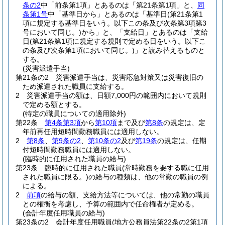
条の2
中「前条第1項」とあるのは「第21条第1項」と、
同
条第1号
中「基準日から」とあるのは「基準日
(第21条第1
項に規定する基準日をいう。以下この条及び次条第3項第3
号において同じ。)
から」と、「支給日」とあるのは「支給
日
(第21条第1項に規定する規則で定める日をいう。以下こ
の条及び次条第1項において同じ。)
」と読み替えるものと
する。
(災害派遣手当)
第21条の2
災害派遣手当は、災害応急対策又は災害復旧の
ため派遣された職員に支給する。
2
災害派遣手当の額は、日額7,000円の範囲内において規則
で定める額とする。
(特定の職員についての適用除外)
第22条
第4条第3項
から
第10項
まで及び
第8条
の規定は、定
年前再任用短時間勤務職員には適用しない。
2
第8条
、
第9条の2
、
第10条の2
及び
第19条
の規定は、任期
付短時間勤務職員には適用しない。
(臨時的に任用された職員の給与)
第23条
臨時的に任用された職員
(常時勤務を要する職に任用
された職員に限る。)
の給与の種類は、他の常勤の職員の例
による。
2
前項
の給与の額、支給方法等については、他の常勤の職員
との権衡を考慮し、予算の範囲内で任命権者が定める。
(会計年度任用職員の給与)
第23条の2
会計年度任用職員
(地方公務員法第22条の2第1項