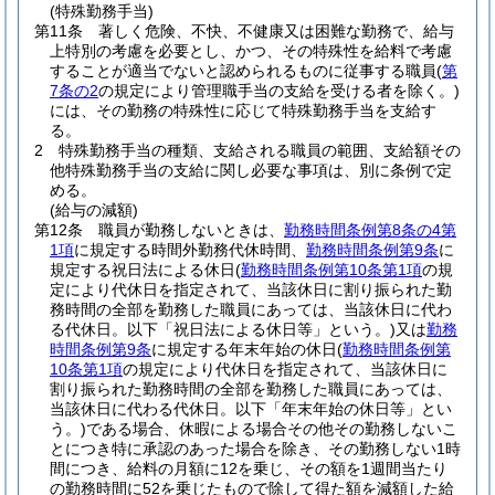
(特殊勤務手当)
第11条
著しく危険、不快、不健康又は困難な勤務で、給与
上特別の考慮を必要とし、かつ、その特殊性を給料で考慮
することが適当でないと認められるものに従事する職員
(
第
7条の2
の規定により管理職手当の支給を受ける者を除く。)
には、その勤務の特殊性に応じて特殊勤務手当を支給す
る。
2
特殊勤務手当の種類、支給される職員の範囲、支給額その
他特殊勤務手当の支給に関し必要な事項は、別に条例で定
める。
(給与の減額)
第12条
職員が勤務しないときは、
勤務時間条例第8条の4第
1項
に規定する時間外勤務代休時間、
勤務時間条例第9条
に
規定する祝日法による休日
(
勤務時間条例第10条第1項
の規
定により代休日を指定されて、当該休日に割り振られた勤
務時間の全部を勤務した職員にあっては、当該休日に代わ
る代休日。以下「祝日法による休日等」という。)
又は
勤務
時間条例第9条
に規定する年末年始の休日
(
勤務時間条例第
10条第1項
の規定により代休日を指定されて、当該休日に
割り振られた勤務時間の全部を勤務した職員にあっては、
当該休日に代わる代休日。以下「年末年始の休日等」とい
う。)
である場合、休暇による場合その他その勤務しないこ
とにつき特に承認のあった場合を除き、その勤務しない1時
間につき、給料の月額に12を乗じ、その額を1週間当たり
の勤務時間に52を乗じたもので除して得た額を減額した給