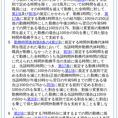
則で定める時間を除く。)
が1箇月について60時間を超えた
職員には、その60時間を超えて勤務した全時間に対して、
第1項
及び
前項
の規定にかかわらず、勤務1時間につき、
第
17条
に規定する勤務1時間当たりの給与額に100分の150
(正
規の勤務時間外にした勤務が午後10時から翌日の午前5時
までの間である場合は100分の175、割振り変更前の勤務時
間を超えてした勤務の場合は100分の50)
を乗じて得た額を
時間外勤務手当として支給する。
5
勤務時間条例第8条の4第1項
に規定する時間外勤務代休時
間を指定された場合において、当該時間外勤務代休時間に
職員が勤務しなかったときは、
前項
に規定する60時間を超
えて勤務した全時間のうち当該時間外勤務代休時間の指定
に代えられた時間外勤務手当の支給に係る時間に対して
は、当該時間1時間につき、
第17条
に規定する勤務1時間当
たりの給与額に100分の150から
第1項
に規定する規則で定
める割合を減じた割合
(正規の勤務時間外にした勤務に係る
当該時間が午後10時から翌日の午前5時までの間である場
合は100分の175から
同項
に規定する規則で定める割合に
100分の25を加算した割合を減じた割合、割振り変更前の
勤務時間を超えてした勤務に係る当該時間の場合は100分
の50から
第3項
に規定する規則で定める割合を減じた割合)
を乗じて得た額の時間外勤務手当を支給することを要しな
い。
6
第2項
に規定する7時間45分に達するまでの間の勤務に係