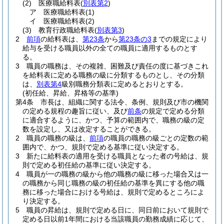
(2)
医療職給料表
(
別表第2
)
ア
医療職給料表
(1)
イ
医療職給料表
(2)
(3)
教育行政職給料表
(
別表第3
)
2
前項
の給料表は、
第23条
から
第23条の3
までの規定により
給与を受ける職員以外の全ての職員に適用するものとす
る。
3
職員の職務は、その複雑、困難及び責任の度に基づきこれ
を給料表に定める職務の級に分類するものとし、その分類
は、
別表第4
級別職務分類表に定めるとおりとする。
(初任給、昇給、昇格等の基準)
第4条
市長は、組織に関する法令、条例、規則及び市の機関
の定める規程の趣旨に従い、及び
前条
の規定で定める分類
に適合するように、かつ、予算の範囲内で、職務の級の定
数を設定し、又は改定することができる。
2
職員の職務の級は、
前項
の職員の職務の級ごとの定数の範
囲内で、かつ、規則で定める基準に従い決定する。
3
新たに給料表の適用を受ける職員となった者の号給は、規
則で定める初任給の基準に従い決定する。
4
職員が一の職務の級から他の職務の級に移った場合又は一
の職務から同じ職務の級の初任給の基準を異にする他の職
務に移った場合における号給は、規則で定めるところによ
り決定する。
5
職員の昇給は、規則で定める日に、同日前において規則で
定める日以前1年間における当該職員の勤務成績に応じて、