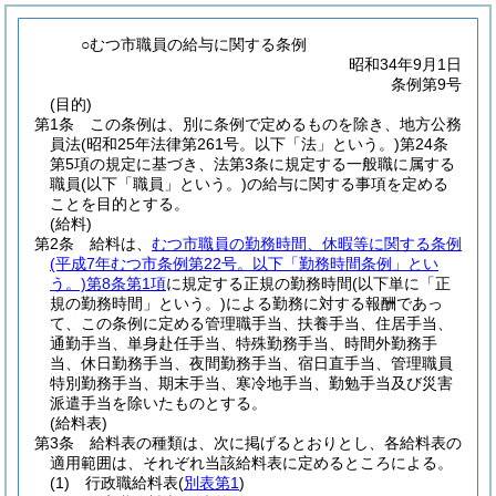
○むつ市職員の給与に関する条例
昭和34年9月1日
条例第9号
(目的)
第1条
この条例は、別に条例で定めるものを除き、地方公務
員法
(昭和25年法律第261号。以下「法」という。)
第24条
第5項の規定に基づき、法第3条に規定する一般職に属する
職員
(以下「職員」という。)
の給与に関する事項を定める
ことを目的とする。
(給料)
第2条
給料は、
むつ市職員の勤務時間、休暇等に関する条例
(平成7年むつ市条例第22号。以下「勤務時間条例」とい
う。)
第8条第1項
に規定する正規の勤務時間
(以下単に「正
規の勤務時間」という。)
による勤務に対する報酬であっ
て、この条例に定める管理職手当、扶養手当、住居手当、
通勤手当、単身赴任手当、特殊勤務手当、時間外勤務手
当、休日勤務手当、夜間勤務手当、宿日直手当、管理職員
特別勤務手当、期末手当、寒冷地手当、勤勉手当及び災害
派遣手当を除いたものとする。
(給料表)
第3条
給料表の種類は、次に掲げるとおりとし、各給料表の
適用範囲は、それぞれ当該給料表に定めるところによる。
(1)
行政職給料表
(
別表第1
)