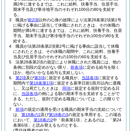
満2年に達するまでは、これに給料、扶養手当、住居手当、
期末手当及び寒冷地手当のそれぞれ100分の80を支給す
る。
3
職員が
前2項
以外の心身の故障により法第28条第2項第1号
に掲げる事由に該当して休職にされたときは、その休職の
期間が満1年に達するまでは、これに給料、扶養手当、住居
手当、期末手当及び寒冷地手当のそれぞれ100分の80を支
給する。
4
職員が法第28条第2項第2号に掲げる事由に該当して休職
にされたときは、その休職の期間中、これに給料、扶養手
当及び住居手当のそれぞれの100分の60を支給する。
5
法第28条第2項の規定により休職にされた職員には、他の
条例に別段の定めがない限り、
前各項
に定める給与を除く
ほか、他のいかなる給与も支給しない。
6
第2項
及び
第3項
に規定する職員が、
当該各項
に規定する
期間内で
第18条第1項
に規定する基準日前1箇月以内に退職
し、又は死亡したときは、
同項
に規定する規則で定める日
に、
当該各項
の例による額の期末手当を支給することがで
きる。
ただし、規則で定める職員については、この限りで
ない。
7
前項
の規定の適用を受ける職員の期末手当の支給について
は、
第18条の2
及び
第18条の3
の規定を準用する。
この場合
において、
第18条の2
中「前条第1項」とあるのは、「第24
条第6項」と読み替えるものとする。
(専従休職者の給与)