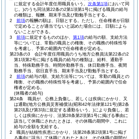
に規定する会計年度任用職員をいう。
次条第1項
において同
じ。)
のうち同法第22条の2第1項第1号に掲げる職員の給与
の種類は、報酬、期末手当及び勤勉手当とする。
2
前項
の報酬の額は、日額とする。
ただし、任命権者が日額
で定めることが適当でないと認めた場合には、日額によら
ないことができる。
3
前項
に規定するもののほか、
第1項
の給与の額、支給方法
等については、常勤の職員との権衡、その職務の特殊性等
を考慮し、予算の範囲内で任命権者が定める。
第23条の3
会計年度任用職員のうち地方公務員法第22条の2
第1項第2号に掲げる職員の給与の種類は、給料、通勤手
当、特殊勤務手当、時間外勤務手当、休日勤務手当、夜間
勤務手当、宿日直手当、期末手当及び勤勉手当とする。
2
前項
の給与の額、支給方法等については、常勤の職員との
権衡、その職務の特殊性等を考慮し、予算の範囲内で任命
権者が定める。
(休職者の給与)
第24条
職員が、公務上負傷し、若しくは疾病にかかり、又
は通勤
(地方公務員災害補償法
(昭和42年法律第121号)
第2条
第2項及び第3項に規定する通勤をいう。)
により負傷し、若
しくは疾病にかかり、法第28条第2項第1号に掲げる事由に
該当して休職にされたときは、その休職の期間中、これに
給与の全額を支給する。
2
職員が結核性疾患にかかり、法第28条第2項第1号に掲げ
る事由に該当して休職にされたときは、その休職の期間が