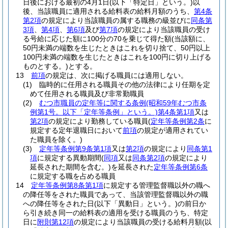
日後における最初の4月1日
(以下「特定日」という。)
以
後、当該職員に適用される給料表の給料月額のうち、
第4条
第2項
の規定により当該職員の属する職務の級並びに
同条第
3項
、
第4項
、
第6項
及び
第7項
の規定により当該職員の受け
る号給に応じた額に100分の70を乗じて得た額
(当該額に、
50円未満の端数を生じたときはこれを切り捨て、50円以上
100円未満の端数を生じたときはこれを100円に切り上げる
ものとする。)
とする。
13
前項
の規定は、次に掲げる職員には適用しない。
(1)
臨時的に任用される職員その他の法律により任期を定
めて任用される職員及び非常勤職員
(2)
むつ市職員の定年等に関する条例
(昭和59年むつ市条
例第1号。以下「定年等条例」という。)
第4条第1項
又は
第2項
の規定により勤務している職員
(
定年等条例第2条
に
規定する定年退職日において
前項
の規定が適用されてい
た職員を除く。)
(3)
定年等条例第9条第1項
又は
第2項
の規定により
同条第1
項
に規定する異動期間
(
同項
又は
同条第2項
の規定により
延長された期間を含む。)
を延長された
定年等条例第6条
に規定する職を占める職員
14
定年等条例第8条第1項
に規定する管理監督職以外の職へ
の降任等をされた職員であって、当該管理監督職以外の職
への降任等をされた日
(以下「異動日」という。)
の前日か
ら引き続き同一の給料表の適用を受ける職員のうち、特定
日に
附則第12項
の規定により当該職員の受ける給料月額
(以