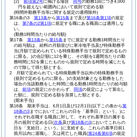
(2)
前項第2号
に掲げる場合
同号
の勤務1回につき4,000
円を超えない範囲内において規則で定める額
(時間外勤務手当等に関する規定の適用除外)
第16条の3
第13条
から
第15条
まで及び
第16条第1項
の規定
は、
第7条の2第1項
に規定する職にある職員には適用しな
い。
(勤務1時間当たりの給与額)
第17条
第13条
から
第15条
までに規定する勤務1時間当たり
の給与額は、給料の月額並びに寒冷地手当及び特殊勤務手
当
(月額で定められている特殊勤務手当で規則で定めるもの
に限る。)
の合計額に12を乗じ、その額を1週間当たりの勤
務時間に52を乗じたものから規則で定める時間を減じたも
ので除して得た額とする。
2
月額で定められている特殊勤務手当以外の特殊勤務手当
(規則で定めるものに限る。)
の支給対象となる勤務をした
場合の当該勤務をした時間に係る勤務1時間当たりの給与額
は、
前項
の規定にかかわらず、
同項
の規定によって算出し
た額に、規則で定める額を加算した額とする。
(期末手当)
第18条
期末手当は、6月1日及び12月1日
(以下この条から
第
18条の3
までにおいてこれらの日を「基準日」という。)
に
それぞれ在職する職員に対して、それぞれ基準日の属する
月の規則で定める日
(
次条
及び
第18条の3
においてこれらの
日を「支給日」という。)
に支給する。
これらの基準日前1
箇月以内に退職し、又は死亡した職員
(
第24条第6項
の規定