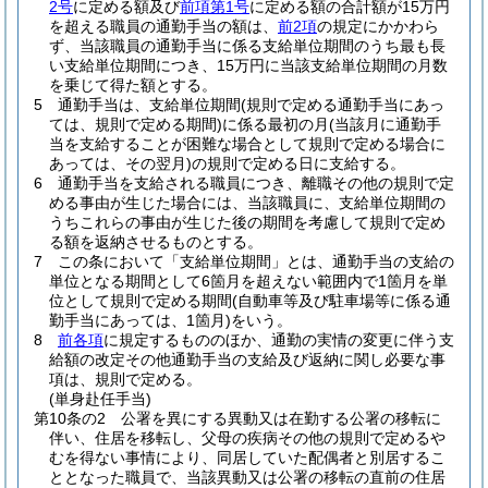
2号
に定める額及び
前項第1号
に定める額の合計額が15万円
を超える職員の通勤手当の額は、
前2項
の規定にかかわら
ず、当該職員の通勤手当に係る支給単位期間のうち最も長
い支給単位期間につき、15万円に当該支給単位期間の月数
を乗じて得た額とする。
5
通勤手当は、支給単位期間
(規則で定める通勤手当にあっ
ては、規則で定める期間)
に係る最初の月
(当該月に通勤手
当を支給することが困難な場合として規則で定める場合に
あっては、その翌月)
の規則で定める日に支給する。
6
通勤手当を支給される職員につき、離職その他の規則で定
める事由が生じた場合には、当該職員に、支給単位期間の
うちこれらの事由が生じた後の期間を考慮して規則で定め
る額を返納させるものとする。
7
この条において「支給単位期間」とは、通勤手当の支給の
単位となる期間として6箇月を超えない範囲内で1箇月を単
位として規則で定める期間
(自動車等及び駐車場等に係る通
勤手当にあっては、1箇月)
をいう。
8
前各項
に規定するもののほか、通勤の実情の変更に伴う支
給額の改定その他通勤手当の支給及び返納に関し必要な事
項は、規則で定める。
(単身赴任手当)
第10条の2
公署を異にする異動又は在勤する公署の移転に
伴い、住居を移転し、父母の疾病その他の規則で定めるや
むを得ない事情により、同居していた配偶者と別居するこ
ととなった職員で、当該異動又は公署の移転の直前の住居