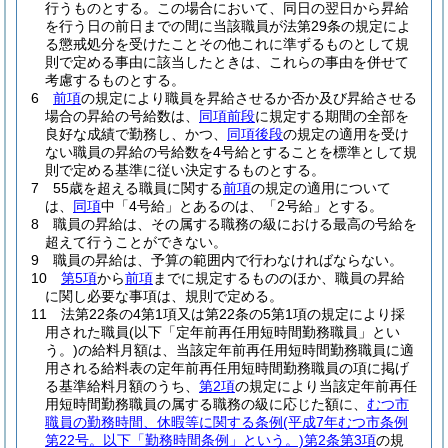
行うものとする。
この場合において、同日の翌日から昇給
を行う日の前日までの間に当該職員が法第29条の規定によ
る懲戒処分を受けたことその他これに準ずるものとして規
則で定める事由に該当したときは、これらの事由を併せて
考慮するものとする。
6
前項
の規定により職員を昇給させるか否か及び昇給させる
場合の昇給の号給数は、
同項前段
に規定する期間の全部を
良好な成績で勤務し、かつ、
同項後段
の規定の適用を受け
ない職員の昇給の号給数を4号給とすることを標準として規
則で定める基準に従い決定するものとする。
7
55歳を超える職員に関する
前項
の規定の適用について
は、
同項
中「4号給」とあるのは、「2号給」とする。
8
職員の昇給は、その属する職務の級における最高の号給を
超えて行うことができない。
9
職員の昇給は、予算の範囲内で行わなければならない。
10
第5項
から
前項
までに規定するもののほか、職員の昇給
に関し必要な事項は、規則で定める。
11
法第22条の4第1項又は第22条の5第1項の規定により採
用された職員
(以下「定年前再任用短時間勤務職員」とい
う。)
の給料月額は、当該定年前再任用短時間勤務職員に適
用される給料表の定年前再任用短時間勤務職員の項に掲げ
る基準給料月額のうち、
第2項
の規定により当該定年前再任
用短時間勤務職員の属する職務の級に応じた額に、
むつ市
職員の勤務時間、休暇等に関する条例
(平成7年むつ市条例
第22号。以下「勤務時間条例」という。)
第2条第3項
の規