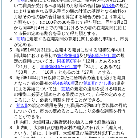
3
前項
の規定による期末手当の額は、昭和49年5月4日にお
いて職員が受けるべき給料の月額等の合計額
(
第18条
の規定
により支給される期末手当の額の計算の基礎となる給料の
月額その他の額の合計額を算定する場合の例により算定し
た額をいう。)
に100分の30を乗じて得た額に、同年3月2日
から同年5月4日までの間におけるその者の在職期間に応じ
て市長の定める割合を乗じて得た額とする。
4
前項
に規定する在職期間の算定に関し必要な事項は、市長
が定める。
5
昭和51年3月31日に在職する職員に対する昭和51年4月1
日以降における最初の
第4条第6項
及び
第8項ただし書
の規
定の適用については、
同条第6項
中「12月」とあるのは
「21月」と、
同条第8項ただし書
中「24月」とあるのは
「33月」と、「18月」とあるのは「27月」とする。
6
昭和51年4月1日以降に新たに給料表の適用を受ける職員
となった者の最初の
第4条第6項
及び
第8項ただし書
の規定
による昇給については、
前項
の規定の適用を受ける職員と
の権衡上必要と認められる限度において、市長の定めると
ころにより、必要な調整を行うことができる。
7
前2項
の規定の適用を受けた職員の昭和53年度以降の昇給
については、市長の定めるところにより必要な調整を行う
ことができる。
(川内町、大畑町及び脇野沢村の編入に伴う経過措置)
8
川内町、大畑町及び脇野沢村の編入の日
(以下「編入日」
という。)
前に、川内町、大畑町及び脇野沢村
(以下これら