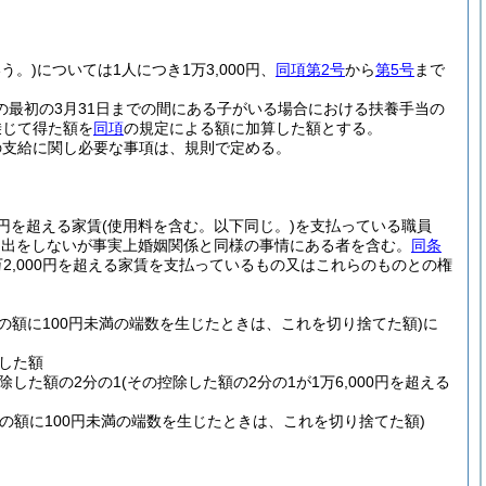
う。)
については1人につき1万3,000円、
同項第2号
から
第5号
まで
の最初の3月31日までの間にある子がいる場合における扶養手当の
乗じて得た額を
同項
の規定による額に加算した額とする。
の支給に関し必要な事項は、規則で定める。
0円を超える家賃
(使用料を含む。以下同じ。)
を支払っている職員
届出をしないが事実上婚姻関係と同様の事情にある者を含む。
同条
2,000円を超える家賃を支払っているもの又はこれらのものとの権
。
その額に100円未満の端数を生じたときは、これを切り捨てた額)
に
除した額
控除した額の2分の1
(その控除した額の2分の1が1万6,000円を超える
その額に100円未満の端数を生じたときは、これを切り捨てた額)