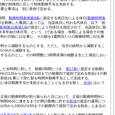
勤務の特殊性に応じて特殊勤務手当を支給する。
必要な事項は、別に条例で定める。
時間、
勤務時間条例第9条
に規定する祝日法による休日
(
勤務時間条
部を勤務した職員にあっては、当該休日に代わる代休日。以下「祝
条例第10条第1項
の規定により代休日を指定されて、当該休日に割
年末年始の休日等」という。)
である場合、休暇による場合その他
料の月額に12を乗じ、その額を1週間当たりの勤務時間に52を乗
給料から減額するものとする。
ただし、当月の給料から減額するこ
降の分から減額する。
するものとし、その時間数に1時間未満の端数を生じた場合におい
した全時間に対して、勤務1時間につき、
第17条
に規定する勤務1
の125から100分の150までの範囲内で規則で定める割合
(その勤
割合)
を乗じて得た額を時間外勤務手当として支給する。
員に休日勤務手当が支給されることとなる日を除く。
次項
において
、正規の勤務時間が割り振られた日において、正規の勤務時間外に
時間45分に達するまでの間の勤務に対する
前項
の規定の適用につ
25から100分の150までの範囲内で規則で定める割合」とあるの