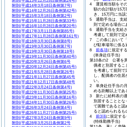
附則
(平成13年12月25日条例第24号)
4
運賃相当額をそ
附則
(平成14年3月18日条例第7号)
額の合計額が15
附則
(平成14年12月26日条例第42号)
き、15万円に当
附則
(平成15年3月18日条例第2号)
5
通勤手当は、支
附則
(平成15年11月28日条例第33号)
則で定める場合に
附則
(平成16年10月28日条例第20号)
6
通勤手当を支給
附則
(平成17年3月11日条例第85号)
考慮して規則で定
附則
(平成17年11月28日条例第161号)
7
この条において
附則
(平成18年3月30日条例第8号)
び駐車場等に係る
附則
(平成19年3月30日条例第7号)
8
前各項
に規定す
附則
(平成19年3月30日条例第18号)
(単身赴任手当)
附則
(平成19年11月30日条例第40号)
第10条の2
公署を
附則
(平成20年3月26日条例第6号
偶者と別居するこ
附則
(平成20年12月24日条例第45号)
を考慮して規則で
附則
(平成21年5月28日条例第26号)
し、配偶者の住居
附則
(平成21年11月27日条例第45号
い。
附則
(平成21年12月17日条例第48号
2
単身赴任手当の月
附則
(平成22年3月24日条例第4号)
める距離以上であ
附則
(平成22年11月30日条例第25号)
3
新たに給料表の
附則
(平成23年11月30日条例第16号)
別居することとな
附則
(平成24年11月30日条例第26号)
て困難であると認
附則
(平成26年3月24日条例第4号)
ると認められるも
附則
(平成26年11月27日条例第25号)
4
前3項
に規定する
附則
(平成27年3月24日条例第9号)
(特殊勤務手当)
附則
(平成28年3月25日条例第2号
第11条
著しく危険