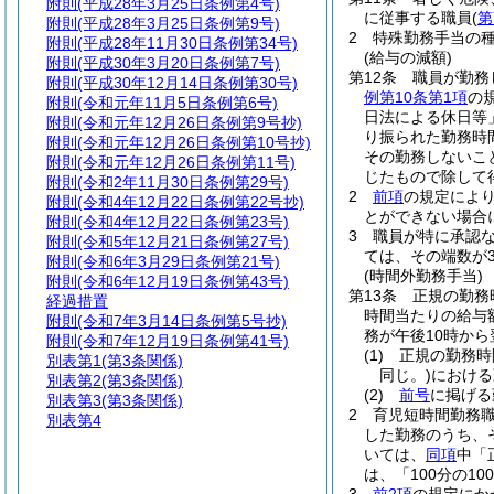
附則
(平成28年3月25日条例第4号)
に従事する職員
(
第
附則
(平成28年3月25日条例第9号)
2
特殊勤務手当の
附則
(平成28年11月30日条例第34号)
(給与の減額)
附則
(平成30年3月20日条例第7号)
第12条
職員が勤務
附則
(平成30年12月14日条例第30号)
例第10条第1項
の
附則
(令和元年11月5日条例第6号)
日法による休日等
附則
(令和元年12月26日条例第9号抄)
り振られた勤務時
附則
(令和元年12月26日条例第10号抄)
その勤務しないこ
附則
(令和元年12月26日条例第11号)
じたもので除して
附則
(令和2年11月30日条例第29号)
2
前項
の規定によ
附則
(令和4年12月22日条例第22号抄)
とができない場合
附則
(令和4年12月22日条例第23号)
3
職員が特に承認
附則
(令和5年12月21日条例第27号)
ては、その端数が
附則
(令和6年3月29日条例第21号)
(時間外勤務手当)
附則
(令和6年12月19日条例第43号)
第13条
正規の勤務
経過措置
時間当たりの給与額
附則
(令和7年3月14日条例第5号抄)
務が午後10時から
附則
(令和7年12月19日条例第41号)
(1)
正規の勤務時
別表第1
(第3条関係)
同じ。)
における
別表第2
(第3条関係)
(2)
前号
に掲げる
別表第3
(第3条関係)
2
育児短時間勤務
別表第4
した勤務のうち、
いては、
同項
中「
は、「100分の10