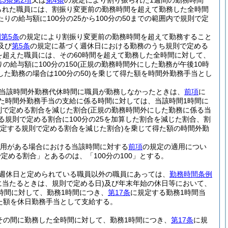
3条第2項
又は
第4条
の規定により割り振られた1週間の勤務時間
られた職員には、割振り変更前の勤務時間を超えて勤務した全時間
りの給与額に100分の25から100分の50までの範囲内で規則で定
第5条
の規定により割振り変更前の勤務時間を超えて勤務すること
及び
第5条
の規定に基づく週休日における勤務のうち規則で定める
間を超えた職員には、その60時間を超えて勤務した全時間に対して、
の給与額に100分の150
(正規の勤務時間外にした勤務が午後10時
た勤務の場合は100分の50)
を乗じて得た額を時間外勤務手当とし
当該時間外勤務代休時間に職員が勤務しなかったときは、
前項
に
た時間外勤務手当の支給に係る時間に対しては、当該時間1時間に
則で定める割合を減じた割合
(正規の勤務時間外にした勤務に係る当
る規則で定める割合に100分の25を加算した割合を減じた割合、割
定する規則で定める割合を減じた割合)
を乗じて得た額の時間外勤
用がある場合における当該時間に対する
前項
の規定の適用につい
める割合」とあるのは、「100分の100」とする。
週休日と定められている職員以外の職員にあっては、
勤務時間条例
に当たるときは、規則で定める日)
及び年末年始の休日等において、
時間に対して、勤務1時間につき、
第17条
に規定する勤務1時間当
得た額を休日勤務手当として支給する。
その間に勤務した全時間に対して、勤務1時間につき、
第17条
に規