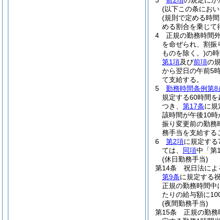
3
前2項
の規定にか
(以下この条にお
(規則で定める時間
める割合を乗じて
4
正規の勤務時間
を命ぜられ、割振
ものを除く。)
の時
第1項
及び
前項
の
から翌日の午前5時
て支給する。
5
勤務時間条例第8
規定する60時間
つき、
第17条
に規
該時間が午後10時
振り変更前の勤務
務手当を支給する
6
第2項
に規定する
ては、
同項
中「第
(休日勤務手当)
第14条
祝日法によ
第9条
に規定する
正規の勤務時間中
たりの給与額に10
(夜間勤務手当)
第15条
正規の勤務