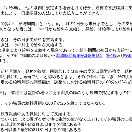
基づく給与は、他の条例に規定する場合を除くほか、通貨で直接職員に
申出により、口座振替の方法により支払うことができる。
期間
(以下「給与期間」という。)
は、月の1日から末日までとし、その支
員となった者には、その日から給料を支給し、昇給、降給等により給料
ときは、その日まで給料を支給する。
ときは、その月まで給料を支給する。
の規定により給料を支給する場合であって、給与期間の初日から支給す
は、その給与期間の現日数から
勤務時間条例第3条第1項
、
第4条
及び
第5
する。
、給料月額が、勤務の複雑、困難若しくは責任の度又は勤労の強度、勤
殊な職に対し適当でないと認めるときは、その特殊性に基づき、給料月
定める給料月額の調整額は、調整前における給料月額の100分の25を
当は、管理又は監督の地位にある職員の職のうち規則で指定するものに
、その職員の給料月額の100分の25を超えてはならない。
、扶養親族のある職員に対して支給する。
については、次に掲げる者で他に生計の途がなく主としてその職員の扶
する日以後の最初の3月31日までの間にある子
する日以後の最初の3月31日までの間にある孫