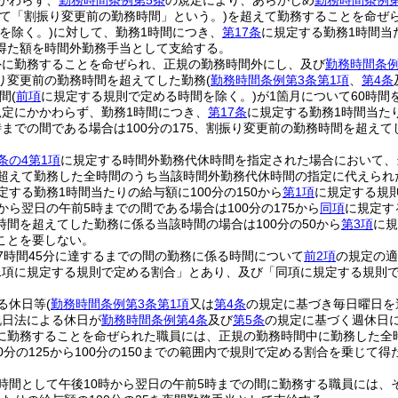
かわらず、
勤務時間条例第5条
の規定により、あらかじめ
勤務時間条例第
いて「割振り変更前の勤務時間」という。)
を超えて勤務することを命ぜ
を除く。)
に対して、勤務1時間につき、
第17条
に規定する勤務1時間当た
得た額を時間外勤務手当として支給する。
外に勤務することを命ぜられ、正規の勤務時間外にし、及び
勤務時間条例
り変更前の勤務時間を超えてした勤務
(
勤務時間条例第3条第1項
、
第4条
間
(
前項
に規定する規則で定める時間を除く。)
が1箇月について60時
規定にかかわらず、勤務1時間につき、
第17条
に規定する勤務1時間当たり
までの間である場合は100分の175、割振り変更前の勤務時間を超えてし
条の4第1項
に規定する時間外勤務代休時間を指定された場合において、
を超えて勤務した全時間のうち当該時間外勤務代休時間の指定に代えられ
定する勤務1時間当たりの給与額に100分の150から
第1項
に規定する規
から翌日の午前5時までの間である場合は100分の175から
同項
に規定す
時間を超えてした勤務に係る当該時間の場合は100分の50から
第3項
に規
ことを要しない。
7時間45分に達するまでの間の勤務に係る時間について
前2項
の規定の適
1項に規定する規則で定める割合」とあり、及び「同項に規定する規則で定
る休日等
(
勤務時間条例第3条第1項
又は
第4条
の規定に基づき毎日曜日を
祝日法による休日が
勤務時間条例第4条
及び
第5条
の規定に基づく週休日
に勤務することを命ぜられた職員には、正規の勤務時間中に勤務した全
0分の125から100分の150までの範囲内で規則で定める割合を乗じて
時間として午後10時から翌日の午前5時までの間に勤務する職員には、