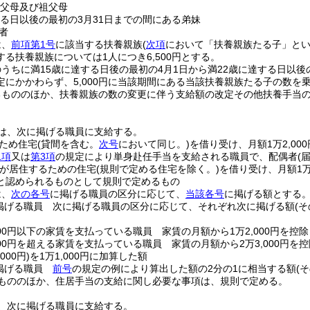
の父母及び祖父母
する日以後の最初の3月31日までの間にある弟妹
者
は、
前項第1号
に該当する扶養親族
(
次項
において「扶養親族たる子」とい
る扶養親族については1人につき6,500円とする。
うちに満15歳に達する日後の最初の4月1日から満22歳に達する日以後
定にかかわらず、5,000円に当該期間にある当該扶養親族たる子の数を
るもののほか、扶養親族の数の変更に伴う支給額の改定その他扶養手当
は、次に掲げる職員に支給する。
ため住宅
(貸間を含む。
次号
において同じ。)
を借り受け、月額1万2,00
1項
又は
第3項
の規定により単身赴任手当を支給される職員で、配偶者
(
が居住するための住宅
(規則で定める住宅を除く。)
を借り受け、月額1万
と認められるものとして規則で定めるもの
は、
次の各号
に掲げる職員の区分に応じて、
当該各号
に掲げる額とする
掲げる職員 次に掲げる職員の区分に応じて、それぞれ次に掲げる額
(
000円以下の家賃を支払っている職員 家賃の月額から1万2,000円を控
000円を超える家賃を支払っている職員 家賃の月額から2万3,000円を
000円)
を1万1,000円に加算した額
掲げる職員
前号
の規定の例により算出した額の2分の1に相当する額
(
もののほか、住居手当の支給に関し必要な事項は、規則で定める。
、次に掲げる職員に支給する。