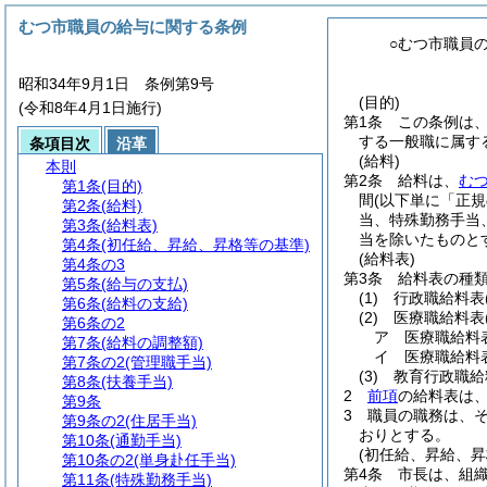
むつ市職員の給与に関する条例
○むつ市職員
昭和34年9月1日 条例第9号
(目的)
(令和8年4月1日施行)
第1条
この条例は
する一般職に属す
条項目次
沿革
(給料)
本則
第2条
給料は、
む
第1条
(目的)
間
(以下単に「正
第2条
(給料)
当、特殊勤務手当
第3条
(給料表)
当を除いたものと
第4条
(初任給、昇給、昇格等の基準)
(給料表)
第4条の3
第3条
給料表の種
第5条
(給与の支払)
(1)
行政職給料表
第6条
(給料の支給)
(2)
医療職給料表
第6条の2
ア
医療職給料
第7条
(給料の調整額)
イ
医療職給料
第7条の2
(管理職手当)
(3)
教育行政職給
第8条
(扶養手当)
2
前項
の給料表は
第9条
3
職員の職務は、
第9条の2
(住居手当)
おりとする。
第10条
(通勤手当)
(初任給、昇給、昇
第10条の2
(単身赴任手当)
第4条
市長は、組
第11条
(特殊勤務手当)