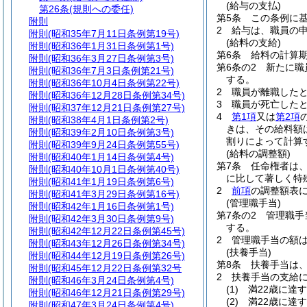
(給与の支払)
第26条
(規則への委任)
第5条
この条例に
附則
2
給与は、職員の
附則
(昭和35年7月11日条例第19号)
(給料の支給)
附則
(昭和36年1月31日条例第1号)
第6条
給料の計算
附則
(昭和36年3月27日条例第3号)
第6条の2
新たに職
附則
(昭和36年7月3日条例第21号)
する。
附則
(昭和36年10月4日条例第22号)
2
職員が離職した
附則
(昭和36年12月28日条例第34号)
3
職員が死亡した
附則
(昭和37年12月21日条例第27号)
4
第1項
又は
第2項
附則
(昭和38年4月1日条例第2号)
きは、その給料額
附則
(昭和39年2月10日条例第3号)
割りによって計算
附則
(昭和39年9月24日条例第55号)
(給料の調整額)
附則
(昭和40年1月14日条例第4号)
第7条
任命権者は
附則
(昭和40年10月1日条例第40号)
に比して著しく特
附則
(昭和41年1月19日条例第6号)
2
前項
の調整額表に
附則
(昭和41年3月29日条例第16号)
(管理職手当)
附則
(昭和42年1月16日条例第1号)
第7条の2
管理職手
附則
(昭和42年3月30日条例第9号)
する。
附則
(昭和42年12月22日条例第45号)
2
管理職手当の額は
附則
(昭和43年12月26日条例第34号)
(扶養手当)
附則
(昭和44年12月19日条例第26号)
第8条
扶養手当は
附則
(昭和45年12月22日条例第32号
2
扶養手当の支給
附則
(昭和46年3月24日条例第4号)
(1)
満22歳に達
附則
(昭和46年12月21日条例第29号)
(2)
満22歳に達
附則
(昭和47年3月24日条例第4号)