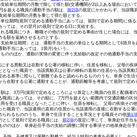
の支給単位期間の月数で除して得た額
(交通機関が2以上ある場合において
万円を超える職員の通勤手当の額は、
前2項
の規定にかかわらず、当該職
該支給単位期間の月数を乗じて得た額とする。
給単位期間
(規則で定める通勤手当にあっては、規則で定める期間)
に係る
あっては、その翌月)
の規則で定める日に支給する。
される職員につき、離職その他の規則で定める事由が生じた場合には、
める額を返納させるものとする。
「支給単位期間」とは、通勤手当の支給の単位となる期間として6箇月を
通勤手当にあっては、1箇月)
をいう。
るもののほか、通勤の実情の変更に伴う支給額の改定その他通勤手当の
異にする異動又は在勤する公署の移転に伴い、住居を移転し、父母の疾
ととなった職員で、当該異動又は公署の移転の直前の住居から当該異動
定める基準に照らして困難であると認められるもののうち、単身で生活
から在勤する公署に通勤することが、通勤距離等を考慮して規則で定め
額は、3万円
(規則で定めるところにより算定した職員の住居と配偶者
る職員にあっては、その額に、7万円を超えない範囲内で交通距離の区分
適用を受ける職員となったことに伴い、住居を移転し、父母の疾病その
った職員で、当該適用の直前の住居から当該適用の直後に在勤する公署
められるもののうち、単身で生活することを常況とする職員その他
第1
のとして規則で定める職員には、
前2項
の規定に準じて、単身赴任手当
もののほか、単身赴任手当の支給の調整に関する事項その他単身赴任手
、不快、不健康又は困難な勤務で、給与上特別の考慮を必要とし、かつ