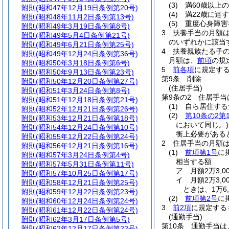
(3)
満60歳以上
附則
(昭和47年12月19日条例第20号)
(4)
満22歳に達
附則
(昭和48年11月2日条例第13号)
(5)
重度心身障害
附則
(昭和49年3月19日条例第8号)
3
扶養手当の月額
附則
(昭和49年5月4日条例第21号)
のいずれかに該当す
附則
(昭和49年6月21日条例第25号)
4
扶養親族たる子の
附則
(昭和49年12月24日条例第36号)
月額は、
前項
の規
附則
(昭和50年3月18日条例第6号)
5
前各項
に規定す
附則
(昭和50年9月13日条例第23号)
第9条
削除
附則
(昭和50年12月20日条例第27号)
(住居手当)
附則
(昭和51年3月24日条例第8号)
第9条の2
住居手当
附則
(昭和51年12月18日条例第21号)
(1)
自ら居住する
附則
(昭和52年12月21日条例第26号)
(2)
第10条の2第
附則
(昭和53年12月21日条例第18号)
において同じ。)
附則
(昭和54年12月24日条例第10号)
衡上必要がある
附則
(昭和55年12月22日条例第24号)
2
住居手当の月額
附則
(昭和56年12月21日条例第16号)
(1)
前項第1号
に
附則
(昭和57年3月24日条例第4号)
相当する額
附則
(昭和57年5月31日条例第11号)
ア
月額2万3,
附則
(昭和57年10月25日条例第17号)
イ
月額2万3,
附則
(昭和58年12月21日条例第25号)
ときは、1万6,
附則
(昭和59年12月22日条例第23号)
(2)
前項第2号
に
附則
(昭和60年12月24日条例第24号)
3
前2項
に規定する
附則
(昭和61年12月22日条例第24号)
(通勤手当)
附則
(昭和62年3月17日条例第5号)
第10条
通勤手当は
附則
(昭和62年12月17日条例第22号)