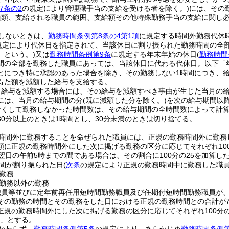
7条の2
の規定により管理職手当の支給を受ける者を除く。)
には、その
種類、支給される職員の範囲、支給額その他特殊勤務手当の支給に関し
しないときは、
勤務時間条例第8条の4第1項
に規定する時間外勤務代休
規定により代休日を指定されて、当該休日に割り振られた勤務時間の全
」という。)
又は
勤務時間条例第9条
に規定する年末年始の休日
(
勤務時間
間の全部を勤務した職員にあっては、当該休日に代わる代休日。以下「
とにつき特に承認のあった場合を除き、その勤務しない1時間につき、給
得た額を減額した給与を支給する。
り給与を減額する場合には、その給与を減額すべき事由が生じた当月の
には、当月の給与期間の分
(既に減額した分を除く。)
を次の給与期間以
なくして勤務しなかった時間数は、その給与期間の全時間数によって計算
30分以上のときは1時間とし、30分未満のときは切り捨てる。
時間外に勤務することを命ぜられた職員には、正規の勤務時間外に勤務
に正規の勤務時間外にした次に掲げる勤務の区分に応じてそれぞれ100分
翌日の午前5時までの間である場合は、その割合に100分の25を加算した
間が割り振られた日
(
次条
の規定により正規の勤務時間中に勤務した職
勤務
勤務以外の勤務
職員等並びに定年前再任用短時間勤務職員及び任期付短時間勤務職員が
その勤務の時間とその勤務をした日における正規の勤務時間との合計が7
正規の勤務時間外にした次に掲げる勤務の区分に応じてそれぞれ100分の1
0」とする。