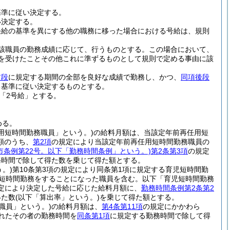
基準に従い決定する。
い決定する。
任給の基準を異にする他の職務に移った場合における号給は、規則
該職員の勤務成績に応じて、行うものとする。
この場合において、
分を受けたことその他これに準ずるものとして規則で定める事由に該
前段
に規定する期間の全部を良好な成績で勤務し、かつ、
同項後段
る基準に従い決定するものとする。
「2号給」とする。
める。
用短時間勤務職員」という。)
の給料月額は、当該定年前再任用短
額のうち、
第2項
の規定により当該定年前再任用短時間勤務職員の
市条例第22号。以下「勤務時間条例」という。)
第2条第3項
の規定
務時間で除して得た数を乗じて得た額とする。
。)
第10条第3項の規定により同条第1項に規定する育児短時間勤
る短時間勤務をすることになった職員を含む。以下「育児短時間勤務
定により決定した号給に応じた給料月額に、
勤務時間条例第2条第2
得た数
(以下「算出率」という。)
を乗じて得た額とする。
職員」という。)
の給料月額は、
第4条第11項
の規定にかかわら
れたその者の勤務時間を
同条第1項
に規定する勤務時間で除して得