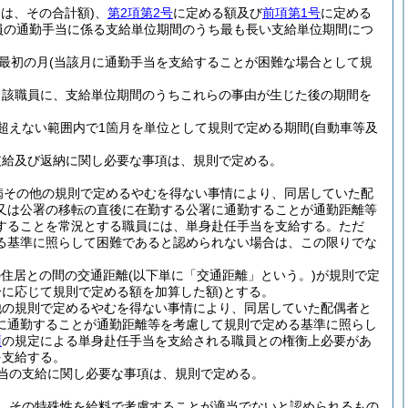
は、その合計額)
、
第2項第2号
に定める額及び
前項第1号
に定める
員の通勤手当に係る支給単位期間のうち最も長い支給単位期間につ
最初の月
(当該月に通勤手当を支給することが困難な場合として規
当該職員に、支給単位期間のうちこれらの事由が生じた後の期間を
超えない範囲内で1箇月を単位として規則で定める期間
(自動車等及
支給及び返納に関し必要な事項は、規則で定める。
病その他の規則で定めるやむを得ない事情により、同居していた配
又は公署の移転の直後に在勤する公署に通勤することが通勤距離等
することを常況とする職員には、単身赴任手当を支給する。
ただ
る基準に照らして困難であると認められない場合は、この限りでな
の住居との間の交通距離
(以下単に「交通距離」という。)
が規則で定
に応じて規則で定める額を加算した額)
とする。
他の規則で定めるやむを得ない事情により、同居していた配偶者と
に通勤することが通勤距離等を考慮して規則で定める基準に照らし
項
の規定による単身赴任手当を支給される職員との権衡上必要があ
を支給する。
当の支給に関し必要な事項は、規則で定める。
、その特殊性を給料で考慮することが適当でないと認められるもの