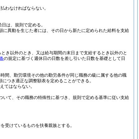
支払わなければならない。
給日は、規則で定める。
額に異動を生じた者には、その日から新たに定められた給料を支給
るとき以外のとき、又は給与期間の末日まで支給するとき以外のと
条
の規定に基づく週休日の日数を差し引いた日数を基礎として日
務時間、勤労環境その他の勤労条件が同じ職務の級に属する他の職
額につき適正な調整額表を定めることができる。
超えてはならない。
ついて、その職務の特殊性に基づき、規則で定める基準に従い支給
養を受けているものを扶養親族とする。