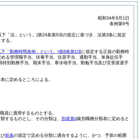
昭和34年9月1日
条例第9号
。以下「法」という。)
第24条第5項の規定に基づき、法第3条に規定
とする。
以下「勤務時間条例」という。)
第8条第1項
に規定する正規の勤務時
定める管理職手当、扶養手当、住居手当、通勤手当、単身赴任手
員特別勤務手当、期末手当、寒冷地手当、勤勉手当及び災害派遣手
料表に定めるところによる。
職員に適用するものとする。
分類するものとし、その分類は、
別表第4
級別職務分類表に定めると
及び
前条
の規定で定める分類に適合するように、かつ、予算の範囲