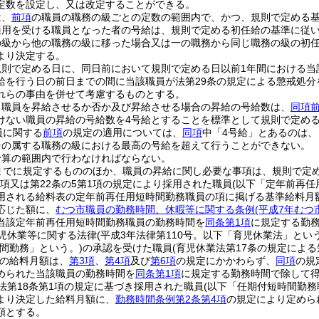
定数を設定し、又は改定することができる。
は、
前項
の職員の職務の級ごとの定数の範囲内で、かつ、規則で定める
適用を受ける職員となった者の号給は、規則で定める初任給の基準に従
の級から他の職務の級に移った場合又は一の職務から同じ職務の級の初
より決定する。
規則で定める日に、同日前において規則で定める日以前1年間における当
給を行う日の前日までの間に当該職員が法第29条の規定による懲戒処
れらの事由を併せて考慮するものとする。
り職員を昇給させるか否か及び昇給させる場合の昇給の号給数は、
同項
けない職員の昇給の号給数を4号給とすることを標準として規則で定め
員に関する
前項
の規定の適用については、
同項
中「4号給」とあるのは、
その属する職務の級における最高の号給を超えて行うことができない。
予算の範囲内で行わなければならない。
までに規定するもののほか、職員の昇給に関し必要な事項は、規則で定
1項又は第22条の5第1項の規定により採用された職員
(以下「定年前再任
用される給料表の定年前再任用短時間勤務職員の項に掲げる基準給料月
応じた額に、
むつ市職員の勤務時間、休暇等に関する条例
(平成7年むつ
当該定年前再任用短時間勤務職員の勤務時間を
同条第1項
に規定する勤
児休業等に関する法律
(平成3年法律第110号。以下「育児休業法」という
間勤務」という。)
の承認を受けた職員
(育児休業法第17条の規定によ
の給料月額は、
第3項
、
第4項
及び
第6項
の規定にかかわらず、
同項
の規
められた当該職員の勤務時間を
同条第1項
に規定する勤務時間で除して
法第18条第1項の規定に基づき採用された職員
(以下「任期付短時間勤務
より決定した給料月額に、
勤務時間条例第2条第4項
の規定により定めら
額とする。