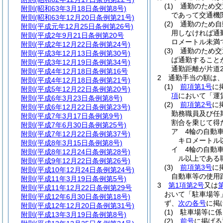
(1)
通勤のため交
附則
(昭和63年3月18日条例第8号)
であって交通機
附則
(昭和63年12月20日条例第21号)
(2)
通勤のため自
附則
(平成元年12月25日条例第26号)
用しなければ通
附則
(平成2年9月21日条例第20号
ロメートル未満
附則
(平成2年12月22日条例第24号)
(3)
通勤のため交
附則
(平成3年12月13日条例第30号)
ば通勤すること
附則
(平成3年12月19日条例第34号)
通勤距離が片道
附則
(平成4年12月18日条例第16号
2
通勤手当の額は
附則
(平成4年12月18日条例第21号)
(1)
前項第1号
に
附則
(平成5年12月22日条例第20号)
項
において「運
附則
(平成6年3月23日条例第8号)
(2)
前項第2号
に
附則
(平成6年12月22日条例第23号)
勤務職員及び任
附則
(平成7年3月17日条例第9号)
割合を乗じて得
附則
(平成7年6月30日条例第25号)
ア
4輪の自動
附則
(平成7年12月22日条例第37号)
キロメートル以
附則
(平成8年3月15日条例第8号)
イ
4輪の自動
附則
(平成8年12月24日条例第28号)
ル以上である職
附則
(平成9年12月22日条例第26号)
(3)
前項第3号
に
附則
(平成10年12月24日条例第24号)
自動車等の使用
附則
(平成11年3月19日条例第5号)
3
第1項第2号
又は
附則
(平成11年12月22日条例第29号
おいて「駐車場等
附則
(平成12年6月30日条例第18号)
ず、
次の各号
に掲
附則
(平成12年12月20日条例第31号)
(1)
駐車場等に係
附則
(平成13年3月19日条例第8号)
(2)
前号
に掲げ