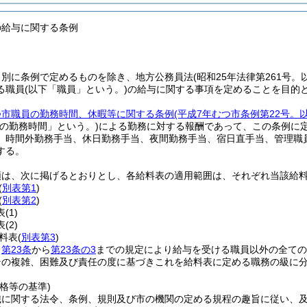
の給与に関する条例
、別に条例で定めるものを除き、地方公務員法
(昭和25年法律第261号
る職員
(以下「職員」という。)
の給与に関する事項を定めることを目的
つ市職員の勤務時間、休暇等に関する条例
(平成7年むつ市条例第22号。
規の勤務時間」という。)
による勤務に対する報酬であって、この条例に
、時間外勤務手当、休日勤務手当、夜間勤務手当、宿日直手当、管理職
する。
類は、次に掲げるとおりとし、各給料表の適用範囲は、それぞれ当該給
(
別表第1
)
(
別表第2
)
表
(1)
表
(2)
料表
(
別表第3
)
、
第23条
から
第23条の3
までの規定により給与を受ける職員以外の全ての
その複雑、困難及び責任の度に基づきこれを給料表に定める職務の級に
格等の基準)
織に関する法令、条例、規則及び市の機関の定める規程の趣旨に従い、