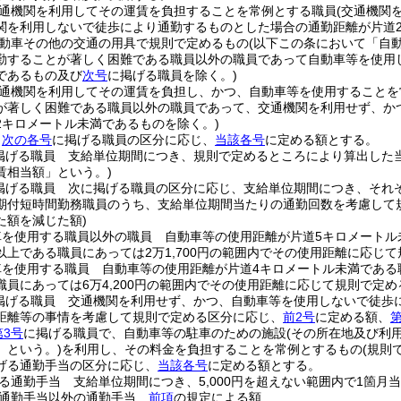
通機関を利用してその運賃を負担することを常例とする職員
(交通機関
関を利用しないで徒歩により通勤するものとした場合の通勤距離が片道
動車その他の交通の用具で規則で定めるもの
(以下この条において「自
勤することが著しく困難である職員以外の職員であって自動車等を使用
であるもの及び
次号
に掲げる職員を除く。)
通機関を利用してその運賃を負担し、かつ、自動車等を使用することを
が著しく困難である職員以外の職員であって、交通機関を利用せず、か
2キロメートル未満であるものを除く。)
、
次の各号
に掲げる職員の区分に応じ、
当該各号
に定める額とする。
掲げる職員 支給単位期間につき、規則で定めるところにより算出した
賃相当額」という。)
掲げる職員 次に掲げる職員の区分に応じ、支給単位期間につき、それ
期付短時間勤務職員のうち、支給単位期間当たりの通勤回数を考慮して
た額を減じた額)
車を使用する職員以外の職員 自動車等の使用距離が片道5キロメートル未
上である職員にあっては2万1,700円の範囲内でその使用距離に応じて規
車を使用する職員 自動車等の使用距離が片道4キロメートル未満である職
員にあっては6万4,200円の範囲内でその使用距離に応じて規則で定める
掲げる職員 交通機関を利用せず、かつ、自動車等を使用しないで徒歩
距離等の事情を考慮して規則で定める区分に応じ、
前2号
に定める額、
第
第3号
に掲げる職員で、自動車等の駐車のための施設
(その所在地及び利
」という。)
を利用し、その料金を負担することを常例とするもの
(規則
げる通勤手当の区分に応じ、
当該各号
に定める額とする。
る通勤手当 支給単位期間につき、5,000円を超えない範囲内で1箇
る通勤手当以外の通勤手当
前項
の規定による額