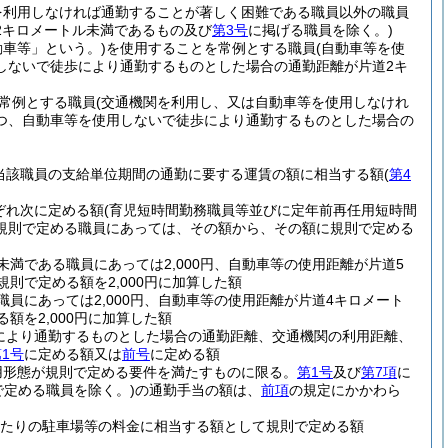
を利用しなければ通勤することが著しく困難である職員以外の職員
2キロメートル未満であるもの及び
第3号
に掲げる職員を除く。)
動車等」という。)
を使用することを常例とする職員
(自動車等を使
しないで徒歩により通勤するものとした場合の通勤距離が片道2キ
常例とする職員
(交通機関を利用し、又は自動車等を使用しなけれ
つ、自動車等を使用しないで徒歩により通勤するものとした場合の
当該職員の支給単位期間の通勤に要する運賃の額に相当する額
(
第4
ぞれ次に定める額
(育児短時間勤務職員等並びに定年前再任用短時間
規則で定める職員にあっては、その額から、その額に規則で定める
満である職員にあっては2,000円、自動車等の使用距離が片道5
則で定める額を2,000円に加算した額
員にあっては2,000円、自動車等の使用距離が片道4キロメート
額を2,000円に加算した額
により通勤するものとした場合の通勤距離、交通機関の利用距離、
1号
に定める額又は
前号
に定める額
用形態が規則で定める要件を満たすものに限る。
第1号
及び
第7項
に
で定める職員を除く。)
の通勤手当の額は、
前項
の規定にかかわら
月当たりの駐車場等の料金に相当する額として規則で定める額