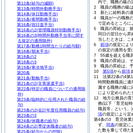
内で、職務の級の
第12条
(給与の減額)
2
職員の職務の級
第13条
(時間外勤務手当)
3
新たに給料表の
第14条
(休日勤務手当)
4
職員が一の職務
第15条
(夜間勤務手当)
で定めるところに
第16条
(宿日直手当)
5
職員の昇給は、
第16条の2
(管理職員特別勤務手当)
同日の翌日から昇
第16条の3
(時間外勤務手当等に関す
当したときは、こ
る規定の適用除外)
6
前項
の規定によ
第17条
(勤務1時間当たりの給与額)
の規定の適用を受
第18条
(期末手当)
7
55歳を超える職
第18条の2
8
職員の昇給は、
第18条の3
9
職員の昇給は、
第19条
(寒冷地手当)
10
第5項
から
前項
第20条
11
法第22条の4第
第21条
(勤勉手当)
時間勤務職員に適
第21条の2
(災害派遣手当)
属する職務の級に
第22条
(特定の職員についての適用除
により定められた
外)
12
地方公務員の育
第23条
(臨時的に任用された職員の給
務
(以下「育児短時
与)
職員等」という。)
第23条の2
(会計年度任用職員の給与)
項
の規定により定
第23条の3
第4条の3
育児休業
第24条
(休職者の給与)
ず、
同条
の規定に
第24条の2
(専従休職者の給与)
た数を乗じて得た
第25条
(給与からの控除)