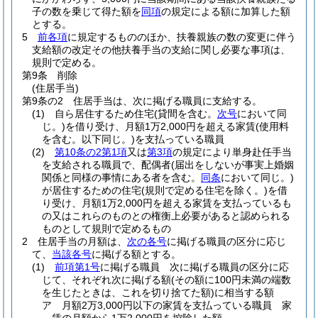
子の数を乗じて得た額を
同項
の規定による額に加算した額
とする。
5
前各項
に規定するもののほか、扶養親族の数の変更に伴う
支給額の改定その他扶養手当の支給に関し必要な事項は、
規則で定める。
第9条
削除
(住居手当)
第9条の2
住居手当は、次に掲げる職員に支給する。
(1)
自ら居住するため住宅
(貸間を含む。
次号
において同
じ。)
を借り受け、月額1万2,000円を超える家賃
(使用料
を含む。以下同じ。)
を支払っている職員
(2)
第10条の2第1項
又は
第3項
の規定により単身赴任手当
を支給される職員で、配偶者
(届出をしないが事実上婚姻
関係と同様の事情にある者を含む。
同条
において同じ。)
が居住するための住宅
(規則で定める住宅を除く。)
を借
り受け、月額1万2,000円を超える家賃を支払っているも
の又はこれらのものとの権衡上必要があると認められる
ものとして規則で定めるもの
2
住居手当の月額は、
次の各号
に掲げる職員の区分に応じ
て、
当該各号
に掲げる額とする。
(1)
前項第1号
に掲げる職員 次に掲げる職員の区分に応
じて、それぞれ次に掲げる額
(その額に100円未満の端数
を生じたときは、これを切り捨てた額)
に相当する額
ア
月額2万3,000円以下の家賃を支払っている職員 家