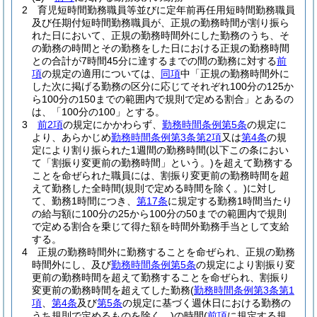
2
育児短時間勤務職員等並びに定年前再任用短時間勤務職員
及び任期付短時間勤務職員が、正規の勤務時間が割り振ら
れた日において、正規の勤務時間外にした勤務のうち、そ
の勤務の時間とその勤務をした日における正規の勤務時間
との合計が7時間45分に達するまでの間の勤務に対する
前
項
の規定の適用については、
同項
中「正規の勤務時間外に
した次に掲げる勤務の区分に応じてそれぞれ100分の125か
ら100分の150までの範囲内で規則で定める割合」とあるの
は、「100分の100」とする。
3
前2項
の規定にかかわらず、
勤務時間条例第5条
の規定に
より、あらかじめ
勤務時間条例第3条第2項
又は
第4条
の規
定により割り振られた1週間の勤務時間
(以下この条におい
て「割振り変更前の勤務時間」という。)
を超えて勤務する
ことを命ぜられた職員には、割振り変更前の勤務時間を超
えて勤務した全時間
(規則で定める時間を除く。)
に対し
て、勤務1時間につき、
第17条
に規定する勤務1時間当たり
の給与額に100分の25から100分の50までの範囲内で規則
で定める割合を乗じて得た額を時間外勤務手当として支給
する。
4
正規の勤務時間外に勤務することを命ぜられ、正規の勤務
時間外にし、及び
勤務時間条例第5条
の規定により割振り変
更前の勤務時間を超えて勤務することを命ぜられ、割振り
変更前の勤務時間を超えてした勤務
(
勤務時間条例第3条第1
項
、
第4条
及び
第5条
の規定に基づく週休日における勤務の
うち規則で定めるものを除く。)
の時間
(
前項
に規定する規