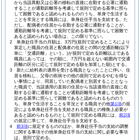
から当該異動又は公署の移転の直後に在勤する公署に通勤
することが通勤距離等を考慮して規則で定める基準に照ら
して困難であると認められるもののうち、単身で生活する
ことを常況とする職員には、単身赴任手当を支給する。
た
だし、配偶者の住居から在勤する公署に通勤することが、
通勤距離等を考慮して規則で定める基準に照らして困難で
あると認められない場合は、この限りでない。
2
単身赴任手当の月額は、3万円
(規則で定めるところにより
算定した職員の住居と配偶者の住居との間の交通距離
(以下
単に「交通距離」という。)
が規則で定める距離以上である
職員にあっては、その額に、7万円を超えない範囲内で交通
距離の区分に応じて規則で定める額を加算した額)
とする。
3
新たに給料表の適用を受ける職員となったことに伴い、住
居を移転し、父母の疾病その他の規則で定めるやむを得な
い事情により、同居していた配偶者と別居することとなっ
た職員で、当該適用の直前の住居から当該適用の直後に在
勤する公署に通勤することが通勤距離等を考慮して規則で
定める基準に照らして困難であると認められるもののう
ち、単身で生活することを常況とする職員その他
第1項
の規
定による単身赴任手当を支給される職員との権衡上必要が
あると認められるものとして規則で定める職員には、
前2項
の規定に準じて、単身赴任手当を支給する。
4
前3項
に規定するもののほか、単身赴任手当の支給の調整
に関する事項その他単身赴任手当の支給に関し必要な事項
は、規則で定める。