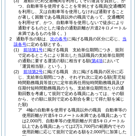
(3)
通勤のため交通機関を利用してその運賃を負担し、か
つ、自動車等を使用することを常例とする職員
(交通機関
を利用し、又は自動車等を使用しなければ通勤すること
が著しく困難である職員以外の職員であって、交通機関
を利用せず、かつ、自動車等を使用しないで徒歩により
通勤するものとした場合の通勤距離が片道2キロメートル
未満であるものを除く。)
2
通勤手当の額は、
次の各号
に掲げる職員の区分に応じ、
当
該各号
に定める額とする。
(1)
前項第1号
に掲げる職員 支給単位期間につき、規則
で定めるところにより算出した当該職員の支給単位期間
の通勤に要する運賃の額に相当する額
(
第4項
において
「運賃相当額」という。)
(2)
前項第2号
に掲げる職員 次に掲げる職員の区分に応
じ、支給単位期間につき、それぞれ次に定める額
(育児短
時間勤務職員等並びに定年前再任用短時間勤務職員及び
任期付短時間勤務職員のうち、支給単位期間当たりの通
勤回数を考慮して規則で定める職員にあっては、その額
から、その額に規則で定める割合を乗じて得た額を減じ
た額)
ア
4輪の自動車を使用する職員以外の職員 自動車等の
使用距離が片道5キロメートル未満である職員にあって
は2,000円、自動車等の使用距離が片道5キロメートル
以上である職員にあっては2万1,700円の範囲内でその
使用距離に応じて規則で定める額を2,000円に加算した