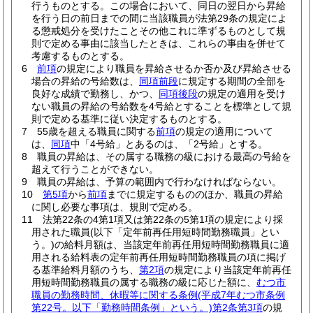
行うものとする。
この場合において、同日の翌日から昇給
を行う日の前日までの間に当該職員が法第29条の規定によ
る懲戒処分を受けたことその他これに準ずるものとして規
則で定める事由に該当したときは、これらの事由を併せて
考慮するものとする。
6
前項
の規定により職員を昇給させるか否か及び昇給させる
場合の昇給の号給数は、
同項前段
に規定する期間の全部を
良好な成績で勤務し、かつ、
同項後段
の規定の適用を受け
ない職員の昇給の号給数を4号給とすることを標準として規
則で定める基準に従い決定するものとする。
7
55歳を超える職員に関する
前項
の規定の適用について
は、
同項
中「4号給」とあるのは、「2号給」とする。
8
職員の昇給は、その属する職務の級における最高の号給を
超えて行うことができない。
9
職員の昇給は、予算の範囲内で行わなければならない。
10
第5項
から
前項
までに規定するもののほか、職員の昇給
に関し必要な事項は、規則で定める。
11
法第22条の4第1項又は第22条の5第1項の規定により採
用された職員
(以下「定年前再任用短時間勤務職員」とい
う。)
の給料月額は、当該定年前再任用短時間勤務職員に適
用される給料表の定年前再任用短時間勤務職員の項に掲げ
る基準給料月額のうち、
第2項
の規定により当該定年前再任
用短時間勤務職員の属する職務の級に応じた額に、
むつ市
職員の勤務時間、休暇等に関する条例
(平成7年むつ市条例
第22号。以下「勤務時間条例」という。)
第2条第3項
の規