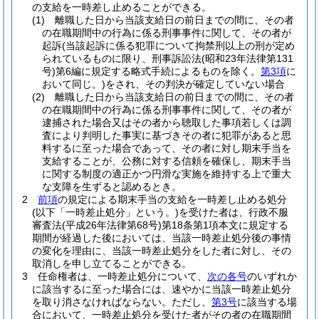
の支給を一時差し止めることができる。
(1)
離職した日から当該支給日の前日までの間に、その者
の在職期間中の行為に係る刑事事件に関して、その者が
起訴
(当該起訴に係る犯罪について拘禁刑以上の刑が定め
られているものに限り、刑事訴訟法
(昭和23年法律第131
号)
第6編に規定する略式手続によるものを除く。
第3項
に
おいて同じ。)
をされ、その判決が確定していない場合
(2)
離職した日から当該支給日の前日までの間に、その者
の在職期間中の行為に係る刑事事件に関して、その者が
逮捕された場合又はその者から聴取した事項若しくは調
査により判明した事実に基づきその者に犯罪があると思
料するに至った場合であって、その者に対し期末手当を
支給することが、公務に対する信頼を確保し、期末手当
に関する制度の適正かつ円滑な実施を維持する上で重大
な支障を生ずると認めるとき。
2
前項
の規定による期末手当の支給を一時差し止める処分
(以下「一時差止処分」という。)
を受けた者は、行政不服
審査法
(平成26年法律第68号)
第18条第1項本文に規定する
期間が経過した後においては、当該一時差止処分後の事情
の変化を理由に、当該一時差止処分をした者に対し、その
取消しを申し立てることができる。
3
任命権者は、一時差止処分について、
次の各号
のいずれか
に該当するに至った場合には、速やかに当該一時差止処分
を取り消さなければならない。
ただし、
第3号
に該当する場
合において、一時差止処分を受けた者がその者の在職期間