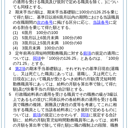
の適用を受ける職員及び規則で定める職員を除く。)
につい
ても同様とする。
2
期末手当の額は、期末手当基礎額に100分の126.25を乗じ
て得た額に、基準日以前6箇月以内の期間における当該職員
の在職期間の
次の各号
に掲げる区分に応じ、
当該各号
に定
める割合を乗じて得た額とする。
(1)
6箇月 100分の100
(2)
5箇月以上6箇月未満 100分の80
(3)
3箇月以上5箇月未満 100分の60
(4)
3箇月未満 100分の30
3
定年前再任用短時間勤務職員に対する
前項
の規定の適用に
ついては、
同項
中「100分の126.25」とあるのは、「100分
の71.25」とする。
4
第2項
の期末手当基礎額は、それぞれその基準日現在
(退職
し、又は死亡した職員にあっては、退職し、又は死亡した
日現在)
において職員が受けるべき給料の月額
(育児短時間
勤務職員等にあっては、給料の月額を算出率で除して得た
額)
及び扶養手当の月額の合計額とする。
5
行政職給料表の適用を受ける職員でその職務の級が3級以
上であるもの並びに同表以外の各給料表の適用を受ける職
員で職務の複雑、困難及び責任の度等を考慮してこれに相
当する職員として当該各給料表につき規則で定めるものに
ついては、
前項
の規定にかかわらず、
同項
に規定する合計
額に、給料の月額
(育児短時間勤務職員等にあっては、給料
の月額を算出率で除して得た額)
に職の職制上の段階、職務