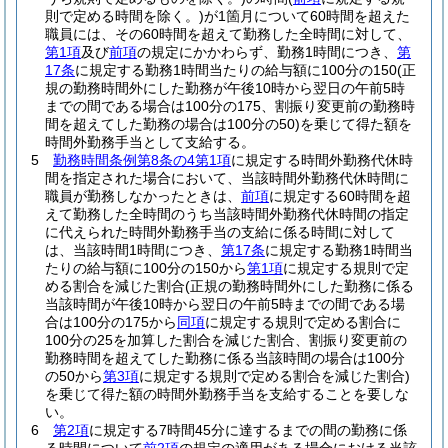
則で定める時間を除く。)
が1箇月について60時間を超えた
職員には、その60時間を超えて勤務した全時間に対して、
第1項
及び
前項
の規定にかかわらず、勤務1時間につき、
第
17条
に規定する勤務1時間当たりの給与額に100分の150
(正
規の勤務時間外にした勤務が午後10時から翌日の午前5時
までの間である場合は100分の175、割振り変更前の勤務時
間を超えてした勤務の場合は100分の50)
を乗じて得た額を
時間外勤務手当として支給する。
5
勤務時間条例第8条の4第1項
に規定する時間外勤務代休時
間を指定された場合において、当該時間外勤務代休時間に
職員が勤務しなかったときは、
前項
に規定する60時間を超
えて勤務した全時間のうち当該時間外勤務代休時間の指定
に代えられた時間外勤務手当の支給に係る時間に対して
は、当該時間1時間につき、
第17条
に規定する勤務1時間当
たりの給与額に100分の150から
第1項
に規定する規則で定
める割合を減じた割合
(正規の勤務時間外にした勤務に係る
当該時間が午後10時から翌日の午前5時までの間である場
合は100分の175から
同項
に規定する規則で定める割合に
100分の25を加算した割合を減じた割合、割振り変更前の
勤務時間を超えてした勤務に係る当該時間の場合は100分
の50から
第3項
に規定する規則で定める割合を減じた割合)
を乗じて得た額の時間外勤務手当を支給することを要しな
い。
6
第2項
に規定する7時間45分に達するまでの間の勤務に係