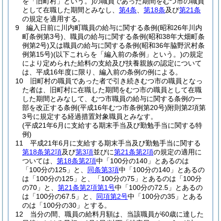
を「旧町村」という。)
の職員であった期間をむつ市の職員
として在職した期間とみなし、
第4条
、
第18条
及び
第21条
の規定を適用する。
9
編入日前に川内町職員の給与に関する条例
(昭和26年川内
町条例第3号)
、職員の給与に関する条例
(昭和38年大畑町条
例第2号)
又は職員の給与に関する条例
(昭和36年脇野沢村条
例第15号)
(以下これらを「編入前の条例」という。)
の規定
により定められた給料の支給及び扶養親族の認定について
は、平成16年度に限り、編入前の条例の例による。
10
旧町村の職員であった者で引き続きむつ市の職員となっ
た者は、旧町村に在職した期間をむつ市の職員として在職
した期間とみなして、むつ市職員の給与に関する条例の一
部を改正する条例
(平成16年むつ市条例第20号)
附則第2項第
3号に規定する経過措置対象職員とみなす。
(平成21年6月に支給する期末手当及び勤勉手当に関する特
例)
11
平成21年6月に支給する期末手当及び勤勉手当に関する
第18条第2項
及び
第3項
並びに
第21条第2項
の規定の適用に
ついては、
第18条第2項
中「100分の140」とあるのは
「100分の125」と、
同条第3項
中「100分の140」とあるの
は「100分の125」と、「100分の75」とあるのは「100分
の70」と、
第21条第2項第1号
中「100分の72.5」とあるの
は「100分の67.5」と、
同項第2号
中「100分の35」とある
のは「100分の30」とする。
12
当分の間、職員の給料月額は、当該職員が60歳に達した