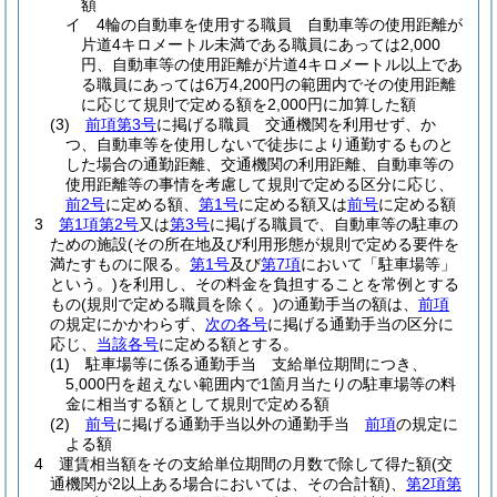
額
イ
4輪の自動車を使用する職員 自動車等の使用距離が
片道4キロメートル未満である職員にあっては2,000
円、自動車等の使用距離が片道4キロメートル以上であ
る職員にあっては6万4,200円の範囲内でその使用距離
に応じて規則で定める額を2,000円に加算した額
(3)
前項第3号
に掲げる職員 交通機関を利用せず、か
つ、自動車等を使用しないで徒歩により通勤するものと
した場合の通勤距離、交通機関の利用距離、自動車等の
使用距離等の事情を考慮して規則で定める区分に応じ、
前2号
に定める額、
第1号
に定める額又は
前号
に定める額
3
第1項第2号
又は
第3号
に掲げる職員で、自動車等の駐車の
ための施設
(その所在地及び利用形態が規則で定める要件を
満たすものに限る。
第1号
及び
第7項
において「駐車場等」
という。)
を利用し、その料金を負担することを常例とする
もの
(規則で定める職員を除く。)
の通勤手当の額は、
前項
の規定にかかわらず、
次の各号
に掲げる通勤手当の区分に
応じ、
当該各号
に定める額とする。
(1)
駐車場等に係る通勤手当 支給単位期間につき、
5,000円を超えない範囲内で1箇月当たりの駐車場等の料
金に相当する額として規則で定める額
(2)
前号
に掲げる通勤手当以外の通勤手当
前項
の規定に
よる額
4
運賃相当額をその支給単位期間の月数で除して得た額
(交
通機関が2以上ある場合においては、その合計額)
、
第2項第