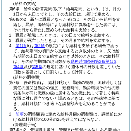
(給料の支給)
第6条
給料の計算期間
(以下「給与期間」という。)
は、月の
1日から末日までとし、その支給日は、規則で定める。
第6条の2
新たに職員となった者には、その日から給料を支
給し、昇給、降給等により給料額に異動を生じた者には、
その日から新たに定められた給料を支給する。
2
職員が離職したときは、その日まで給料を支給する。
3
職員が死亡したときは、その月まで給料を支給する。
4
第1項
又は
第2項
の規定により給料を支給する場合であっ
て、給与期間の初日から支給するとき以外のとき、又は給
与期間の末日まで支給するとき以外のときは、その給料額
は、その給与期間の現日数から
勤務時間条例第3条第1項
、
第4条
及び
第5条
の規定に基づく週休日の日数を差し引いた
日数を基礎として日割りによって計算する。
(給料の調整額)
第7条
任命権者は、給料月額が、勤務の複雑、困難若しくは
責任の度又は勤労の強度、勤務時間、勤労環境その他の勤
労条件が同じ職務の級に属する他の職に比して著しく特殊
な職に対し適当でないと認めるときは、その特殊性に基づ
き、給料月額につき適正な調整額表を定めることができ
る。
2
前項
の調整額表に定める給料月額の調整額は、調整前にお
ける給料月額の100分の25を超えてはならない。
(管理職手当)
第7条の2
管理職手当は、管理又は監督の地位にある職員の