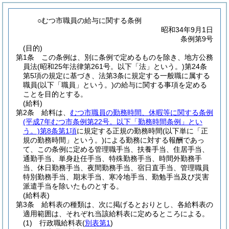
○むつ市職員の給与に関する条例
昭和34年9月1日
条例第9号
(目的)
第1条
この条例は、別に条例で定めるものを除き、地方公務
員法
(昭和25年法律第261号。以下「法」という。)
第24条
第5項の規定に基づき、法第3条に規定する一般職に属する
職員
(以下「職員」という。)
の給与に関する事項を定める
ことを目的とする。
(給料)
第2条
給料は、
むつ市職員の勤務時間、休暇等に関する条例
(平成7年むつ市条例第22号。以下「勤務時間条例」とい
う。)
第8条第1項
に規定する正規の勤務時間
(以下単に「正
規の勤務時間」という。)
による勤務に対する報酬であっ
て、この条例に定める管理職手当、扶養手当、住居手当、
通勤手当、単身赴任手当、特殊勤務手当、時間外勤務手
当、休日勤務手当、夜間勤務手当、宿日直手当、管理職員
特別勤務手当、期末手当、寒冷地手当、勤勉手当及び災害
派遣手当を除いたものとする。
(給料表)
第3条
給料表の種類は、次に掲げるとおりとし、各給料表の
適用範囲は、それぞれ当該給料表に定めるところによる。
(1)
行政職給料表
(
別表第1
)