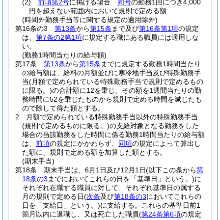
(2)
前項第2号
に掲げる場合
同号
の勤務1回につき4,000
円を超えない範囲内において規則で定める額
(時間外勤務手当等に関する規定の適用除外)
第16条の3
第13条
から
第15条
まで及び
第16条第1項
の規定
は、
第7条の2第1項
に規定する職にある職員には適用しな
い。
(勤務1時間当たりの給与額)
第17条
第13条
から
第15条
までに規定する勤務1時間当たり
の給与額は、給料の月額並びに寒冷地手当及び特殊勤務手
当
(月額で定められている特殊勤務手当で規則で定めるもの
に限る。)
の合計額に12を乗じ、その額を1週間当たりの勤
務時間に52を乗じたものから規則で定める時間を減じたも
ので除して得た額とする。
2
月額で定められている特殊勤務手当以外の特殊勤務手当
(規則で定めるものに限る。)
の支給対象となる勤務をした
場合の当該勤務をした時間に係る勤務1時間当たりの給与額
は、
前項
の規定にかかわらず、
同項
の規定によって算出し
た額に、規則で定める額を加算した額とする。
(期末手当)
第18条
期末手当は、6月1日及び12月1日
(以下この条から
第
18条の3
までにおいてこれらの日を「基準日」という。)
に
それぞれ在職する職員に対して、それぞれ基準日の属する
月の規則で定める日
(
次条
及び
第18条の3
においてこれらの
日を「支給日」という。)
に支給する。
これらの基準日前1
箇月以内に退職し、又は死亡した職員
(
第24条第6項
の規定