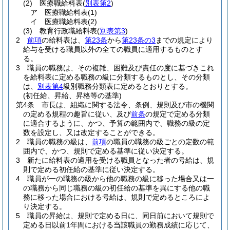
(2)
医療職給料表
(
別表第2
)
ア
医療職給料表
(1)
イ
医療職給料表
(2)
(3)
教育行政職給料表
(
別表第3
)
2
前項
の給料表は、
第23条
から
第23条の3
までの規定により
給与を受ける職員以外の全ての職員に適用するものとす
る。
3
職員の職務は、その複雑、困難及び責任の度に基づきこれ
を給料表に定める職務の級に分類するものとし、その分類
は、
別表第4
級別職務分類表に定めるとおりとする。
(初任給、昇給、昇格等の基準)
第4条
市長は、組織に関する法令、条例、規則及び市の機関
の定める規程の趣旨に従い、及び
前条
の規定で定める分類
に適合するように、かつ、予算の範囲内で、職務の級の定
数を設定し、又は改定することができる。
2
職員の職務の級は、
前項
の職員の職務の級ごとの定数の範
囲内で、かつ、規則で定める基準に従い決定する。
3
新たに給料表の適用を受ける職員となった者の号給は、規
則で定める初任給の基準に従い決定する。
4
職員が一の職務の級から他の職務の級に移った場合又は一
の職務から同じ職務の級の初任給の基準を異にする他の職
務に移った場合における号給は、規則で定めるところによ
り決定する。
5
職員の昇給は、規則で定める日に、同日前において規則で
定める日以前1年間における当該職員の勤務成績に応じて、