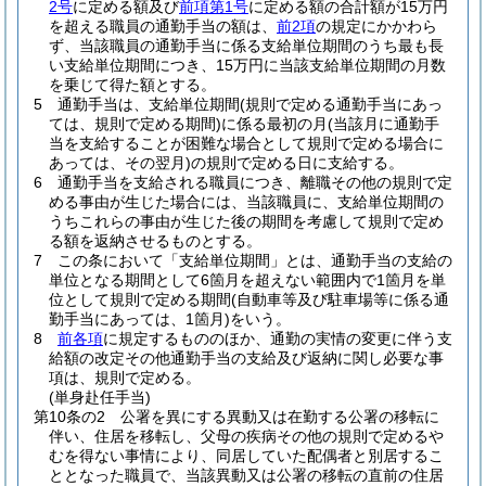
2号
に定める額及び
前項第1号
に定める額の合計額が15万円
を超える職員の通勤手当の額は、
前2項
の規定にかかわら
ず、当該職員の通勤手当に係る支給単位期間のうち最も長
い支給単位期間につき、15万円に当該支給単位期間の月数
を乗じて得た額とする。
5
通勤手当は、支給単位期間
(規則で定める通勤手当にあっ
ては、規則で定める期間)
に係る最初の月
(当該月に通勤手
当を支給することが困難な場合として規則で定める場合に
あっては、その翌月)
の規則で定める日に支給する。
6
通勤手当を支給される職員につき、離職その他の規則で定
める事由が生じた場合には、当該職員に、支給単位期間の
うちこれらの事由が生じた後の期間を考慮して規則で定め
る額を返納させるものとする。
7
この条において「支給単位期間」とは、通勤手当の支給の
単位となる期間として6箇月を超えない範囲内で1箇月を単
位として規則で定める期間
(自動車等及び駐車場等に係る通
勤手当にあっては、1箇月)
をいう。
8
前各項
に規定するもののほか、通勤の実情の変更に伴う支
給額の改定その他通勤手当の支給及び返納に関し必要な事
項は、規則で定める。
(単身赴任手当)
第10条の2
公署を異にする異動又は在勤する公署の移転に
伴い、住居を移転し、父母の疾病その他の規則で定めるや
むを得ない事情により、同居していた配偶者と別居するこ
ととなった職員で、当該異動又は公署の移転の直前の住居