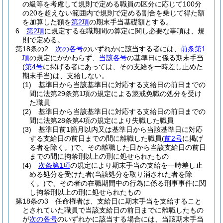
の級等を考慮して規則で定める職員の区分に応じて100分
の20を超えない範囲内で規則で定める割合を乗じて得た額
を加算した額を
第2項
の期末手当基礎額とする。
6
第2項
に規定する在職期間の算定に関し必要な事項は、規
則で定める。
第18条の2
次の各号
のいずれかに該当する者には、
前条第1
項
の規定にかかわらず、
当該各号
の基準日に係る期末手当
(
第4号
に掲げる者にあっては、その支給を一時差し止めた
期末手当)
は、支給しない。
(1)
基準日から当該基準日に対応する支給日の前日までの
間に法第29条第1項の規定による懲戒免職の処分を受け
た職員
(2)
基準日から当該基準日に対応する支給日の前日までの
間に法第28条第4項の規定により失職した職員
(3)
基準日前1箇月以内又は基準日から当該基準日に対応
する支給日の前日までの間に離職した職員
(
前2号
に掲げ
る者を除く。)
で、その離職した日から当該支給日の前日
までの間に拘禁刑以上の刑に処せられたもの
(4)
次条第1項
の規定により期末手当の支給を一時差し止
める処分を受けた者
(当該処分を取り消された者を除
く。)
で、その者の在職期間中の行為に係る刑事事件に関
し拘禁刑以上の刑に処せられたもの
第18条の3
任命権者は、支給日に期末手当を支給すること
とされていた職員で当該支給日の前日までに離職したもの
が
次の各号
のいずれかに該当する場合には、当該期末手当