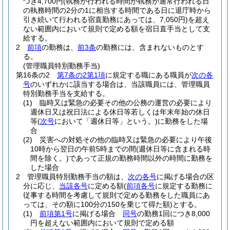
つき4,700円
(執務が行われる時間が執務が通常行われる日
の執務時間の2分の1に相当する時間である日に退庁時から
引き続いて行われる宿直勤務にあっては、7,050円)
を超え
ない範囲内において規則で定める額を宿日直手当として支
給する。
2
前項
の勤務は、
前3条
の勤務には、含まれないものとす
る。
(管理職員特別勤務手当)
第16条の2
第7条の2第1項
に規定する職にある職員が
次の各
号
のいずれかに該当する場合は、当該職員には、管理職員
特別勤務手当を支給する。
(1)
臨時又は緊急の必要その他の公務の運営の必要により
週休日又は祝日法による休日等若しくは年末年始の休日
等
(
次号
において「週休日等」という。)
に勤務をした場
合
(2)
災害への対処その他の臨時又は緊急の必要により午後
10時から翌日の午前5時までの間
(週休日等に含まれる時
間を除く。)
であって正規の勤務時間以外の時間に勤務を
した場合
2
管理職員特別勤務手当の額は、
次の各号
に掲げる場合の区
分に応じ、
当該各号
に定める額
(
前項各号
に規定する勤務に
従事する時間を考慮して規則で定める勤務をした職員にあ
っては、その額に100分の150を乗じて得た額)
とする。
(1)
前項第1号
に掲げる場合
同号
の勤務1回につき8,000
円を超えない範囲内において規則で定める額