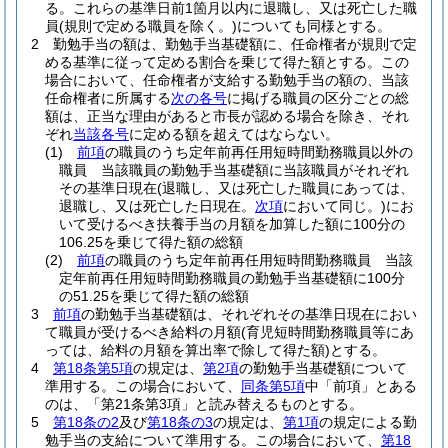
る。
これらの基準日前1箇月以内に退職し、又は死亡した職
員
(規則で定める職員を除く。)
についても同様とする。
2
勤勉手当の額は、勤勉手当基礎額に、任命権者が規則で定
める基準に従って定める割合を乗じて得た額とする。
この
場合において、任命権者が支給する勤勉手当の額の、当該
任命権者に所属する
次の各号
に掲げる職員の区分ごとの総
額は、正当な理由があると市長が認める場合を除き、それ
ぞれ
当該各号
に定める額を超えてはならない。
(1)
前項
の職員のうち定年前再任用短時間勤務職員以外の
職員 当該職員の勤勉手当基礎額に当該職員がそれぞれ
その基準日現在
(退職し、又は死亡した職員にあっては、
退職し、又は死亡した日現在。
次項
において同じ。)
にお
いて受けるべき扶養手当の月額を加算した額に100分の
106.25を乗じて得た額の総額
(2)
前項
の職員のうち定年前再任用短時間勤務職員 当該
定年前再任用短時間勤務職員の勤勉手当基礎額に100分
の51.25を乗じて得た額の総額
3
前項
の勤勉手当基礎額は、それぞれその基準日現在におい
て職員が受けるべき給料の月額
(育児短時間勤務職員等にあ
っては、給料の月額を算出率で除して得た額)
とする。
4
第18条第5項
の規定は、
第2項
の勤勉手当基礎額について
準用する。
この場合において、
同条第5項
中「前項」とある
のは、「第21条第3項」と読み替えるものとする。
5
第18条の2
及び
第18条の3
の規定は、
第1項
の規定による勤
勉手当の支給について準用する。
この場合において、
第18