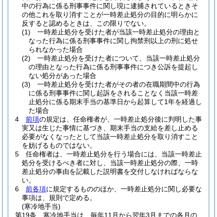
中の行為に係る刑事事件に関し現に逮捕されているときそ
の他これを取り消すことが一時差止処分の目的に明らかに
反すると認めるときは、この限りでない。
(1)
一時差止処分を受けた者が当該一時差止処分の理由と
なった行為に係る刑事事件に関し拘禁刑以上の刑に処せ
られなかった場合
(2)
一時差止処分を受けた者について、当該一時差止処分
の理由となった行為に係る刑事事件につき公訴を提起し
ない処分があった場合
(3)
一時差止処分を受けた者がその者の在職期間中の行為
に係る刑事事件に関し起訴をされることなく当該一時差
止処分に係る期末手当の基準日から起算して1年を経過し
た場合
4
前項
の規定は、任命権者が、一時差止処分後に判明した事
実又は生じた事情に基づき、期末手当の支給を差し止める
必要がなくなったとして当該一時差止処分を取り消すこと
を妨げるものではない。
5
任命権者は、一時差止処分を行う場合には、当該一時差止
処分を受けるべき者に対し、当該一時差止処分の際、一時
差止処分の事由を記載した説明書を交付しなければならな
い。
6
前各項
に規定するもののほか、一時差止処分に関し必要な
事項は、規則で定める。
(寒冷地手当)
第19条
寒冷地手当は、毎年11月から翌年3月までの各月の