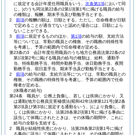
に規定する会計年度任用職員をいう。
次条第1項
において同
じ。)
のうち同法第22条の2第1項第1号に掲げる職員の給与
の種類は、報酬、期末手当及び勤勉手当とする。
2
前項
の報酬の額は、日額とする。
ただし、任命権者が日額
で定めることが適当でないと認めた場合には、日額によら
ないことができる。
3
前項
に規定するもののほか、
第1項
の給与の額、支給方法
等については、常勤の職員との権衡、その職務の特殊性等
を考慮し、予算の範囲内で任命権者が定める。
第23条の3
会計年度任用職員のうち地方公務員法第22条の2
第1項第2号に掲げる職員の給与の種類は、給料、通勤手
当、特殊勤務手当、時間外勤務手当、休日勤務手当、夜間
勤務手当、宿日直手当、期末手当及び勤勉手当とする。
2
前項
の給与の額、支給方法等については、常勤の職員との
権衡、その職務の特殊性等を考慮し、予算の範囲内で任命
権者が定める。
(休職者の給与)
第24条
職員が、公務上負傷し、若しくは疾病にかかり、又
は通勤
(地方公務員災害補償法
(昭和42年法律第121号)
第2条
第2項及び第3項に規定する通勤をいう。)
により負傷し、若
しくは疾病にかかり、法第28条第2項第1号に掲げる事由に
該当して休職にされたときは、その休職の期間中、これに
給与の全額を支給する。
2
職員が結核性疾患にかかり、法第28条第2項第1号に掲げ
る事由に該当して休職にされたときは、その休職の期間が