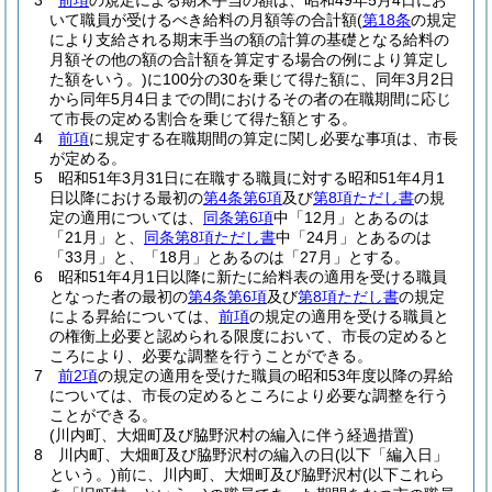
3
前項
の規定による期末手当の額は、昭和49年5月4日にお
いて職員が受けるべき給料の月額等の合計額
(
第18条
の規定
により支給される期末手当の額の計算の基礎となる給料の
月額その他の額の合計額を算定する場合の例により算定し
た額をいう。)
に100分の30を乗じて得た額に、同年3月2日
から同年5月4日までの間におけるその者の在職期間に応じ
て市長の定める割合を乗じて得た額とする。
4
前項
に規定する在職期間の算定に関し必要な事項は、市長
が定める。
5
昭和51年3月31日に在職する職員に対する昭和51年4月1
日以降における最初の
第4条第6項
及び
第8項ただし書
の規
定の適用については、
同条第6項
中「12月」とあるのは
「21月」と、
同条第8項ただし書
中「24月」とあるのは
「33月」と、「18月」とあるのは「27月」とする。
6
昭和51年4月1日以降に新たに給料表の適用を受ける職員
となった者の最初の
第4条第6項
及び
第8項ただし書
の規定
による昇給については、
前項
の規定の適用を受ける職員と
の権衡上必要と認められる限度において、市長の定めると
ころにより、必要な調整を行うことができる。
7
前2項
の規定の適用を受けた職員の昭和53年度以降の昇給
については、市長の定めるところにより必要な調整を行う
ことができる。
(川内町、大畑町及び脇野沢村の編入に伴う経過措置)
8
川内町、大畑町及び脇野沢村の編入の日
(以下「編入日」
という。)
前に、川内町、大畑町及び脇野沢村
(以下これら