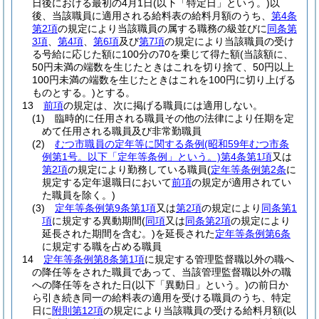
日後における最初の4月1日
(以下「特定日」という。)
以
後、当該職員に適用される給料表の給料月額のうち、
第4条
第2項
の規定により当該職員の属する職務の級並びに
同条第
3項
、
第4項
、
第6項
及び
第7項
の規定により当該職員の受け
る号給に応じた額に100分の70を乗じて得た額
(当該額に、
50円未満の端数を生じたときはこれを切り捨て、50円以上
100円未満の端数を生じたときはこれを100円に切り上げる
ものとする。)
とする。
13
前項
の規定は、次に掲げる職員には適用しない。
(1)
臨時的に任用される職員その他の法律により任期を定
めて任用される職員及び非常勤職員
(2)
むつ市職員の定年等に関する条例
(昭和59年むつ市条
例第1号。以下「定年等条例」という。)
第4条第1項
又は
第2項
の規定により勤務している職員
(
定年等条例第2条
に
規定する定年退職日において
前項
の規定が適用されてい
た職員を除く。)
(3)
定年等条例第9条第1項
又は
第2項
の規定により
同条第1
項
に規定する異動期間
(
同項
又は
同条第2項
の規定により
延長された期間を含む。)
を延長された
定年等条例第6条
に規定する職を占める職員
14
定年等条例第8条第1項
に規定する管理監督職以外の職へ
の降任等をされた職員であって、当該管理監督職以外の職
への降任等をされた日
(以下「異動日」という。)
の前日か
ら引き続き同一の給料表の適用を受ける職員のうち、特定
日に
附則第12項
の規定により当該職員の受ける給料月額
(以