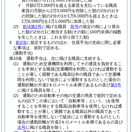
賃の月額から1万2,000円を控除した額
イ
月額2万3,000円を超える家賃を支払っている職員
家賃の月額から2万3,000円を控除した額の2分の1
(そ
の控除した額の2分の1が1万6,000円を超えるときは、
1万6,000円)
を1万1,000円に加算した額
(2)
前項第2号
に掲げる職員
前号
の規定の例により算出
した額の2分の1に相当する額
(その額に100円未満の端数
を生じたときは、これを切り捨てた額)
3
前2項
に規定するもののほか、住居手当の支給に関し必要
な事項は、規則で定める。
(通勤手当)
第10条
通勤手当は、次に掲げる職員に支給する。
(1)
通勤のため交通機関を利用してその運賃を負担するこ
とを常例とする職員
(交通機関を利用しなければ通勤する
ことが著しく困難である職員以外の職員であって交通機
関を利用しないで徒歩により通勤するものとした場合の
通勤距離が片道2キロメートル未満であるもの及び
第3号
に掲げる職員を除く。)
(2)
通勤のため自動車その他の交通の用具で規則で定める
もの
(以下この条において「自動車等」という。)
を使用
することを常例とする職員
(自動車等を使用しなければ通
勤することが著しく困難である職員以外の職員であって
自動車等を使用しないで徒歩により通勤するものとした
場合の通勤距離が片道2キロメートル未満であるもの及び
次号
に掲げる職員を除く。)