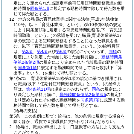
定により定められた当該定年前再任用短時間勤務職員の勤
務時間を
同条第1項
に規定する勤務時間で除して得た数を乗
じて得た額とする。
12
地方公務員の育児休業等に関する法律
(平成3年法律第
110号。以下「育児休業法」という。)
第10条第3項の規定
により同条第1項に規定する育児短時間勤務
(以下「育児短
時間勤務」という。)
の承認を受けた職員
(育児休業法第17
条の規定による短時間勤務をすることになった職員を含
む。以下「育児短時間勤務職員等」という。)
の給料月額
は、
第3項
、
第4項
及び
第6項
の規定にかかわらず、
同項
の
規定により決定した号給に応じた給料月額に、
勤務時間条
例第2条第2項
の規定により定められた当該職員の勤務時間
を
同条第1項
に規定する勤務時間で除して得た数
(以下「算
出率」という。)
を乗じて得た額とする。
第4条の3
育児休業法第18条第1項の規定に基づき採用され
た職員
(以下「任期付短時間勤務職員」という。)
の給料月
額は、
第4条第11項
の規定にかかわらず、
同条
の規定によ
り決定した給料月額に、
勤務時間条例第2条第4項
の規定に
より定められたその者の勤務時間を
同条第1項
に規定する勤
務時間で除して得た数を乗じて得た額とする。
(給与の支払)
第5条
この条例に基づく給与は、他の条例に規定する場合を
除くほか、通貨で直接職員に支払わなければならない。
2
給与は、職員の申出により、口座振替の方法により支払う
ことができる。