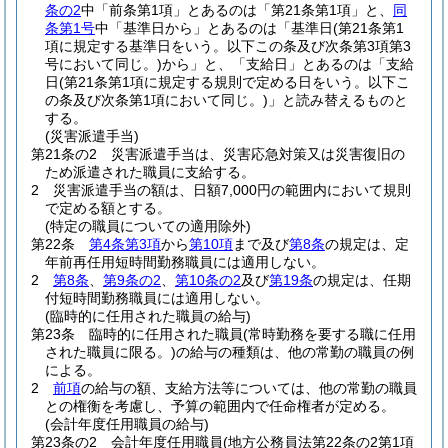
条の2
中「前条第1項」とあるのは「第21条第1項」と、
同
条第1号
中「基準日から」とあるのは「基準日
(第21条第1
項に規定する基準日をいう。以下この条及び次条第3項第3
号において同じ。)
から」と、「支給日」とあるのは「支給
日
(第21条第1項に規定する規則で定める日をいう。以下こ
の条及び次条第1項において同じ。)
」と読み替えるものと
する。
(災害派遣手当)
第21条の2
災害派遣手当は、災害応急対策又は災害復旧の
ため派遣された職員に支給する。
2
災害派遣手当の額は、日額7,000円の範囲内において規則
で定める額とする。
(特定の職員についての適用除外)
第22条
第4条第3項
から
第10項
まで及び
第8条
の規定は、定
年前再任用短時間勤務職員には適用しない。
2
第8条
、
第9条の2
、
第10条の2
及び
第19条
の規定は、任期
付短時間勤務職員には適用しない。
(臨時的に任用された職員の給与)
第23条
臨時的に任用された職員
(常時勤務を要する職に任用
された職員に限る。)
の給与の種類は、他の常勤の職員の例
による。
2
前項
の給与の額、支給方法等については、他の常勤の職員
との権衡を考慮し、予算の範囲内で任命権者が定める。
(会計年度任用職員の給与)
第23条の2
会計年度任用職員
(地方公務員法第22条の2第1項