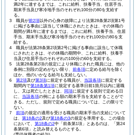
満2年に達するまでは、これに給料、扶養手当、住居手当、
期末手当及び寒冷地手当のそれぞれ100分の80を支給す
る。
3
職員が
前2項
以外の心身の故障により法第28条第2項第1号
に掲げる事由に該当して休職にされたときは、その休職の
期間が満1年に達するまでは、これに給料、扶養手当、住居
手当、期末手当及び寒冷地手当のそれぞれ100分の80を支
給する。
4
職員が法第28条第2項第2号に掲げる事由に該当して休職
にされたときは、その休職の期間中、これに給料、扶養手
当及び住居手当のそれぞれの100分の60を支給する。
5
法第28条第2項の規定により休職にされた職員には、他の
条例に別段の定めがない限り、
前各項
に定める給与を除く
ほか、他のいかなる給与も支給しない。
6
第2項
及び
第3項
に規定する職員が、
当該各項
に規定する
期間内で
第18条第1項
に規定する基準日前1箇月以内に退職
し、又は死亡したときは、
同項
に規定する規則で定める日
に、
当該各項
の例による額の期末手当を支給することがで
きる。
ただし、規則で定める職員については、この限りで
ない。
7
前項
の規定の適用を受ける職員の期末手当の支給について
は、
第18条の2
及び
第18条の3
の規定を準用する。
この場合
において、
第18条の2
中「前条第1項」とあるのは、「第24
条第6項」と読み替えるものとする。
(専従休職者の給与)