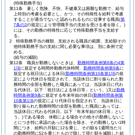
(特殊勤務手当)
第11条
著しく危険、不快、不健康又は困難な勤務で、給与
上特別の考慮を必要とし、かつ、その特殊性を給料で考慮
することが適当でないと認められるものに従事する職員
(
第
7条の2
の規定により管理職手当の支給を受ける者を除く。)
には、その勤務の特殊性に応じて特殊勤務手当を支給す
る。
2
特殊勤務手当の種類、支給される職員の範囲、支給額その
他特殊勤務手当の支給に関し必要な事項は、別に条例で定
める。
(給与の減額)
第12条
職員が勤務しないときは、
勤務時間条例第8条の4第
1項
に規定する時間外勤務代休時間、
勤務時間条例第9条
に
規定する祝日法による休日
(
勤務時間条例第10条第1項
の規
定により代休日を指定されて、当該休日に割り振られた勤
務時間の全部を勤務した職員にあっては、当該休日に代わ
る代休日。以下「祝日法による休日等」という。)
又は
勤務
時間条例第9条
に規定する年末年始の休日
(
勤務時間条例第
10条第1項
の規定により代休日を指定されて、当該休日に
割り振られた勤務時間の全部を勤務した職員にあっては、
当該休日に代わる代休日。以下「年末年始の休日等」とい
う。)
である場合、休暇による場合その他その勤務しないこ
とにつき特に承認のあった場合を除き、その勤務しない1時
間につき、給料の月額に12を乗じ、その額を1週間当たり
の勤務時間に52を乗じたもので除して得た額を減額した給