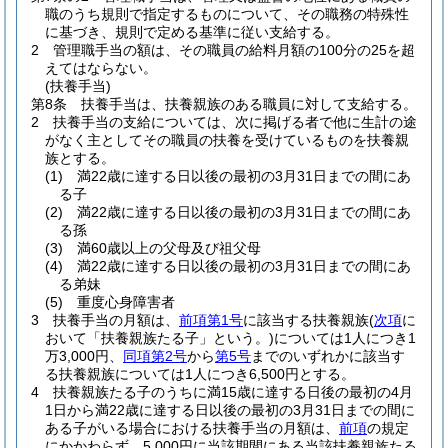
職のうち規則で指定するものについて、その職務の特殊性
に基づき、規則で定める基準に従い支給する。
2
管理職手当の額は、その職員の給料月額の100分の25を超
えてはならない。
(扶養手当)
第8条
扶養手当は、扶養親族のある職員に対して支給する。
2
扶養手当の支給については、次に掲げる者で他に生計の途
がなく主としてその職員の扶養を受けているものを扶養親
族とする。
(1)
満22歳に達する日以後の最初の3月31日までの間にあ
る子
(2)
満22歳に達する日以後の最初の3月31日までの間にあ
る孫
(3)
満60歳以上の父母及び祖父母
(4)
満22歳に達する日以後の最初の3月31日までの間にあ
る弟妹
(5)
重度心身障害者
3
扶養手当の月額は、
前項第1号
に該当する扶養親族
(
次項
に
おいて「扶養親族たる子」という。)
については1人につき1
万3,000円、
同項第2号
から
第5号
までのいずれかに該当す
る扶養親族については1人につき6,500円とする。
4
扶養親族たる子のうちに満15歳に達する日後の最初の4月
1日から満22歳に達する日以後の最初の3月31日までの間に
ある子がいる場合における扶養手当の月額は、
前項
の規定
にかかわらず、5,000円に当該期間にある当該扶養親族たる