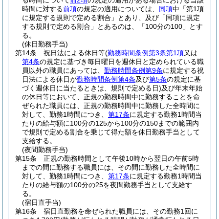
る時間について
前2項
の規定の適用がある場合における当該
時間に対する
前項
の規定の適用については、
同項
中「第1項
に規定する規則で定める割合」とあり、及び「同項に規定
する規則で定める割合」とあるのは、「100分の100」とす
る。
(休日勤務手当)
第14条
祝日法による休日等
(
勤務時間条例第3条第1項
又は
第4条
の規定に基づき毎日曜日を週休日と定められている職
員以外の職員にあっては、
勤務時間条例第9条
に規定する祝
日法による休日が
勤務時間条例第4条
及び
第5条
の規定に基
づく週休日に当たるときは、規則で定める日)
及び年末年始
の休日等において、正規の勤務時間中に勤務することを命
ぜられた職員には、正規の勤務時間中に勤務した全時間に
対して、勤務1時間につき、
第17条
に規定する勤務1時間当
たりの給与額に100分の125から100分の150までの範囲内
で規則で定める割合を乗じて得た額を休日勤務手当として
支給する。
(夜間勤務手当)
第15条
正規の勤務時間として午後10時から翌日の午前5時
までの間に勤務する職員には、その間に勤務した全時間に
対して、勤務1時間につき、
第17条
に規定する勤務1時間当
たりの給与額の100分の25を夜間勤務手当として支給す
る。
(宿日直手当)
第16条
宿日直勤務を命ぜられた職員には、その勤務1回に