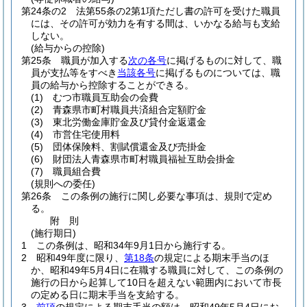
第24条の2
法第55条の2第1項ただし書の許可を受けた職員
には、その許可が効力を有する間は、いかなる給与も支給
しない。
(給与からの控除)
第25条
職員が加入する
次の各号
に掲げるものに対して、職
員が支払等をすべき
当該各号
に掲げるものについては、職
員の給与から控除することができる。
(1)
むつ市職員互助会の会費
(2)
青森県市町村職員共済組合定額貯金
(3)
東北労働金庫貯金及び貸付金返還金
(4)
市営住宅使用料
(5)
団体保険料、割賦償還金及び売掛金
(6)
財団法人青森県市町村職員福祉互助会掛金
(7)
職員組合費
(規則への委任)
第26条
この条例の施行に関し必要な事項は、規則で定め
る。
附
則
(施行期日)
1
この条例は、昭和34年9月1日から施行する。
2
昭和49年度に限り、
第18条
の規定による期末手当のほ
か、昭和49年5月4日に在職する職員に対して、この条例の
施行の日から起算して10日を超えない範囲内において市長
の定める日に期末手当を支給する。