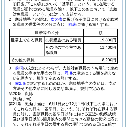
初日
(以下この条において「基準日」という。)
に在職する
職員
(規則で定める職員を除く。以下この条において「支給
対象職員」という。)
に対して支給する。
2
寒冷地手当の額は、
次の表
に掲げる基準日における支給対
象職員の世帯等の区分に応じ、
同表
に掲げる額とする。
世帯等の区分
額
世帯主である職員
扶養親族のある職員
19,800円
その他の世帯主であ
11,400円
る職員
その他の職員
8,200円
3
前項
の規定にかかわらず、支給対象職員のうち規則で定め
る職員の寒冷地手当の額は、
同項
の規定による額を超えな
い範囲内で、規則で定める額とする。
4
前2項
に規定するもののほか、寒冷地手当の支給日、支給
方法その他支給に関し必要な事項は、規則で定める。
第20条
削除
(勤勉手当)
第21条
勤勉手当は、6月1日及び12月1日
(以下この条におい
てこれらの日を「基準日」という。)
にそれぞれ在職する職
員に対し、当該職員の基準日以前における直近の勤務成績
及び基準日以前6箇月以内の期間における勤務の状況に応じ
て、それぞれ基準日の属する月の規則で定める日に支給す