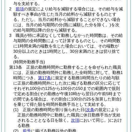
与を支給する。
2
前項
の規定により給与を減額する場合には、その給与を減
額すべき事由が生じた当月の給料から減額するものとす
る。
ただし、当月の給料から減額することができない場合
には、当月の給与期間の分
(既に減額した分を除く。)
を次
の給与期間以降の分から減額する。
3
職員が特に承認なくして勤務しなかった時間数は、その給
与期間の全時間数によって計算するものとし、その時間数
に1時間未満の端数を生じた場合においては、その端数が
30分以上のときは1時間とし、30分未満のときは切り捨て
る。
(時間外勤務手当)
第13条
正規の勤務時間外に勤務することを命ぜられた職員
には、正規の勤務時間外に勤務した全時間に対して、勤務1
時間につき、
第17条
に規定する勤務1時間当たりの給与額
に正規の勤務時間外にした次に掲げる勤務の区分に応じて
それぞれ100分の125から100分の150までの範囲内で規則
で定める割合
(その勤務が午後10時から翌日の午前5時まで
の間である場合は、その割合に100分の25を加算した割合)
を乗じて得た額を時間外勤務手当として支給する。
(1)
正規の勤務時間が割り振られた日
(
次条
の規定により
正規の勤務時間中に勤務した職員に休日勤務手当が支給
されることとなる日を除く。
次項
において同じ。)
におけ
る勤務
(2)
前号
に掲げる勤務以外の勤務