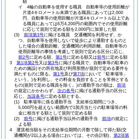
額
イ
4輪の自動車を使用する職員 自動車等の使用距離が
片道4キロメートル未満である職員にあっては2,000
円、自動車等の使用距離が片道4キロメートル以上であ
る職員にあっては6万4,200円の範囲内でその使用距離
に応じて規則で定める額を2,000円に加算した額
(3)
前項第3号
に掲げる職員 交通機関を利用せず、か
つ、自動車等を使用しないで徒歩により通勤するものと
した場合の通勤距離、交通機関の利用距離、自動車等の
使用距離等の事情を考慮して規則で定める区分に応じ、
前2号
に定める額、
第1号
に定める額又は
前号
に定める額
3
第1項第2号
又は
第3号
に掲げる職員で、自動車等の駐車の
ための施設
(その所在地及び利用形態が規則で定める要件を
満たすものに限る。
第1号
及び
第7項
において「駐車場等」
という。)
を利用し、その料金を負担することを常例とする
もの
(規則で定める職員を除く。)
の通勤手当の額は、
前項
の規定にかかわらず、
次の各号
に掲げる通勤手当の区分に
応じ、
当該各号
に定める額とする。
(1)
駐車場等に係る通勤手当 支給単位期間につき、
5,000円を超えない範囲内で1箇月当たりの駐車場等の料
金に相当する額として規則で定める額
(2)
前号
に掲げる通勤手当以外の通勤手当
前項
の規定に
よる額
4
運賃相当額をその支給単位期間の月数で除して得た額
(交
通機関が2以上ある場合においては、その合計額)
、
第2項第