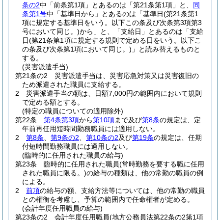
条の2
中「前条第1項」とあるのは「第21条第1項」と、
同
条第1号
中「基準日から」とあるのは「基準日
(第21条第1
項に規定する基準日をいう。以下この条及び次条第3項第3
号において同じ。)
から」と、「支給日」とあるのは「支給
日
(第21条第1項に規定する規則で定める日をいう。以下こ
の条及び次条第1項において同じ。)
」と読み替えるものと
する。
(災害派遣手当)
第21条の2
災害派遣手当は、災害応急対策又は災害復旧の
ため派遣された職員に支給する。
2
災害派遣手当の額は、日額7,000円の範囲内において規則
で定める額とする。
(特定の職員についての適用除外)
第22条
第4条第3項
から
第10項
まで及び
第8条
の規定は、定
年前再任用短時間勤務職員には適用しない。
2
第8条
、
第9条の2
、
第10条の2
及び
第19条
の規定は、任期
付短時間勤務職員には適用しない。
(臨時的に任用された職員の給与)
第23条
臨時的に任用された職員
(常時勤務を要する職に任用
された職員に限る。)
の給与の種類は、他の常勤の職員の例
による。
2
前項
の給与の額、支給方法等については、他の常勤の職員
との権衡を考慮し、予算の範囲内で任命権者が定める。
(会計年度任用職員の給与)
第23条の2
会計年度任用職員
(地方公務員法第22条の2第1項