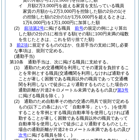
賃の月額から1万2,000円を控除した額
イ
月額2万3,000円を超える家賃を支払っている職員
家賃の月額から2万3,000円を控除した額の2分の1
(そ
の控除した額の2分の1が1万6,000円を超えるときは、
1万6,000円)
を1万1,000円に加算した額
(2)
前項第2号
に掲げる職員
前号
の規定の例により算出
した額の2分の1に相当する額
(その額に100円未満の端数
を生じたときは、これを切り捨てた額)
3
前2項
に規定するもののほか、住居手当の支給に関し必要
な事項は、規則で定める。
(通勤手当)
第10条
通勤手当は、次に掲げる職員に支給する。
(1)
通勤のため交通機関を利用してその運賃を負担するこ
とを常例とする職員
(交通機関を利用しなければ通勤する
ことが著しく困難である職員以外の職員であって交通機
関を利用しないで徒歩により通勤するものとした場合の
通勤距離が片道2キロメートル未満であるもの及び
第3号
に掲げる職員を除く。)
(2)
通勤のため自動車その他の交通の用具で規則で定める
もの
(以下この条において「自動車等」という。)
を使用
することを常例とする職員
(自動車等を使用しなければ通
勤することが著しく困難である職員以外の職員であって
自動車等を使用しないで徒歩により通勤するものとした
場合の通勤距離が片道2キロメートル未満であるもの及び
次号
に掲げる職員を除く。)