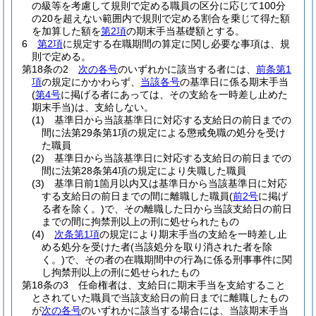
の級等を考慮して規則で定める職員の区分に応じて100分
の20を超えない範囲内で規則で定める割合を乗じて得た額
を加算した額を
第2項
の期末手当基礎額とする。
6
第2項
に規定する在職期間の算定に関し必要な事項は、規
則で定める。
第18条の2
次の各号
のいずれかに該当する者には、
前条第1
項
の規定にかかわらず、
当該各号
の基準日に係る期末手当
(
第4号
に掲げる者にあっては、その支給を一時差し止めた
期末手当)
は、支給しない。
(1)
基準日から当該基準日に対応する支給日の前日までの
間に法第29条第1項の規定による懲戒免職の処分を受け
た職員
(2)
基準日から当該基準日に対応する支給日の前日までの
間に法第28条第4項の規定により失職した職員
(3)
基準日前1箇月以内又は基準日から当該基準日に対応
する支給日の前日までの間に離職した職員
(
前2号
に掲げ
る者を除く。)
で、その離職した日から当該支給日の前日
までの間に拘禁刑以上の刑に処せられたもの
(4)
次条第1項
の規定により期末手当の支給を一時差し止
める処分を受けた者
(当該処分を取り消された者を除
く。)
で、その者の在職期間中の行為に係る刑事事件に関
し拘禁刑以上の刑に処せられたもの
第18条の3
任命権者は、支給日に期末手当を支給すること
とされていた職員で当該支給日の前日までに離職したもの
が
次の各号
のいずれかに該当する場合には、当該期末手当