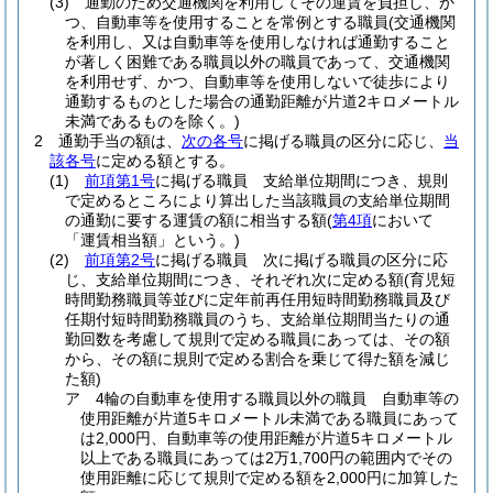
(3)
通勤のため交通機関を利用してその運賃を負担し、か
つ、自動車等を使用することを常例とする職員
(交通機関
を利用し、又は自動車等を使用しなければ通勤すること
が著しく困難である職員以外の職員であって、交通機関
を利用せず、かつ、自動車等を使用しないで徒歩により
通勤するものとした場合の通勤距離が片道2キロメートル
未満であるものを除く。)
2
通勤手当の額は、
次の各号
に掲げる職員の区分に応じ、
当
該各号
に定める額とする。
(1)
前項第1号
に掲げる職員 支給単位期間につき、規則
で定めるところにより算出した当該職員の支給単位期間
の通勤に要する運賃の額に相当する額
(
第4項
において
「運賃相当額」という。)
(2)
前項第2号
に掲げる職員 次に掲げる職員の区分に応
じ、支給単位期間につき、それぞれ次に定める額
(育児短
時間勤務職員等並びに定年前再任用短時間勤務職員及び
任期付短時間勤務職員のうち、支給単位期間当たりの通
勤回数を考慮して規則で定める職員にあっては、その額
から、その額に規則で定める割合を乗じて得た額を減じ
た額)
ア
4輪の自動車を使用する職員以外の職員 自動車等の
使用距離が片道5キロメートル未満である職員にあって
は2,000円、自動車等の使用距離が片道5キロメートル
以上である職員にあっては2万1,700円の範囲内でその
使用距離に応じて規則で定める額を2,000円に加算した