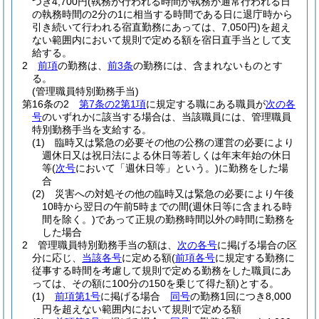
つき4,700円
(執務が行われる時間が執務が通常行われる日
の執務時間の2分の1に相当する時間である日に退庁時から
引き続いて行われる宿直勤務にあっては、7,050円)
を超え
ない範囲内において規則で定める額を宿日直手当として支
給する。
2
前項
の勤務は、
前3条
の勤務には、含まれないものとす
る。
(管理職員特別勤務手当)
第16条の2
第7条の2第1項
に規定する職にある職員が
次の各
号
のいずれかに該当する場合は、当該職員には、管理職員
特別勤務手当を支給する。
(1)
臨時又は緊急の必要その他の公務の運営の必要により
週休日又は祝日法による休日等若しくは年末年始の休日
等
(
次号
において「週休日等」という。)
に勤務をした場
合
(2)
災害への対処その他の臨時又は緊急の必要により午後
10時から翌日の午前5時までの間
(週休日等に含まれる時
間を除く。)
であって正規の勤務時間以外の時間に勤務を
した場合
2
管理職員特別勤務手当の額は、
次の各号
に掲げる場合の区
分に応じ、
当該各号
に定める額
(
前項各号
に規定する勤務に
従事する時間を考慮して規則で定める勤務をした職員にあ
っては、その額に100分の150を乗じて得た額)
とする。
(1)
前項第1号
に掲げる場合
同号
の勤務1回につき8,000
円を超えない範囲内において規則で定める額