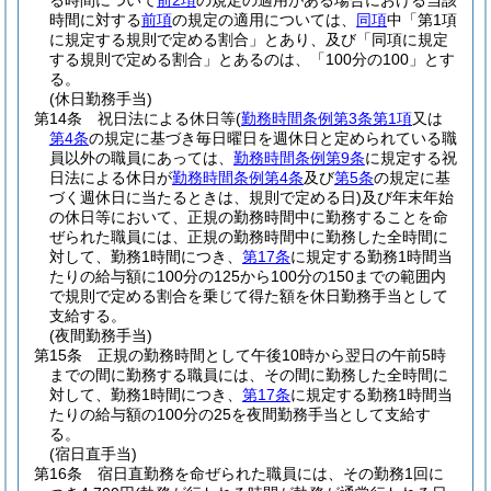
る時間について
前2項
の規定の適用がある場合における当該
時間に対する
前項
の規定の適用については、
同項
中「第1項
に規定する規則で定める割合」とあり、及び「同項に規定
する規則で定める割合」とあるのは、「100分の100」とす
る。
(休日勤務手当)
第14条
祝日法による休日等
(
勤務時間条例第3条第1項
又は
第4条
の規定に基づき毎日曜日を週休日と定められている職
員以外の職員にあっては、
勤務時間条例第9条
に規定する祝
日法による休日が
勤務時間条例第4条
及び
第5条
の規定に基
づく週休日に当たるときは、規則で定める日)
及び年末年始
の休日等において、正規の勤務時間中に勤務することを命
ぜられた職員には、正規の勤務時間中に勤務した全時間に
対して、勤務1時間につき、
第17条
に規定する勤務1時間当
たりの給与額に100分の125から100分の150までの範囲内
で規則で定める割合を乗じて得た額を休日勤務手当として
支給する。
(夜間勤務手当)
第15条
正規の勤務時間として午後10時から翌日の午前5時
までの間に勤務する職員には、その間に勤務した全時間に
対して、勤務1時間につき、
第17条
に規定する勤務1時間当
たりの給与額の100分の25を夜間勤務手当として支給す
る。
(宿日直手当)
第16条
宿日直勤務を命ぜられた職員には、その勤務1回に