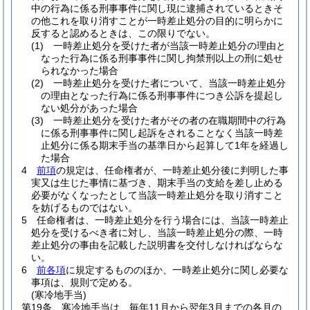
中の行為に係る刑事事件に関し現に逮捕されているときそ
の他これを取り消すことが一時差止処分の目的に明らかに
反すると認めるときは、この限りでない。
(1)
一時差止処分を受けた者が当該一時差止処分の理由と
なった行為に係る刑事事件に関し拘禁刑以上の刑に処せ
られなかった場合
(2)
一時差止処分を受けた者について、当該一時差止処分
の理由となった行為に係る刑事事件につき公訴を提起し
ない処分があった場合
(3)
一時差止処分を受けた者がその者の在職期間中の行為
に係る刑事事件に関し起訴をされることなく当該一時差
止処分に係る期末手当の基準日から起算して1年を経過し
た場合
4
前項
の規定は、任命権者が、一時差止処分後に判明した事
実又は生じた事情に基づき、期末手当の支給を差し止める
必要がなくなったとして当該一時差止処分を取り消すこと
を妨げるものではない。
5
任命権者は、一時差止処分を行う場合には、当該一時差止
処分を受けるべき者に対し、当該一時差止処分の際、一時
差止処分の事由を記載した説明書を交付しなければならな
い。
6
前各項
に規定するもののほか、一時差止処分に関し必要な
事項は、規則で定める。
(寒冷地手当)
第19条
寒冷地手当は、毎年11月から翌年3月までの各月の