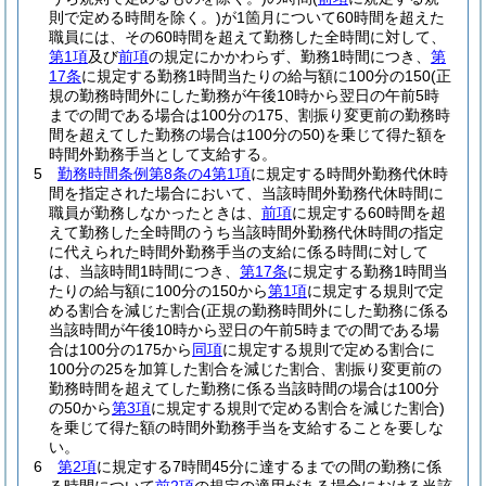
則で定める時間を除く。)
が1箇月について60時間を超えた
職員には、その60時間を超えて勤務した全時間に対して、
第1項
及び
前項
の規定にかかわらず、勤務1時間につき、
第
17条
に規定する勤務1時間当たりの給与額に100分の150
(正
規の勤務時間外にした勤務が午後10時から翌日の午前5時
までの間である場合は100分の175、割振り変更前の勤務時
間を超えてした勤務の場合は100分の50)
を乗じて得た額を
時間外勤務手当として支給する。
5
勤務時間条例第8条の4第1項
に規定する時間外勤務代休時
間を指定された場合において、当該時間外勤務代休時間に
職員が勤務しなかったときは、
前項
に規定する60時間を超
えて勤務した全時間のうち当該時間外勤務代休時間の指定
に代えられた時間外勤務手当の支給に係る時間に対して
は、当該時間1時間につき、
第17条
に規定する勤務1時間当
たりの給与額に100分の150から
第1項
に規定する規則で定
める割合を減じた割合
(正規の勤務時間外にした勤務に係る
当該時間が午後10時から翌日の午前5時までの間である場
合は100分の175から
同項
に規定する規則で定める割合に
100分の25を加算した割合を減じた割合、割振り変更前の
勤務時間を超えてした勤務に係る当該時間の場合は100分
の50から
第3項
に規定する規則で定める割合を減じた割合)
を乗じて得た額の時間外勤務手当を支給することを要しな
い。
6
第2項
に規定する7時間45分に達するまでの間の勤務に係