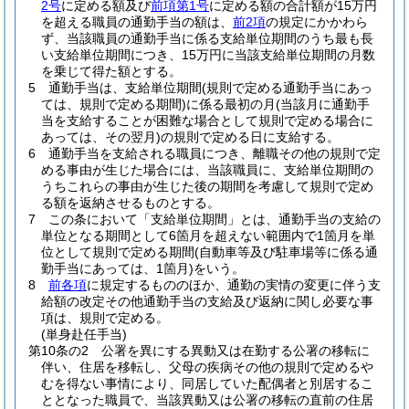
2号
に定める額及び
前項第1号
に定める額の合計額が15万円
を超える職員の通勤手当の額は、
前2項
の規定にかかわら
ず、当該職員の通勤手当に係る支給単位期間のうち最も長
い支給単位期間につき、15万円に当該支給単位期間の月数
を乗じて得た額とする。
5
通勤手当は、支給単位期間
(規則で定める通勤手当にあっ
ては、規則で定める期間)
に係る最初の月
(当該月に通勤手
当を支給することが困難な場合として規則で定める場合に
あっては、その翌月)
の規則で定める日に支給する。
6
通勤手当を支給される職員につき、離職その他の規則で定
める事由が生じた場合には、当該職員に、支給単位期間の
うちこれらの事由が生じた後の期間を考慮して規則で定め
る額を返納させるものとする。
7
この条において「支給単位期間」とは、通勤手当の支給の
単位となる期間として6箇月を超えない範囲内で1箇月を単
位として規則で定める期間
(自動車等及び駐車場等に係る通
勤手当にあっては、1箇月)
をいう。
8
前各項
に規定するもののほか、通勤の実情の変更に伴う支
給額の改定その他通勤手当の支給及び返納に関し必要な事
項は、規則で定める。
(単身赴任手当)
第10条の2
公署を異にする異動又は在勤する公署の移転に
伴い、住居を移転し、父母の疾病その他の規則で定めるや
むを得ない事情により、同居していた配偶者と別居するこ
ととなった職員で、当該異動又は公署の移転の直前の住居