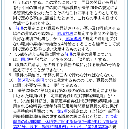
行うものとする。
この場合において、同日の翌日から昇給
を行う日の前日までの間に当該職員が法第29条の規定によ
る懲戒処分を受けたことその他これに準ずるものとして規
則で定める事由に該当したときは、これらの事由を併せて
考慮するものとする。
6
前項
の規定により職員を昇給させるか否か及び昇給させる
場合の昇給の号給数は、
同項前段
に規定する期間の全部を
良好な成績で勤務し、かつ、
同項後段
の規定の適用を受け
ない職員の昇給の号給数を4号給とすることを標準として規
則で定める基準に従い決定するものとする。
7
55歳を超える職員に関する
前項
の規定の適用について
は、
同項
中「4号給」とあるのは、「2号給」とする。
8
職員の昇給は、その属する職務の級における最高の号給を
超えて行うことができない。
9
職員の昇給は、予算の範囲内で行わなければならない。
10
第5項
から
前項
までに規定するもののほか、職員の昇給
に関し必要な事項は、規則で定める。
11
法第22条の4第1項又は第22条の5第1項の規定により採
用された職員
(以下「定年前再任用短時間勤務職員」とい
う。)
の給料月額は、当該定年前再任用短時間勤務職員に適
用される給料表の定年前再任用短時間勤務職員の項に掲げ
る基準給料月額のうち、
第2項
の規定により当該定年前再任
用短時間勤務職員の属する職務の級に応じた額に、
むつ市
職員の勤務時間、休暇等に関する条例
(平成7年むつ市条例
第22号。以下「勤務時間条例」という。)
第2条第3項
の規