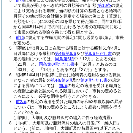
3
前項
の規定による期末手当の額は、昭和49年5月4日にお
いて職員が受けるべき給料の月額等の合計額
(
第18条
の規定
により支給される期末手当の額の計算の基礎となる給料の
月額その他の額の合計額を算定する場合の例により算定し
た額をいう。)
に100分の30を乗じて得た額に、同年3月2日
から同年5月4日までの間におけるその者の在職期間に応じ
て市長の定める割合を乗じて得た額とする。
4
前項
に規定する在職期間の算定に関し必要な事項は、市長
が定める。
5
昭和51年3月31日に在職する職員に対する昭和51年4月1
日以降における最初の
第4条第6項
及び
第8項ただし書
の規
定の適用については、
同条第6項
中「12月」とあるのは
「21月」と、
同条第8項ただし書
中「24月」とあるのは
「33月」と、「18月」とあるのは「27月」とする。
6
昭和51年4月1日以降に新たに給料表の適用を受ける職員
となった者の最初の
第4条第6項
及び
第8項ただし書
の規定
による昇給については、
前項
の規定の適用を受ける職員と
の権衡上必要と認められる限度において、市長の定めると
ころにより、必要な調整を行うことができる。
7
前2項
の規定の適用を受けた職員の昭和53年度以降の昇給
については、市長の定めるところにより必要な調整を行う
ことができる。
(川内町、大畑町及び脇野沢村の編入に伴う経過措置)
8
川内町、大畑町及び脇野沢村の編入の日
(以下「編入日」
という。)
前に、川内町、大畑町及び脇野沢村
(以下これら