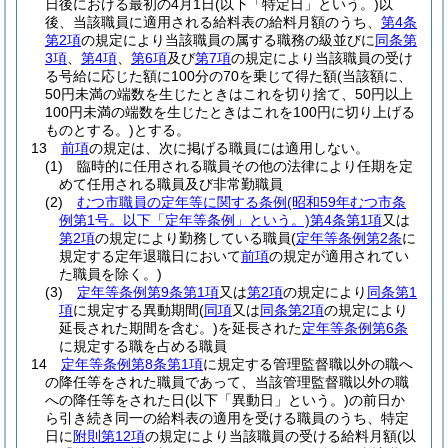
日後における最初の4月1日
(以下「特定日」という。)
以
後、当該職員に適用される給料表の給料月額のうち、
第4条
第2項
の規定により当該職員の属する職務の級並びに
同条第
3項
、
第4項
、
第6項
及び
第7項
の規定により当該職員の受け
る号給に応じた額に100分の70を乗じて得た額
(当該額に、
50円未満の端数を生じたときはこれを切り捨て、50円以上
100円未満の端数を生じたときはこれを100円に切り上げる
ものとする。)
とする。
13
前項
の規定は、次に掲げる職員には適用しない。
(1)
臨時的に任用される職員その他の法律により任期を定
めて任用される職員及び非常勤職員
(2)
むつ市職員の定年等に関する条例
(昭和59年むつ市条
例第1号。以下「定年等条例」という。)
第4条第1項
又は
第2項
の規定により勤務している職員
(
定年等条例第2条
に
規定する定年退職日において
前項
の規定が適用されてい
た職員を除く。)
(3)
定年等条例第9条第1項
又は
第2項
の規定により
同条第1
項
に規定する異動期間
(
同項
又は
同条第2項
の規定により
延長された期間を含む。)
を延長された
定年等条例第6条
に規定する職を占める職員
14
定年等条例第8条第1項
に規定する管理監督職以外の職へ
の降任等をされた職員であって、当該管理監督職以外の職
への降任等をされた日
(以下「異動日」という。)
の前日か
ら引き続き同一の給料表の適用を受ける職員のうち、特定
日に
附則第12項
の規定により当該職員の受ける給料月額
(以