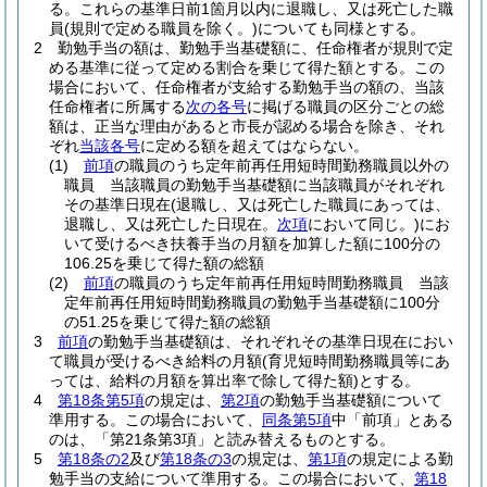
る。
これらの基準日前1箇月以内に退職し、又は死亡した職
員
(規則で定める職員を除く。)
についても同様とする。
2
勤勉手当の額は、勤勉手当基礎額に、任命権者が規則で定
める基準に従って定める割合を乗じて得た額とする。
この
場合において、任命権者が支給する勤勉手当の額の、当該
任命権者に所属する
次の各号
に掲げる職員の区分ごとの総
額は、正当な理由があると市長が認める場合を除き、それ
ぞれ
当該各号
に定める額を超えてはならない。
(1)
前項
の職員のうち定年前再任用短時間勤務職員以外の
職員 当該職員の勤勉手当基礎額に当該職員がそれぞれ
その基準日現在
(退職し、又は死亡した職員にあっては、
退職し、又は死亡した日現在。
次項
において同じ。)
にお
いて受けるべき扶養手当の月額を加算した額に100分の
106.25を乗じて得た額の総額
(2)
前項
の職員のうち定年前再任用短時間勤務職員 当該
定年前再任用短時間勤務職員の勤勉手当基礎額に100分
の51.25を乗じて得た額の総額
3
前項
の勤勉手当基礎額は、それぞれその基準日現在におい
て職員が受けるべき給料の月額
(育児短時間勤務職員等にあ
っては、給料の月額を算出率で除して得た額)
とする。
4
第18条第5項
の規定は、
第2項
の勤勉手当基礎額について
準用する。
この場合において、
同条第5項
中「前項」とある
のは、「第21条第3項」と読み替えるものとする。
5
第18条の2
及び
第18条の3
の規定は、
第1項
の規定による勤
勉手当の支給について準用する。
この場合において、
第18