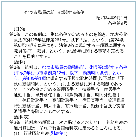
○むつ市職員の給与に関する条例
昭和34年9月1日
条例第9号
(目的)
第1条
この条例は、別に条例で定めるものを除き、地方公務
員法
(昭和25年法律第261号。以下「法」という。)
第24条
第5項の規定に基づき、法第3条に規定する一般職に属する
職員
(以下「職員」という。)
の給与に関する事項を定める
ことを目的とする。
(給料)
第2条
給料は、
むつ市職員の勤務時間、休暇等に関する条例
(平成7年むつ市条例第22号。以下「勤務時間条例」とい
う。)
第8条第1項
に規定する正規の勤務時間
(以下単に「正
規の勤務時間」という。)
による勤務に対する報酬であっ
て、この条例に定める管理職手当、扶養手当、住居手当、
通勤手当、単身赴任手当、特殊勤務手当、時間外勤務手
当、休日勤務手当、夜間勤務手当、宿日直手当、管理職員
特別勤務手当、期末手当、寒冷地手当、勤勉手当及び災害
派遣手当を除いたものとする。
(給料表)
第3条
給料表の種類は、次に掲げるとおりとし、各給料表の
適用範囲は、それぞれ当該給料表に定めるところによる。
(1)
行政職給料表
(
別表第1
)