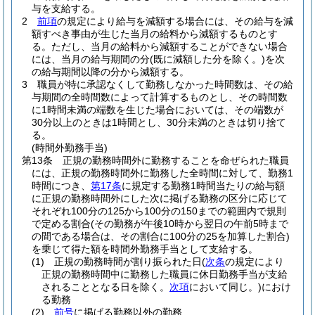
与を支給する。
2
前項
の規定により給与を減額する場合には、その給与を減
額すべき事由が生じた当月の給料から減額するものとす
る。
ただし、当月の給料から減額することができない場合
には、当月の給与期間の分
(既に減額した分を除く。)
を次
の給与期間以降の分から減額する。
3
職員が特に承認なくして勤務しなかった時間数は、その給
与期間の全時間数によって計算するものとし、その時間数
に1時間未満の端数を生じた場合においては、その端数が
30分以上のときは1時間とし、30分未満のときは切り捨て
る。
(時間外勤務手当)
第13条
正規の勤務時間外に勤務することを命ぜられた職員
には、正規の勤務時間外に勤務した全時間に対して、勤務1
時間につき、
第17条
に規定する勤務1時間当たりの給与額
に正規の勤務時間外にした次に掲げる勤務の区分に応じて
それぞれ100分の125から100分の150までの範囲内で規則
で定める割合
(その勤務が午後10時から翌日の午前5時まで
の間である場合は、その割合に100分の25を加算した割合)
を乗じて得た額を時間外勤務手当として支給する。
(1)
正規の勤務時間が割り振られた日
(
次条
の規定により
正規の勤務時間中に勤務した職員に休日勤務手当が支給
されることとなる日を除く。
次項
において同じ。)
におけ
る勤務
(2)
前号
に掲げる勤務以外の勤務