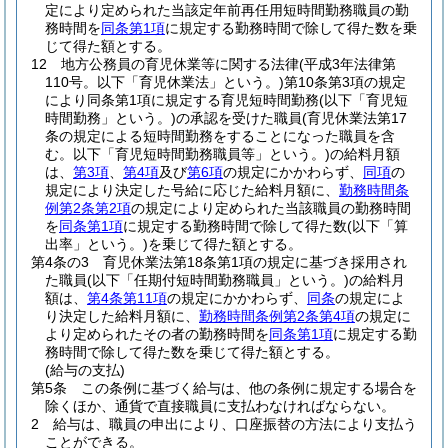
定により定められた当該定年前再任用短時間勤務職員の勤
務時間を
同条第1項
に規定する勤務時間で除して得た数を乗
じて得た額とする。
12
地方公務員の育児休業等に関する法律
(平成3年法律第
110号。以下「育児休業法」という。)
第10条第3項の規定
により同条第1項に規定する育児短時間勤務
(以下「育児短
時間勤務」という。)
の承認を受けた職員
(育児休業法第17
条の規定による短時間勤務をすることになった職員を含
む。以下「育児短時間勤務職員等」という。)
の給料月額
は、
第3項
、
第4項
及び
第6項
の規定にかかわらず、
同項
の
規定により決定した号給に応じた給料月額に、
勤務時間条
例第2条第2項
の規定により定められた当該職員の勤務時間
を
同条第1項
に規定する勤務時間で除して得た数
(以下「算
出率」という。)
を乗じて得た額とする。
第4条の3
育児休業法第18条第1項の規定に基づき採用され
た職員
(以下「任期付短時間勤務職員」という。)
の給料月
額は、
第4条第11項
の規定にかかわらず、
同条
の規定によ
り決定した給料月額に、
勤務時間条例第2条第4項
の規定に
より定められたその者の勤務時間を
同条第1項
に規定する勤
務時間で除して得た数を乗じて得た額とする。
(給与の支払)
第5条
この条例に基づく給与は、他の条例に規定する場合を
除くほか、通貨で直接職員に支払わなければならない。
2
給与は、職員の申出により、口座振替の方法により支払う
ことができる。