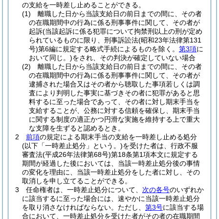
の支給を一時差し止めることができる。
(1)
離職した日から当該支給日の前日までの間に、その者
の在職期間中の行為に係る刑事事件に関して、その者が
起訴
(当該起訴に係る犯罪について拘禁刑以上の刑が定め
られているものに限り、刑事訴訟法
(昭和23年法律第131
号)
第6編に規定する略式手続によるものを除く。
第3項
に
おいて同じ。)
をされ、その判決が確定していない場合
(2)
離職した日から当該支給日の前日までの間に、その者
の在職期間中の行為に係る刑事事件に関して、その者が
逮捕された場合又はその者から聴取した事項若しくは調
査により判明した事実に基づきその者に犯罪があると思
料するに至った場合であって、その者に対し期末手当を
支給することが、公務に対する信頼を確保し、期末手当
に関する制度の適正かつ円滑な実施を維持する上で重大
な支障を生ずると認めるとき。
2
前項
の規定による期末手当の支給を一時差し止める処分
(以下「一時差止処分」という。)
を受けた者は、行政不服
審査法
(平成26年法律第68号)
第18条第1項本文に規定する
期間が経過した後においては、当該一時差止処分後の事情
の変化を理由に、当該一時差止処分をした者に対し、その
取消しを申し立てることができる。
3
任命権者は、一時差止処分について、
次の各号
のいずれか
に該当するに至った場合には、速やかに当該一時差止処分
を取り消さなければならない。
ただし、
第3号
に該当する場
合において、一時差止処分を受けた者がその者の在職期間