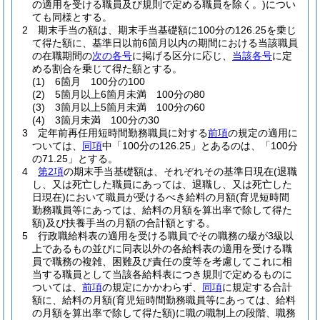
の適用を受ける職員及び規則で定める職員を除く。)
につい
ても同様とする。
2
期末手当の額は、期末手当基礎額に100分の126.25を乗じ
て得た額に、基準日以前6箇月以内の期間における当該職員
の在職期間の
次の各号
に掲げる区分に応じ、
当該各号
に定
める割合を乗じて得た額とする。
(1)
6箇月 100分の100
(2)
5箇月以上6箇月未満 100分の80
(3)
3箇月以上5箇月未満 100分の60
(4)
3箇月未満 100分の30
3
定年前再任用短時間勤務職員に対する
前項
の規定の適用に
ついては、
同項
中「100分の126.25」とあるのは、「100分
の71.25」とする。
4
第2項
の期末手当基礎額は、それぞれその基準日現在
(退職
し、又は死亡した職員にあっては、退職し、又は死亡した
日現在)
において職員が受けるべき給料の月額
(育児短時間
勤務職員等にあっては、給料の月額を算出率で除して得た
額)
及び扶養手当の月額の合計額とする。
5
行政職給料表の適用を受ける職員でその職務の級が3級以
上であるもの並びに同表以外の各給料表の適用を受ける職
員で職務の複雑、困難及び責任の度等を考慮してこれに相
当する職員として当該各給料表につき規則で定めるものに
ついては、
前項
の規定にかかわらず、
同項
に規定する合計
額に、給料の月額
(育児短時間勤務職員等にあっては、給料
の月額を算出率で除して得た額)
に職の職制上の段階、職務