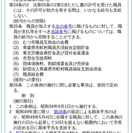
第24条の2
法第55条の2第1項ただし書の許可を受けた職員
には、その許可が効力を有する間は、いかなる給与も支給
しない。
(給与からの控除)
第25条
職員が加入する
次の各号
に掲げるものに対して、職
員が支払等をすべき
当該各号
に掲げるものについては、職
員の給与から控除することができる。
(1)
むつ市職員互助会の会費
(2)
青森県市町村職員共済組合定額貯金
(3)
東北労働金庫貯金及び貸付金返還金
(4)
市営住宅使用料
(5)
団体保険料、割賦償還金及び売掛金
(6)
財団法人青森県市町村職員福祉互助会掛金
(7)
職員組合費
(規則への委任)
第26条
この条例の施行に関し必要な事項は、規則で定め
る。
附
則
(施行期日)
1
この条例は、昭和34年9月1日から施行する。
2
昭和49年度に限り、
第18条
の規定による期末手当のほ
か、昭和49年5月4日に在職する職員に対して、この条例の
施行の日から起算して10日を超えない範囲内において市長
の定める日に期末手当を支給する。