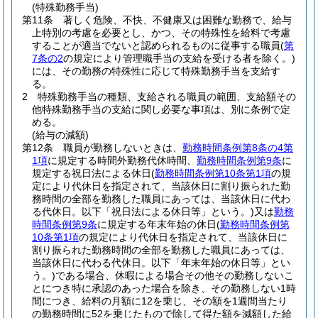
(特殊勤務手当)
第11条
著しく危険、不快、不健康又は困難な勤務で、給与
上特別の考慮を必要とし、かつ、その特殊性を給料で考慮
することが適当でないと認められるものに従事する職員
(
第
7条の2
の規定により管理職手当の支給を受ける者を除く。)
には、その勤務の特殊性に応じて特殊勤務手当を支給す
る。
2
特殊勤務手当の種類、支給される職員の範囲、支給額その
他特殊勤務手当の支給に関し必要な事項は、別に条例で定
める。
(給与の減額)
第12条
職員が勤務しないときは、
勤務時間条例第8条の4第
1項
に規定する時間外勤務代休時間、
勤務時間条例第9条
に
規定する祝日法による休日
(
勤務時間条例第10条第1項
の規
定により代休日を指定されて、当該休日に割り振られた勤
務時間の全部を勤務した職員にあっては、当該休日に代わ
る代休日。以下「祝日法による休日等」という。)
又は
勤務
時間条例第9条
に規定する年末年始の休日
(
勤務時間条例第
10条第1項
の規定により代休日を指定されて、当該休日に
割り振られた勤務時間の全部を勤務した職員にあっては、
当該休日に代わる代休日。以下「年末年始の休日等」とい
う。)
である場合、休暇による場合その他その勤務しないこ
とにつき特に承認のあった場合を除き、その勤務しない1時
間につき、給料の月額に12を乗じ、その額を1週間当たり
の勤務時間に52を乗じたもので除して得た額を減額した給