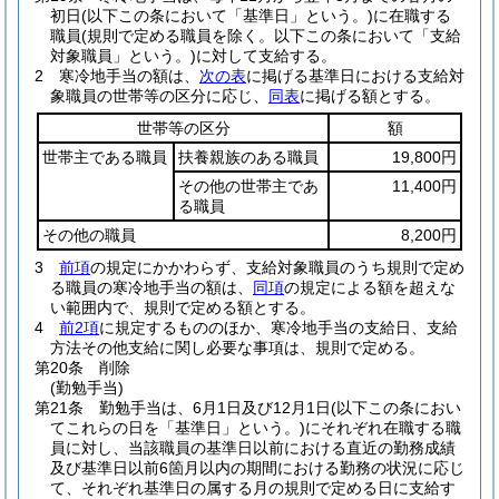
初日
(以下この条において「基準日」という。)
に在職する
職員
(規則で定める職員を除く。以下この条において「支給
対象職員」という。)
に対して支給する。
2
寒冷地手当の額は、
次の表
に掲げる基準日における支給対
象職員の世帯等の区分に応じ、
同表
に掲げる額とする。
世帯等の区分
額
世帯主である職員
扶養親族のある職員
19,800円
その他の世帯主であ
11,400円
る職員
その他の職員
8,200円
3
前項
の規定にかかわらず、支給対象職員のうち規則で定め
る職員の寒冷地手当の額は、
同項
の規定による額を超えな
い範囲内で、規則で定める額とする。
4
前2項
に規定するもののほか、寒冷地手当の支給日、支給
方法その他支給に関し必要な事項は、規則で定める。
第20条
削除
(勤勉手当)
第21条
勤勉手当は、6月1日及び12月1日
(以下この条におい
てこれらの日を「基準日」という。)
にそれぞれ在職する職
員に対し、当該職員の基準日以前における直近の勤務成績
及び基準日以前6箇月以内の期間における勤務の状況に応じ
て、それぞれ基準日の属する月の規則で定める日に支給す