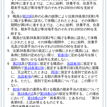
満2年に達するまでは、これに給料、扶養手当、住居手当、
期末手当及び寒冷地手当のそれぞれ100分の80を支給す
る。
3
職員が
前2項
以外の心身の故障により法第28条第2項第1号
に掲げる事由に該当して休職にされたときは、その休職の
期間が満1年に達するまでは、これに給料、扶養手当、住居
手当、期末手当及び寒冷地手当のそれぞれ100分の80を支
給する。
4
職員が法第28条第2項第2号に掲げる事由に該当して休職
にされたときは、その休職の期間中、これに給料、扶養手
当及び住居手当のそれぞれの100分の60を支給する。
5
法第28条第2項の規定により休職にされた職員には、他の
条例に別段の定めがない限り、
前各項
に定める給与を除く
ほか、他のいかなる給与も支給しない。
6
第2項
及び
第3項
に規定する職員が、
当該各項
に規定する
期間内で
第18条第1項
に規定する基準日前1箇月以内に退職
し、又は死亡したときは、
同項
に規定する規則で定める日
に、
当該各項
の例による額の期末手当を支給することがで
きる。
ただし、規則で定める職員については、この限りで
ない。
7
前項
の規定の適用を受ける職員の期末手当の支給について
は、
第18条の2
及び
第18条の3
の規定を準用する。
この場合
において、
第18条の2
中「前条第1項」とあるのは、「第24
条第6項」と読み替えるものとする。
(専従休職者の給与)