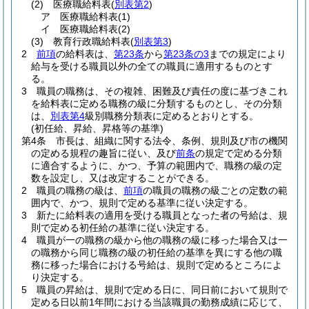
(2)
医療職給料表
(
別表第2
)
ア
医療職給料表
(1)
イ
医療職給料表
(2)
(3)
教育行政職給料表
(
別表第3
)
2
前項
の給料表は、
第23条
から
第23条の3
までの規定により
給与を受ける職員以外の全ての職員に適用するものとす
る。
3
職員の職務は、その複雑、困難及び責任の度に基づきこれ
を給料表に定める職務の級に分類するものとし、その分類
は、
別表第4
級別職務分類表に定めるとおりとする。
(初任給、昇給、昇格等の基準)
第4条
市長は、組織に関する法令、条例、規則及び市の機関
の定める規程の趣旨に従い、及び
前条
の規定で定める分類
に適合するように、かつ、予算の範囲内で、職務の級の定
数を設定し、又は改定することができる。
2
職員の職務の級は、
前項
の職員の職務の級ごとの定数の範
囲内で、かつ、規則で定める基準に従い決定する。
3
新たに給料表の適用を受ける職員となった者の号給は、規
則で定める初任給の基準に従い決定する。
4
職員が一の職務の級から他の職務の級に移った場合又は一
の職務から同じ職務の級の初任給の基準を異にする他の職
務に移った場合における号給は、規則で定めるところによ
り決定する。
5
職員の昇給は、規則で定める日に、同日前において規則で
定める日以前1年間における当該職員の勤務成績に応じて、