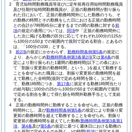
2
育児短時間勤務職員等並びに定年前再任用短時間勤務職員
及び任期付短時間勤務職員が、正規の勤務時間が割り振ら
れた日において、正規の勤務時間外にした勤務のうち、そ
の勤務の時間とその勤務をした日における正規の勤務時間
との合計が7時間45分に達するまでの間の勤務に対する
前
項
の規定の適用については、
同項
中「正規の勤務時間外に
した次に掲げる勤務の区分に応じてそれぞれ100分の125か
ら100分の150までの範囲内で規則で定める割合」とあるの
は、「100分の100」とする。
3
前2項
の規定にかかわらず、
勤務時間条例第5条
の規定に
より、あらかじめ
勤務時間条例第3条第2項
又は
第4条
の規
定により割り振られた1週間の勤務時間
(以下この条におい
て「割振り変更前の勤務時間」という。)
を超えて勤務する
ことを命ぜられた職員には、割振り変更前の勤務時間を超
えて勤務した全時間
(規則で定める時間を除く。)
に対し
て、勤務1時間につき、
第17条
に規定する勤務1時間当たり
の給与額に100分の25から100分の50までの範囲内で規則
で定める割合を乗じて得た額を時間外勤務手当として支給
する。
4
正規の勤務時間外に勤務することを命ぜられ、正規の勤務
時間外にし、及び
勤務時間条例第5条
の規定により割振り変
更前の勤務時間を超えて勤務することを命ぜられ、割振り
変更前の勤務時間を超えてした勤務
(
勤務時間条例第3条第1
項
、
第4条
及び
第5条
の規定に基づく週休日における勤務の
うち規則で定めるものを除く。)
の時間
(
前項
に規定する規