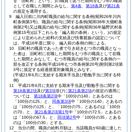
を「旧町村」という。)
の職員であった期間をむつ市の職員
として在職した期間とみなし、
第4条
、
第18条
及び
第21条
の規定を適用する。
9
編入日前に川内町職員の給与に関する条例
(昭和26年川内
町条例第3号)
、職員の給与に関する条例
(昭和38年大畑町条
例第2号)
又は職員の給与に関する条例
(昭和36年脇野沢村条
例第15号)
(以下これらを「編入前の条例」という。)
の規定
により定められた給料の支給及び扶養親族の認定について
は、平成16年度に限り、編入前の条例の例による。
10
旧町村の職員であった者で引き続きむつ市の職員となっ
た者は、旧町村に在職した期間をむつ市の職員として在職
した期間とみなして、むつ市職員の給与に関する条例の一
部を改正する条例
(平成16年むつ市条例第20号)
附則第2項第
3号に規定する経過措置対象職員とみなす。
(平成21年6月に支給する期末手当及び勤勉手当に関する特
例)
11
平成21年6月に支給する期末手当及び勤勉手当に関する
第18条第2項
及び
第3項
並びに
第21条第2項
の規定の適用に
ついては、
第18条第2項
中「100分の140」とあるのは
「100分の125」と、
同条第3項
中「100分の140」とあるの
は「100分の125」と、「100分の75」とあるのは「100分
の70」と、
第21条第2項第1号
中「100分の72.5」とあるの
は「100分の67.5」と、
同項第2号
中「100分の35」とある
のは「100分の30」とする。
12
当分の間、職員の給料月額は、当該職員が60歳に達した