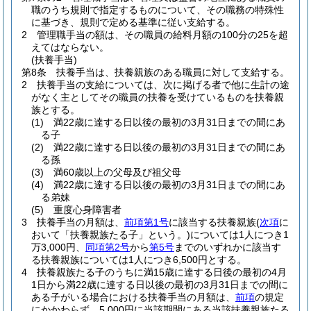
職のうち規則で指定するものについて、その職務の特殊性
に基づき、規則で定める基準に従い支給する。
2
管理職手当の額は、その職員の給料月額の100分の25を超
えてはならない。
(扶養手当)
第8条
扶養手当は、扶養親族のある職員に対して支給する。
2
扶養手当の支給については、次に掲げる者で他に生計の途
がなく主としてその職員の扶養を受けているものを扶養親
族とする。
(1)
満22歳に達する日以後の最初の3月31日までの間にあ
る子
(2)
満22歳に達する日以後の最初の3月31日までの間にあ
る孫
(3)
満60歳以上の父母及び祖父母
(4)
満22歳に達する日以後の最初の3月31日までの間にあ
る弟妹
(5)
重度心身障害者
3
扶養手当の月額は、
前項第1号
に該当する扶養親族
(
次項
に
おいて「扶養親族たる子」という。)
については1人につき1
万3,000円、
同項第2号
から
第5号
までのいずれかに該当す
る扶養親族については1人につき6,500円とする。
4
扶養親族たる子のうちに満15歳に達する日後の最初の4月
1日から満22歳に達する日以後の最初の3月31日までの間に
ある子がいる場合における扶養手当の月額は、
前項
の規定
にかかわらず、5,000円に当該期間にある当該扶養親族たる