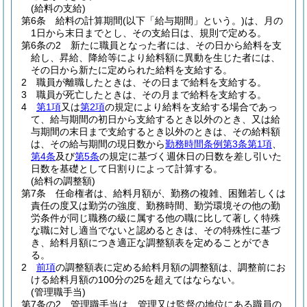
(給料の支給)
第6条
給料の計算期間
(以下「給与期間」という。)
は、月の
1日から末日までとし、その支給日は、規則で定める。
第6条の2
新たに職員となった者には、その日から給料を支
給し、昇給、降給等により給料額に異動を生じた者には、
その日から新たに定められた給料を支給する。
2
職員が離職したときは、その日まで給料を支給する。
3
職員が死亡したときは、その月まで給料を支給する。
4
第1項
又は
第2項
の規定により給料を支給する場合であっ
て、給与期間の初日から支給するとき以外のとき、又は給
与期間の末日まで支給するとき以外のときは、その給料額
は、その給与期間の現日数から
勤務時間条例第3条第1項
、
第4条
及び
第5条
の規定に基づく週休日の日数を差し引いた
日数を基礎として日割りによって計算する。
(給料の調整額)
第7条
任命権者は、給料月額が、勤務の複雑、困難若しくは
責任の度又は勤労の強度、勤務時間、勤労環境その他の勤
労条件が同じ職務の級に属する他の職に比して著しく特殊
な職に対し適当でないと認めるときは、その特殊性に基づ
き、給料月額につき適正な調整額表を定めることができ
る。
2
前項
の調整額表に定める給料月額の調整額は、調整前にお
ける給料月額の100分の25を超えてはならない。
(管理職手当)
第7条の2
管理職手当は、管理又は監督の地位にある職員の