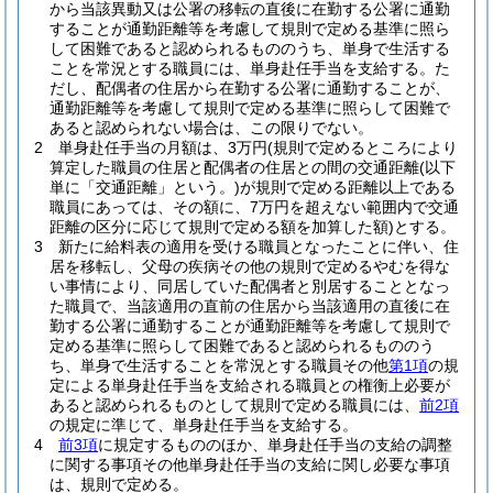
から当該異動又は公署の移転の直後に在勤する公署に通勤
することが通勤距離等を考慮して規則で定める基準に照ら
して困難であると認められるもののうち、単身で生活する
ことを常況とする職員には、単身赴任手当を支給する。
た
だし、配偶者の住居から在勤する公署に通勤することが、
通勤距離等を考慮して規則で定める基準に照らして困難で
あると認められない場合は、この限りでない。
2
単身赴任手当の月額は、3万円
(規則で定めるところにより
算定した職員の住居と配偶者の住居との間の交通距離
(以下
単に「交通距離」という。)
が規則で定める距離以上である
職員にあっては、その額に、7万円を超えない範囲内で交通
距離の区分に応じて規則で定める額を加算した額)
とする。
3
新たに給料表の適用を受ける職員となったことに伴い、住
居を移転し、父母の疾病その他の規則で定めるやむを得な
い事情により、同居していた配偶者と別居することとなっ
た職員で、当該適用の直前の住居から当該適用の直後に在
勤する公署に通勤することが通勤距離等を考慮して規則で
定める基準に照らして困難であると認められるもののう
ち、単身で生活することを常況とする職員その他
第1項
の規
定による単身赴任手当を支給される職員との権衡上必要が
あると認められるものとして規則で定める職員には、
前2項
の規定に準じて、単身赴任手当を支給する。
4
前3項
に規定するもののほか、単身赴任手当の支給の調整
に関する事項その他単身赴任手当の支給に関し必要な事項
は、規則で定める。