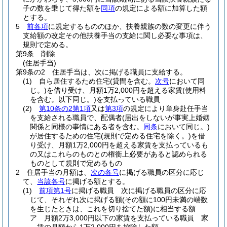
子の数を乗じて得た額を
同項
の規定による額に加算した額
とする。
5
前各項
に規定するもののほか、扶養親族の数の変更に伴う
支給額の改定その他扶養手当の支給に関し必要な事項は、
規則で定める。
第9条
削除
(住居手当)
第9条の2
住居手当は、次に掲げる職員に支給する。
(1)
自ら居住するため住宅
(貸間を含む。
次号
において同
じ。)
を借り受け、月額1万2,000円を超える家賃
(使用料
を含む。以下同じ。)
を支払っている職員
(2)
第10条の2第1項
又は
第3項
の規定により単身赴任手当
を支給される職員で、配偶者
(届出をしないが事実上婚姻
関係と同様の事情にある者を含む。
同条
において同じ。)
が居住するための住宅
(規則で定める住宅を除く。)
を借
り受け、月額1万2,000円を超える家賃を支払っているも
の又はこれらのものとの権衡上必要があると認められる
ものとして規則で定めるもの
2
住居手当の月額は、
次の各号
に掲げる職員の区分に応じ
て、
当該各号
に掲げる額とする。
(1)
前項第1号
に掲げる職員 次に掲げる職員の区分に応
じて、それぞれ次に掲げる額
(その額に100円未満の端数
を生じたときは、これを切り捨てた額)
に相当する額
ア
月額2万3,000円以下の家賃を支払っている職員 家