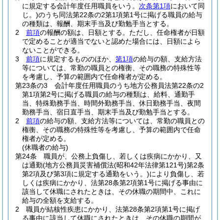
に規定する会計年度任用職員をいう。
次条第1項
において同
じ。)
のうち同法第22条の2第1項第1号に掲げる職員の給与
の種類は、報酬、期末手当及び勤勉手当とする。
2
前項
の報酬の額は、日額とする。
ただし、任命権者が日額
で定めることが適当でないと認めた場合には、日額によら
ないことができる。
3
前項
に規定するもののほか、
第1項
の給与の額、支給方法
等については、常勤の職員との権衡、その職務の特殊性等
を考慮し、予算の範囲内で任命権者が定める。
第23条の3
会計年度任用職員のうち地方公務員法第22条の2
第1項第2号に掲げる職員の給与の種類は、給料、通勤手
当、特殊勤務手当、時間外勤務手当、休日勤務手当、夜間
勤務手当、宿日直手当、期末手当及び勤勉手当とする。
2
前項
の給与の額、支給方法等については、常勤の職員との
権衡、その職務の特殊性等を考慮し、予算の範囲内で任命
権者が定める。
(休職者の給与)
第24条
職員が、公務上負傷し、若しくは疾病にかかり、又
は通勤
(地方公務員災害補償法
(昭和42年法律第121号)
第2条
第2項及び第3項に規定する通勤をいう。)
により負傷し、若
しくは疾病にかかり、法第28条第2項第1号に掲げる事由に
該当して休職にされたときは、その休職の期間中、これに
給与の全額を支給する。
2
職員が結核性疾患にかかり、法第28条第2項第1号に掲げ
る事由に該当して休職にされたときは、その休職の期間が