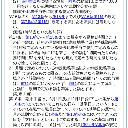
(2)
前項第2号
に掲げる場合
同号
の勤務1回につき4,000
円を超えない範囲内において規則で定める額
(時間外勤務手当等に関する規定の適用除外)
第16条の3
第13条
から
第15条
まで及び
第16条第1項
の規定
は、
第7条の2第1項
に規定する職にある職員には適用しな
い。
(勤務1時間当たりの給与額)
第17条
第13条
から
第15条
までに規定する勤務1時間当たり
の給与額は、給料の月額並びに寒冷地手当及び特殊勤務手
当
(月額で定められている特殊勤務手当で規則で定めるもの
に限る。)
の合計額に12を乗じ、その額を1週間当たりの勤
務時間に52を乗じたものから規則で定める時間を減じたも
ので除して得た額とする。
2
月額で定められている特殊勤務手当以外の特殊勤務手当
(規則で定めるものに限る。)
の支給対象となる勤務をした
場合の当該勤務をした時間に係る勤務1時間当たりの給与額
は、
前項
の規定にかかわらず、
同項
の規定によって算出し
た額に、規則で定める額を加算した額とする。
(期末手当)
第18条
期末手当は、6月1日及び12月1日
(以下この条から
第
18条の3
までにおいてこれらの日を「基準日」という。)
に
それぞれ在職する職員に対して、それぞれ基準日の属する
月の規則で定める日
(
次条
及び
第18条の3
においてこれらの
日を「支給日」という。)
に支給する。
これらの基準日前1
箇月以内に退職し、又は死亡した職員
(
第24条第6項
の規定