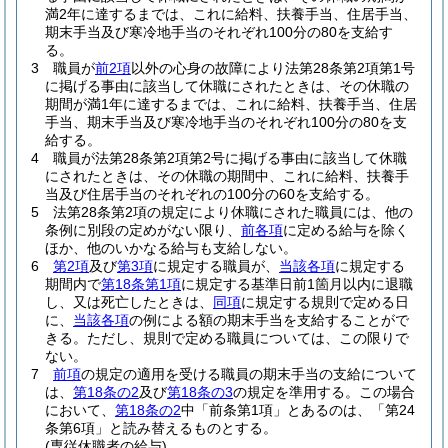
満2年に達するまでは、これに給料、扶養手当、住居手当、
期末手当及び寒冷地手当のそれぞれ100分の80を支給す
る。
3
職員が
前2項
以外の心身の故障により法第28条第2項第1号
に掲げる事由に該当して休職にされたときは、その休職の
期間が満1年に達するまでは、これに給料、扶養手当、住居
手当、期末手当及び寒冷地手当のそれぞれ100分の80を支
給する。
4
職員が法第28条第2項第2号に掲げる事由に該当して休職
にされたときは、その休職の期間中、これに給料、扶養手
当及び住居手当のそれぞれの100分の60を支給する。
5
法第28条第2項の規定により休職にされた職員には、他の
条例に別段の定めがない限り、
前各項
に定める給与を除く
ほか、他のいかなる給与も支給しない。
6
第2項
及び
第3項
に規定する職員が、
当該各項
に規定する
期間内で
第18条第1項
に規定する基準日前1箇月以内に退職
し、又は死亡したときは、
同項
に規定する規則で定める日
に、
当該各項
の例による額の期末手当を支給することがで
きる。
ただし、規則で定める職員については、この限りで
ない。
7
前項
の規定の適用を受ける職員の期末手当の支給について
は、
第18条の2
及び
第18条の3
の規定を準用する。
この場合
において、
第18条の2
中「前条第1項」とあるのは、「第24
条第6項」と読み替えるものとする。
(専従休職者の給与)