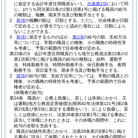
に規定する会計年度任用職員をいう。
次条第1項
において同
じ。)
のうち同法第22条の2第1項第1号に掲げる職員の給与
の種類は、報酬、期末手当及び勤勉手当とする。
2
前項
の報酬の額は、日額とする。
ただし、任命権者が日額
で定めることが適当でないと認めた場合には、日額によら
ないことができる。
3
前項
に規定するもののほか、
第1項
の給与の額、支給方法
等については、常勤の職員との権衡、その職務の特殊性等
を考慮し、予算の範囲内で任命権者が定める。
第23条の3
会計年度任用職員のうち地方公務員法第22条の2
第1項第2号に掲げる職員の給与の種類は、給料、通勤手
当、特殊勤務手当、時間外勤務手当、休日勤務手当、夜間
勤務手当、宿日直手当、期末手当及び勤勉手当とする。
2
前項
の給与の額、支給方法等については、常勤の職員との
権衡、その職務の特殊性等を考慮し、予算の範囲内で任命
権者が定める。
(休職者の給与)
第24条
職員が、公務上負傷し、若しくは疾病にかかり、又
は通勤
(地方公務員災害補償法
(昭和42年法律第121号)
第2条
第2項及び第3項に規定する通勤をいう。)
により負傷し、若
しくは疾病にかかり、法第28条第2項第1号に掲げる事由に
該当して休職にされたときは、その休職の期間中、これに
給与の全額を支給する。
2
職員が結核性疾患にかかり、法第28条第2項第1号に掲げ
る事由に該当して休職にされたときは、その休職の期間が