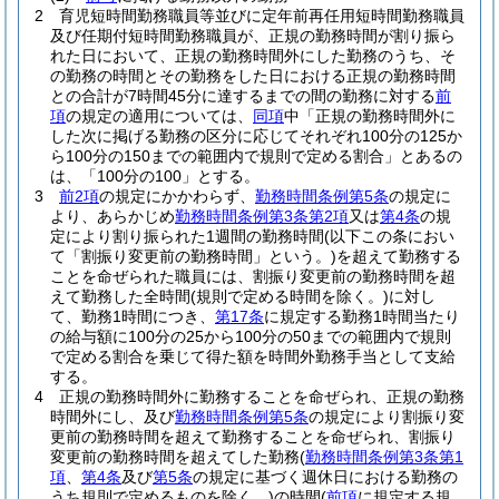
2
育児短時間勤務職員等並びに定年前再任用短時間勤務職員
及び任期付短時間勤務職員が、正規の勤務時間が割り振ら
れた日において、正規の勤務時間外にした勤務のうち、そ
の勤務の時間とその勤務をした日における正規の勤務時間
との合計が7時間45分に達するまでの間の勤務に対する
前
項
の規定の適用については、
同項
中「正規の勤務時間外に
した次に掲げる勤務の区分に応じてそれぞれ100分の125か
ら100分の150までの範囲内で規則で定める割合」とあるの
は、「100分の100」とする。
3
前2項
の規定にかかわらず、
勤務時間条例第5条
の規定に
より、あらかじめ
勤務時間条例第3条第2項
又は
第4条
の規
定により割り振られた1週間の勤務時間
(以下この条におい
て「割振り変更前の勤務時間」という。)
を超えて勤務する
ことを命ぜられた職員には、割振り変更前の勤務時間を超
えて勤務した全時間
(規則で定める時間を除く。)
に対し
て、勤務1時間につき、
第17条
に規定する勤務1時間当たり
の給与額に100分の25から100分の50までの範囲内で規則
で定める割合を乗じて得た額を時間外勤務手当として支給
する。
4
正規の勤務時間外に勤務することを命ぜられ、正規の勤務
時間外にし、及び
勤務時間条例第5条
の規定により割振り変
更前の勤務時間を超えて勤務することを命ぜられ、割振り
変更前の勤務時間を超えてした勤務
(
勤務時間条例第3条第1
項
、
第4条
及び
第5条
の規定に基づく週休日における勤務の
うち規則で定めるものを除く。)
の時間
(
前項
に規定する規