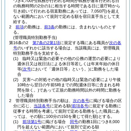
つき4,700円
(執務が行われる時間が執務が通常行われる日
の執務時間の2分の1に相当する時間である日に退庁時から
引き続いて行われる宿直勤務にあっては、7,050円)
を超え
ない範囲内において規則で定める額を宿日直手当として支
給する。
2
前項
の勤務は、
前3条
の勤務には、含まれないものとす
る。
(管理職員特別勤務手当)
第16条の2
第7条の2第1項
に規定する職にある職員が
次の各
号
のいずれかに該当する場合は、当該職員には、管理職員
特別勤務手当を支給する。
(1)
臨時又は緊急の必要その他の公務の運営の必要により
週休日又は祝日法による休日等若しくは年末年始の休日
等
(
次号
において「週休日等」という。)
に勤務をした場
合
(2)
災害への対処その他の臨時又は緊急の必要により午後
10時から翌日の午前5時までの間
(週休日等に含まれる時
間を除く。)
であって正規の勤務時間以外の時間に勤務を
した場合
2
管理職員特別勤務手当の額は、
次の各号
に掲げる場合の区
分に応じ、
当該各号
に定める額
(
前項各号
に規定する勤務に
従事する時間を考慮して規則で定める勤務をした職員にあ
っては、その額に100分の150を乗じて得た額)
とする。
(1)
前項第1号
に掲げる場合
同号
の勤務1回につき8,000
円を超えない範囲内において規則で定める額