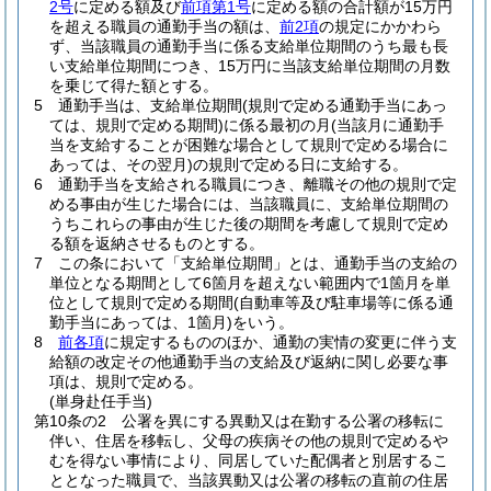
2号
に定める額及び
前項第1号
に定める額の合計額が15万円
を超える職員の通勤手当の額は、
前2項
の規定にかかわら
ず、当該職員の通勤手当に係る支給単位期間のうち最も長
い支給単位期間につき、15万円に当該支給単位期間の月数
を乗じて得た額とする。
5
通勤手当は、支給単位期間
(規則で定める通勤手当にあっ
ては、規則で定める期間)
に係る最初の月
(当該月に通勤手
当を支給することが困難な場合として規則で定める場合に
あっては、その翌月)
の規則で定める日に支給する。
6
通勤手当を支給される職員につき、離職その他の規則で定
める事由が生じた場合には、当該職員に、支給単位期間の
うちこれらの事由が生じた後の期間を考慮して規則で定め
る額を返納させるものとする。
7
この条において「支給単位期間」とは、通勤手当の支給の
単位となる期間として6箇月を超えない範囲内で1箇月を単
位として規則で定める期間
(自動車等及び駐車場等に係る通
勤手当にあっては、1箇月)
をいう。
8
前各項
に規定するもののほか、通勤の実情の変更に伴う支
給額の改定その他通勤手当の支給及び返納に関し必要な事
項は、規則で定める。
(単身赴任手当)
第10条の2
公署を異にする異動又は在勤する公署の移転に
伴い、住居を移転し、父母の疾病その他の規則で定めるや
むを得ない事情により、同居していた配偶者と別居するこ
ととなった職員で、当該異動又は公署の移転の直前の住居