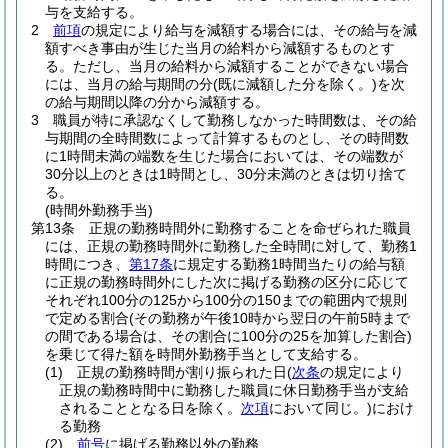
与を支給する。
2
前項
の規定により給与を減額する場合には、その給与を減
額すべき事由が生じた当月の給料から減額するものとす
る。
ただし、当月の給料から減額することができない場合
には、当月の給与期間の分
(既に減額した分を除く。)
を次
の給与期間以降の分から減額する。
3
職員が特に承認なくして勤務しなかった時間数は、その給
与期間の全時間数によって計算するものとし、その時間数
に1時間未満の端数を生じた場合においては、その端数が
30分以上のときは1時間とし、30分未満のときは切り捨て
る。
(時間外勤務手当)
第13条
正規の勤務時間外に勤務することを命ぜられた職員
には、正規の勤務時間外に勤務した全時間に対して、勤務1
時間につき、
第17条
に規定する勤務1時間当たりの給与額
に正規の勤務時間外にした次に掲げる勤務の区分に応じて
それぞれ100分の125から100分の150までの範囲内で規則
で定める割合
(その勤務が午後10時から翌日の午前5時まで
の間である場合は、その割合に100分の25を加算した割合)
を乗じて得た額を時間外勤務手当として支給する。
(1)
正規の勤務時間が割り振られた日
(
次条
の規定により
正規の勤務時間中に勤務した職員に休日勤務手当が支給
されることとなる日を除く。
次項
において同じ。)
におけ
る勤務
(2)
前号
に掲げる勤務以外の勤務