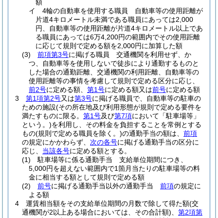
額
イ
4輪の自動車を使用する職員 自動車等の使用距離が
片道4キロメートル未満である職員にあっては2,000
円、自動車等の使用距離が片道4キロメートル以上であ
る職員にあっては6万4,200円の範囲内でその使用距離
に応じて規則で定める額を2,000円に加算した額
(3)
前項第3号
に掲げる職員 交通機関を利用せず、か
つ、自動車等を使用しないで徒歩により通勤するものと
した場合の通勤距離、交通機関の利用距離、自動車等の
使用距離等の事情を考慮して規則で定める区分に応じ、
前2号
に定める額、
第1号
に定める額又は
前号
に定める額
3
第1項第2号
又は
第3号
に掲げる職員で、自動車等の駐車の
ための施設
(その所在地及び利用形態が規則で定める要件を
満たすものに限る。
第1号
及び
第7項
において「駐車場等」
という。)
を利用し、その料金を負担することを常例とする
もの
(規則で定める職員を除く。)
の通勤手当の額は、
前項
の規定にかかわらず、
次の各号
に掲げる通勤手当の区分に
応じ、
当該各号
に定める額とする。
(1)
駐車場等に係る通勤手当 支給単位期間につき、
5,000円を超えない範囲内で1箇月当たりの駐車場等の料
金に相当する額として規則で定める額
(2)
前号
に掲げる通勤手当以外の通勤手当
前項
の規定に
よる額
4
運賃相当額をその支給単位期間の月数で除して得た額
(交
通機関が2以上ある場合においては、その合計額)
、
第2項第