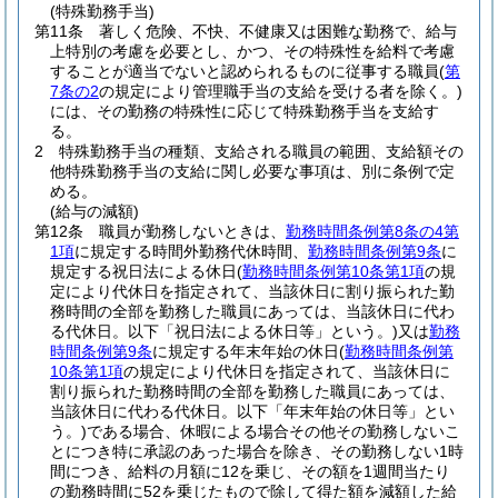
(特殊勤務手当)
第11条
著しく危険、不快、不健康又は困難な勤務で、給与
上特別の考慮を必要とし、かつ、その特殊性を給料で考慮
することが適当でないと認められるものに従事する職員
(
第
7条の2
の規定により管理職手当の支給を受ける者を除く。)
には、その勤務の特殊性に応じて特殊勤務手当を支給す
る。
2
特殊勤務手当の種類、支給される職員の範囲、支給額その
他特殊勤務手当の支給に関し必要な事項は、別に条例で定
める。
(給与の減額)
第12条
職員が勤務しないときは、
勤務時間条例第8条の4第
1項
に規定する時間外勤務代休時間、
勤務時間条例第9条
に
規定する祝日法による休日
(
勤務時間条例第10条第1項
の規
定により代休日を指定されて、当該休日に割り振られた勤
務時間の全部を勤務した職員にあっては、当該休日に代わ
る代休日。以下「祝日法による休日等」という。)
又は
勤務
時間条例第9条
に規定する年末年始の休日
(
勤務時間条例第
10条第1項
の規定により代休日を指定されて、当該休日に
割り振られた勤務時間の全部を勤務した職員にあっては、
当該休日に代わる代休日。以下「年末年始の休日等」とい
う。)
である場合、休暇による場合その他その勤務しないこ
とにつき特に承認のあった場合を除き、その勤務しない1時
間につき、給料の月額に12を乗じ、その額を1週間当たり
の勤務時間に52を乗じたもので除して得た額を減額した給