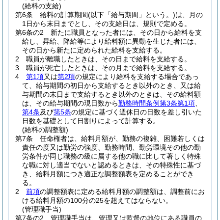
(給料の支給)
第6条
給料の計算期間
(以下「給与期間」という。)
は、月の
1日から末日までとし、その支給日は、規則で定める。
第6条の2
新たに職員となった者には、その日から給料を支
給し、昇給、降給等により給料額に異動を生じた者には、
その日から新たに定められた給料を支給する。
2
職員が離職したときは、その日まで給料を支給する。
3
職員が死亡したときは、その月まで給料を支給する。
4
第1項
又は
第2項
の規定により給料を支給する場合であっ
て、給与期間の初日から支給するとき以外のとき、又は給
与期間の末日まで支給するとき以外のときは、その給料額
は、その給与期間の現日数から
勤務時間条例第3条第1項
、
第4条
及び
第5条
の規定に基づく週休日の日数を差し引いた
日数を基礎として日割りによって計算する。
(給料の調整額)
第7条
任命権者は、給料月額が、勤務の複雑、困難若しくは
責任の度又は勤労の強度、勤務時間、勤労環境その他の勤
労条件が同じ職務の級に属する他の職に比して著しく特殊
な職に対し適当でないと認めるときは、その特殊性に基づ
き、給料月額につき適正な調整額表を定めることができ
る。
2
前項
の調整額表に定める給料月額の調整額は、調整前にお
ける給料月額の100分の25を超えてはならない。
(管理職手当)
第7条の2
管理職手当は、管理又は監督の地位にある職員の