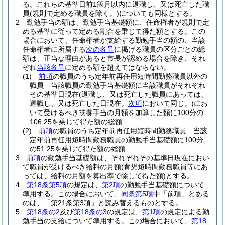
る。
これらの基準日前1箇月以内に退職し、又は死亡した職
員
(規則で定める職員を除く。)
についても同様とする。
2
勤勉手当の額は、勤勉手当基礎額に、任命権者が規則で定
める基準に従って定める割合を乗じて得た額とする。
この
場合において、任命権者が支給する勤勉手当の額の、当該
任命権者に所属する
次の各号
に掲げる職員の区分ごとの総
額は、正当な理由があると市長が認める場合を除き、それ
ぞれ
当該各号
に定める額を超えてはならない。
(1)
前項
の職員のうち定年前再任用短時間勤務職員以外の
職員 当該職員の勤勉手当基礎額に当該職員がそれぞれ
その基準日現在
(退職し、又は死亡した職員にあっては、
退職し、又は死亡した日現在。
次項
において同じ。)
にお
いて受けるべき扶養手当の月額を加算した額に100分の
106.25を乗じて得た額の総額
(2)
前項
の職員のうち定年前再任用短時間勤務職員 当該
定年前再任用短時間勤務職員の勤勉手当基礎額に100分
の51.25を乗じて得た額の総額
3
前項
の勤勉手当基礎額は、それぞれその基準日現在におい
て職員が受けるべき給料の月額
(育児短時間勤務職員等にあ
っては、給料の月額を算出率で除して得た額)
とする。
4
第18条第5項
の規定は、
第2項
の勤勉手当基礎額について
準用する。
この場合において、
同条第5項
中「前項」とある
のは、「第21条第3項」と読み替えるものとする。
5
第18条の2
及び
第18条の3
の規定は、
第1項
の規定による勤
勉手当の支給について準用する。
この場合において、
第18