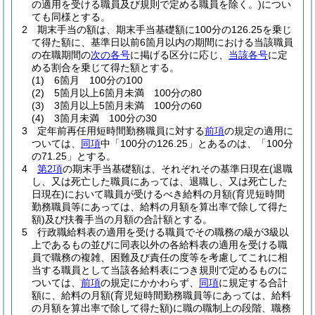
の適用を受ける職員及び規則で定める職員を除く。)
につい
ても同様とする。
2
期末手当の額は、期末手当基礎額に100分の126.25を乗じ
て得た額に、基準日以前6箇月以内の期間における当該職員
の在職期間の
次の各号
に掲げる区分に応じ、
当該各号
に定
める割合を乗じて得た額とする。
(1)
6箇月 100分の100
(2)
5箇月以上6箇月未満 100分の80
(3)
3箇月以上5箇月未満 100分の60
(4)
3箇月未満 100分の30
3
定年前再任用短時間勤務職員に対する
前項
の規定の適用に
ついては、
同項
中「100分の126.25」とあるのは、「100分
の71.25」とする。
4
第2項
の期末手当基礎額は、それぞれその基準日現在
(退職
し、又は死亡した職員にあっては、退職し、又は死亡した
日現在)
において職員が受けるべき給料の月額
(育児短時間
勤務職員等にあっては、給料の月額を算出率で除して得た
額)
及び扶養手当の月額の合計額とする。
5
行政職給料表の適用を受ける職員でその職務の級が3級以
上であるもの並びに同表以外の各給料表の適用を受ける職
員で職務の複雑、困難及び責任の度等を考慮してこれに相
当する職員として当該各給料表につき規則で定めるものに
ついては、
前項
の規定にかかわらず、
同項
に規定する合計
額に、給料の月額
(育児短時間勤務職員等にあっては、給料
の月額を算出率で除して得た額)
に職の職制上の段階、職務