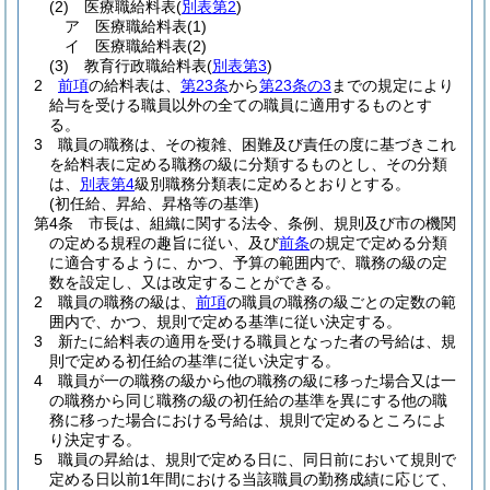
(2)
医療職給料表
(
別表第2
)
ア
医療職給料表
(1)
イ
医療職給料表
(2)
(3)
教育行政職給料表
(
別表第3
)
2
前項
の給料表は、
第23条
から
第23条の3
までの規定により
給与を受ける職員以外の全ての職員に適用するものとす
る。
3
職員の職務は、その複雑、困難及び責任の度に基づきこれ
を給料表に定める職務の級に分類するものとし、その分類
は、
別表第4
級別職務分類表に定めるとおりとする。
(初任給、昇給、昇格等の基準)
第4条
市長は、組織に関する法令、条例、規則及び市の機関
の定める規程の趣旨に従い、及び
前条
の規定で定める分類
に適合するように、かつ、予算の範囲内で、職務の級の定
数を設定し、又は改定することができる。
2
職員の職務の級は、
前項
の職員の職務の級ごとの定数の範
囲内で、かつ、規則で定める基準に従い決定する。
3
新たに給料表の適用を受ける職員となった者の号給は、規
則で定める初任給の基準に従い決定する。
4
職員が一の職務の級から他の職務の級に移った場合又は一
の職務から同じ職務の級の初任給の基準を異にする他の職
務に移った場合における号給は、規則で定めるところによ
り決定する。
5
職員の昇給は、規則で定める日に、同日前において規則で
定める日以前1年間における当該職員の勤務成績に応じて、