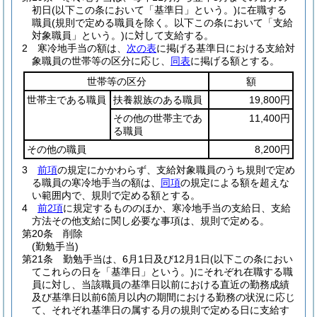
初日
(以下この条において「基準日」という。)
に在職する
職員
(規則で定める職員を除く。以下この条において「支給
対象職員」という。)
に対して支給する。
2
寒冷地手当の額は、
次の表
に掲げる基準日における支給対
象職員の世帯等の区分に応じ、
同表
に掲げる額とする。
世帯等の区分
額
世帯主である職員
扶養親族のある職員
19,800円
その他の世帯主であ
11,400円
る職員
その他の職員
8,200円
3
前項
の規定にかかわらず、支給対象職員のうち規則で定め
る職員の寒冷地手当の額は、
同項
の規定による額を超えな
い範囲内で、規則で定める額とする。
4
前2項
に規定するもののほか、寒冷地手当の支給日、支給
方法その他支給に関し必要な事項は、規則で定める。
第20条
削除
(勤勉手当)
第21条
勤勉手当は、6月1日及び12月1日
(以下この条におい
てこれらの日を「基準日」という。)
にそれぞれ在職する職
員に対し、当該職員の基準日以前における直近の勤務成績
及び基準日以前6箇月以内の期間における勤務の状況に応じ
て、それぞれ基準日の属する月の規則で定める日に支給す