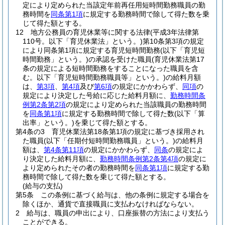
定により定められた当該定年前再任用短時間勤務職員の勤
務時間を
同条第1項
に規定する勤務時間で除して得た数を乗
じて得た額とする。
12
地方公務員の育児休業等に関する法律
(平成3年法律第
110号。以下「育児休業法」という。)
第10条第3項の規定
により同条第1項に規定する育児短時間勤務
(以下「育児短
時間勤務」という。)
の承認を受けた職員
(育児休業法第17
条の規定による短時間勤務をすることになった職員を含
む。以下「育児短時間勤務職員等」という。)
の給料月額
は、
第3項
、
第4項
及び
第6項
の規定にかかわらず、
同項
の
規定により決定した号給に応じた給料月額に、
勤務時間条
例第2条第2項
の規定により定められた当該職員の勤務時間
を
同条第1項
に規定する勤務時間で除して得た数
(以下「算
出率」という。)
を乗じて得た額とする。
第4条の3
育児休業法第18条第1項の規定に基づき採用され
た職員
(以下「任期付短時間勤務職員」という。)
の給料月
額は、
第4条第11項
の規定にかかわらず、
同条
の規定によ
り決定した給料月額に、
勤務時間条例第2条第4項
の規定に
より定められたその者の勤務時間を
同条第1項
に規定する勤
務時間で除して得た数を乗じて得た額とする。
(給与の支払)
第5条
この条例に基づく給与は、他の条例に規定する場合を
除くほか、通貨で直接職員に支払わなければならない。
2
給与は、職員の申出により、口座振替の方法により支払う
ことができる。