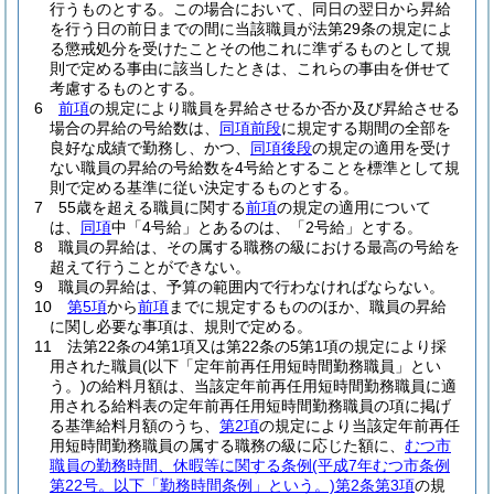
行うものとする。
この場合において、同日の翌日から昇給
を行う日の前日までの間に当該職員が法第29条の規定によ
る懲戒処分を受けたことその他これに準ずるものとして規
則で定める事由に該当したときは、これらの事由を併せて
考慮するものとする。
6
前項
の規定により職員を昇給させるか否か及び昇給させる
場合の昇給の号給数は、
同項前段
に規定する期間の全部を
良好な成績で勤務し、かつ、
同項後段
の規定の適用を受け
ない職員の昇給の号給数を4号給とすることを標準として規
則で定める基準に従い決定するものとする。
7
55歳を超える職員に関する
前項
の規定の適用について
は、
同項
中「4号給」とあるのは、「2号給」とする。
8
職員の昇給は、その属する職務の級における最高の号給を
超えて行うことができない。
9
職員の昇給は、予算の範囲内で行わなければならない。
10
第5項
から
前項
までに規定するもののほか、職員の昇給
に関し必要な事項は、規則で定める。
11
法第22条の4第1項又は第22条の5第1項の規定により採
用された職員
(以下「定年前再任用短時間勤務職員」とい
う。)
の給料月額は、当該定年前再任用短時間勤務職員に適
用される給料表の定年前再任用短時間勤務職員の項に掲げ
る基準給料月額のうち、
第2項
の規定により当該定年前再任
用短時間勤務職員の属する職務の級に応じた額に、
むつ市
職員の勤務時間、休暇等に関する条例
(平成7年むつ市条例
第22号。以下「勤務時間条例」という。)
第2条第3項
の規