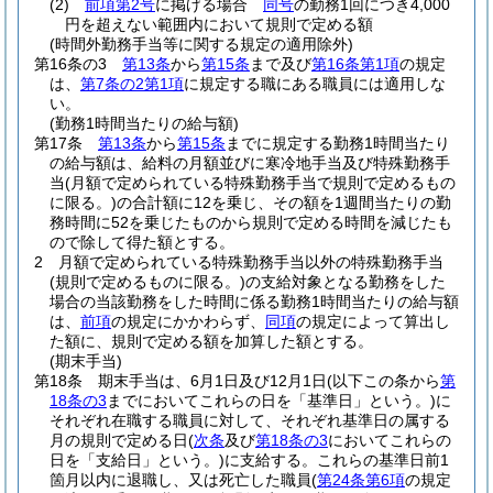
(2)
前項第2号
に掲げる場合
同号
の勤務1回につき4,000
円を超えない範囲内において規則で定める額
(時間外勤務手当等に関する規定の適用除外)
第16条の3
第13条
から
第15条
まで及び
第16条第1項
の規定
は、
第7条の2第1項
に規定する職にある職員には適用しな
い。
(勤務1時間当たりの給与額)
第17条
第13条
から
第15条
までに規定する勤務1時間当たり
の給与額は、給料の月額並びに寒冷地手当及び特殊勤務手
当
(月額で定められている特殊勤務手当で規則で定めるもの
に限る。)
の合計額に12を乗じ、その額を1週間当たりの勤
務時間に52を乗じたものから規則で定める時間を減じたも
ので除して得た額とする。
2
月額で定められている特殊勤務手当以外の特殊勤務手当
(規則で定めるものに限る。)
の支給対象となる勤務をした
場合の当該勤務をした時間に係る勤務1時間当たりの給与額
は、
前項
の規定にかかわらず、
同項
の規定によって算出し
た額に、規則で定める額を加算した額とする。
(期末手当)
第18条
期末手当は、6月1日及び12月1日
(以下この条から
第
18条の3
までにおいてこれらの日を「基準日」という。)
に
それぞれ在職する職員に対して、それぞれ基準日の属する
月の規則で定める日
(
次条
及び
第18条の3
においてこれらの
日を「支給日」という。)
に支給する。
これらの基準日前1
箇月以内に退職し、又は死亡した職員
(
第24条第6項
の規定