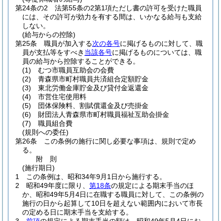
第24条の2
法第55条の2第1項ただし書の許可を受けた職員
には、その許可が効力を有する間は、いかなる給与も支給
しない。
(給与からの控除)
第25条
職員が加入する
次の各号
に掲げるものに対して、職
員が支払等をすべき
当該各号
に掲げるものについては、職
員の給与から控除することができる。
(1)
むつ市職員互助会の会費
(2)
青森県市町村職員共済組合定額貯金
(3)
東北労働金庫貯金及び貸付金返還金
(4)
市営住宅使用料
(5)
団体保険料、割賦償還金及び売掛金
(6)
財団法人青森県市町村職員福祉互助会掛金
(7)
職員組合費
(規則への委任)
第26条
この条例の施行に関し必要な事項は、規則で定め
る。
附
則
(施行期日)
1
この条例は、昭和34年9月1日から施行する。
2
昭和49年度に限り、
第18条
の規定による期末手当のほ
か、昭和49年5月4日に在職する職員に対して、この条例の
施行の日から起算して10日を超えない範囲内において市長
の定める日に期末手当を支給する。