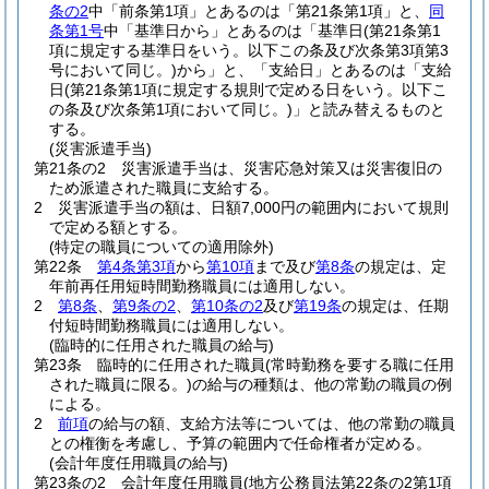
条の2
中「前条第1項」とあるのは「第21条第1項」と、
同
条第1号
中「基準日から」とあるのは「基準日
(第21条第1
項に規定する基準日をいう。以下この条及び次条第3項第3
号において同じ。)
から」と、「支給日」とあるのは「支給
日
(第21条第1項に規定する規則で定める日をいう。以下こ
の条及び次条第1項において同じ。)
」と読み替えるものと
する。
(災害派遣手当)
第21条の2
災害派遣手当は、災害応急対策又は災害復旧の
ため派遣された職員に支給する。
2
災害派遣手当の額は、日額7,000円の範囲内において規則
で定める額とする。
(特定の職員についての適用除外)
第22条
第4条第3項
から
第10項
まで及び
第8条
の規定は、定
年前再任用短時間勤務職員には適用しない。
2
第8条
、
第9条の2
、
第10条の2
及び
第19条
の規定は、任期
付短時間勤務職員には適用しない。
(臨時的に任用された職員の給与)
第23条
臨時的に任用された職員
(常時勤務を要する職に任用
された職員に限る。)
の給与の種類は、他の常勤の職員の例
による。
2
前項
の給与の額、支給方法等については、他の常勤の職員
との権衡を考慮し、予算の範囲内で任命権者が定める。
(会計年度任用職員の給与)
第23条の2
会計年度任用職員
(地方公務員法第22条の2第1項