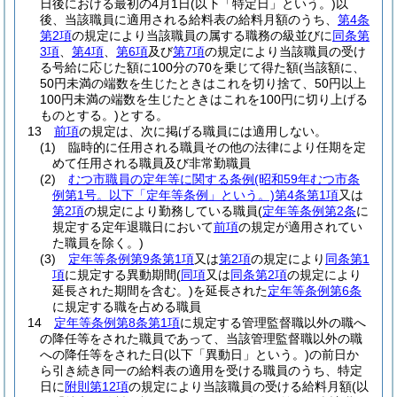
日後における最初の4月1日
(以下「特定日」という。)
以
後、当該職員に適用される給料表の給料月額のうち、
第4条
第2項
の規定により当該職員の属する職務の級並びに
同条第
3項
、
第4項
、
第6項
及び
第7項
の規定により当該職員の受け
る号給に応じた額に100分の70を乗じて得た額
(当該額に、
50円未満の端数を生じたときはこれを切り捨て、50円以上
100円未満の端数を生じたときはこれを100円に切り上げる
ものとする。)
とする。
13
前項
の規定は、次に掲げる職員には適用しない。
(1)
臨時的に任用される職員その他の法律により任期を定
めて任用される職員及び非常勤職員
(2)
むつ市職員の定年等に関する条例
(昭和59年むつ市条
例第1号。以下「定年等条例」という。)
第4条第1項
又は
第2項
の規定により勤務している職員
(
定年等条例第2条
に
規定する定年退職日において
前項
の規定が適用されてい
た職員を除く。)
(3)
定年等条例第9条第1項
又は
第2項
の規定により
同条第1
項
に規定する異動期間
(
同項
又は
同条第2項
の規定により
延長された期間を含む。)
を延長された
定年等条例第6条
に規定する職を占める職員
14
定年等条例第8条第1項
に規定する管理監督職以外の職へ
の降任等をされた職員であって、当該管理監督職以外の職
への降任等をされた日
(以下「異動日」という。)
の前日か
ら引き続き同一の給料表の適用を受ける職員のうち、特定
日に
附則第12項
の規定により当該職員の受ける給料月額
(以