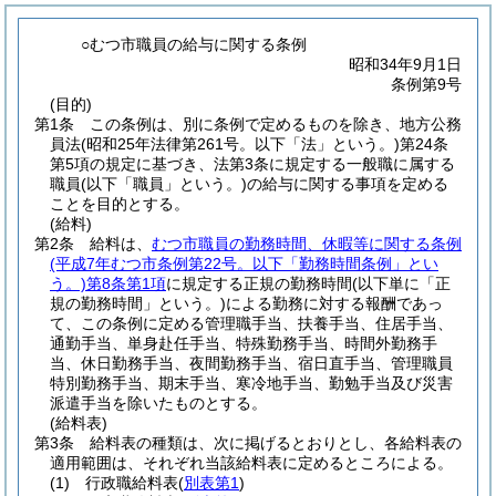
○むつ市職員の給与に関する条例
昭和34年9月1日
条例第9号
(目的)
第1条
この条例は、別に条例で定めるものを除き、地方公務
員法
(昭和25年法律第261号。以下「法」という。)
第24条
第5項の規定に基づき、法第3条に規定する一般職に属する
職員
(以下「職員」という。)
の給与に関する事項を定める
ことを目的とする。
(給料)
第2条
給料は、
むつ市職員の勤務時間、休暇等に関する条例
(平成7年むつ市条例第22号。以下「勤務時間条例」とい
う。)
第8条第1項
に規定する正規の勤務時間
(以下単に「正
規の勤務時間」という。)
による勤務に対する報酬であっ
て、この条例に定める管理職手当、扶養手当、住居手当、
通勤手当、単身赴任手当、特殊勤務手当、時間外勤務手
当、休日勤務手当、夜間勤務手当、宿日直手当、管理職員
特別勤務手当、期末手当、寒冷地手当、勤勉手当及び災害
派遣手当を除いたものとする。
(給料表)
第3条
給料表の種類は、次に掲げるとおりとし、各給料表の
適用範囲は、それぞれ当該給料表に定めるところによる。
(1)
行政職給料表
(
別表第1
)