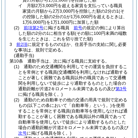
賃の月額から1万2,000円を控除した額
イ
月額2万3,000円を超える家賃を支払っている職員
家賃の月額から2万3,000円を控除した額の2分の1
(そ
の控除した額の2分の1が1万6,000円を超えるときは、
1万6,000円)
を1万1,000円に加算した額
(2)
前項第2号
に掲げる職員
前号
の規定の例により算出
した額の2分の1に相当する額
(その額に100円未満の端数
を生じたときは、これを切り捨てた額)
3
前2項
に規定するもののほか、住居手当の支給に関し必要
な事項は、規則で定める。
(通勤手当)
第10条
通勤手当は、次に掲げる職員に支給する。
(1)
通勤のため交通機関を利用してその運賃を負担するこ
とを常例とする職員
(交通機関を利用しなければ通勤する
ことが著しく困難である職員以外の職員であって交通機
関を利用しないで徒歩により通勤するものとした場合の
通勤距離が片道2キロメートル未満であるもの及び
第3号
に掲げる職員を除く。)
(2)
通勤のため自動車その他の交通の用具で規則で定める
もの
(以下この条において「自動車等」という。)
を使用
することを常例とする職員
(自動車等を使用しなければ通
勤することが著しく困難である職員以外の職員であって
自動車等を使用しないで徒歩により通勤するものとした
場合の通勤距離が片道2キロメートル未満であるもの及び
次号
に掲げる職員を除く。)