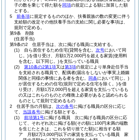
子の数を乗じて得た額を
同項
の規定による額に加算した額
とする。
5
前各項
に規定するもののほか、扶養親族の数の変更に伴う
支給額の改定その他扶養手当の支給に関し必要な事項は、
規則で定める。
第9条
削除
(住居手当)
第9条の2
住居手当は、次に掲げる職員に支給する。
(1)
自ら居住するため住宅
(貸間を含む。
次号
において同
じ。)
を借り受け、月額1万2,000円を超える家賃
(使用料
を含む。以下同じ。)
を支払っている職員
(2)
第10条の2第1項
又は
第3項
の規定により単身赴任手当
を支給される職員で、配偶者
(届出をしないが事実上婚姻
関係と同様の事情にある者を含む。
同条
において同じ。)
が居住するための住宅
(規則で定める住宅を除く。)
を借
り受け、月額1万2,000円を超える家賃を支払っているも
の又はこれらのものとの権衡上必要があると認められる
ものとして規則で定めるもの
2
住居手当の月額は、
次の各号
に掲げる職員の区分に応じ
て、
当該各号
に掲げる額とする。
(1)
前項第1号
に掲げる職員 次に掲げる職員の区分に応
じて、それぞれ次に掲げる額
(その額に100円未満の端数
を生じたときは、これを切り捨てた額)
に相当する額
ア
月額2万3,000円以下の家賃を支払っている職員 家