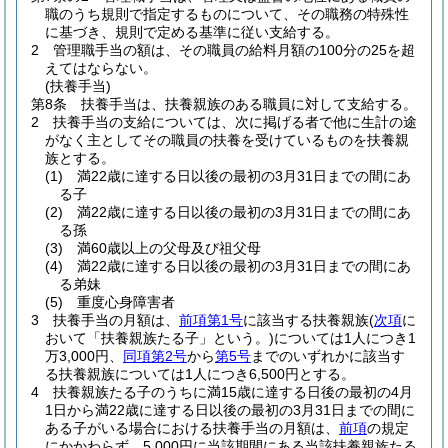
職のうち規則で指定するものについて、その職務の特殊性
に基づき、規則で定める基準に従い支給する。
2
管理職手当の額は、その職員の給料月額の100分の25を超
えてはならない。
(扶養手当)
第8条
扶養手当は、扶養親族のある職員に対して支給する。
2
扶養手当の支給については、次に掲げる者で他に生計の途
がなく主としてその職員の扶養を受けているものを扶養親
族とする。
(1)
満22歳に達する日以後の最初の3月31日までの間にあ
る子
(2)
満22歳に達する日以後の最初の3月31日までの間にあ
る孫
(3)
満60歳以上の父母及び祖父母
(4)
満22歳に達する日以後の最初の3月31日までの間にあ
る弟妹
(5)
重度心身障害者
3
扶養手当の月額は、
前項第1号
に該当する扶養親族
(
次項
に
おいて「扶養親族たる子」という。)
については1人につき1
万3,000円、
同項第2号
から
第5号
までのいずれかに該当す
る扶養親族については1人につき6,500円とする。
4
扶養親族たる子のうちに満15歳に達する日後の最初の4月
1日から満22歳に達する日以後の最初の3月31日までの間に
ある子がいる場合における扶養手当の月額は、
前項
の規定
にかかわらず、5,000円に当該期間にある当該扶養親族たる