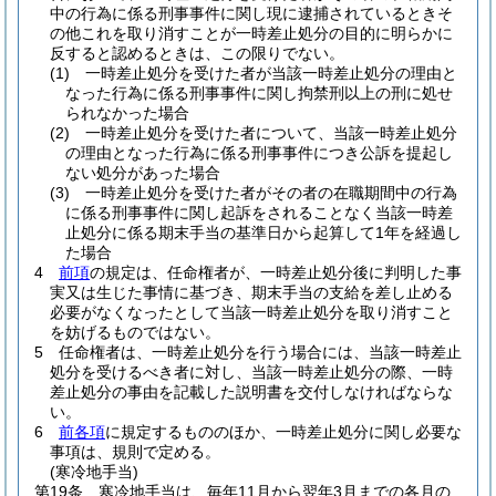
中の行為に係る刑事事件に関し現に逮捕されているときそ
の他これを取り消すことが一時差止処分の目的に明らかに
反すると認めるときは、この限りでない。
(1)
一時差止処分を受けた者が当該一時差止処分の理由と
なった行為に係る刑事事件に関し拘禁刑以上の刑に処せ
られなかった場合
(2)
一時差止処分を受けた者について、当該一時差止処分
の理由となった行為に係る刑事事件につき公訴を提起し
ない処分があった場合
(3)
一時差止処分を受けた者がその者の在職期間中の行為
に係る刑事事件に関し起訴をされることなく当該一時差
止処分に係る期末手当の基準日から起算して1年を経過し
た場合
4
前項
の規定は、任命権者が、一時差止処分後に判明した事
実又は生じた事情に基づき、期末手当の支給を差し止める
必要がなくなったとして当該一時差止処分を取り消すこと
を妨げるものではない。
5
任命権者は、一時差止処分を行う場合には、当該一時差止
処分を受けるべき者に対し、当該一時差止処分の際、一時
差止処分の事由を記載した説明書を交付しなければならな
い。
6
前各項
に規定するもののほか、一時差止処分に関し必要な
事項は、規則で定める。
(寒冷地手当)
第19条
寒冷地手当は、毎年11月から翌年3月までの各月の