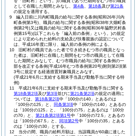
を「旧町村」という。)
の職員であった期間をむつ市の職員
として在職した期間とみなし、
第4条
、
第18条
及び
第21条
の規定を適用する。
9
編入日前に川内町職員の給与に関する条例
(昭和26年川内
町条例第3号)
、職員の給与に関する条例
(昭和38年大畑町条
例第2号)
又は職員の給与に関する条例
(昭和36年脇野沢村条
例第15号)
(以下これらを「編入前の条例」という。)
の規定
により定められた給料の支給及び扶養親族の認定について
は、平成16年度に限り、編入前の条例の例による。
10
旧町村の職員であった者で引き続きむつ市の職員となっ
た者は、旧町村に在職した期間をむつ市の職員として在職
した期間とみなして、むつ市職員の給与に関する条例の一
部を改正する条例
(平成16年むつ市条例第20号)
附則第2項第
3号に規定する経過措置対象職員とみなす。
(平成21年6月に支給する期末手当及び勤勉手当に関する特
例)
11
平成21年6月に支給する期末手当及び勤勉手当に関する
第18条第2項
及び
第3項
並びに
第21条第2項
の規定の適用に
ついては、
第18条第2項
中「100分の140」とあるのは
「100分の125」と、
同条第3項
中「100分の140」とあるの
は「100分の125」と、「100分の75」とあるのは「100分
の70」と、
第21条第2項第1号
中「100分の72.5」とあるの
は「100分の67.5」と、
同項第2号
中「100分の35」とある
のは「100分の30」とする。
12
当分の間、職員の給料月額は、当該職員が60歳に達した