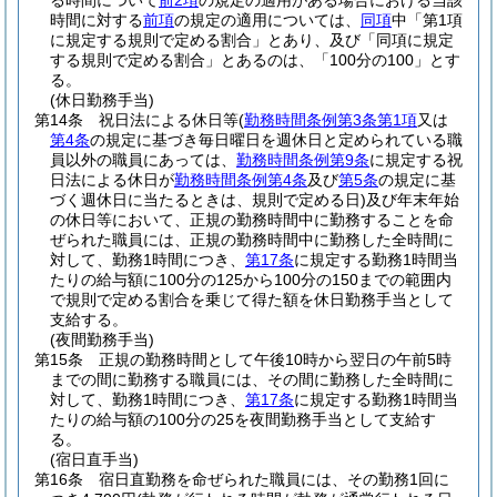
る時間について
前2項
の規定の適用がある場合における当該
時間に対する
前項
の規定の適用については、
同項
中「第1項
に規定する規則で定める割合」とあり、及び「同項に規定
する規則で定める割合」とあるのは、「100分の100」とす
る。
(休日勤務手当)
第14条
祝日法による休日等
(
勤務時間条例第3条第1項
又は
第4条
の規定に基づき毎日曜日を週休日と定められている職
員以外の職員にあっては、
勤務時間条例第9条
に規定する祝
日法による休日が
勤務時間条例第4条
及び
第5条
の規定に基
づく週休日に当たるときは、規則で定める日)
及び年末年始
の休日等において、正規の勤務時間中に勤務することを命
ぜられた職員には、正規の勤務時間中に勤務した全時間に
対して、勤務1時間につき、
第17条
に規定する勤務1時間当
たりの給与額に100分の125から100分の150までの範囲内
で規則で定める割合を乗じて得た額を休日勤務手当として
支給する。
(夜間勤務手当)
第15条
正規の勤務時間として午後10時から翌日の午前5時
までの間に勤務する職員には、その間に勤務した全時間に
対して、勤務1時間につき、
第17条
に規定する勤務1時間当
たりの給与額の100分の25を夜間勤務手当として支給す
る。
(宿日直手当)
第16条
宿日直勤務を命ぜられた職員には、その勤務1回に