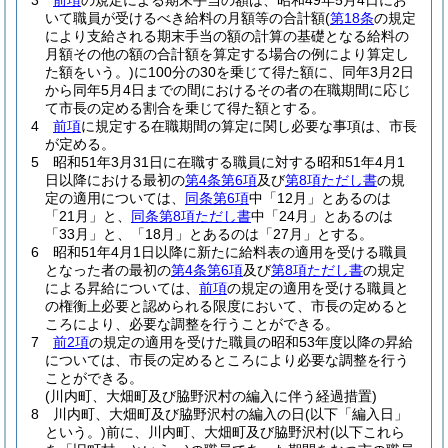
3
前項
の規定による期末手当の額は、昭和49年5月4日にお
いて職員が受けるべき給料の月額等の合計額
(
第18条
の規定
により支給される期末手当の額の計算の基礎となる給料の
月額その他の額の合計額を算定する場合の例により算定し
た額をいう。)
に100分の30を乗じて得た額に、同年3月2日
から同年5月4日までの間におけるその者の在職期間に応じ
て市長の定める割合を乗じて得た額とする。
4
前項
に規定する在職期間の算定に関し必要な事項は、市長
が定める。
5
昭和51年3月31日に在職する職員に対する昭和51年4月1
日以降における最初の
第4条第6項
及び
第8項ただし書
の規
定の適用については、
同条第6項
中「12月」とあるのは
「21月」と、
同条第8項ただし書
中「24月」とあるのは
「33月」と、「18月」とあるのは「27月」とする。
6
昭和51年4月1日以降に新たに給料表の適用を受ける職員
となった者の最初の
第4条第6項
及び
第8項ただし書
の規定
による昇給については、
前項
の規定の適用を受ける職員と
の権衡上必要と認められる限度において、市長の定めると
ころにより、必要な調整を行うことができる。
7
前2項
の規定の適用を受けた職員の昭和53年度以降の昇給
については、市長の定めるところにより必要な調整を行う
ことができる。
(川内町、大畑町及び脇野沢村の編入に伴う経過措置)
8
川内町、大畑町及び脇野沢村の編入の日
(以下「編入日」
という。)
前に、川内町、大畑町及び脇野沢村
(以下これら