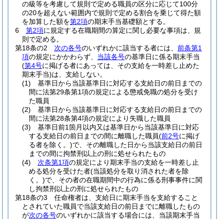
の級等を考慮して規則で定める職員の区分に応じて100分
の20を超えない範囲内で規則で定める割合を乗じて得た額
を加算した額を
第2項
の期末手当基礎額とする。
6
第2項
に規定する在職期間の算定に関し必要な事項は、規
則で定める。
第18条の2
次の各号
のいずれかに該当する者には、
前条第1
項
の規定にかかわらず、
当該各号
の基準日に係る期末手当
(
第4号
に掲げる者にあっては、その支給を一時差し止めた
期末手当)
は、支給しない。
(1)
基準日から当該基準日に対応する支給日の前日までの
間に法第29条第1項の規定による懲戒免職の処分を受け
た職員
(2)
基準日から当該基準日に対応する支給日の前日までの
間に法第28条第4項の規定により失職した職員
(3)
基準日前1箇月以内又は基準日から当該基準日に対応
する支給日の前日までの間に離職した職員
(
前2号
に掲げ
る者を除く。)
で、その離職した日から当該支給日の前日
までの間に拘禁刑以上の刑に処せられたもの
(4)
次条第1項
の規定により期末手当の支給を一時差し止
める処分を受けた者
(当該処分を取り消された者を除
く。)
で、その者の在職期間中の行為に係る刑事事件に関
し拘禁刑以上の刑に処せられたもの
第18条の3
任命権者は、支給日に期末手当を支給すること
とされていた職員で当該支給日の前日までに離職したもの
が
次の各号
のいずれかに該当する場合には、当該期末手当