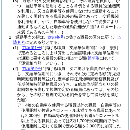
(3)
通勤のため交通機関を利用してその運賃を負担し、か
つ、自動車等を使用することを常例とする職員
(交通機関
を利用し、又は自動車等を使用しなければ通勤すること
が著しく困難である職員以外の職員であって、交通機関
を利用せず、かつ、自動車等を使用しないで徒歩により
通勤するものとした場合の通勤距離が片道2キロメートル
未満であるものを除く。)
2
通勤手当の額は、
次の各号
に掲げる職員の区分に応じ、
当
該各号
に定める額とする。
(1)
前項第1号
に掲げる職員 支給単位期間につき、規則
で定めるところにより算出した当該職員の支給単位期間
の通勤に要する運賃の額に相当する額
(
第4項
において
「運賃相当額」という。)
(2)
前項第2号
に掲げる職員 次に掲げる職員の区分に応
じ、支給単位期間につき、それぞれ次に定める額
(育児短
時間勤務職員等並びに定年前再任用短時間勤務職員及び
任期付短時間勤務職員のうち、支給単位期間当たりの通
勤回数を考慮して規則で定める職員にあっては、その額
から、その額に規則で定める割合を乗じて得た額を減じ
た額)
ア
4輪の自動車を使用する職員以外の職員 自動車等の
使用距離が片道5キロメートル未満である職員にあって
は2,000円、自動車等の使用距離が片道5キロメートル
以上である職員にあっては2万1,700円の範囲内でその
使用距離に応じて規則で定める額を2,000円に加算した