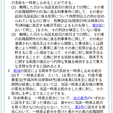
の支給を一時差し止めることができる。
(1)
離職した日から当該支給日の前日までの間に、その者
の在職期間中の行為に係る刑事事件に関して、その者が
起訴
(当該起訴に係る犯罪について拘禁刑以上の刑が定め
られているものに限り、刑事訴訟法
(昭和23年法律第131
号)
第6編に規定する略式手続によるものを除く。
第3項
に
おいて同じ。)
をされ、その判決が確定していない場合
(2)
離職した日から当該支給日の前日までの間に、その者
の在職期間中の行為に係る刑事事件に関して、その者が
逮捕された場合又はその者から聴取した事項若しくは調
査により判明した事実に基づきその者に犯罪があると思
料するに至った場合であって、その者に対し期末手当を
支給することが、公務に対する信頼を確保し、期末手当
に関する制度の適正かつ円滑な実施を維持する上で重大
な支障を生ずると認めるとき。
2
前項
の規定による期末手当の支給を一時差し止める処分
(以下「一時差止処分」という。)
を受けた者は、行政不服
審査法
(平成26年法律第68号)
第18条第1項本文に規定する
期間が経過した後においては、当該一時差止処分後の事情
の変化を理由に、当該一時差止処分をした者に対し、その
取消しを申し立てることができる。
3
任命権者は、一時差止処分について、
次の各号
のいずれか
に該当するに至った場合には、速やかに当該一時差止処分
を取り消さなければならない。
ただし、
第3号
に該当する場
合において、一時差止処分を受けた者がその者の在職期間