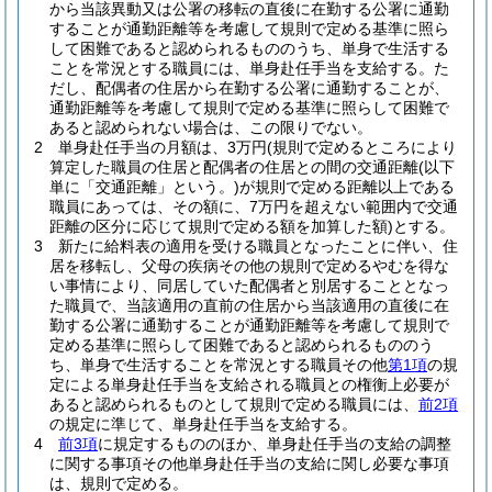
から当該異動又は公署の移転の直後に在勤する公署に通勤
することが通勤距離等を考慮して規則で定める基準に照ら
して困難であると認められるもののうち、単身で生活する
ことを常況とする職員には、単身赴任手当を支給する。
た
だし、配偶者の住居から在勤する公署に通勤することが、
通勤距離等を考慮して規則で定める基準に照らして困難で
あると認められない場合は、この限りでない。
2
単身赴任手当の月額は、3万円
(規則で定めるところにより
算定した職員の住居と配偶者の住居との間の交通距離
(以下
単に「交通距離」という。)
が規則で定める距離以上である
職員にあっては、その額に、7万円を超えない範囲内で交通
距離の区分に応じて規則で定める額を加算した額)
とする。
3
新たに給料表の適用を受ける職員となったことに伴い、住
居を移転し、父母の疾病その他の規則で定めるやむを得な
い事情により、同居していた配偶者と別居することとなっ
た職員で、当該適用の直前の住居から当該適用の直後に在
勤する公署に通勤することが通勤距離等を考慮して規則で
定める基準に照らして困難であると認められるもののう
ち、単身で生活することを常況とする職員その他
第1項
の規
定による単身赴任手当を支給される職員との権衡上必要が
あると認められるものとして規則で定める職員には、
前2項
の規定に準じて、単身赴任手当を支給する。
4
前3項
に規定するもののほか、単身赴任手当の支給の調整
に関する事項その他単身赴任手当の支給に関し必要な事項
は、規則で定める。