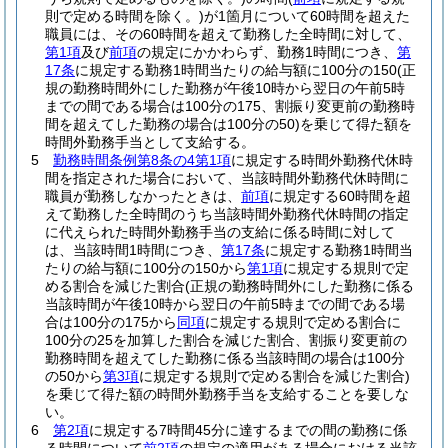
則で定める時間を除く。)
が1箇月について60時間を超えた
職員には、その60時間を超えて勤務した全時間に対して、
第1項
及び
前項
の規定にかかわらず、勤務1時間につき、
第
17条
に規定する勤務1時間当たりの給与額に100分の150
(正
規の勤務時間外にした勤務が午後10時から翌日の午前5時
までの間である場合は100分の175、割振り変更前の勤務時
間を超えてした勤務の場合は100分の50)
を乗じて得た額を
時間外勤務手当として支給する。
5
勤務時間条例第8条の4第1項
に規定する時間外勤務代休時
間を指定された場合において、当該時間外勤務代休時間に
職員が勤務しなかったときは、
前項
に規定する60時間を超
えて勤務した全時間のうち当該時間外勤務代休時間の指定
に代えられた時間外勤務手当の支給に係る時間に対して
は、当該時間1時間につき、
第17条
に規定する勤務1時間当
たりの給与額に100分の150から
第1項
に規定する規則で定
める割合を減じた割合
(正規の勤務時間外にした勤務に係る
当該時間が午後10時から翌日の午前5時までの間である場
合は100分の175から
同項
に規定する規則で定める割合に
100分の25を加算した割合を減じた割合、割振り変更前の
勤務時間を超えてした勤務に係る当該時間の場合は100分
の50から
第3項
に規定する規則で定める割合を減じた割合)
を乗じて得た額の時間外勤務手当を支給することを要しな
い。
6
第2項
に規定する7時間45分に達するまでの間の勤務に係