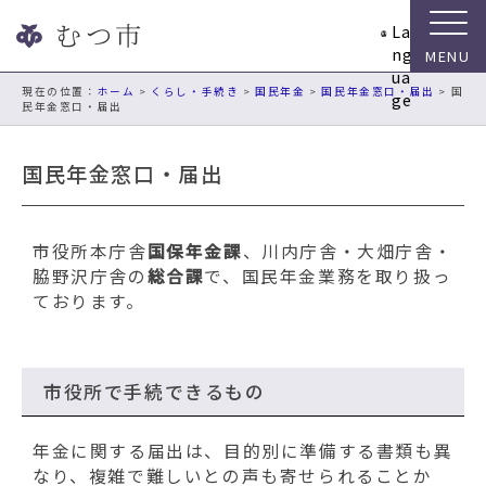
ナ
La
ビ
ng
ゲ
ua
ー
現在の位置：
ホーム
>
くらし・手続き
>
国民年金
>
国民年金窓口・届出
> 国
ge
民年金窓口・届出
シ
ョ
ン
国民年金窓口・届出
ス
キ
ッ
市役所本庁舎
国保年金課
、川内庁舎・大畑庁舎・
プ
脇野沢庁舎の
総合課
で、
国民年金業務を取り扱っ
メ
ております。
ニ
ュ
ー
本
市役所で手続できるもの
文
へ
年金に関する届出は、目的別に準備する書類も異
移
なり、複雑で難しいとの声も寄せられることか