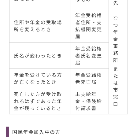
先
年金受給権
む
住所や年金の受取場
者住所・支
つ
所を変えるとき
払機関変更
年
届
金
事
年金受給権
務
氏名が変わったとき
者氏名変更
所
届
ま
年金を受けている方
年金受給権
た
が亡くなったとき
者死亡届
は
市
死亡した方が受け取
未支給年
窓
れるはずであった年
金・保険給
口
金が残っているとき
付請求書
国民年金加入中の方